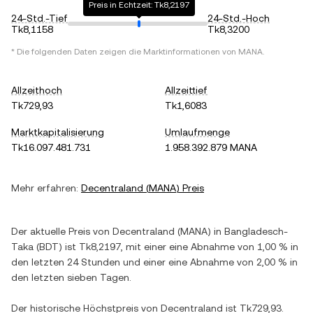
Preis in Echtzeit: Tk8,2197
24-Std.-Tief
24-Std.-Hoch
Tk8,1158
Tk8,3200
* Die folgenden Daten zeigen die Marktinformationen von
MANA
.
Allzeithoch
Allzeittief
Tk729,93
Tk1,6083
Marktkapitalisierung
Umlaufmenge
Tk16.097.481.731
1.958.392.879 MANA
Mehr erfahren:
Decentraland
(
MANA
) Preis
Der aktuelle Preis von
Decentraland
(
MANA
) in
Bangladesch-
Taka
(
BDT
) ist
Tk8,2197
, mit einer
eine Abnahme
von
1,00 %
in
den letzten 24 Stunden und einer
eine Abnahme
von
2,00 %
in
den letzten sieben Tagen.
Der historische Höchstpreis von
Decentraland
ist
Tk729,93
.