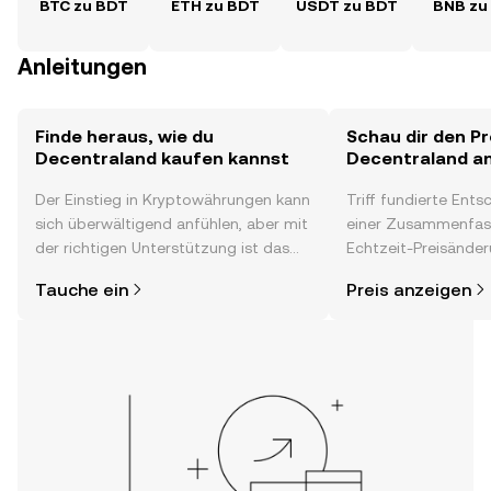
BTC zu BDT
ETH zu BDT
USDT zu BDT
BNB zu
Anleitungen
Finde heraus, wie du
Schau dir den Pr
Decentraland kaufen kannst
Decentraland a
Der Einstieg in Kryptowährungen kann
Triff fundierte Ent
sich überwältigend anfühlen, aber mit
einer Zusammenfas
der richtigen Unterstützung ist das
Echtzeit-Preisänder
alles gar nicht so kompliziert. Lege
Stimmung in der C
Tauche ein
Preis anzeigen
direkt in der OKX-App oder hier im
Neuigkeiten und me
Web los und starte deine persönliche
Decentraland.
Krypto-Reise.