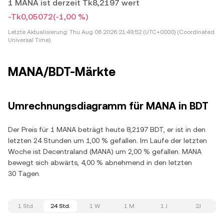
1 MANA ist derzeit Tk8,2197 wert
-Tk0,05072
(-1,00 %)
Letzte Aktualisierung:
Thu Aug 06 2026 21:49:52 (UTC+0000) (Coordinated
Universal Time)
MANA/BDT-Märkte
Umrechnungsdiagramm für MANA in BDT
Der Preis für 1 MANA beträgt heute 8,2197 BDT, er ist in den
letzten 24 Stunden um 1,00 % gefallen. Im Laufe der letzten
Woche ist Decentraland (MANA) um 2,00 % gefallen. MANA
bewegt sich abwärts, 4,00 % abnehmend in den letzten
30 Tagen.
1 Std.
24 Std.
1 W
1 M
1 J
2J