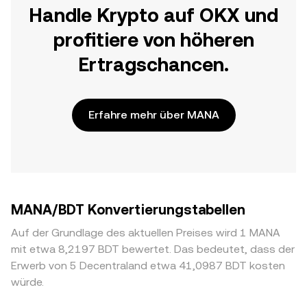
Handle Krypto auf OKX und
profitiere von höheren
Ertragschancen.
Erfahre mehr über MANA
MANA/BDT Konvertierungstabellen
Auf der Grundlage des aktuellen Preises wird 1 MANA
mit etwa 8,2197 BDT bewertet. Das bedeutet, dass der
Erwerb von 5 Decentraland etwa 41,0987 BDT kosten
würde.