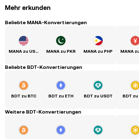
Mehr erkunden
Beliebte MANA-Konvertierungen
MANA zu USD
MANA zu PKR
MANA zu PHP
MANA z
Beliebte BDT-Konvertierungen
BDT zu BTC
BDT zu ETH
BDT zu USDT
BDT zu
Weitere BDT-Konvertierungen