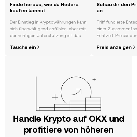
Finde heraus, wie du Hedera
Schau dir den P
kaufen kannst
an
Der Einstieg in Kryptowährungen kann
Triff fundierte Ent
sich überwältigend anfühlen, aber mit
einer Zusammenfas
der richtigen Unterstützung ist das
Echtzeit-Preisänder
alles gar nicht so kompliziert. Lege
Stimmung in der C
Tauche ein
Preis anzeigen
direkt in der OKX-App oder hier im
Neuigkeiten und me
Web los und starte deine persönliche
Krypto-Reise.
Handle Krypto auf OKX und
profitiere von höheren