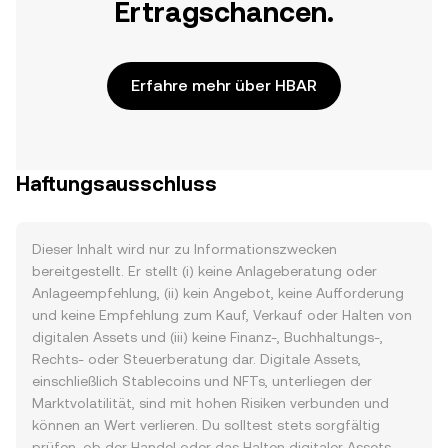
Ertragschancen.
Erfahre mehr über HBAR
Haftungsausschluss
Dieser Inhalt wird nur zu Informationszwecken
bereitgestellt. Er stellt (i) keine Anlageberatung oder
Anlageempfehlung, (ii) kein Angebot, keine Aufforderung
und keine Empfehlung zum Kauf, Verkauf oder Halten von
digitalen Assets und (iii) keine Finanz-, Buchhaltungs-,
Rechts- oder Steuerberatung dar. Digitale Assets,
einschließlich Stablecoins und NFTs, unterliegen der
Marktvolatilität, sind mit hohen Risiken verbunden und
können an Wert verlieren. Du solltest stets sorgfältig
prüfen, ob der Handel oder das Halten digitaler Assets