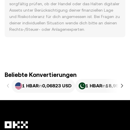
sorgfältig prüfen, ob der Handel oder das Halten digitaler
Assets unter Berücksichtigung deiner finanziellen Lage
und Risikotoleranz für dich angemessen ist. Bei Fragen zu
deiner individuellen Situation wende dich bitte an deinen
Rechts-/Steuer- oder Anlagenexperten.
Beliebte Konvertierungen
1 HBAR
in
0,06823 USD
1 HBAR
in
18,95 PKR