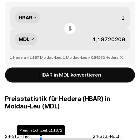
HBAR
MDL
1 Hedera = 1,187 Moldau-Leu, 1 Moldau-Leu = 0,84232 Hedera
HBAR in MDL konvertieren
Preisstatistik für Hedera (HBAR) in
Moldau-Leu (MDL)
Preis in Echtzeit: L1,1872
24-Std.-Tief
24-Std.-Hoch