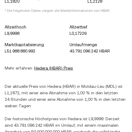
L1,1820
L1,2128
* Die folgenden Daten zeigen die Marktinformationen von
HBAR
.
Allzeithoch
Allzeittief
L9,9998
L0,17226
Marktkapitalisierung
Umlaufmenge
L51.988.880.992
43.791.096.242 HBAR
Mehr erfahren:
Hedera
(
HBAR
) Preis
Der aktuelle Preis von
Hedera
(
HBAR
) in
Moldau-Leu
(
MDL
) ist
L1,1872
, mit einer
eine Abnahme
von
1,00 %
in den letzten
24 Stunden und einer
eine Abnahme
von
1,00 %
in den letzten
sieben Tagen.
Der historische Höchstpreis von
Hedera
ist
L9,9998
. Derzeit
sind
43.791.096.242 HBAR
im Umlauf, mit einem maximalen
Angebot von
50.000.000.000 HBAR
, wodurch die vollständig