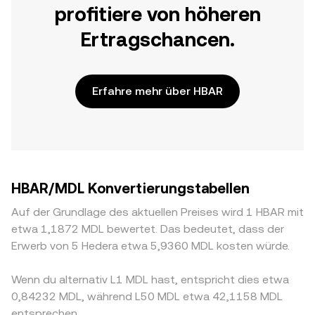
profitiere von höheren
Ertragschancen.
Erfahre mehr über HBAR
HBAR/MDL Konvertierungstabellen
Auf der Grundlage des aktuellen Preises wird 1 HBAR mit
etwa 1,1872 MDL bewertet. Das bedeutet, dass der
Erwerb von 5 Hedera etwa 5,9360 MDL kosten würde.
Wenn du alternativ L1 MDL hast, entspricht dies etwa
0,84232 MDL, während L50 MDL etwa 42,1158 MDL
entsprechen.