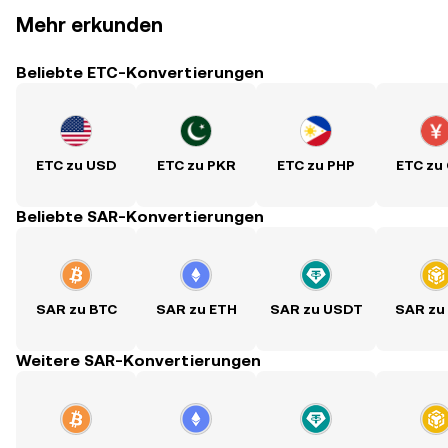
Mehr erkunden
Beliebte ETC-Konvertierungen
ETC zu USD
ETC zu PKR
ETC zu PHP
ETC zu
Beliebte SAR-Konvertierungen
SAR zu BTC
SAR zu ETH
SAR zu USDT
SAR zu
Weitere SAR-Konvertierungen