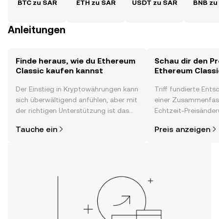
BTC zu SAR
ETH zu SAR
USDT zu SAR
BNB zu
Anleitungen
Finde heraus, wie du Ethereum
Schau dir den Pr
Classic kaufen kannst
Ethereum Classi
Der Einstieg in Kryptowährungen kann
Triff fundierte Ent
sich überwältigend anfühlen, aber mit
einer Zusammenfas
der richtigen Unterstützung ist das
Echtzeit-Preisänder
alles gar nicht so kompliziert. Lege
Stimmung in der C
Tauche ein
Preis anzeigen
direkt in der OKX-App oder hier im
Neuigkeiten und me
Web los und starte deine persönliche
Classic.
Krypto-Reise.