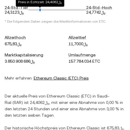
Preis in Echtzeit: ﷼24,4062
24-Std.-Tief
24-Std.-Hoch
﷼24,7742
﷼24,3123
* Die folgenden Daten zeigen die Marktinformationen von
ETC
.
Allzeithoch
Allzeittief
﷼11,7000
﷼675,83
Marktkapitalisierung
Umlaufmenge
﷼3.850.908.686
157.784.034 ETC
Mehr erfahren:
Ethereum Classic
(
ETC
) Preis
Der aktuelle Preis von
Ethereum Classic
(
ETC
) in
Saudi-
Rial
(
SAR
) ist
﷼24,4062
, mit einer
eine Abnahme
von
0,00 %
in
den letzten 24 Stunden und einer
eine Abnahme
von
3,00 %
in
den letzten sieben Tagen.
Der historische Höchstpreis von
Ethereum Classic
ist
﷼675,83
.