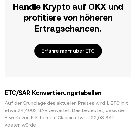
Handle Krypto auf OKX und
profitiere von höheren
Ertragschancen.
Erfahre mehr über ETC
ETC/SAR Konvertierungstabellen
Auf der Grundlage des aktuellen Preises wird 1 ETC mit
etwa 24,4062 SAR bewertet. Das bedeutet, dass der
Erwerb von 5 Ethereum Classic etwa 122,03 SAR
kosten würde.