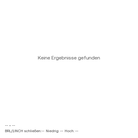
Keine Ergebnisse gefunden
-- ~ --
BRL/1INCH schließen:--
Niedrig: --
Hoch: --