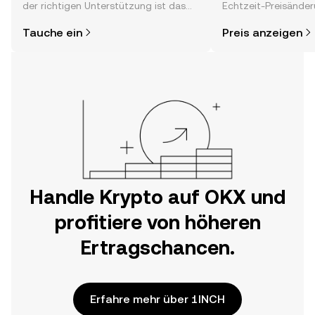
der richtigen Unterstützung ist das
Echtzeit-Preisänder
alles gar nicht so kompliziert. Lege
Stimmung in der C
Tauche ein
Preis anzeigen
direkt in der OKX-App oder hier im
Neuigkeiten und meh
Web los und starte deine persönliche
Krypto-Reise.
Handle Krypto auf OKX und
profitiere von höheren
Ertragschancen.
Erfahre mehr über 1INCH