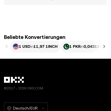
Beliebte Konvertierungen
1 USD
in
11,97 1INCH
1 PKR
in
0,043118 1IN
©2017 - 2026 OKX.COM
Deutsch/EUR