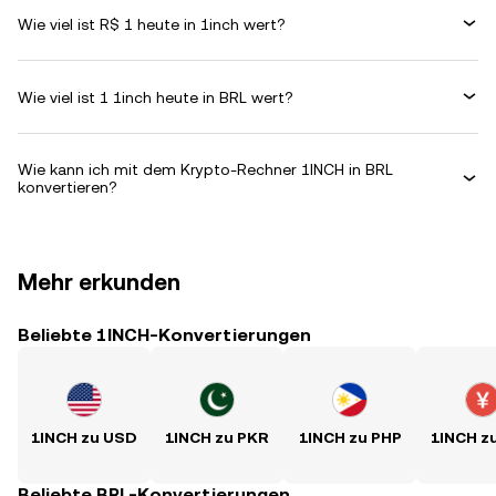
Wie viel ist R$ 1 heute in 1inch wert?
Wie viel ist 1 1inch heute in BRL wert?
Wie kann ich mit dem Krypto-Rechner 1INCH in BRL
konvertieren?
Mehr erkunden
Beliebte 1INCH-Konvertierungen
1INCH zu USD
1INCH zu PKR
1INCH zu PHP
1INCH z
Beliebte BRL-Konvertierungen