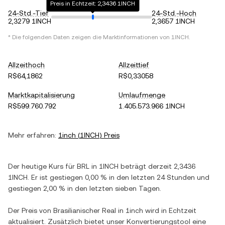
Preis in Echtzeit: 2,3436 1INCH
24-Std.-Tief
24-Std.-Hoch
2,3279 1INCH
2,3657 1INCH
* Die folgenden Daten zeigen die Marktinformationen von
1INCH
.
Allzeithoch
Allzeittief
R$64,1862
R$0,33058
Marktkapitalisierung
Umlaufmenge
R$599.760.792
1.405.573.966 1INCH
Mehr erfahren:
1inch
(
1INCH
) Preis
Der heutige Kurs für
BRL
in
1INCH
beträgt derzeit
2,3436
1INCH
. Er ist
gestiegen
0,00 %
in den letzten 24 Stunden und
gestiegen
2,00 %
in den letzten sieben Tagen.
Der Preis von
Brasilianischer Real
in
1inch
wird in Echtzeit
aktualisiert. Zusätzlich bietet unser Konvertierungstool eine