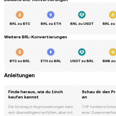
BRL zu BTC
BRL zu ETH
BRL zu USDT
BRL zu
Weitere BRL-Konvertierungen
BTC zu BRL
ETH zu BRL
USDT zu BRL
BNB zu
Anleitungen
Finde heraus, wie du 1inch
Schau dir den Pr
kaufen kannst
an
Der Einstieg in Kryptowährungen kann
Triff fundierte Ent
sich überwältigend anfühlen, aber mit
einer Zusammenfas