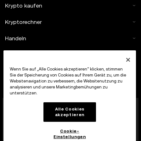
Krypto kaufen
Kryptorechner
Handeln
Wenn Sie auf „Alle Cookies akzeptieren“ klicken, stimmen
Sie der Speicherung von Cookies auf Ihrem Gerät zu, um die
Websitenavigation zu verbessern, die Websitenutzung zu
analysieren und unsere Marketingbemühungen zu
unterstützen.
Die OKX Europe Limited, die unter dem Handelsnamen
Alle Cookies
OKX firmiert, ist jetzt eine Krypto-Asset-
akzeptieren
Handelsplattform, die von der MFSA gemäß Artikel 28
des Markets in Crypto-Assets Act (Kapitel 647 der
Gesetze von Malta) als Krypto-Asset-Dienstleister
Cookie-
zugelassen wurde.
Einstellungen