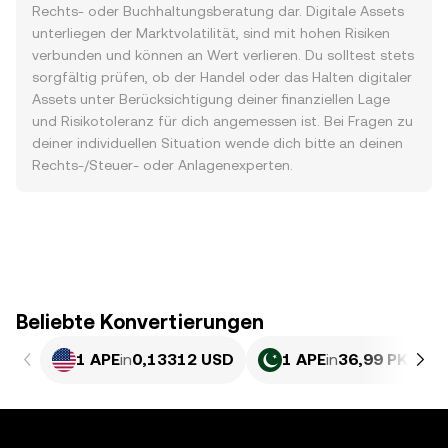
Rechts- oder Buchhaltungsberatung dar. Digitale Assets
unterliegen der Marktvolatilität, sind mit hohen Risiken
verbunden und können an Wert verlieren. Du solltest stets
sorgfältig prüfen, ob der Handel oder das Halten digitaler
Assets unter Berücksichtigung deiner finanziellen Lage
und Risikotoleranz für dich angemessen ist. Bei Fragen zu
deiner individuellen Situation wende dich bitte an deinen
Rechts-/Steuer- oder Anlagenexperten.
Beliebte Konvertierungen
1 APE
in
0,13312 USD
1 APE
in
36,99 PKR