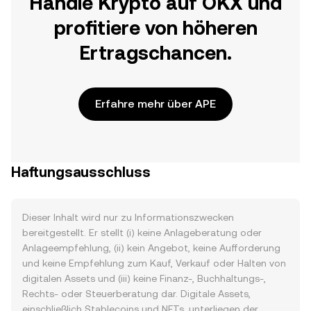
Handle Krypto auf OKX und
profitiere von höheren
Ertragschancen.
Erfahre mehr über APE
Haftungsausschluss
Dieser Inhalt wird nur zu Informationszwecken
bereitgestellt. Er stellt (i) keine Anlageberatung oder
Anlageempfehlung, (ii) kein Angebot, keine Aufforderung
und keine Empfehlung zum Kauf, Verkauf oder Halten von
digitalen Assets und (iii) keine Finanz-, Buchhaltungs-,
Rechts- oder Steuerberatung dar. Digitale Assets,
einschließlich Stablecoins und NFTs, unterliegen der