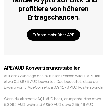
Handle Krypto auf OKX und
profitiere von höheren
Ertragschancen.
Erfahre mehr über APE
APE/AUD Konvertierungstabellen
Auf der Grundlage des aktuellen Preises wird 1 APE mit
etwa 0,18835 AUD bewertet. Das bedeutet, dass der
Erwerb von 5 ApeCoin etwa 0,94176 AUD kosten würde.
Wenn du alternativ A$1 AUD hast, entspricht dies etwa
5,3092 AUD, während A$50 AUD etwa 265,46 AUD