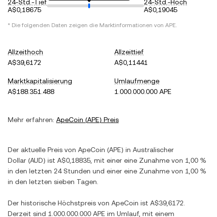
24-Std.-Tief
24-Std.-Hoch
A$0,18675
A$0,19045
* Die folgenden Daten zeigen die Marktinformationen von
APE
.
Allzeithoch
Allzeittief
A$39,6172
A$0,11441
Marktkapitalisierung
Umlaufmenge
A$188.351.488
1.000.000.000 APE
Mehr erfahren:
ApeCoin
(
APE
) Preis
Der aktuelle Preis von
ApeCoin
(
APE
) in
Australischer
Dollar
(
AUD
) ist
A$0,18835
, mit einer
eine Zunahme
von
1,00 %
in den letzten 24 Stunden und einer
eine Zunahme
von
1,00 %
in den letzten sieben Tagen.
Der historische Höchstpreis von
ApeCoin
ist
A$39,6172
.
Derzeit sind
1.000.000.000 APE
im Umlauf, mit einem