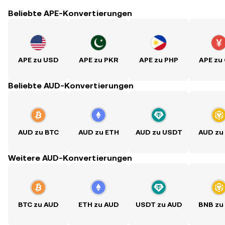
Beliebte APE-Konvertierungen
APE zu USD
APE zu PKR
APE zu PHP
APE zu
Beliebte AUD-Konvertierungen
AUD zu BTC
AUD zu ETH
AUD zu USDT
AUD zu
Weitere AUD-Konvertierungen
BTC zu AUD
ETH zu AUD
USDT zu AUD
BNB zu