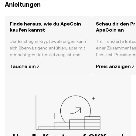
Anleitungen
Finde heraus, wie du ApeCoin
Schau dir den Pr
kaufen kannst
ApeCoin an
Der Einstieg in Kryptowährungen kann
Triff fundierte Ent
sich überwältigend anfühlen, aber mit
einer Zusammenfas
der richtigen Unterstützung ist das
Echtzeit-Preisänder
alles gar nicht so kompliziert. Lege
Stimmung in der C
Tauche ein
Preis anzeigen
direkt in der OKX-App oder hier im
Neuigkeiten und me
Web los und starte deine persönliche
Krypto-Reise.