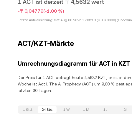
1 ACT ist derzeit 〒4,5632 wert
-〒0,04776
(-1,00 %)
Letzte Aktualisierung:
Sat Aug 08 2026 17:05:13 (UTC+0000) (Coordina
ACT/KZT-Märkte
Umrechnungsdiagramm für ACT in KZT
Der Preis für 1 ACT beträgt heute 4,5632 KZT, er ist in de
Woche ist Act I: The AI Prophecy (ACT) um 9,00 % gestie
letzten 30 Tagen.
1 Std.
24 Std.
1 W
1 M
1 J
2J