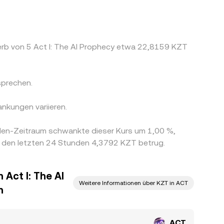
erb von 5 Act I: The AI Prophecy etwa 22,8159 KZT
sprechen.
nkungen variieren.
nden-Zeitraum schwankte dieser Kurs um 1,00 %,
n den letzten 24 Stunden 4,3792 KZT betrug.
 Act I: The AI
Weitere Informationen über KZT in ACT
n
ACT