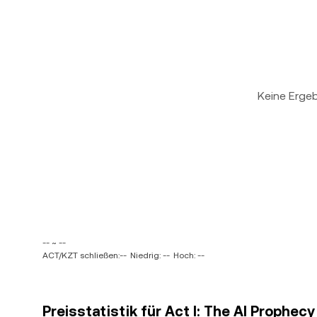
Keine Erge
-- ~ --
ACT/KZT schließen:--
Niedrig: --
Hoch: --
Preisstatistik für Act I: The AI Prophec