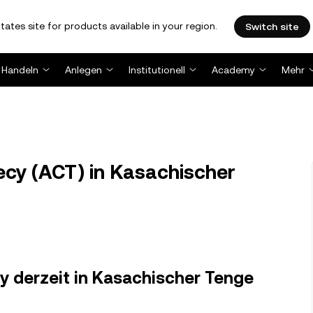
tates site for products available in your region.
Switch site
Handeln
Anlegen
Institutionell
Academy
Mehr
ecy (ACT) in Kasachischer
ecy derzeit in Kasachischer Tenge