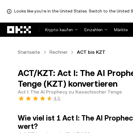
Looks like you're in the United States. Switch to the United S
Zum Hauptinhalt springen
Krypto kaufen
Einzahlen
Märkte
Startseite
Rechner
ACT bis KZT
ACT/KZT: Act I: The AI Proph
Tenge (KZT) konvertieren
Act I: The AI Prophecy zu Kasachischer Tenge
4,5
Wie viel ist 1 Act I: The AI Proph
wert?