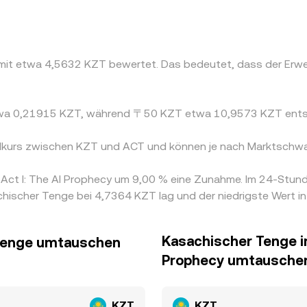
T mit etwa 4,5632 KZT bewertet. Das bedeutet, dass der Erw
 etwa 0,21915 KZT, während 〒50 KZT etwa 10,9573 KZT ent
elkurs zwischen KZT und ACT und können je nach Marktschwa
n Act I: The AI Prophecy um 9,00 % eine Zunahme. Im 24-Stu
hischer Tenge bei 4,7364 KZT lag und der niedrigste Wert i
Kasachischer Tenge in
r Tenge umtauschen
Prophecy umtausche
KZT
KZT