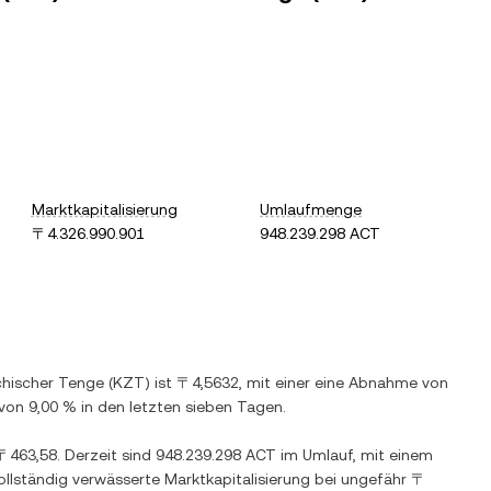
Marktkapitalisierung
Umlaufmenge
〒4.326.990.901
948.239.298 ACT
hischer Tenge
(
KZT
) ist
〒4,5632
, mit einer
eine Abnahme
von
von
9,00 %
in den letzten sieben Tagen.
〒463,58
. Derzeit sind
948.239.298 ACT
im Umlauf, mit einem
ollständig verwässerte Marktkapitalisierung bei ungefähr
〒