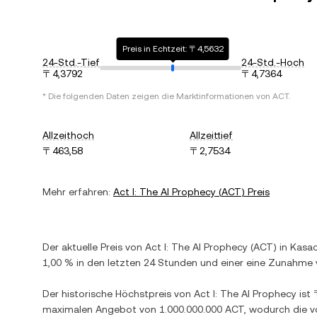
Preis in Echtzeit: 〒4,5632
24-Std.-Tief
24-Std.-Hoch
〒4,3792
〒4,7364
* Die folgenden Daten zeigen die Marktinformationen von
ACT
.
Allzeithoch
Allzeittief
〒463,58
〒2,7534
Mehr erfahren:
Act I: The AI Prophecy
(
ACT
) Preis
Der aktuelle Preis von
Act I: The AI Prophecy
(
ACT
) in
Kasac
1,00 %
in den letzten 24 Stunden und einer
eine Zunahme
Der historische Höchstpreis von
Act I: The AI Prophecy
ist
maximalen Angebot von
1.000.000.000 ACT
, wodurch die v