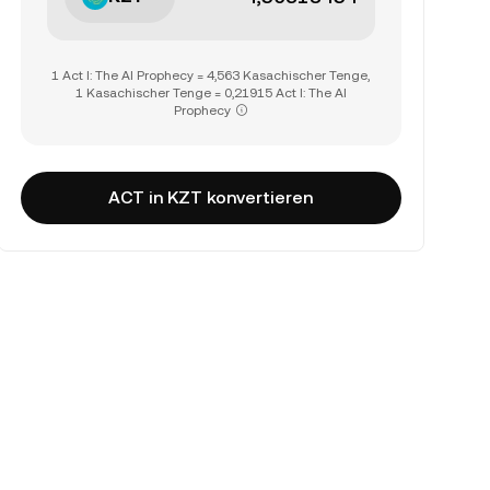
1 Act I: The AI Prophecy = 4,563 Kasachischer Tenge,
1 Kasachischer Tenge = 0,21915 Act I: The AI
Prophecy
ACT in KZT konvertieren