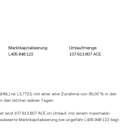
Marktkapitalisierung
Umlaufmenge
L405.948.122
107.613.807 ACE
(
HNL
) ist
L3,7723
, mit einer
eine Zunahme
von
90,00 %
in den
in den letzten sieben Tagen.
eit sind
107.613.807 ACE
im Umlauf, mit einem maximalen
rwässerte Marktkapitalisierung bei ungefähr
L405.948.122
liegt.