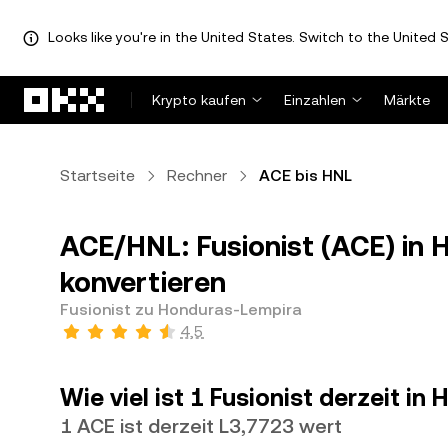
Looks like you're in the United States. Switch to the United S
Zum Hauptinhalt springen
Krypto kaufen
Einzahlen
Märkte
Startseite
Rechner
ACE bis HNL
ACE/HNL: Fusionist (ACE) in
konvertieren
Fusionist zu Honduras-Lempira
4,5
Wie viel ist 1 Fusionist derzeit i
1 ACE ist derzeit L3,7723 wert