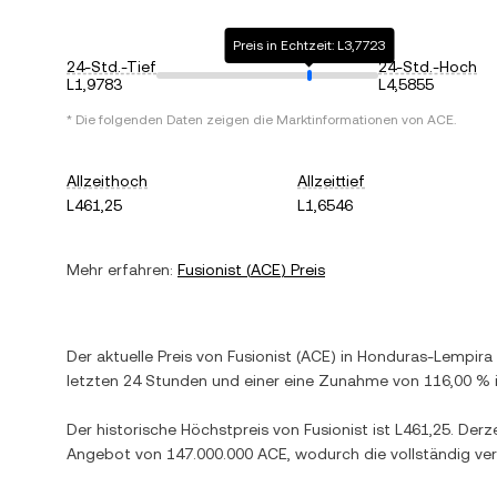
Preis in Echtzeit: L3,7723
24-Std.-Tief
24-Std.-Hoch
L1,9783
L4,5855
* Die folgenden Daten zeigen die Marktinformationen von
ACE
.
Allzeithoch
Allzeittief
L461,25
L1,6546
Mehr erfahren:
Fusionist
(
ACE
) Preis
Der aktuelle Preis von
Fusionist
(
ACE
) in
Honduras-Lempira
letzten 24 Stunden und einer
eine Zunahme
von
116,00 %
Der historische Höchstpreis von
Fusionist
ist
L461,25
. Derz
Angebot von
147.000.000 ACE
, wodurch die vollständig ve