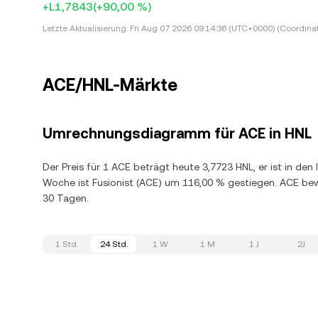
+L1,7843
(+90,00 %)
Letzte Aktualisierung:
Fri Aug 07 2026 09:14:36 (UTC+0000) (Coordina
ACE/HNL-Märkte
Umrechnungsdiagramm für ACE in HNL
Der Preis für 1 ACE beträgt heute 3,7723 HNL, er ist in de
Woche ist Fusionist (ACE) um 116,00 % gestiegen. ACE be
30 Tagen.
1 Std.
24 Std.
1 W
1 M
1 J
2J