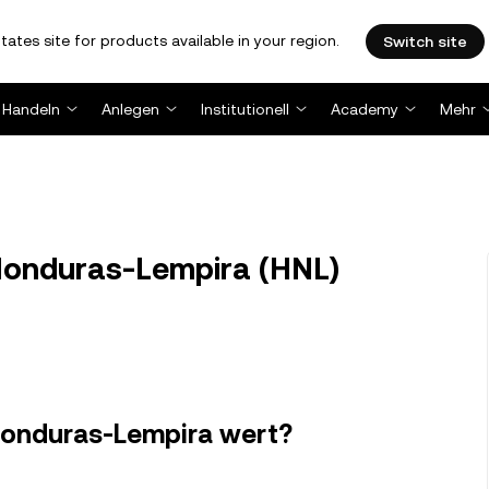
tates site for products available in your region.
Switch site
Handeln
Anlegen
Institutionell
Academy
Mehr
 Honduras-Lempira (HNL)
n Honduras-Lempira wert?