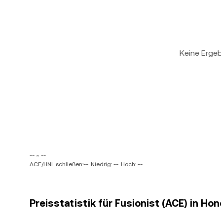
Keine Erge
-- ~ --
ACE/HNL schließen:--
Niedrig: --
Hoch: --
Preisstatistik für Fusionist (ACE) in H