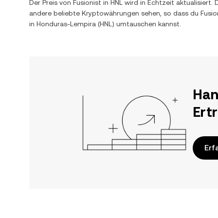
Der Preis von
Fusionist
in
HNL
wird in Echtzeit aktualisier
andere beliebte Kryptowährungen sehen, so dass du
Fusio
in
Honduras-Lempira
(
HNL
) umtauschen kannst.
Han
Ert
Erf