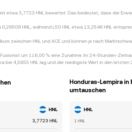
 mit etwa 3,7723 HNL bewertet. Das bedeutet, dass der Erwe
twa 0,26509 HNL, während L50 HNL etwa 13,2546 HNL entspre
elkurs zwischen HNL und ACE und können je nach Marktschwan
on Fusionist um 116,00 % eine Zunahme. Im 24-Stunden-Zeitr
 bei 4,5855 HNL lag und der niedrigste Wert in den letzten
Honduras-Lempira in 
chen
umtauschen
HNL
HNL
3,7723 HNL
1 HNL