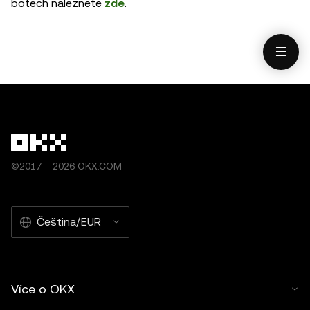
botech naleznete
zde
.
©2017 – 2026 OKX.COM
Čeština/EUR
Více o OKX