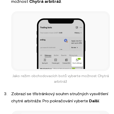
možnost
Chytrá arbitráž
.
Jako režim obchodovacích botů vyberte možnost Chytrá
arbitráž
Zobrazí se třístránkový souhrn stručných vysvětlení
chytré arbitráže. Pro pokračování vyberte
Další
.