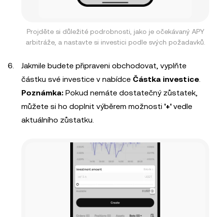
Projděte si důležité podrobnosti, jako je očekávaný APY
arbitráže, a nastavte si investici podle svých požadavků.
Jakmile budete připraveni obchodovat, vyplňte
částku své investice v nabídce
Částka investice
.
Poznámka:
Pokud nemáte dostatečný zůstatek,
můžete si ho doplnit výběrem možnosti
'+'
vedle
aktuálního zůstatku.