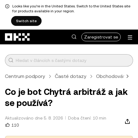
Looks like you're in the United States. Switch to the United States site
for products available in your region.
Switch site
Přeskočit na hlavní obsah
Zaregistrovat se
Centrum podpory
Časté dotazy
Obchodování
Co je bot Chytrá arbitráž a jak
se používá?
Aktualizováno dne 5. 8. 2026
Doba čtení: 10 min
110