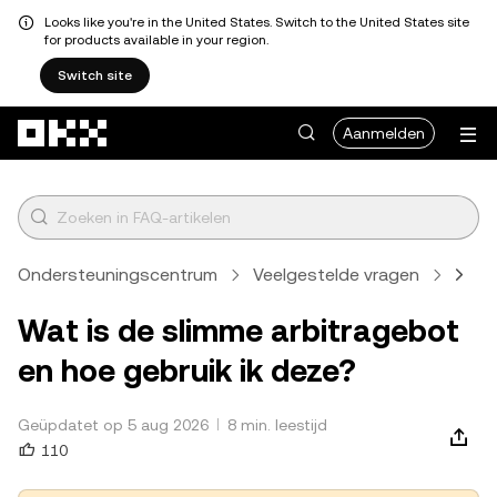
Looks like you're in the United States. Switch to the United States site
for products available in your region.
Switch site
Overslaan naar hoofdinhoud
Aanmelden
Ondersteuningscentrum
Veelgestelde vragen
Hand
Wat is de slimme arbitragebot
en hoe gebruik ik deze?
Geüpdatet op 5 aug 2026
8 min. leestijd
110