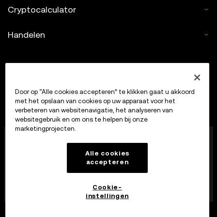
Cryptocalculator
Handelen
Door op “Alle cookies accepteren” te klikken gaat u akkoord
met het opslaan van cookies op uw apparaat voor het
verbeteren van websitenavigatie, het analyseren van
websitegebruik en om ons te helpen bij onze
marketingprojecten.
OKX Europe Limited, dat onder de handelsnaam OKX
opereert, is nu een handelsplatform voor crypto-
Alle cookies
bezittingen dat door de MFSA is geautoriseerd als
accepteren
aanbieder van diensten op het gebied van crypto-
bezittingen op grond van artikel 28 van de Markets in
Crypto-Assets Act (hoofdstuk 647 van de Maltese
Cookie-
wet).
instellingen