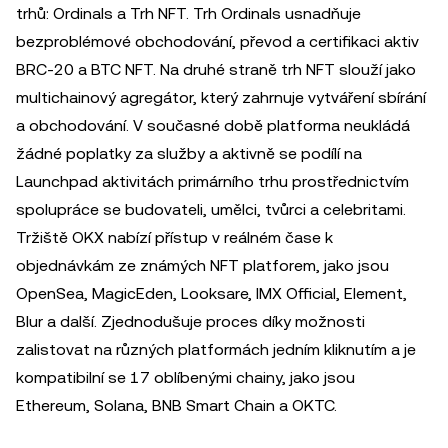
trhů: Ordinals a Trh NFT. Trh Ordinals usnadňuje
bezproblémové obchodování, převod a certifikaci aktiv
BRC-20 a BTC NFT. Na druhé straně trh NFT slouží jako
multichainový agregátor, který zahrnuje vytváření sbírání
a obchodování. V současné době platforma neukládá
žádné poplatky za služby a aktivně se podílí na
Launchpad aktivitách primárního trhu prostřednictvím
spolupráce se budovateli, umělci, tvůrci a celebritami.
Tržiště OKX nabízí přístup v reálném čase k
objednávkám ze známých NFT platforem, jako jsou
OpenSea, MagicEden, Looksare, IMX Official, Element,
Blur a další. Zjednodušuje proces díky možnosti
zalistovat na různých platformách jedním kliknutím a je
kompatibilní se 17 oblíbenými chainy, jako jsou
Ethereum, Solana, BNB Smart Chain a OKTC.