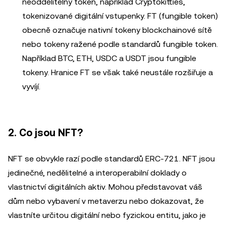
neoddělitelný token, například Cryptokitties,
tokenizované digitální vstupenky. FT (fungible token)
obecně označuje nativní tokeny blockchainové sítě
nebo tokeny ražené podle standardů fungible token.
Například BTC, ETH, USDC a USDT jsou fungible
tokeny. Hranice FT se však také neustále rozšiřuje a
vyvíjí.
2. Co jsou NFT?
NFT se obvykle razí podle standardů ERC-721. NFT jsou
jedinečné, nedělitelné a interoperabilní doklady o
vlastnictví digitálních aktiv. Mohou představovat váš
dům nebo vybavení v metaverzu nebo dokazovat, že
vlastníte určitou digitální nebo fyzickou entitu, jako je