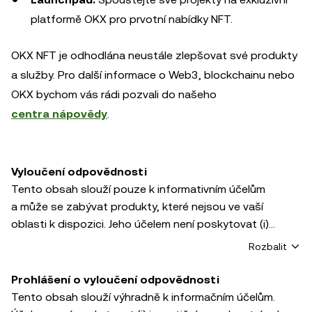
platformě OKX pro prvotní nabídky NFT.
OKX NFT je odhodlána neustále zlepšovat své produkty
a služby. Pro další informace o Web3, blockchainu nebo
OKX bychom vás rádi pozvali do našeho
centra nápovědy
.
Vyloučení odpovědnosti
Tento obsah slouží pouze k informativním účelům
a může se zabývat produkty, které nejsou ve vaší
oblasti k dispozici. Jeho účelem není poskytovat (i)
investiční poradenství nebo investiční doporučení, (ii)
Rozbalit
nabídku nebo výzvu k nákupu, prodeji či držbě
kryptoměn / digitálních aktiv ani (iii) finanční, účetní,
Prohlášení o vyloučení odpovědnosti
právní nebo daňové poradenství. Držba kryptoměn /
Tento obsah slouží výhradně k informačním účelům.
digitálních aktiv včetně stablecoinů a NFT s sebou nese