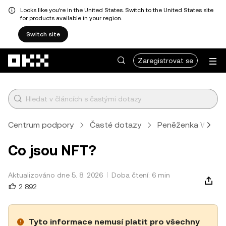
Looks like you're in the United States. Switch to the United States site
for products available in your region.
Switch site
Přeskočit na hlavní obsah
Zaregistrovat se
Centrum podpory
Časté dotazy
Peněženka Web3
Co jsou NFT?
Aktualizováno dne 5. 8. 2026
Doba čtení: 6 min
2 892
Tyto informace nemusí platit pro všechny