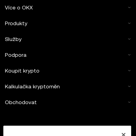
(
https://web3.okx.com/help/okx-web3-ecosystem-
Více o OKX
terms-of-service
„Podmínky poskytování služeb v
ekosystému Web3 společnosti OKX“).
Produkty
Služby
Podpora
Koupit krypto
Kalkulačka kryptoměn
Obchodovat