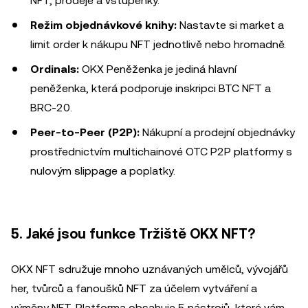
NFT, prodeje a vstupenky.
Režim objednávkové knihy:
Nastavte si market a
limit order k nákupu NFT jednotlivě nebo hromadně.
Ordinals:
OKX Peněženka je jediná hlavní
peněženka, která podporuje inskripci BTC NFT a
BRC-20.
Peer-to-Peer (P2P):
Nákupní a prodejní objednávky
prostřednictvím multichainové OTC P2P platformy s
nulovým slippage a poplatky.
5. Jaké jsou funkce Tržiště OKX NFT?
OKX NFT sdružuje mnoho uznávaných umělců, vývojářů
her, tvůrců a fanoušků NFT za účelem vytváření a
výměny NFT. Platforma obsahuje 5 nástrojů, které vám