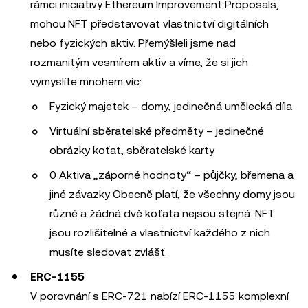
rámci iniciativy Ethereum Improvement Proposals,
mohou NFT představovat vlastnictví digitálních
nebo fyzických aktiv. Přemýšleli jsme nad
rozmanitým vesmírem aktiv a víme, že si jich
vymyslíte mnohem víc:
Fyzický majetek – domy, jedinečná umělecká díla
Virtuální sběratelské předměty – jedinečné
obrázky koťat, sběratelské karty
0 Aktiva „záporné hodnoty“ – půjčky, břemena a
jiné závazky Obecně platí, že všechny domy jsou
různé a žádná dvě koťata nejsou stejná. NFT
jsou rozlišitelné a vlastnictví každého z nich
musíte sledovat zvlášť.
ERC-1155
V porovnání s ERC-721 nabízí ERC-1155 komplexní