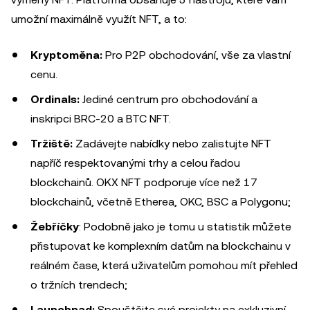
umožní maximálně využít NFT, a to:
Kryptoměna:
Pro P2P obchodování, vše za vlastní
cenu.
Ordinals:
Jediné centrum pro obchodování a
inskripci BRC-20 a BTC NFT.
Tržiště:
Zadávejte nabídky nebo zalistujte NFT
napříč respektovanými trhy a celou řadou
blockchainů. OKX NFT podporuje více než 17
blockchainů, včetně Etherea, OKC, BSC a Polygonu;
Žebříčky
: Podobně jako je tomu u statistik můžete
přistupovat ke komplexním datům na blockchainu v
reálném čase, která uživatelům pomohou mít přehled
o tržních trendech;
Launchpad:
Spouštějte své projekty na exkluzivní