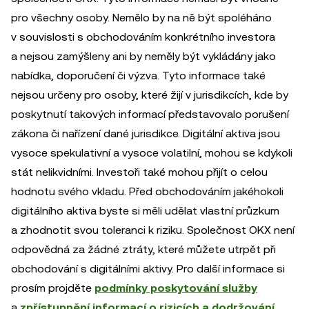
pro všechny osoby. Nemělo by na ně být spoléháno
v souvislosti s obchodováním konkrétního investora
a nejsou zamýšleny ani by neměly být vykládány jako
nabídka, doporučení či výzva. Tyto informace také
nejsou určeny pro osoby, které žijí v jurisdikcích, kde by
poskytnutí takových informací představovalo porušení
zákona či nařízení dané jurisdikce. Digitální aktiva jsou
vysoce spekulativní a vysoce volatilní, mohou se kdykoli
stát nelikvidními. Investoři také mohou přijít o celou
hodnotu svého vkladu. Před obchodováním jakéhokoli
digitálního aktiva byste si měli udělat vlastní průzkum
a zhodnotit svou toleranci k riziku. Společnost OKX není
odpovědná za žádné ztráty, které můžete utrpět při
obchodování s digitálními aktivy. Pro další informace si
prosím projděte
podmínky poskytování služby
a
zpřístupnění informací o rizicích a dodržování