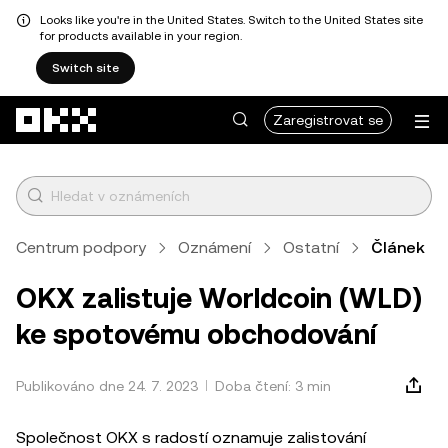
Looks like you're in the United States. Switch to the United States site
for products available in your region.
Switch site
Přeskočit na hlavní obsah
Zaregistrovat se
Centrum podpory
Oznámení
Ostatní
Článek
OKX zalistuje Worldcoin (WLD)
ke spotovému obchodování
Publikováno dne 24. 7. 2023
Doba čtení: 3 min
Společnost OKX s radostí oznamuje zalistování