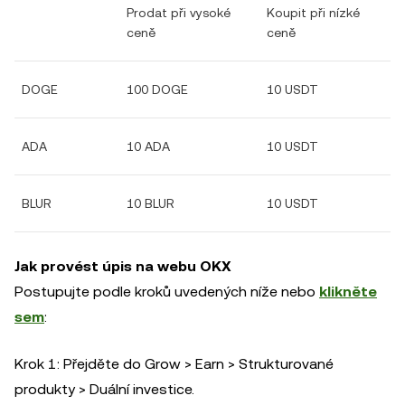
Prodat při vysoké
Koupit při nízké
ceně
ceně
DOGE
100 DOGE
10 USDT
ADA
10 ADA
10 USDT
BLUR
10 BLUR
10 USDT
Jak provést úpis na webu OKX
Postupujte podle kroků uvedených níže nebo
klikněte
sem
:
Krok 1: Přejděte do Grow > Earn > Strukturované
produkty > Duální investice.