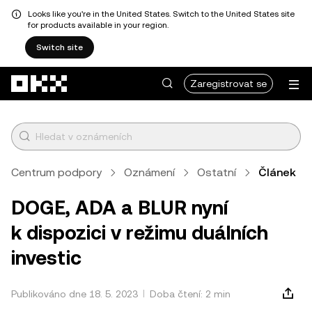
Looks like you're in the United States. Switch to the United States site
for products available in your region.
Switch site
Přeskočit na hlavní obsah
Zaregistrovat se
Centrum podpory
Oznámení
Ostatní
Článek
DOGE, ADA a BLUR nyní
k dispozici v režimu duálních
investic
Publikováno dne 18. 5. 2023
Doba čtení: 2 min