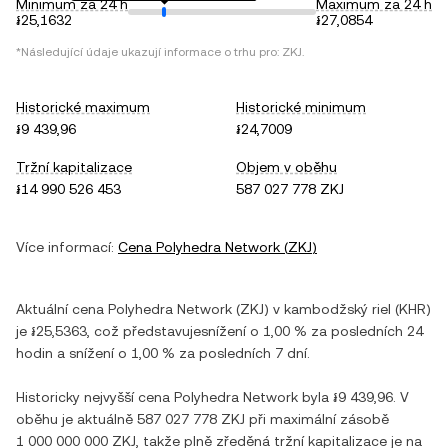
Minimum za 24 h
Maximum za 24 h
៛25,1632
៛27,0854
*Následující údaje ukazují informace o trhu pro:
ZKJ
.
Historické maximum
Historické minimum
៛9 439,96
៛24,7009
Tržní kapitalizace
Objem v oběhu
៛14 990 526 453
587 027 778 ZKJ
Více informací:
Cena
Polyhedra Network
(
ZKJ
)
Aktuální cena
Polyhedra Network
(
ZKJ
) v
kambodžský riel
(
KHR
)
je
៛25,5363
, což představuje
snížení
o
1,00 %
za posledních 24
hodin a
snížení
o
1,00 %
za posledních 7 dní.
Historicky nejvyšší cena
Polyhedra Network
byla
៛9 439,96
. V
oběhu je aktuálně
587 027 778 ZKJ
při maximální zásobě
1 000 000 000 ZKJ
, takže plně zředěná tržní kapitalizace je na