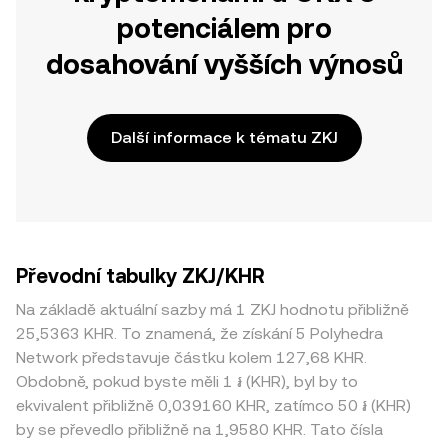
potenciálem pro
dosahování vyšších výnosů
Další informace k tématu ZKJ
Převodní tabulky ZKJ/KHR
Na základě aktuální sazby má 1 ZKJ hodnotu přibližně
25,5363 KHR. To znamená, že získání 5 Polyhedra
Network představuje částku kolem 127,68 KHR.
Obdobně, pokud byste měli 1 ៛ (KHR), byl by to
ekvivalent přibližně 0,039160 KHR, zatímco 50 ៛ (KHR)
by se převedlo přibližně na 1,9580 KHR. Tato čísla