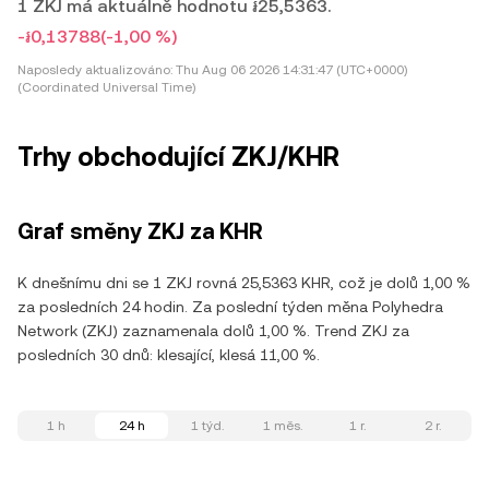
1 ZKJ má aktuálně hodnotu ៛25,5363.
-៛0,13788
(-1,00 %)
Naposledy aktualizováno:
Thu Aug 06 2026 14:31:47 (UTC+0000)
(Coordinated Universal Time)
Trhy obchodující ZKJ/KHR
Graf směny ZKJ za KHR
K dnešnímu dni se 1 ZKJ rovná 25,5363 KHR, což je dolů 1,00 %
za posledních 24 hodin. Za poslední týden měna Polyhedra
Network (ZKJ) zaznamenala dolů 1,00 %. Trend ZKJ za
posledních 30 dnů: klesající, klesá 11,00 %.
1 h
24 h
1 týd.
1 měs.
1 r.
2 r.