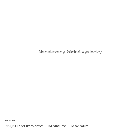
Nenalezeny žádné výsledky
-- ~ --
ZKJ/KHR při uzávěrce: --
Minimum: --
Maximum: --