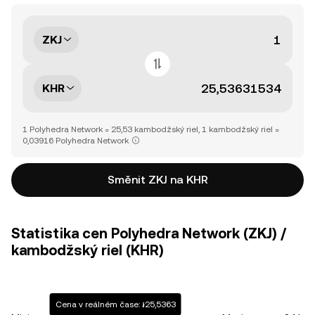
ZKJ
KHR
1 Polyhedra Network = 25,53 kambodžský riel, 1 kambodžský riel =
0,03916 Polyhedra Network
Směnit ZKJ na KHR
Statistika cen Polyhedra Network (ZKJ) /
kambodžský riel (KHR)
Cena v reálném čase: ៛25,5363