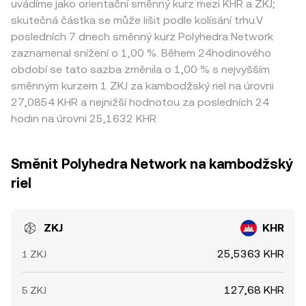
uvádíme jako orientační směnný kurz mezi KHR a ZKJ;
skutečná částka se může lišit podle kolísání trhu.V
posledních 7 dnech směnný kurz Polyhedra Network
zaznamenal snížení o 1,00 %. Během 24hodinového
období se tato sazba změnila o 1,00 % s nejvyšším
směnným kurzem 1 ZKJ za kambodžský riel na úrovni
27,0854 KHR a nejnižší hodnotou za posledních 24
hodin na úrovni 25,1632 KHR.
Směnit Polyhedra Network na kambodžský
riel
ZKJ
KHR
25,5363 KHR
1 ZKJ
127,68 KHR
5 ZKJ