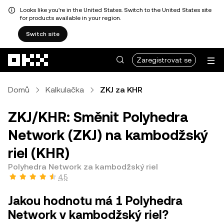
Looks like you're in the United States. Switch to the United States site
for products available in your region.
Switch site
Přeskočit na hlavní obsah
Zaregistrovat se
Domů
Kalkulačka
ZKJ za KHR
ZKJ/KHR: Směnit Polyhedra
Network (ZKJ) na kambodžský
riel (KHR)
Polyhedra Network za kambodžský riel
4,5
Jakou hodnotu má 1 Polyhedra
Network v kambodžský riel?