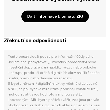
Další informace k tématu ZKJ
Zřeknutí se odpovědnosti
Tento obsah slouží pouze pro informační účely. Jeho
účelem není poskytovat (i) investiční poradenství nebo
investiční doporučení, (ii) nabídku, výzvu nebo pobídku
k nákupu, prodeji či držbě digitálních aktiv ani (iii) finanční,
účetní, právní nebo daňové poradenství.
S kryptoměnami / digitálními aktivy, včetně stablecoinů
a NFT, se pojí vysoká míra rizika, podléhají volatilitě trhu,
mohou ztratit svou hodnotu a mohou se stát
i bezcennými. Měli byste pečlivě zvážit, zda jsou pro vás
obchodování či držba digitálních aktiv s ohledem na vaši