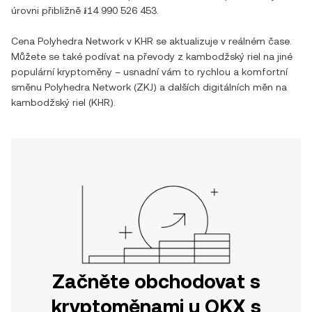
úrovni přibližně
៛14 990 526 453
.
Cena
Polyhedra Network
v
KHR
se aktualizuje v reálném čase.
Můžete se také podívat na převody z
kambodžský riel
na jiné
populární kryptoměny – usnadní vám to rychlou a komfortní
směnu
Polyhedra Network
(
ZKJ
) a dalších digitálních měn na
kambodžský riel
(
KHR
).
Začněte obchodovat s
kryptoměnami u OKX s