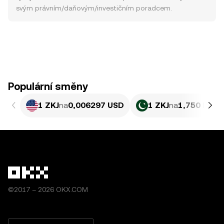
svým právním/daňovým/investičním poradcem.
Populární směny
1 ZKJ
na
0,006297 USD
1 ZKJ
na
1,750 PKR
©2017 – 2026 OKX.COM