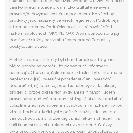
finanční situaci a toleranci rizika vhodné. Otázky týkající se
vaší konkrétní situace prosím zkonzultujte se svým
právním/daňovým/investičním poradcem. Ne všechny
produkty jsou nabízeny ve všech regionech. Podrobnější
informace stanoví
Podmínky použití
a
Varování před
rizikem
společnosti OKX. Na OKX Web3 peněženku a její
doplňkové služby se vztahují samostatné
Podmínky
poskytování služeb
.
Prohlížíte si obsah, který byl shrnut umělou inteligencí.
Mějte prosím na paměti, že poskytnuté informace
nemusejí být přesné, úplné nebo aktuální. Tyto informace
nepředstavují (i) investiční poradenství ani investiční
doporučení, (ii) nabídku, pobídku nebo výzvu k nákupu,
prodeji či držbě digitálních aktiv ani (iii) finanční, účetní,
právní nebo daňové poradenství. Digitální aktiva podléhají
volatilitě trhu, jsou spojena s vysokou míru rizika a mohou
ztratit hodnotu. Měli byste pečlivě zvážit, zda jsou pro
vás obchodování či držba digitálních aktiv s ohledem na
vaši finanční situaci a toleranci rizika vhodné. Otázky
týkající se vaší konkrétní situace prosím zkonzultujte se