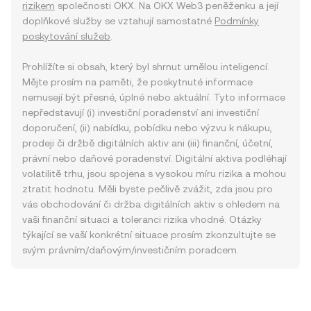
rizikem
společnosti OKX. Na OKX Web3 peněženku a její
doplňkové služby se vztahují samostatné
Podmínky
poskytování služeb
.
Prohlížíte si obsah, který byl shrnut umělou inteligencí.
Mějte prosím na paměti, že poskytnuté informace
nemusejí být přesné, úplné nebo aktuální. Tyto informace
nepředstavují (i) investiční poradenství ani investiční
doporučení, (ii) nabídku, pobídku nebo výzvu k nákupu,
prodeji či držbě digitálních aktiv ani (iii) finanční, účetní,
právní nebo daňové poradenství. Digitální aktiva podléhají
volatilitě trhu, jsou spojena s vysokou míru rizika a mohou
ztratit hodnotu. Měli byste pečlivě zvážit, zda jsou pro
vás obchodování či držba digitálních aktiv s ohledem na
vaši finanční situaci a toleranci rizika vhodné. Otázky
týkající se vaší konkrétní situace prosím zkonzultujte se
svým právním/daňovým/investičním poradcem.