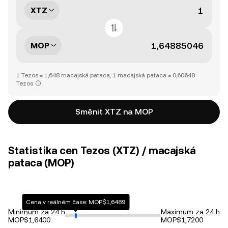
XTZ
MOP
1 Tezos = 1,648 macajská pataca, 1 macajská pataca = 0,60648
Tezos
Směnit XTZ na MOP
Statistika cen Tezos (XTZ) / macajská
pataca (MOP)
Cena v reálném čase: MOP$1,6489
Minimum za 24 h
Maximum za 24 h
MOP$1,6400
MOP$1,7200