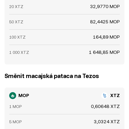
32,9770 MOP
20 XTZ
82,4425 MOP
50 XTZ
164,89 MOP
100 XTZ
1 648,85 MOP
1 000 XTZ
Směnit macajská pataca na Tezos
MOP
XTZ
0,60648 XTZ
1 MOP
3,0324 XTZ
5 MOP