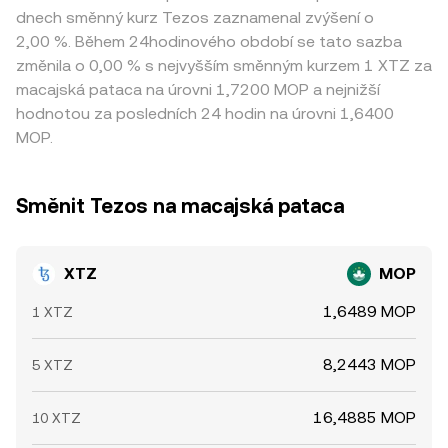
dnech směnný kurz Tezos zaznamenal zvýšení o
2,00 %. Během 24hodinového období se tato sazba
změnila o 0,00 % s nejvyšším směnným kurzem 1 XTZ za
macajská pataca na úrovni 1,7200 MOP a nejnižší
hodnotou za posledních 24 hodin na úrovni 1,6400
MOP.
Směnit Tezos na macajská pataca
XTZ
MOP
1,6489 MOP
1 XTZ
8,2443 MOP
5 XTZ
16,4885 MOP
10 XTZ