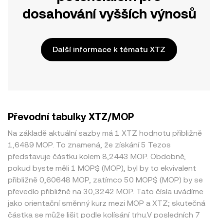
dosahování vyšších výnosů
Další informace k tématu XTZ
Převodní tabulky XTZ/MOP
Na základě aktuální sazby má 1 XTZ hodnotu přibližně
1,6489 MOP. To znamená, že získání 5 Tezos
představuje částku kolem 8,2443 MOP. Obdobně,
pokud byste měli 1 MOP$ (MOP), byl by to ekvivalent
přibližně 0,60648 MOP, zatímco 50 MOP$ (MOP) by se
převedlo přibližně na 30,3242 MOP. Tato čísla uvádíme
jako orientační směnný kurz mezi MOP a XTZ; skutečná
částka se může lišit podle kolísání trhu.V posledních 7