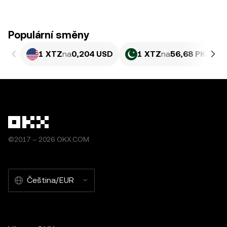
Populární směny
1 XTZ
na
0,204 USD
1 XTZ
na
56,68 PKR
©2017 – 2026 OKX.COM
Čeština/EUR