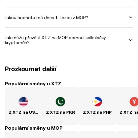
Jakou hodnotu má dnes 1 Tezos v MOP?
Jak můžu převést XTZ na MOP pomocí kalkulačky
kryptoměn?
Prozkoumat další
Populární směny u XTZ
Z XTZ na USD
Z XTZ na PKR
Z XTZ na PHP
Z XTZ n
Populární směny u MOP