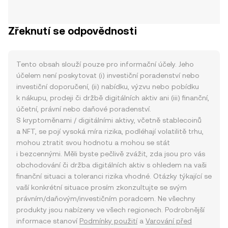
Zřeknutí se odpovědnosti
Tento obsah slouží pouze pro informační účely. Jeho
účelem není poskytovat (i) investiční poradenství nebo
investiční doporučení, (ii) nabídku, výzvu nebo pobídku
k nákupu, prodeji či držbě digitálních aktiv ani (iii) finanční,
účetní, právní nebo daňové poradenství.
S kryptoměnami / digitálními aktivy, včetně stablecoinů
a NFT, se pojí vysoká míra rizika, podléhají volatilitě trhu,
mohou ztratit svou hodnotu a mohou se stát
i bezcennými. Měli byste pečlivě zvážit, zda jsou pro vás
obchodování či držba digitálních aktiv s ohledem na vaši
finanční situaci a toleranci rizika vhodné. Otázky týkající se
vaší konkrétní situace prosím zkonzultujte se svým
právním/daňovým/investičním poradcem. Ne všechny
produkty jsou nabízeny ve všech regionech. Podrobnější
informace stanoví
Podmínky použití
a
Varování před