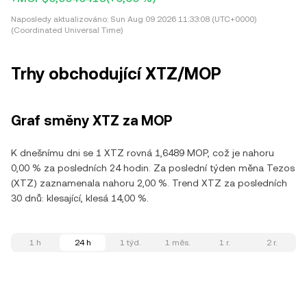
Naposledy aktualizováno:
Sun Aug 09 2026 11:33:08 (UTC+0000)
(Coordinated Universal Time)
Trhy obchodující XTZ/MOP
Graf směny XTZ za MOP
K dnešnímu dni se 1 XTZ rovná 1,6489 MOP, což je nahoru
0,00 % za posledních 24 hodin. Za poslední týden měna Tezos
(XTZ) zaznamenala nahoru 2,00 %. Trend XTZ za posledních
30 dnů: klesající, klesá 14,00 %.
1 h
24 h
1 týd.
1 měs.
1 r.
2 r.