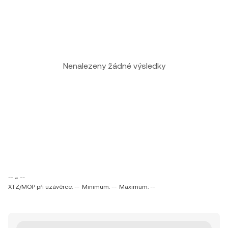
Nenalezeny žádné výsledky
-- ~ --
XTZ/MOP při uzávěrce: --
Minimum: --
Maximum: --