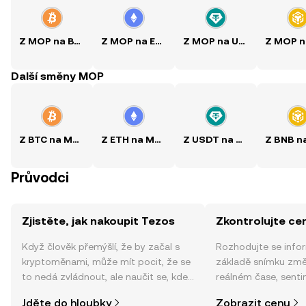
Z MOP na BTC
Z MOP na ETH
Z MOP na USDT
Další směny MOP
Z BTC na MOP
Z ETH na MOP
Z USDT na MOP
Průvodci
Zjistěte, jak nakoupit Tezos
Zkontrolujte ce
Když člověk přemýšlí, že by začal s
Rozhodujte se info
kryptoměnami, může mít pocit, že se
základě snímku změ
to nedá zvládnout, ale naučit se, kde
reálném čase, sent
a jak nakoupit kryptoměny, může být
zpráv a dalších info
Jděte do hloubky
Zobrazit cenu