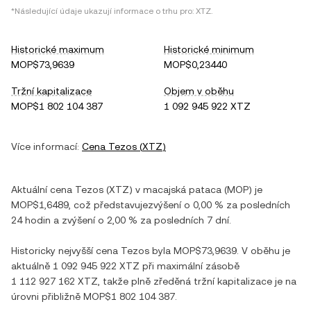
*Následující údaje ukazují informace o trhu pro:
XTZ
.
Historické maximum
Historické minimum
MOP$73,9639
MOP$0,23440
Tržní kapitalizace
Objem v oběhu
MOP$1 802 104 387
1 092 945 922 XTZ
Více informací:
Cena
Tezos
(
XTZ
)
Aktuální cena
Tezos
(
XTZ
) v
macajská pataca
(
MOP
) je
MOP$1,6489
, což představuje
zvýšení
o
0,00 %
za posledních
24 hodin a
zvýšení
o
2,00 %
za posledních 7 dní.
Historicky nejvyšší cena
Tezos
byla
MOP$73,9639
. V oběhu je
aktuálně
1 092 945 922 XTZ
při maximální zásobě
1 112 927 162 XTZ
, takže plně zředěná tržní kapitalizace je na
úrovni přibližně
MOP$1 802 104 387
.