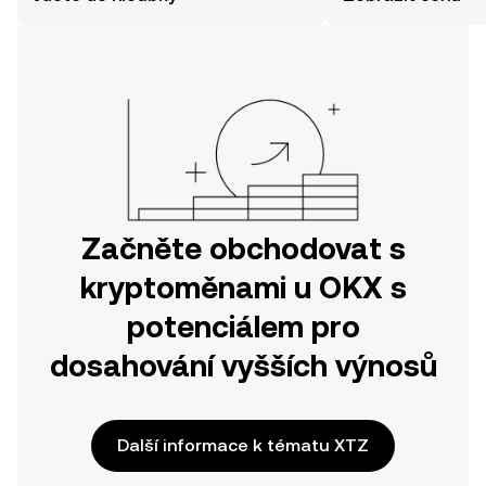
jednodušší, než si myslíte. Odstartujte
svou cestu v mobilní aplikaci OKX
nebo přímo zde na webu.
Začněte obchodovat s
kryptoměnami u OKX s
potenciálem pro
dosahování vyšších výnosů
Další informace k tématu XTZ