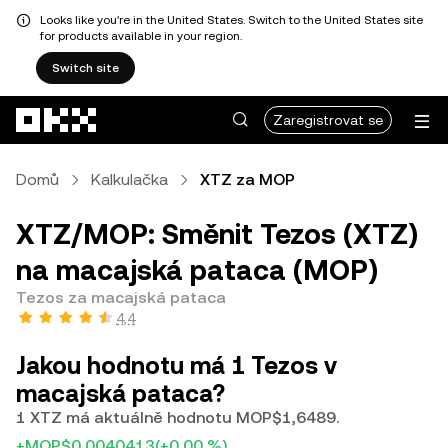
Looks like you're in the United States. Switch to the United States site
for products available in your region.
Switch site
Přeskočit na hlavní obsah
Zaregistrovat se
Domů
Kalkulačka
XTZ za MOP
XTZ/MOP: Směnit Tezos (XTZ)
na macajská pataca (MOP)
Tezos za macajská pataca
4,4
Jakou hodnotu má 1 Tezos v
macajská pataca?
1 XTZ má aktuálně hodnotu MOP$1,6489.
+MOP$0,0040413
(+0,00 %)