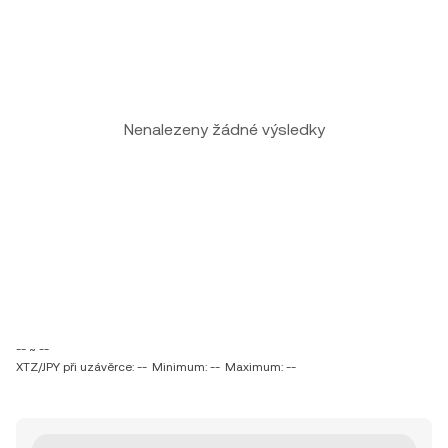
Nenalezeny žádné výsledky
-- ~ --
XTZ/JPY při uzávěrce: --
Minimum: --
Maximum: --