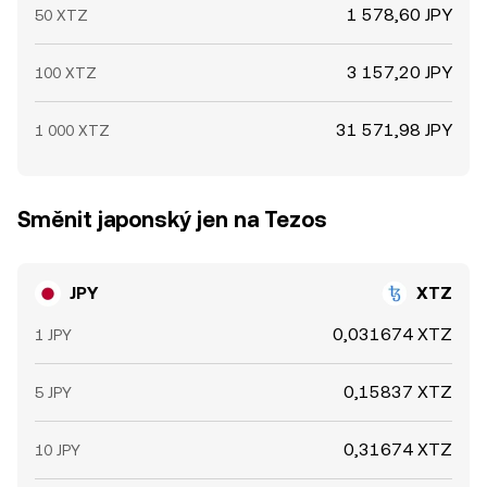
1 578,60 JPY
50 XTZ
3 157,20 JPY
100 XTZ
31 571,98 JPY
1 000 XTZ
Směnit japonský jen na Tezos
JPY
XTZ
0,031674 XTZ
1 JPY
0,15837 XTZ
5 JPY
0,31674 XTZ
10 JPY