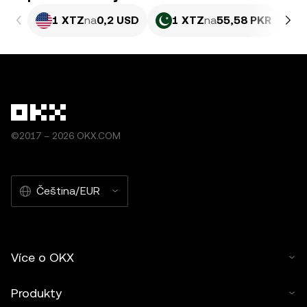
1 XTZ
na
0,2 USD
1 XTZ
na
55,58 PKR
©2017 – 2026 OKX.COM
Čeština/EUR
Více o OKX
Produkty