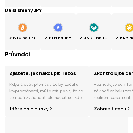
Další směny JPY
Z BTC na JPY
Z ETH na JPY
Z USDT na JPY
Z BNB n
Průvodci
Zjistěte, jak nakoupit Tezos
Zkontrolujte ce
Když člověk přemýšlí, že by začal s
Rozhodujte se info
kryptoměnami, může mít pocit, že se
základě snímku změ
to nedá zvládnout, ale naučit se, kde
reálném čase, sent
a jak nakoupit kryptoměny, může být
zpráv a dalších info
Jděte do hloubky
Zobrazit cenu
jednodušší, než si myslíte. Odstartujte
svou cestu v mobilní aplikaci OKX
nebo přímo zde na webu.