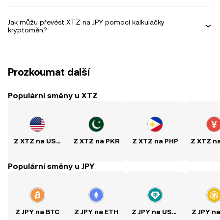
Jak můžu převést XTZ na JPY pomocí kalkulačky
kryptoměn?
Prozkoumat další
Populární směny u XTZ
Z XTZ na USD
Z XTZ na PKR
Z XTZ na PHP
Z XTZ n
Populární směny u JPY
Z JPY na BTC
Z JPY na ETH
Z JPY na USDT
Z JPY n