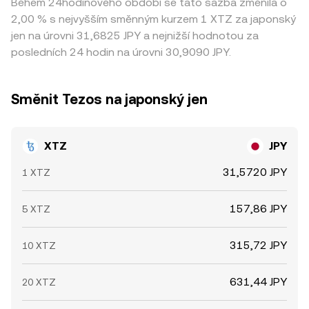
Během 24hodinového období se tato sazba změnila o
2,00 % s nejvyšším směnným kurzem 1 XTZ za japonský
jen na úrovni 31,6825 JPY a nejnižší hodnotou za
posledních 24 hodin na úrovni 30,9090 JPY.
Směnit Tezos na japonský jen
XTZ
JPY
31,5720 JPY
1 XTZ
157,86 JPY
5 XTZ
315,72 JPY
10 XTZ
631,44 JPY
20 XTZ