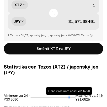
XTZ
JPY
1 Tezos = 31,57 japonský jen, 1 japonský jen = 0,031674 Tezos
Směnit XTZ na JPY
Statistika cen Tezos (XTZ) / japonský jen
(JPY)
Cena v reálném čase: ¥31,5720
Minimum za 24 h
Maximum za 24 h
¥30,9090
¥31,6825