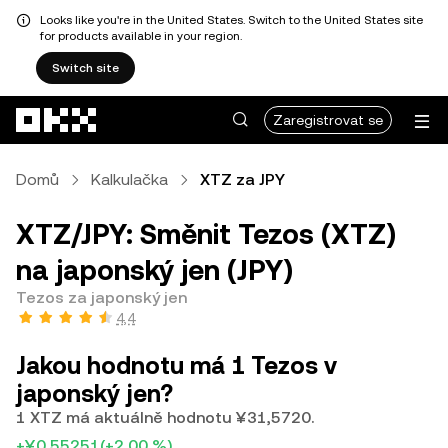
Looks like you're in the United States. Switch to the United States site
for products available in your region.
Switch site
Přeskočit na hlavní obsah
Zaregistrovat se
Domů
Kalkulačka
XTZ za JPY
XTZ/JPY: Směnit Tezos (XTZ)
na japonský jen (JPY)
Tezos za japonský jen
4,4
Jakou hodnotu má 1 Tezos v
japonský jen?
1 XTZ má aktuálně hodnotu ¥31,5720.
+¥0,55251
(+2,00 %)