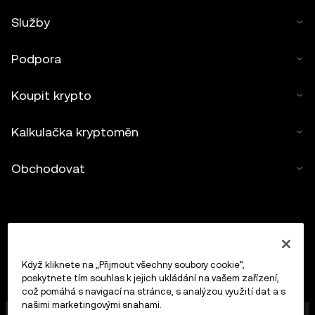
Služby
Podpora
Koupit krypto
Kalkulačka kryptoměn
Obchodovat
Když kliknete na „Přijmout všechny soubory cookie“,
poskytnete tím souhlas k jejich ukládání na vašem zařízení,
což pomáhá s navigací na stránce, s analýzou využití dat a s
našimi marketingovými snahami.
Společnost OKX Europe Limited působící pod