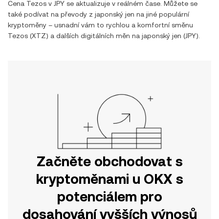
Cena
Tezos
v
JPY
se aktualizuje v reálném čase. Můžete se
také podívat na převody z
japonský jen
na jiné populární
kryptoměny – usnadní vám to rychlou a komfortní směnu
Tezos
(
XTZ
) a dalších digitálních měn na
japonský jen
(
JPY
).
Začněte obchodovat s
kryptoměnami u OKX s
potenciálem pro
dosahování vyšších výnosů