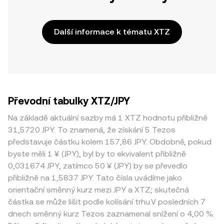
Další informace k tématu XTZ
Převodní tabulky XTZ/JPY
Na základě aktuální sazby má 1 XTZ hodnotu přibližně
31,5720 JPY. To znamená, že získání 5 Tezos
představuje částku kolem 157,86 JPY. Obdobně, pokud
byste měli 1 ¥ (JPY), byl by to ekvivalent přibližně
0,031674 JPY, zatímco 50 ¥ (JPY) by se převedlo
přibližně na 1,5837 JPY. Tato čísla uvádíme jako
orientační směnný kurz mezi JPY a XTZ; skutečná
částka se může lišit podle kolísání trhu.V posledních 7
dnech směnný kurz Tezos zaznamenal snížení o 4,00 %.