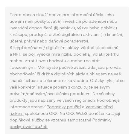
Tento obsah slouží pouze pro informační účely. Jeho
účelem není poskytovat (i) investiční poradenství nebo
investiční doporučení, (ii) nabídku, výzvu nebo pobídku
k nákupu, prodeji či držbě digitálních aktiv ani (iii) finanční,
účetní, právní nebo daňové poradenství.
S kryptoměnami / digitálními aktivy, včetně stablecoinů
a NFT, se pojí vysoká míra rizika, podléhají volatilitě trhu,
mohou ztratit svou hodnotu a mohou se stát
i bezcennými. Měli byste pečlivě zvážit, zda jsou pro vás
obchodování či držba digitálních aktiv s ohledem na vaši
finanční situaci a toleranci rizika vhodné. Otázky týkající se
vaší konkrétní situace prosím zkonzultujte se svým
právním/daňovým/investičním poradcem. Ne všechny
produkty jsou nabízeny ve všech regionech. Podrobnější
informace stanoví
Podmínky použití
a
Varování před
rizikem
společnosti OKX. Na OKX Web3 peněženku a její
doplňkové služby se vztahují samostatné
Podmínky
poskytování služeb
.