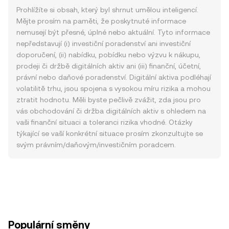
Prohlížíte si obsah, který byl shrnut umělou inteligencí.
Mějte prosím na paměti, že poskytnuté informace
nemusejí být přesné, úplné nebo aktuální. Tyto informace
nepředstavují (i) investiční poradenství ani investiční
doporučení, (ii) nabídku, pobídku nebo výzvu k nákupu,
prodeji či držbě digitálních aktiv ani (iii) finanční, účetní,
právní nebo daňové poradenství. Digitální aktiva podléhají
volatilitě trhu, jsou spojena s vysokou míru rizika a mohou
ztratit hodnotu. Měli byste pečlivě zvážit, zda jsou pro
vás obchodování či držba digitálních aktiv s ohledem na
vaši finanční situaci a toleranci rizika vhodné. Otázky
týkající se vaší konkrétní situace prosím zkonzultujte se
svým právním/daňovým/investičním poradcem.
Populární směny