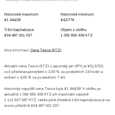
*Následující údaje ukazují informace o trhu pro:
XTZ
.
Historické maximum
Historické minimum
¥1 444,58
¥4,5779
Tržní kapitalizace
Objem v oběhu
¥34 497 301 037
1 092 655 439 XTZ
Více informací:
Cena
Tezos
(
XTZ
)
Aktuální cena
Tezos
(
XTZ
) v
japonský jen
(
JPY
) je
¥31,5720
,
což představuje
zvýšení
o
2,00 %
za posledních 24 hodin a
snížení
o
4,00 %
za posledních 7 dní.
Historicky nejvyšší cena
Tezos
byla
¥1 444,58
. V oběhu je
aktuálně
1 092 655 439 XTZ
při maximální zásobě
1 112 637 587 XTZ
, takže plně zředěná tržní kapitalizace je na
úrovni přibližně
¥34 497 301 037
.