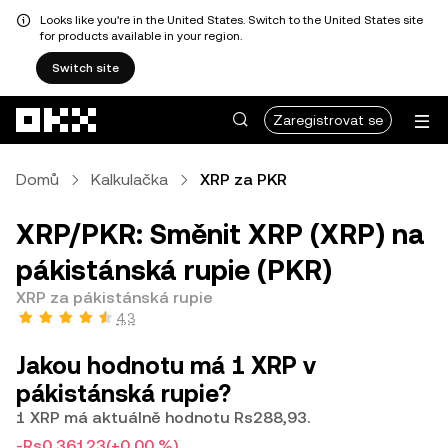
Looks like you're in the United States. Switch to the United States site
for products available in your region.
Switch site
Přeskočit na hlavní obsah
Zaregistrovat se
Domů
Kalkulačka
XRP za PKR
XRP/PKR: Směnit XRP (XRP) na
pákistánská rupie (PKR)
XRP za pákistánská rupie
4,3
Jakou hodnotu má 1 XRP v
pákistánská rupie?
1 XRP má aktuálně hodnotu Rs288,93.
-Rs0,36123
(+0,00 %)