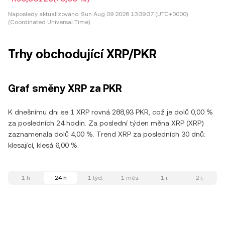
Naposledy aktualizováno:
Sun Aug 09 2026 13:39:37 (UTC+0000)
(Coordinated Universal Time)
Trhy obchodující XRP/PKR
Graf směny XRP za PKR
K dnešnímu dni se 1 XRP rovná 288,93 PKR, což je dolů 0,00 %
za posledních 24 hodin. Za poslední týden měna XRP (XRP)
zaznamenala dolů 4,00 %. Trend XRP za posledních 30 dnů:
klesající, klesá 6,00 %.
1 h
24 h
1 týd.
1 měs.
1 r.
2 r.