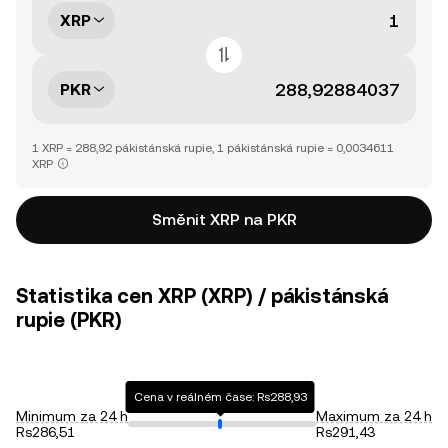
XRP
PKR
1 XRP = 288,92 pákistánská rupie, 1 pákistánská rupie = 0,0034611
XRP
Směnit XRP na PKR
Statistika cen XRP (XRP) / pákistánská
rupie (PKR)
Cena v reálném čase: Rs288,93
Minimum za 24 h
Maximum za 24 h
Rs286,51
Rs291,43