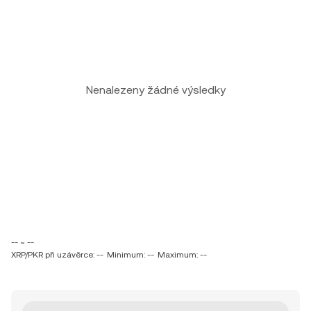
Nenalezeny žádné výsledky
-- ~ --
XRP/PKR při uzávěrce: --
Minimum: --
Maximum: --