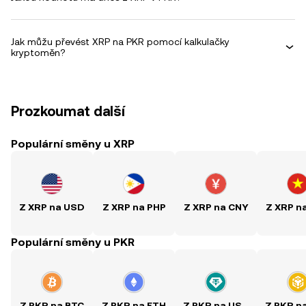
Jak můžu převést XRP na PKR pomocí kalkulačky
kryptoměn?
Prozkoumat další
Populární směny u XRP
Z XRP na USD
Z XRP na PHP
Z XRP na CNY
Z XRP n
Populární směny u PKR
Z PKR na BTC
Z PKR na ETH
Z PKR na USDT
Z PKR n