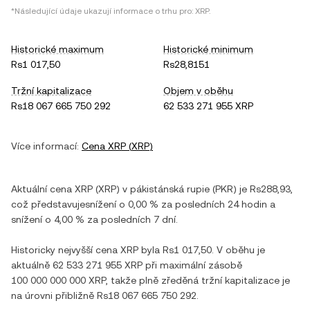
*Následující údaje ukazují informace o trhu pro:
XRP
.
Historické maximum
Historické minimum
Rs1 017,50
Rs28,8151
Tržní kapitalizace
Objem v oběhu
Rs18 067 665 750 292
62 533 271 955 XRP
Více informací:
Cena
XRP
(
XRP
)
Aktuální cena
XRP
(
XRP
) v
pákistánská rupie
(
PKR
) je
Rs288,93
,
což představuje
snížení
o
0,00 %
za posledních 24 hodin a
snížení
o
4,00 %
za posledních 7 dní.
Historicky nejvyšší cena
XRP
byla
Rs1 017,50
. V oběhu je
aktuálně
62 533 271 955 XRP
při maximální zásobě
100 000 000 000 XRP
, takže plně zředěná tržní kapitalizace je
na úrovni přibližně
Rs18 067 665 750 292
.