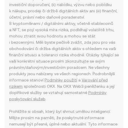
investiční doporučení, (ii) nabídku, výzvu nebo pobídku
k nákupu, prodeji či držbě digitálních aktiv ani (iii) finanční,
účetní, právní nebo daňové poradenství.
S kryptoměnami / digitálními aktivy, včetně stablecoinů
a NFT, se pojí vysoká míra rizika, podléhají volatilitě trhu,
mohou ztratit svou hodnotu a mohou se stát
i bezcennými. Měli byste pečlivě zvážit, zda jsou pro vás
obchodování či držba digitálních aktiv s ohledem na vaši
finanční situaci a toleranci rizika vhodné. Otázky týkající se
vaší konkrétní situace prosím zkonzultujte se svým
právním/daňovým/investičním poradcem. Ne všechny
produkty jsou nabízeny ve všech regionech. Podrobnější
informace stanoví
Podmínky použití
a
Varování před
rizikem
společnosti OKX. Na OKX Web3 peněženku a její
doplňkové služby se vztahují samostatné
Podmínky
poskytování služeb
.
Prohlížíte si obsah, který byl shrnut umělou inteligencí.
Mějte prosím na paměti, že poskytnuté informace
nemusejí být přesné, úplné nebo aktuální. Tyto informace