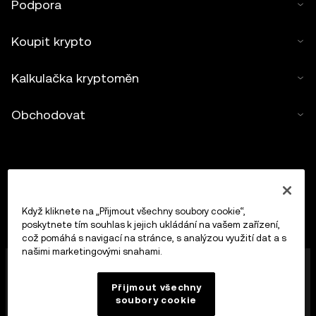
Podpora
Koupit krypto
Kalkulačka kryptoměn
Obchodovat
Když kliknete na „Přijmout všechny soubory cookie“,
poskytnete tím souhlas k jejich ukládání na vašem zařízení,
což pomáhá s navigací na stránce, s analýzou využití dat a s
našimi marketingovými snahami.
Společnost OKX Europe Limited působící pod
obchodním názvem OKX představuje nyní platformu
Přijmout všechny
pro obchodování s kryptoaktivy, která je autorizována
soubory cookie
jako poskytovatel služeb pro kryptoměnová aktiva