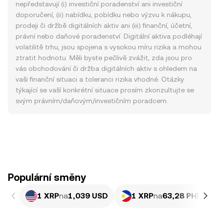
nepředstavují (i) investiční poradenství ani investiční
doporučení, (ii) nabídku, pobídku nebo výzvu k nákupu,
prodeji či držbě digitálních aktiv ani (iii) finanční, účetní,
právní nebo daňové poradenství. Digitální aktiva podléhají
volatilitě trhu, jsou spojena s vysokou míru rizika a mohou
ztratit hodnotu. Měli byste pečlivě zvážit, zda jsou pro
vás obchodování či držba digitálních aktiv s ohledem na
vaši finanční situaci a toleranci rizika vhodné. Otázky
týkající se vaší konkrétní situace prosím zkonzultujte se
svým právním/daňovým/investičním poradcem.
Populární směny
1 XRP
na
1,039 USD
1 XRP
na
63,28 PHP