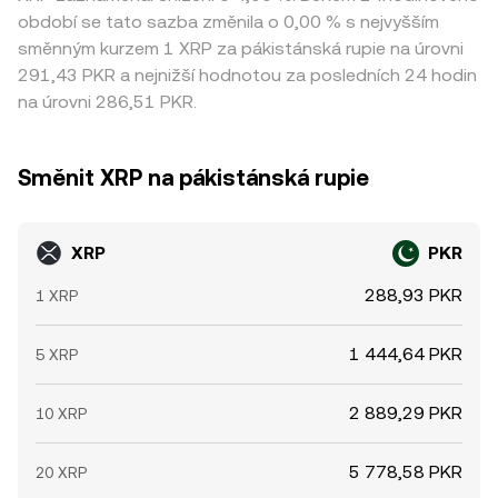
období se tato sazba změnila o 0,00 % s nejvyšším
směnným kurzem 1 XRP za pákistánská rupie na úrovni
291,43 PKR a nejnižší hodnotou za posledních 24 hodin
na úrovni 286,51 PKR.
Směnit XRP na pákistánská rupie
XRP
PKR
288,93 PKR
1 XRP
1 444,64 PKR
5 XRP
2 889,29 PKR
10 XRP
5 778,58 PKR
20 XRP