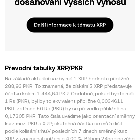
dosahování vyšších výnosů
Další informace k tématu XRP
Převodní tabulky XRP/PKR
Na základě aktuální sazby má 1 XRP hodnotu přibližně
288,93 PKR. To znamená, že získání 5 XRP představuje
částku kolem 1 444,64 PKR. Obdobně, pokud byste měli
1 Rs (PKR), byl by to ekvivalent přibližně 0,0034611
PKR, zatímco 50 Rs (PKR) by se převedlo přibližně na
0,17305 PKR. Tato čísla uvádíme jako orientační směnný
kurz mezi PKR a XRP; skutečná částka se může lišit
podle kolísání trhu.V posledních 7 dnech směnný kurz
XRP zaznamenal snížení o 4,00 %. Během 24hodinového