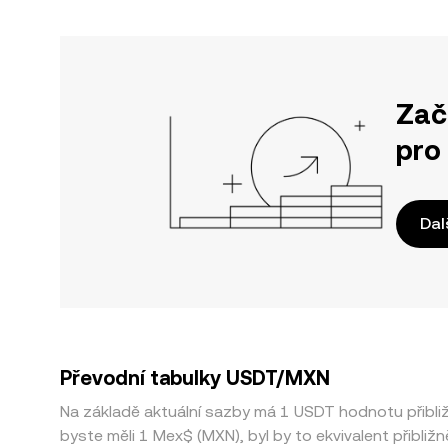
Zač
pro
Dal
Převodní tabulky USDT/MXN
Na základě aktuální sazby má 1 USDT hodnotu přibl
byste měli 1 Mex$ (MXN), byl by to ekvivalent přibl