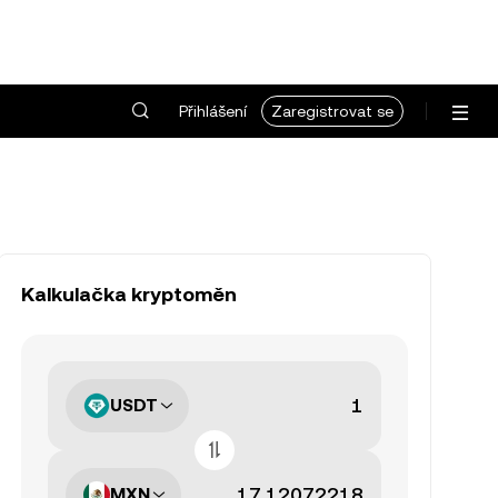
Přihlášení
Zaregistrovat se
Kalkulačka kryptoměn
USDT
MXN