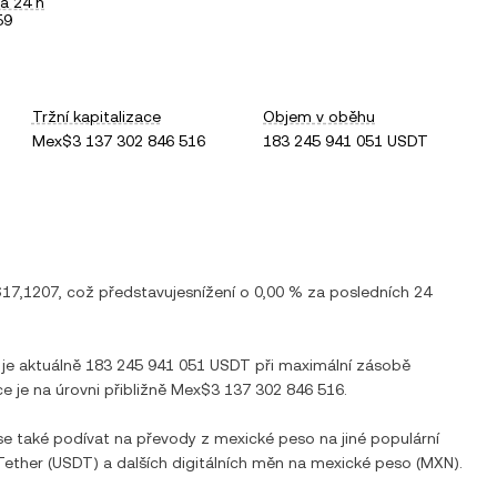
a 24 h
59
Tržní kapitalizace
Objem v oběhu
Mex$3 137 302 846 516
183 245 941 051 USDT
17,1207
, což představuje
snížení
o
0,00 %
za posledních 24
 je aktuálně
183 245 941 051 USDT
při maximální zásobě
ce je na úrovni přibližně
Mex$3 137 302 846 516
.
 se také podívat na převody z
mexické peso
na jiné populární
Tether
(
USDT
) a dalších digitálních měn na
mexické peso
(
MXN
).