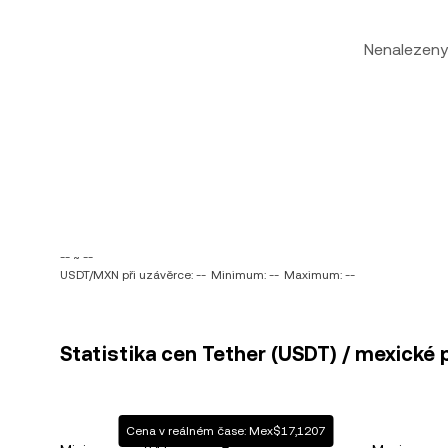
Nenalezeny
-- ~ --
USDT/MXN při uzávěrce: --
Minimum: --
Maximum: --
Statistika cen Tether (USDT) / mexické
Cena v reálném čase: Mex$17,1207