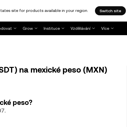
tates site for products available in your region.
Switch site
dovat
Grow
Instituce
Vzdělávání
Více
SDT) na mexické peso (MXN)
ické peso?
7.