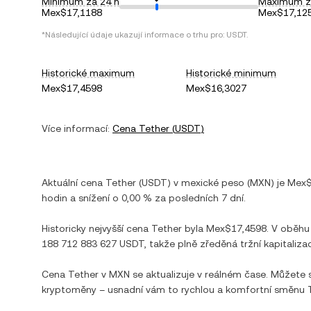
Minimum za 24 h
Maximum z
Mex$17,1188
Mex$17,12
*Následující údaje ukazují informace o trhu pro:
USDT
.
Historické maximum
Historické minimum
Mex$17,4598
Mex$16,3027
Více informací:
Cena
Tether
(
USDT
)
Aktuální cena
Tether
(
USDT
) v
mexické peso
(
MXN
) je
Mex$
hodin a
snížení
o
0,00 %
za posledních 7 dní.
Historicky nejvyšší cena
Tether
byla
Mex$17,4598
. V oběhu
188 712 883 627 USDT
, takže plně zředěná tržní kapitaliza
Cena
Tether
v
MXN
se aktualizuje v reálném čase. Můžete
kryptoměny – usnadní vám to rychlou a komfortní směnu