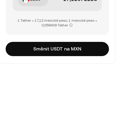
1 Tether = 17,12 mexické peso, 1 mexické peso =
0,058409 Tether
Směnit USDT na MXN