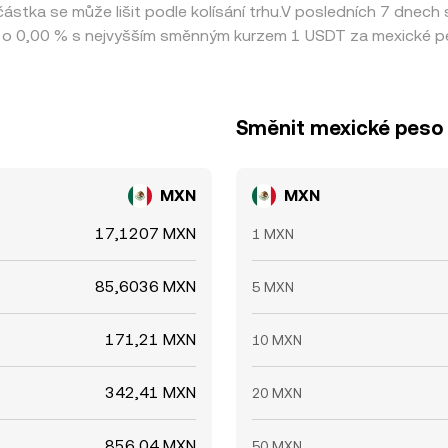
stka se může lišit podle kolísání trhu.V posledních 7 dnech
o 0,00 % s nejvyšším směnným kurzem 1 USDT za mexické pe
Směnit mexické peso 
MXN
MXN
17,1207 MXN
1 MXN
85,6036 MXN
5 MXN
171,21 MXN
10 MXN
342,41 MXN
20 MXN
856,04 MXN
50 MXN