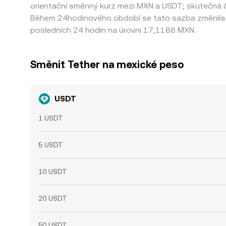
orientační směnný kurz mezi MXN a USDT; skutečná čá
Během 24hodinového období se tato sazba změnila 
posledních 24 hodin na úrovni 17,1188 MXN.
Směnit Tether na mexické peso
USDT
1 USDT
5 USDT
10 USDT
20 USDT
50 USDT