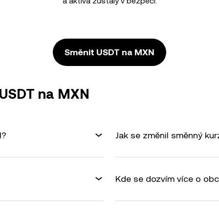
a aktiva zůstaly v bezpečí.
Směnit USDT na MXN
ě USDT na MXN
N?
Jak se změnil směnný ku
Kde se dozvím více o ob