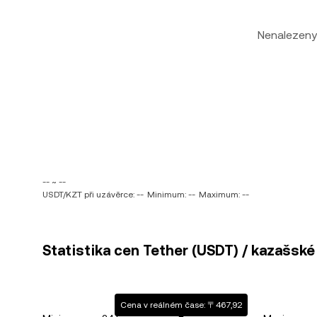
Nenalezeny
-- ~ --
USDT/KZT při uzávěrce: --
Minimum: --
Maximum: --
Statistika cen Tether (USDT) / kazašské
Cena v reálném čase: 〒467,92