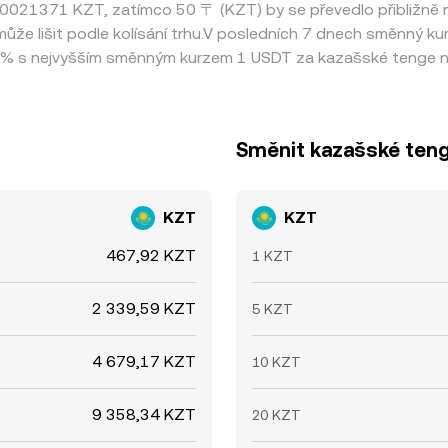
 0,0021371 KZT, zatímco 50 〒 (KZT) by se převedlo přibližně 
že lišit podle kolísání trhu.V posledních 7 dnech směnný ku
 % s nejvyšším směnným kurzem 1 USDT za kazašské tenge na
Směnit kazašské teng
KZT
KZT
467,92 KZT
1 KZT
2 339,59 KZT
5 KZT
4 679,17 KZT
10 KZT
9 358,34 KZT
20 KZT