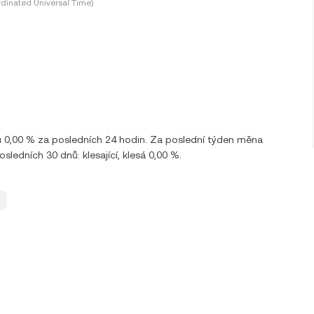
dinated Universal Time)
u 0,00 % za posledních 24 hodin. Za poslední týden měna
edních 30 dnů: klesající, klesá 0,00 %.