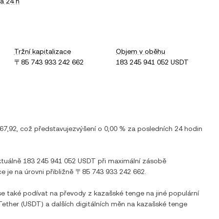
a 24 h
Tržní kapitalizace
Objem v oběhu
〒85 743 933 242 662
183 245 941 052 USDT
67,92
, což představuje
zvýšení
o
0,00 %
za posledních 24 hodin
ktuálně
183 245 941 052 USDT
při maximální zásobě
ce je na úrovni přibližně
〒85 743 933 242 662
.
se také podívat na převody z
kazašské tenge
na jiné populární
Tether
(
USDT
) a dalších digitálních měn na
kazašské tenge