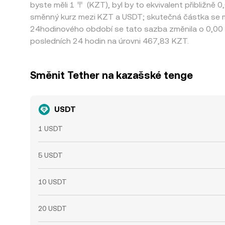
byste měli 1 〒 (KZT), byl by to ekvivalent přibližně
směnný kurz mezi KZT a USDT; skutečná částka se mů
24hodinového období se tato sazba změnila o 0,00
posledních 24 hodin na úrovni 467,83 KZT.
Směnit Tether na kazašské tenge
USDT
1 USDT
5 USDT
10 USDT
20 USDT