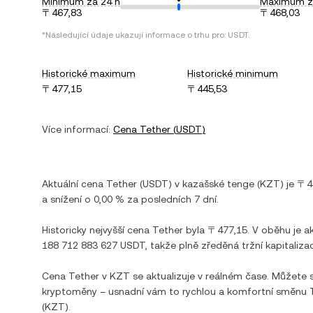
Minimum za 24 h
Maximum z
〒467,83
〒468,03
*Následující údaje ukazují informace o trhu pro:
USDT
.
Historické maximum
Historické minimum
〒477,15
〒445,53
Více informací:
Cena
Tether
(
USDT
)
Aktuální cena
Tether
(
USDT
) v
kazašské tenge
(
KZT
) je
〒4
a
snížení
o
0,00 %
za posledních 7 dní.
Historicky nejvyšší cena
Tether
byla
〒477,15
. V oběhu je a
188 712 883 627 USDT
, takže plně zředěná tržní kapitaliza
Cena
Tether
v
KZT
se aktualizuje v reálném čase. Můžete 
kryptoměny – usnadní vám to rychlou a komfortní směnu
(
KZT
).