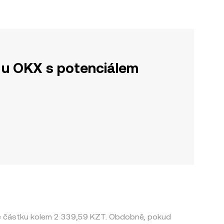
u OKX s potenciálem
je částku kolem 2 339,59 KZT. Obdobně, pokud