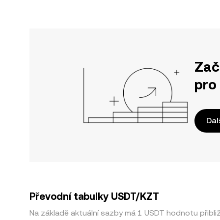
Zač
pro
Dal
Převodní tabulky USDT/KZT
Na základě aktuální sazby má 1 USDT hodnotu přibl