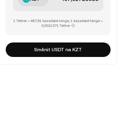
1 Tether = 467,91 kazašské tenge, 1 kazašské tenge =
0,0021371 Tether
Směnit USDT na KZT