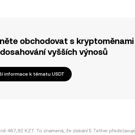
něte obchodovat s kryptoměnami 
 dosahování vyšších výnosů
ší informace k tématu USDT
ižně 467,92 KZT. To znamená, že získání 5 Tether představu