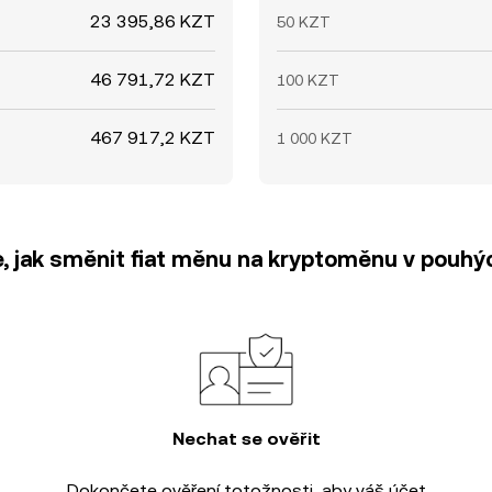
23 395,86 KZT
50 KZT
46 791,72 KZT
100 KZT
467 917,2 KZT
1 000 KZT
e, jak směnit fiat měnu na kryptoměnu v pouhýc
Nechat se ověřit
Dokončete
ověření totožnosti
, aby váš účet