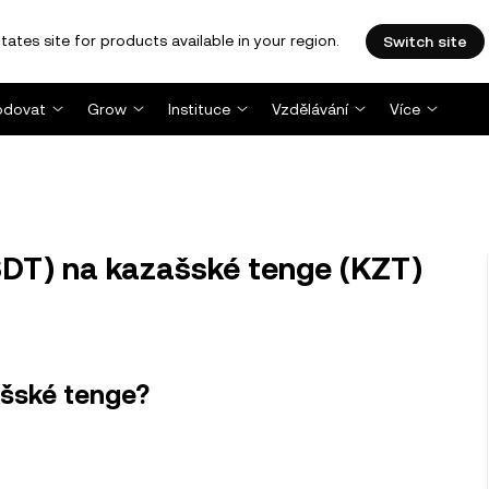
tates site for products available in your region.
Switch site
dovat
Grow
Instituce
Vzdělávání
Více
DT) na kazašské tenge (KZT)
ašské tenge?