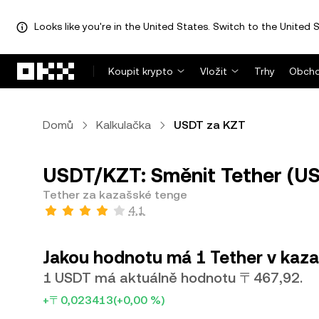
Looks like you're in the United States. Switch to the United S
Přeskočit na hlavní obsah
Koupit krypto
Vložit
Trhy
Obcho
Domů
Kalkulačka
USDT za KZT
USDT/KZT: Směnit Tether (US
Tether za kazašské tenge
4,1
Jakou hodnotu má 1 Tether v kaz
1 USDT má aktuálně hodnotu 〒467,92.
+〒0,023413
(+0,00 %)