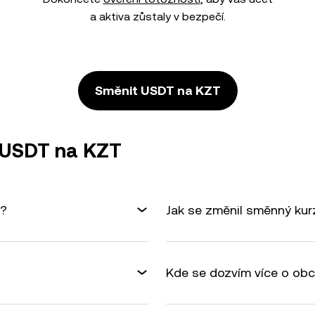
a aktiva zůstaly v bezpečí.
Směnit USDT na KZT
ě USDT na KZT
T?
Jak se změnil směnný ku
Kde se dozvím více o ob