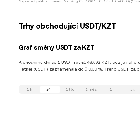
Naposledy aktualizováno:
Sat Aug 08 2026 15:03:50 (UTC+0000) (Coor
Trhy obchodující USDT/KZT
Graf směny USDT za KZT
K dnešnímu dni se 1 USDT rovná 467,92 KZT, což je nahor
Tether (USDT) zaznamenala dolů 0,00 %. Trend USDT za posl
1 h
24 h
1 týd.
1 měs.
1 r.
2 r.