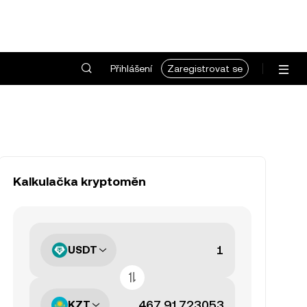
Přihlášení
Zaregistrovat se
Kalkulačka kryptoměn
USDT
KZT