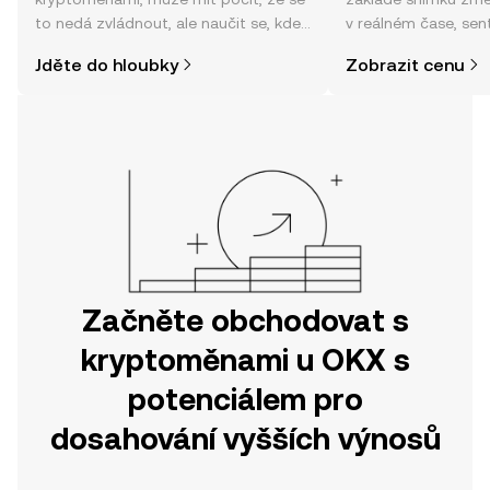
to nedá zvládnout, ale naučit se, kde
v reálném čase, sen
a jak nakoupit kryptoměny, může být
zpráv a dalších info
Jděte do hloubky
Zobrazit cenu
jednodušší, než si myslíte. Odstartujte
svou cestu v mobilní aplikaci OKX
nebo přímo zde na webu.
Začněte obchodovat s
kryptoměnami u OKX s
potenciálem pro
dosahování vyšších výnosů