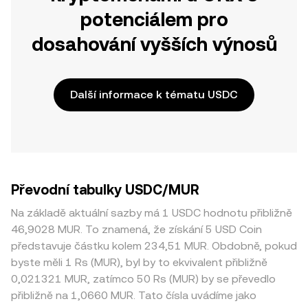
potenciálem pro
dosahování vyšších výnosů
Další informace k tématu USDC
Převodní tabulky USDC/MUR
Na základě aktuální sazby má 1 USDC hodnotu přibližně
46,9028 MUR. To znamená, že získání 5 USD Coin
představuje částku kolem 234,51 MUR. Obdobně, pokud
byste měli 1 Rs (MUR), byl by to ekvivalent přibližně
0,021321 MUR, zatímco 50 Rs (MUR) by se převedlo
přibližně na 1,0660 MUR. Tato čísla uvádíme jako