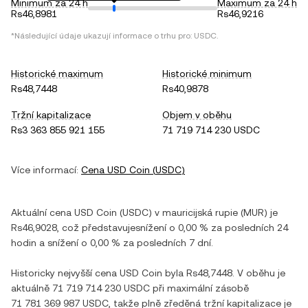
Minimum za 24 h
Maximum za 24 h
Rs46,8981
Rs46,9216
*Následující údaje ukazují informace o trhu pro:
USDC
.
Historické maximum
Historické minimum
Rs48,7448
Rs40,9878
Tržní kapitalizace
Objem v oběhu
Rs3 363 855 921 155
71 719 714 230 USDC
Více informací:
Cena
USD Coin
(
USDC
)
Aktuální cena
USD Coin
(
USDC
) v
mauricijská rupie
(
MUR
) je
Rs46,9028
, což představuje
snížení
o
0,00 %
za posledních 24
hodin a
snížení
o
0,00 %
za posledních 7 dní.
Historicky nejvyšší cena
USD Coin
byla
Rs48,7448
. V oběhu je
aktuálně
71 719 714 230 USDC
při maximální zásobě
71 781 369 987 USDC
, takže plně zředěná tržní kapitalizace je