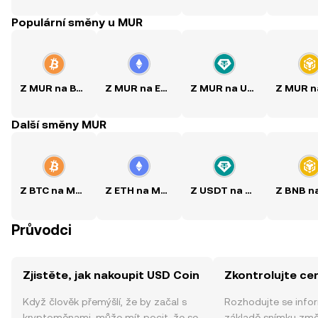
Populární směny u MUR
Z MUR na BTC
Z MUR na ETH
Z MUR na USDT
Další směny MUR
Z BTC na MUR
Z ETH na MUR
Z USDT na MUR
Průvodci
Zjistěte, jak nakoupit USD Coin
Zkontrolujte ce
Když člověk přemýšlí, že by začal s
Rozhodujte se info
kryptoměnami, může mít pocit, že se
základě snímku zm