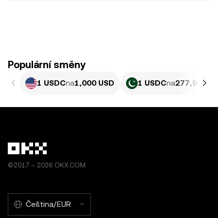
Populární směny
1 USDC
na
1,000 USD
1 USDC
na
277,93 PK
©2017 – 2026 OKX.COM
Čeština/EUR