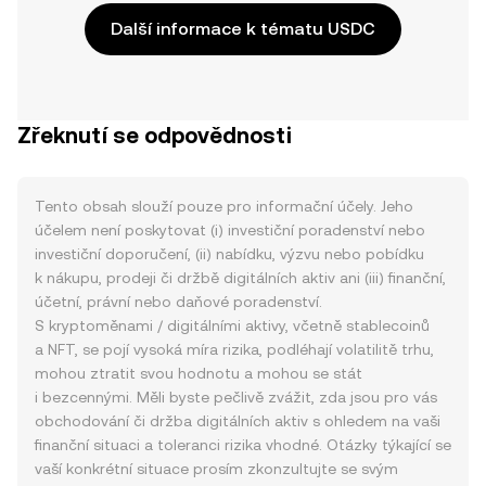
Další informace k tématu USDC
Zřeknutí se odpovědnosti
Tento obsah slouží pouze pro informační účely. Jeho
účelem není poskytovat (i) investiční poradenství nebo
investiční doporučení, (ii) nabídku, výzvu nebo pobídku
k nákupu, prodeji či držbě digitálních aktiv ani (iii) finanční,
účetní, právní nebo daňové poradenství.
S kryptoměnami / digitálními aktivy, včetně stablecoinů
a NFT, se pojí vysoká míra rizika, podléhají volatilitě trhu,
mohou ztratit svou hodnotu a mohou se stát
i bezcennými. Měli byste pečlivě zvážit, zda jsou pro vás
obchodování či držba digitálních aktiv s ohledem na vaši
finanční situaci a toleranci rizika vhodné. Otázky týkající se
vaší konkrétní situace prosím zkonzultujte se svým