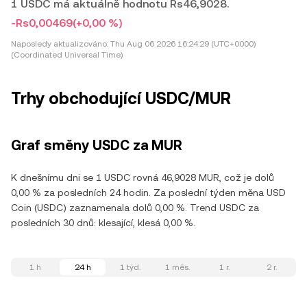
1 USDC má aktuálně hodnotu Rs46,9028.
-Rs0,00469
(+0,00 %)
Naposledy aktualizováno:
Thu Aug 06 2026 16:24:29 (UTC+0000)
(Coordinated Universal Time)
Trhy obchodující USDC/MUR
Graf směny USDC za MUR
K dnešnímu dni se 1 USDC rovná 46,9028 MUR, což je dolů
0,00 % za posledních 24 hodin. Za poslední týden měna USD
Coin (USDC) zaznamenala dolů 0,00 %. Trend USDC za
posledních 30 dnů: klesající, klesá 0,00 %.
1 h
24 h
1 týd.
1 měs.
1 r.
2 r.