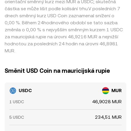
orientační směnný kurz mezi MUR a USDC; skutečná
částka se může lišit podle kolísání trhu.V posledních 7
dnech směnný kurz USD Coin zaznamenal snížení o
0,00 %. Během 24hodinového období se tato sazba
změnila o 0,00 % s nejvyšším směnným kurzem 1 USDC
za mauricijská rupie na úrovni 46,9216 MUR a nejnižší
hodnotou za posledních 24 hodin na úrovni 46,8981
MUR.
Směnit USD Coin na mauricijská rupie
USDC
MUR
46,9028 MUR
1 USDC
234,51 MUR
5 USDC