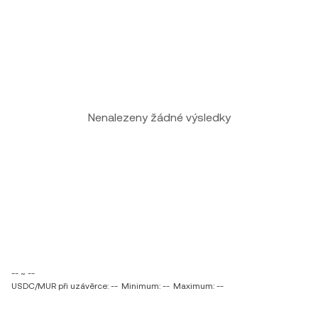
Nenalezeny žádné výsledky
-- ~ --
USDC/MUR při uzávěrce: --
Minimum: --
Maximum: --