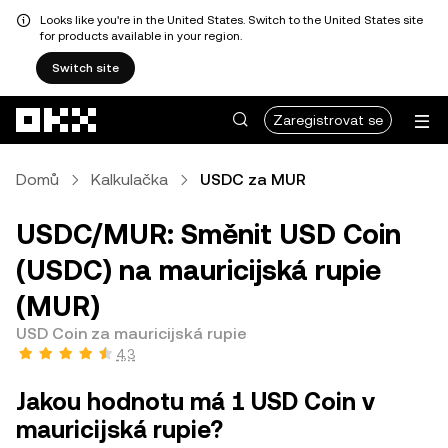
Looks like you're in the United States. Switch to the United States site
for products available in your region.
Switch site
Přeskočit na hlavní obsah
Zaregistrovat se
Domů
Kalkulačka
USDC za MUR
USDC/MUR: Směnit USD Coin
(USDC) na mauricijská rupie
(MUR)
USD Coin za mauricijská rupie
4,3
Jakou hodnotu má 1 USD Coin v
mauricijská rupie?