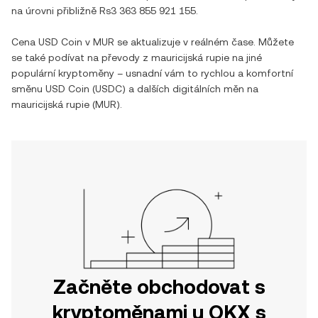
na úrovni přibližně
Rs3 363 855 921 155
.
Cena
USD Coin
v
MUR
se aktualizuje v reálném čase. Můžete
se také podívat na převody z
mauricijská rupie
na jiné
populární kryptoměny – usnadní vám to rychlou a komfortní
směnu
USD Coin
(
USDC
) a dalších digitálních měn na
mauricijská rupie
(
MUR
).
Začněte obchodovat s
kryptoměnami u OKX s