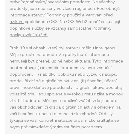
právním/daňovým/investičním poradcem. Ne všechny
produkty jsou nabízeny ve všech regionech. Podrobnější
informace stanoví
Podmínky použití
a
Varování před
rizikem
společnosti OKX. Na OKX Web3 peněženku a její
doplňkové služby se vztahují samostatné
Podmínky
poskytování služeb
.
Prohlížíte si obsah, který byl shrnut umělou inteligencí.
Mějte prosím na paměti, že poskytnuté informace
nemusejí být přesné, úplné nebo aktuální. Tyto informace
nepředstavují (i) investiční poradenství ani investiční
doporučení, (ii) nabídku, pobídku nebo výzvu k nákupu,
prodeji či držbě digitálních aktiv ani (iii) finanční, účetní,
právní nebo daňové poradenství. Digitální aktiva podléhají
volatilitě trhu, jsou spojena s vysokou míru rizika a mohou
ztratit hodnotu. Měli byste pečlivě zvážit, zda jsou pro
vás obchodování či držba digitálních aktiv s ohledem na
vaši finanční situaci a toleranci rizika vhodné. Otázky
týkající se vaší konkrétní situace prosím zkonzultujte se
svým právním/daňovým/investičním poradcem.