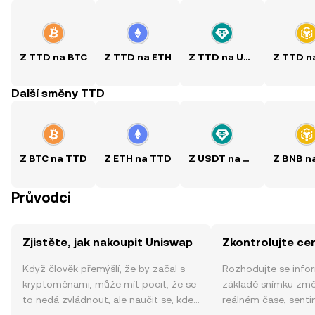
Z TTD na BTC
Z TTD na ETH
Z TTD na USDT
Další směny TTD
Z BTC na TTD
Z ETH na TTD
Z USDT na TTD
Průvodci
Zjistěte, jak nakoupit Uniswap
Zkontrolujte ce
Když člověk přemýšlí, že by začal s
Rozhodujte se info
kryptoměnami, může mít pocit, že se
základě snímku změ
to nedá zvládnout, ale naučit se, kde
reálném čase, sent