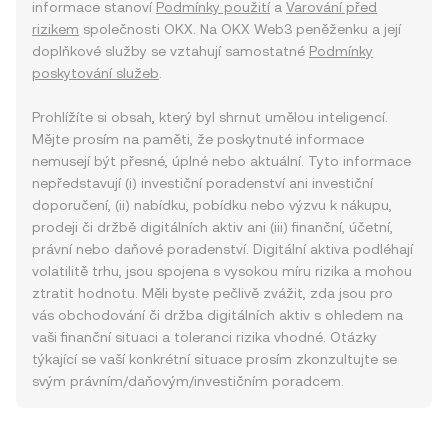
informace stanoví
Podmínky použití
a
Varování před
rizikem
společnosti OKX. Na OKX Web3 peněženku a její
doplňkové služby se vztahují samostatné
Podmínky
poskytování služeb
.
Prohlížíte si obsah, který byl shrnut umělou inteligencí.
Mějte prosím na paměti, že poskytnuté informace
nemusejí být přesné, úplné nebo aktuální. Tyto informace
nepředstavují (i) investiční poradenství ani investiční
doporučení, (ii) nabídku, pobídku nebo výzvu k nákupu,
prodeji či držbě digitálních aktiv ani (iii) finanční, účetní,
právní nebo daňové poradenství. Digitální aktiva podléhají
volatilitě trhu, jsou spojena s vysokou míru rizika a mohou
ztratit hodnotu. Měli byste pečlivě zvážit, zda jsou pro
vás obchodování či držba digitálních aktiv s ohledem na
vaši finanční situaci a toleranci rizika vhodné. Otázky
týkající se vaší konkrétní situace prosím zkonzultujte se
svým právním/daňovým/investičním poradcem.