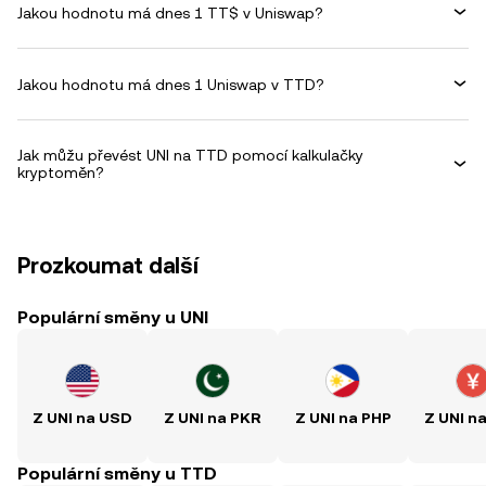
Jakou hodnotu má dnes 1 TT$ v Uniswap?
Jakou hodnotu má dnes 1 Uniswap v TTD?
Jak můžu převést UNI na TTD pomocí kalkulačky
kryptoměn?
Prozkoumat další
Populární směny u UNI
Z UNI na USD
Z UNI na PKR
Z UNI na PHP
Z UNI n
Populární směny u TTD