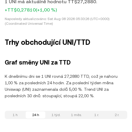
1 UNI má aktuálně hodnotu TT$27,2880.
+TT$0,27810
(+1,00 %)
Naposledy aktualizováno:
Sat Aug 08 2026 05:33:26 (UTC+0000)
(Coordinated Universal Time)
Trhy obchodující UNI/TTD
Graf směny UNI za TTD
K dnešnímu dni se 1 UNI rovná 27,2880 TTD, což je nahoru
1,00 % za posledních 24 hodin. Za poslední týden měna
Uniswap (UNI) zaznamenala dolů 5,00 %. Trend UNI za
posledních 30 dnů: stoupající, stoupá 22,00 %.
1 h
24 h
1 týd.
1 měs.
1 r.
2 r.