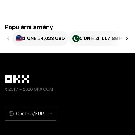
Populární směny
1 UNI
na
4,023 USD
1 UNI
na
1 117,86 PKR
©2017 – 2026 OKX.COM
Čeština/EUR