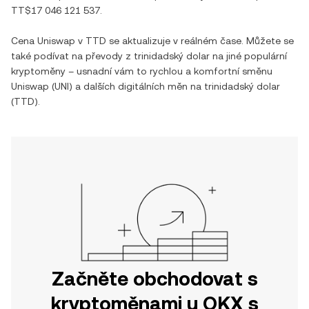
TT$17 046 121 537
.
Cena
Uniswap
v
TTD
se aktualizuje v reálném čase. Můžete se
také podívat na převody z
trinidadský dolar
na jiné populární
kryptoměny – usnadní vám to rychlou a komfortní směnu
Uniswap
(
UNI
) a dalších digitálních měn na
trinidadský dolar
(
TTD
).
Začněte obchodovat s
kryptoměnami u OKX s