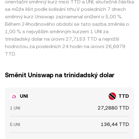
orientační směnný kurz mezi TTD a UNI; skutečná částka
se může lišit podle kolísání trhu.V posledních 7 dnech
směnný kurz Uniswap zaznamenal snížení o 5,00 %.
Během 24hodinového období se tato sazba změnila o
1,00 % s nejvyšším směnným kurzem 1 UNI za
trinidadský dolar na úrovni 27,7153 TTD a nejnižší
hodnotou za posledních 24 hodin na úrovni 26,6979
TTD.
Směnit Uniswap na trinidadský dolar
UNI
TTD
27,2880 TTD
1 UNI
136,44 TTD
5 UNI