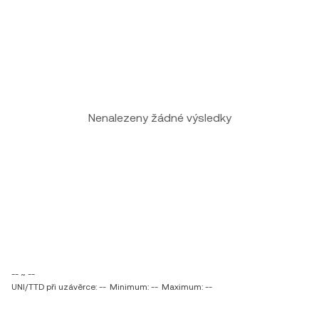
Nenalezeny žádné výsledky
-- ~ --
UNI/TTD při uzávěrce: --
Minimum: --
Maximum: --