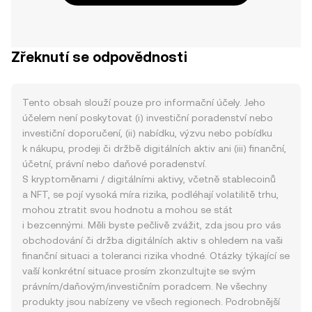
Zřeknutí se odpovědnosti
Tento obsah slouží pouze pro informační účely. Jeho
účelem není poskytovat (i) investiční poradenství nebo
investiční doporučení, (ii) nabídku, výzvu nebo pobídku
k nákupu, prodeji či držbě digitálních aktiv ani (iii) finanční,
účetní, právní nebo daňové poradenství.
S kryptoměnami / digitálními aktivy, včetně stablecoinů
a NFT, se pojí vysoká míra rizika, podléhají volatilitě trhu,
mohou ztratit svou hodnotu a mohou se stát
i bezcennými. Měli byste pečlivě zvážit, zda jsou pro vás
obchodování či držba digitálních aktiv s ohledem na vaši
finanční situaci a toleranci rizika vhodné. Otázky týkající se
vaší konkrétní situace prosím zkonzultujte se svým
právním/daňovým/investičním poradcem. Ne všechny
produkty jsou nabízeny ve všech regionech. Podrobnější