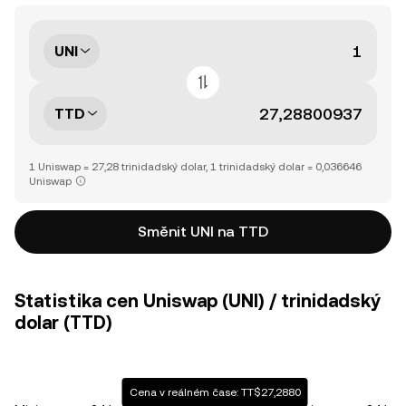
UNI
TTD
1 Uniswap = 27,28 trinidadský dolar, 1 trinidadský dolar = 0,036646
Uniswap
Směnit UNI na TTD
Statistika cen Uniswap (UNI) / trinidadský
dolar (TTD)
Cena v reálném čase: TT$27,2880