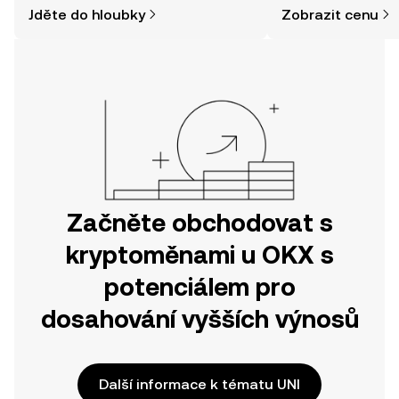
a jak nakoupit kryptoměny, může být
zpráv a dalších info
Jděte do hloubky
Zobrazit cenu
jednodušší, než si myslíte. Odstartujte
svou cestu v mobilní aplikaci OKX
nebo přímo zde na webu.
Začněte obchodovat s
kryptoměnami u OKX s
potenciálem pro
dosahování vyšších výnosů
Další informace k tématu UNI