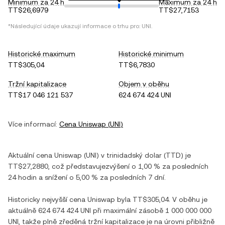
Minimum za 24 h
Maximum za 24 h
TT$26,6979
TT$27,7153
*Následující údaje ukazují informace o trhu pro:
UNI
.
Historické maximum
Historické minimum
TT$305,04
TT$6,7830
Tržní kapitalizace
Objem v oběhu
TT$17 046 121 537
624 674 424 UNI
Více informací:
Cena
Uniswap
(
UNI
)
Aktuální cena
Uniswap
(
UNI
) v
trinidadský dolar
(
TTD
) je
TT$27,2880
, což představuje
zvýšení
o
1,00 %
za posledních
24 hodin a
snížení
o
5,00 %
za posledních 7 dní.
Historicky nejvyšší cena
Uniswap
byla
TT$305,04
. V oběhu je
aktuálně
624 674 424 UNI
při maximální zásobě
1 000 000 000
UNI
, takže plně zředěná tržní kapitalizace je na úrovni přibližně