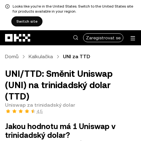
Looks like you're in the United States. Switch to the United States site
for products available in your region.
Switch site
Přeskočit na hlavní obsah
Zaregistrovat se
Domů
Kalkulačka
UNI za TTD
UNI/TTD: Směnit Uniswap
(UNI) na trinidadský dolar
(TTD)
Uniswap za trinidadský dolar
4,5
Jakou hodnotu má 1 Uniswap v
trinidadský dolar?