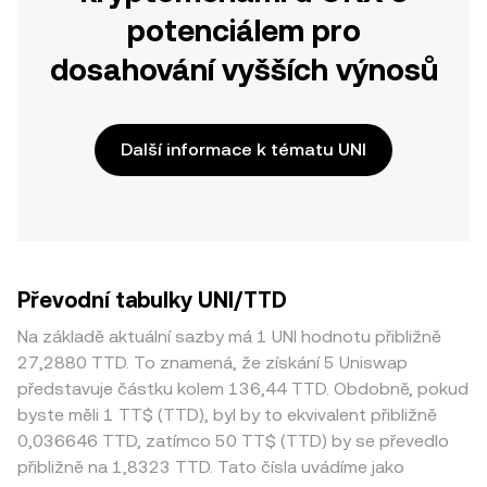
potenciálem pro
dosahování vyšších výnosů
Další informace k tématu UNI
Převodní tabulky UNI/TTD
Na základě aktuální sazby má 1 UNI hodnotu přibližně
27,2880 TTD. To znamená, že získání 5 Uniswap
představuje částku kolem 136,44 TTD. Obdobně, pokud
byste měli 1 TT$ (TTD), byl by to ekvivalent přibližně
0,036646 TTD, zatímco 50 TT$ (TTD) by se převedlo
přibližně na 1,8323 TTD. Tato čísla uvádíme jako