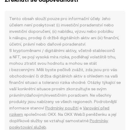
Tento obsah slouží pouze pro informační účely. Jeho
účelem není poskytovat (i) investiční poradenství nebo
investiční doporučení, (ii) nabídku, výzvu nebo pobídku
k nákupu, prodeji či držbě digitálních aktiv ani (iii) finanční,
účetní, právní nebo daňové poradenství.
S kryptoměnami / digitálními aktivy, včetně stablecoinů
a NFT, se pojí vysoká míra rizika, podléhají volatilitě trhu,
mohou ztratit svou hodnotu a mohou se stát
i bezcennými. Měli byste pečlivě zvážit, zda jsou pro vás
obchodování či držba digitálních aktiv s ohledem na vaši
finanční situaci a toleranci rizika vhodné. Otázky týkající se
vaší konkrétní situace prosím zkonzultujte se svým
právním/daňovým/investičním poradcem. Ne všechny
produkty jsou nabízeny ve všech regionech. Podrobnější
informace stanoví
Podmínky použití
a
Varování před
rizikem
společnosti OKX. Na OKX Web3 peněženku a její
doplňkové služby se vztahují samostatné
Podmínky
poskytování služeb
.