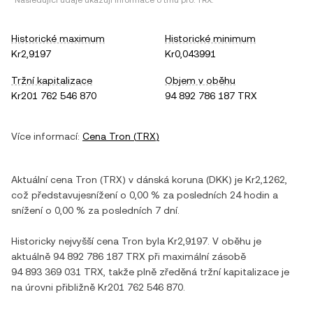
*Následující údaje ukazují informace o trhu pro:
TRX
.
Historické maximum
Historické minimum
Kr2,9197
Kr0,043991
Tržní kapitalizace
Objem v oběhu
Kr201 762 546 870
94 892 786 187 TRX
Více informací:
Cena
Tron
(
TRX
)
Aktuální cena
Tron
(
TRX
) v
dánská koruna
(
DKK
) je
Kr2,1262
,
což představuje
snížení
o
0,00 %
za posledních 24 hodin a
snížení
o
0,00 %
za posledních 7 dní.
Historicky nejvyšší cena
Tron
byla
Kr2,9197
. V oběhu je
aktuálně
94 892 786 187 TRX
při maximální zásobě
94 893 369 031 TRX
, takže plně zředěná tržní kapitalizace je
na úrovni přibližně
Kr201 762 546 870
.