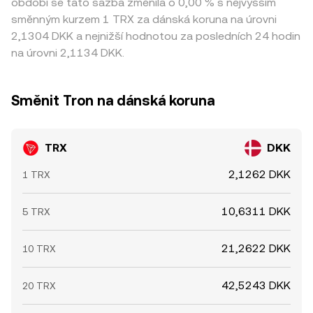
období se tato sazba změnila o 0,00 % s nejvyšším
směnným kurzem 1 TRX za dánská koruna na úrovni
2,1304 DKK a nejnižší hodnotou za posledních 24 hodin
na úrovni 2,1134 DKK.
Směnit Tron na dánská koruna
TRX
DKK
2,1262 DKK
1 TRX
10,6311 DKK
5 TRX
21,2622 DKK
10 TRX
42,5243 DKK
20 TRX