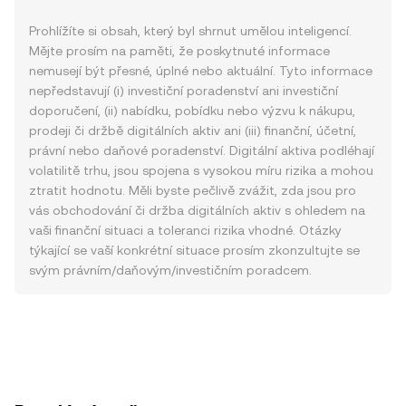
Prohlížíte si obsah, který byl shrnut umělou inteligencí.
Mějte prosím na paměti, že poskytnuté informace
nemusejí být přesné, úplné nebo aktuální. Tyto informace
nepředstavují (i) investiční poradenství ani investiční
doporučení, (ii) nabídku, pobídku nebo výzvu k nákupu,
prodeji či držbě digitálních aktiv ani (iii) finanční, účetní,
právní nebo daňové poradenství. Digitální aktiva podléhají
volatilitě trhu, jsou spojena s vysokou míru rizika a mohou
ztratit hodnotu. Měli byste pečlivě zvážit, zda jsou pro
vás obchodování či držba digitálních aktiv s ohledem na
vaši finanční situaci a toleranci rizika vhodné. Otázky
týkající se vaší konkrétní situace prosím zkonzultujte se
svým právním/daňovým/investičním poradcem.