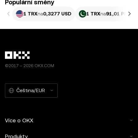
Populární směny
1 TRX
na
0,3277 USD
1 TRX
na
91,01 PKR
©2017 – 2026 OKX.COM
Čeština/EUR
Více o OKX
Produkty