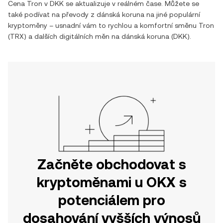
Cena
Tron
v
DKK
se aktualizuje v reálném čase. Můžete se
také podívat na převody z
dánská koruna
na jiné populární
kryptoměny – usnadní vám to rychlou a komfortní směnu
Tron
(
TRX
) a dalších digitálních měn na
dánská koruna
(
DKK
).
Začněte obchodovat s
kryptoměnami u OKX s
potenciálem pro
dosahování vyšších výnosů