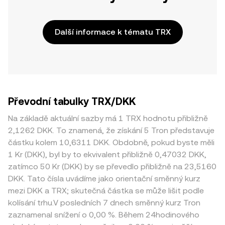
Další informace k tématu TRX
Převodní tabulky TRX/DKK
Na základě aktuální sazby má 1 TRX hodnotu přibližně
2,1262 DKK. To znamená, že získání 5 Tron představuje
částku kolem 10,6311 DKK. Obdobně, pokud byste měli
1 Kr (DKK), byl by to ekvivalent přibližně 0,47032 DKK,
zatímco 50 Kr (DKK) by se převedlo přibližně na 23,5160
DKK. Tato čísla uvádíme jako orientační směnný kurz
mezi DKK a TRX; skutečná částka se může lišit podle
kolísání trhu.V posledních 7 dnech směnný kurz Tron
zaznamenal snížení o 0,00 %. Během 24hodinového