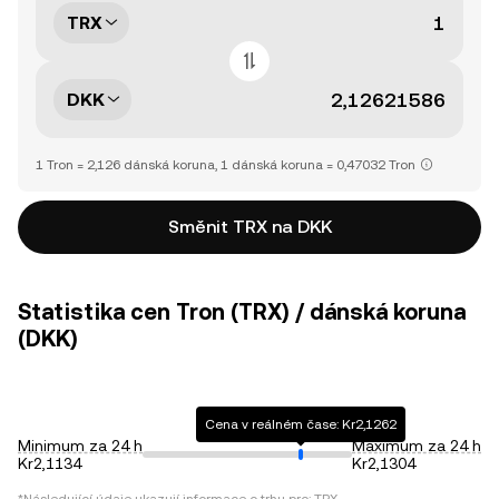
TRX
DKK
1 Tron = 2,126 dánská koruna, 1 dánská koruna = 0,47032 Tron
Směnit TRX na DKK
Statistika cen Tron (TRX) / dánská koruna
(DKK)
Cena v reálném čase: Kr2,1262
Minimum za 24 h
Maximum za 24 h
Kr2,1134
Kr2,1304