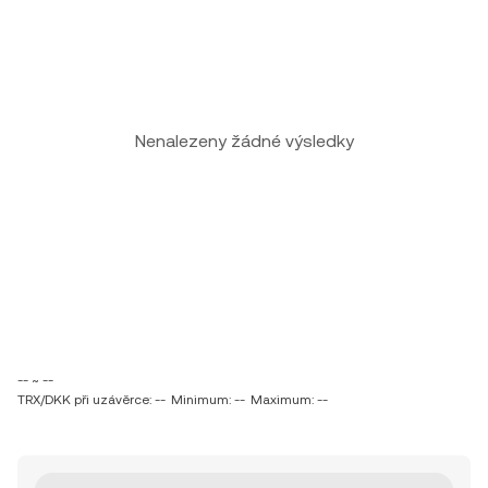
Nenalezeny žádné výsledky
-- ~ --
TRX/DKK při uzávěrce: --
Minimum: --
Maximum: --