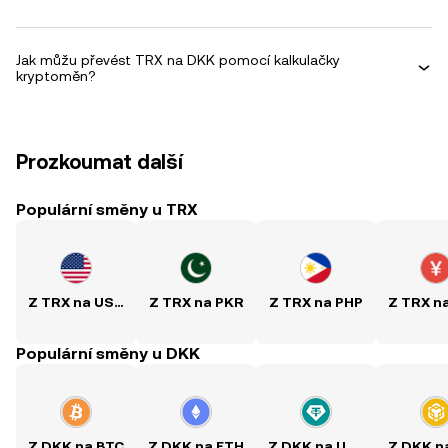
Jak můžu převést TRX na DKK pomocí kalkulačky
kryptoměn?
Prozkoumat další
Populární směny u TRX
Z TRX na USD
Z TRX na PKR
Z TRX na PHP
Z TRX n
Populární směny u DKK
Z DKK na BTC
Z DKK na ETH
Z DKK na USDT