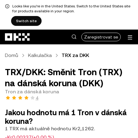
Looks like you're in the United States. Switch to the United States site
for products available in your region.
Switch site
Přeskočit na hlavní obsah
Zaregistrovat se
Domů
Kalkulačka
TRX za DKK
TRX/DKK: Směnit Tron (TRX)
na dánská koruna (DKK)
Tron za dánská koruna
4
Jakou hodnotu má 1 Tron v dánská
koruna?
1 TRX má aktuálně hodnotu Kr2,1262.
-Kr0,00337
(+0,00 %)