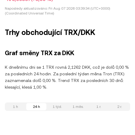
Naposledy aktualizováno:
Fri Aug 07 2026 03:39:34 (UTC+0000)
(Coordinated Universal Time)
Trhy obchodující TRX/DKK
Graf směny TRX za DKK
K dnešnímu dni se 1 TRX rovná 2,1262 DKK, což je dolů 0,00 %
za posledních 24 hodin. Za poslední týden měna Tron (TRX)
zaznamenala dolů 0,00 %. Trend TRX za posledních 30 dnů:
klesající, klesá 1,00 %.
1 h
24 h
1 týd.
1 měs.
1 r.
2 r.