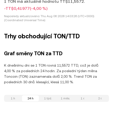
1 TON má aktuálně hodnotu TT$11,5572.
-TT$0,41977
(-4,00 %)
Naposledy aktualizováno:
Thu Aug 06 2026 14:03:26 (UTC+0000)
(Coordinated Universal Time)
Trhy obchodující TON/TTD
Graf směny TON za TTD
K dnešnímu dni se 1 TON rovná 11,5572 TTD, což je dolů
4,00 % za posledních 24 hodin. Za poslední týden měna
Toncoin (TON) zaznamenala dolů 2,00 %. Trend TON za
posledních 30 dnů: klesající, klesá 11,00 %.
1 h
24 h
1 týd.
1 měs.
1 r.
2 r.