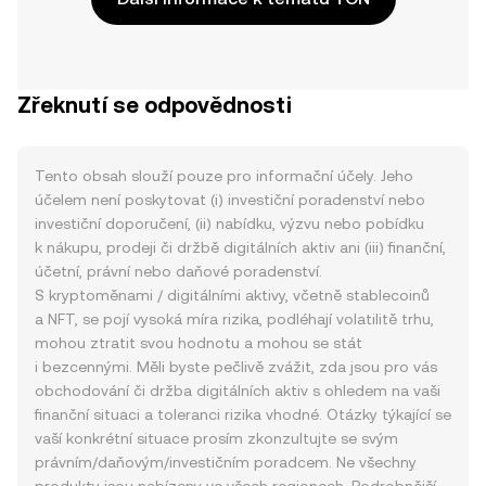
Zřeknutí se odpovědnosti
Tento obsah slouží pouze pro informační účely. Jeho
účelem není poskytovat (i) investiční poradenství nebo
investiční doporučení, (ii) nabídku, výzvu nebo pobídku
k nákupu, prodeji či držbě digitálních aktiv ani (iii) finanční,
účetní, právní nebo daňové poradenství.
S kryptoměnami / digitálními aktivy, včetně stablecoinů
a NFT, se pojí vysoká míra rizika, podléhají volatilitě trhu,
mohou ztratit svou hodnotu a mohou se stát
i bezcennými. Měli byste pečlivě zvážit, zda jsou pro vás
obchodování či držba digitálních aktiv s ohledem na vaši
finanční situaci a toleranci rizika vhodné. Otázky týkající se
vaší konkrétní situace prosím zkonzultujte se svým
právním/daňovým/investičním poradcem. Ne všechny