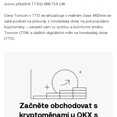
úrovni přibližně
TT$31 668 719 146
.
Cena
Toncoin
v
TTD
se aktualizuje v reálném čase. Můžete se
také podívat na převody z
trinidadský dolar
na jiné populární
kryptoměny – usnadní vám to rychlou a komfortní směnu
Toncoin
(
TON
) a dalších digitálních měn na
trinidadský dolar
(
TTD
).
Začněte obchodovat s
kryptoměnami u OKX s