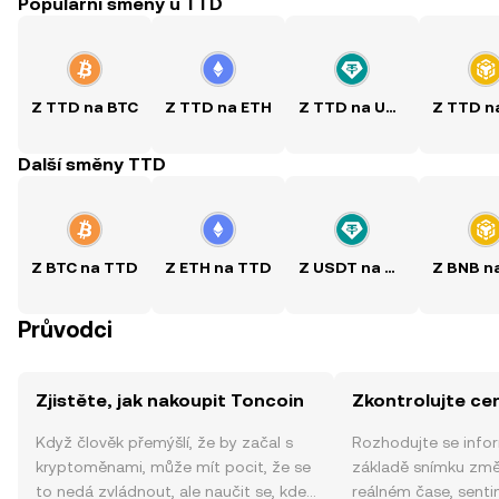
Populární směny u TTD
Z TTD na BTC
Z TTD na ETH
Z TTD na USDT
Další směny TTD
Z BTC na TTD
Z ETH na TTD
Z USDT na TTD
Průvodci
Zjistěte, jak nakoupit Toncoin
Zkontrolujte ce
Když člověk přemýšlí, že by začal s
Rozhodujte se info
kryptoměnami, může mít pocit, že se
základě snímku změ
to nedá zvládnout, ale naučit se, kde
reálném čase, sent