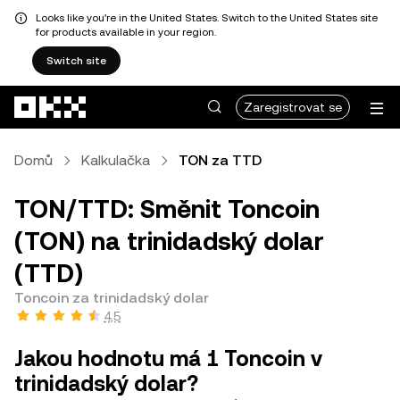
Looks like you're in the United States. Switch to the United States site
for products available in your region.
Switch site
Přeskočit na hlavní obsah
Zaregistrovat se
Domů
Kalkulačka
TON za TTD
TON/TTD: Směnit Toncoin
(TON) na trinidadský dolar
(TTD)
Toncoin za trinidadský dolar
4,5
Jakou hodnotu má 1 Toncoin v
trinidadský dolar?