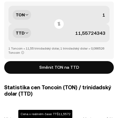
TON
TTD
1 Toncoin = 11,55 trinidadský dolar, 1 trinidadský dolar = 0,086526
Toncoin
Směnit TON na TTD
Statistika cen Toncoin (TON) / trinidadský
dolar (TTD)
Cena v reálném čase: TT$11,5572