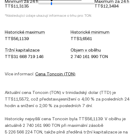
Minimum za 24 h
Maximum za 24 h
TT$11,3135
TT$12,3494
*Následující údaje ukazují informace o trhu pro:
TON
.
Historické maximum
Historické minimum
TT$56,1139
TT$3,6561
Tržní kapitalizace
Objem v oběhu
TT$31 668 719 146
2 740 161 990 TON
Více informací:
Cena
Toncoin
(
TON
)
Aktuální cena
Toncoin
(
TON
) v
trinidadský dolar
(
TTD
) je
TT$11,5572
, což představuje
snížení
o
4,00 %
za posledních 24
hodin a
snížení
o
2,00 %
za posledních 7 dní.
Historicky nejvyšší cena
Toncoin
byla
TT$56,1139
. V oběhu je
aktuálně
2 740 161 990 TON
při maximální zásobě
5 226 566 224 TON
, takže plně zředěná tržní kapitalizace je na