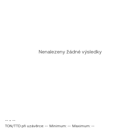
Nenalezeny žádné výsledky
-- ~ --
TON/TTD při uzávěrce: --
Minimum: --
Maximum: --