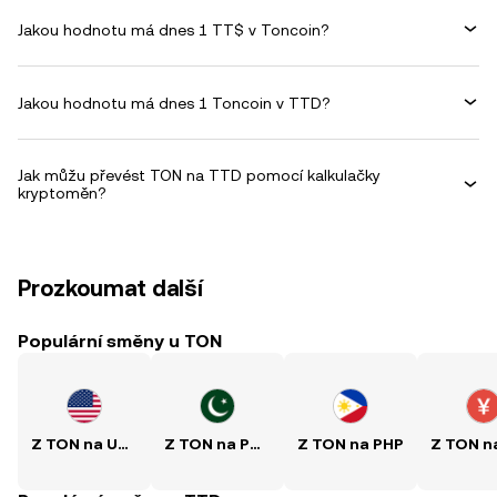
Jakou hodnotu má dnes 1 TT$ v Toncoin?
Jakou hodnotu má dnes 1 Toncoin v TTD?
Jak můžu převést TON na TTD pomocí kalkulačky
kryptoměn?
Prozkoumat další
Populární směny u TON
Z TON na USD
Z TON na PKR
Z TON na PHP