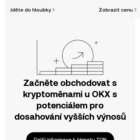
a jak nakoupit kryptoměny, může být
zpráv a dalších info
Jděte do hloubky
Zobrazit cenu
jednodušší, než si myslíte. Odstartujte
svou cestu v mobilní aplikaci OKX
nebo přímo zde na webu.
Začněte obchodovat s
kryptoměnami u OKX s
potenciálem pro
dosahování vyšších výnosů
Další informace k tématu TON