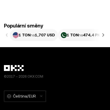
Populární směny
1 TON
na
1,707 USD
1 TON
na
474,4 PKR
©2017 – 2026 OKX.COM
Čeština/EUR