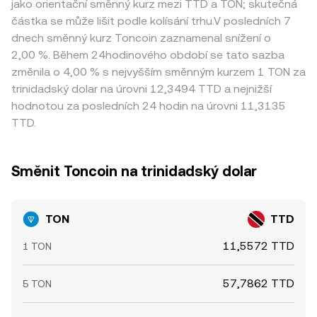
jako orientační směnný kurz mezi TTD a TON; skutečná
částka se může lišit podle kolísání trhu.V posledních 7
dnech směnný kurz Toncoin zaznamenal snížení o
2,00 %. Během 24hodinového období se tato sazba
změnila o 4,00 % s nejvyšším směnným kurzem 1 TON za
trinidadský dolar na úrovni 12,3494 TTD a nejnižší
hodnotou za posledních 24 hodin na úrovni 11,3135
TTD.
Směnit Toncoin na trinidadský dolar
TON
TTD
11,5572 TTD
1 TON
57,7862 TTD
5 TON