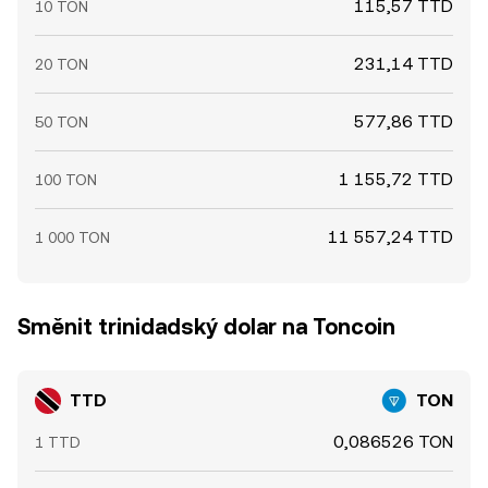
115,57 TTD
10 TON
231,14 TTD
20 TON
577,86 TTD
50 TON
1 155,72 TTD
100 TON
11 557,24 TTD
1 000 TON
Směnit trinidadský dolar na Toncoin
TTD
TON
0,086526 TON
1 TTD