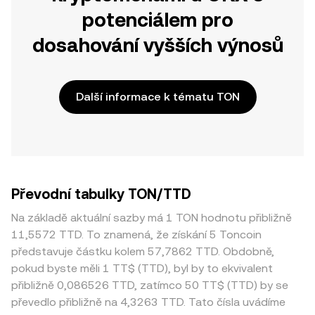
potenciálem pro
dosahování vyšších výnosů
Další informace k tématu TON
Převodní tabulky TON/TTD
Na základě aktuální sazby má 1 TON hodnotu přibližně
11,5572 TTD. To znamená, že získání 5 Toncoin
představuje částku kolem 57,7862 TTD. Obdobně,
pokud byste měli 1 TT$ (TTD), byl by to ekvivalent
přibližně 0,086526 TTD, zatímco 50 TT$ (TTD) by se
převedlo přibližně na 4,3263 TTD. Tato čísla uvádíme