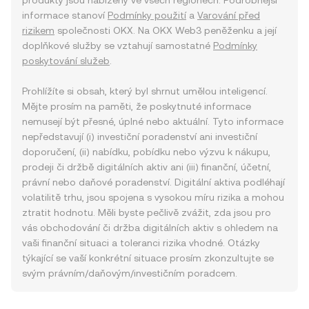
produkty jsou nabízeny ve všech regionech. Podrobnější
informace stanoví
Podmínky použití
a
Varování před
rizikem
společnosti OKX. Na OKX Web3 peněženku a její
doplňkové služby se vztahují samostatné
Podmínky
poskytování služeb
.
Prohlížíte si obsah, který byl shrnut umělou inteligencí.
Mějte prosím na paměti, že poskytnuté informace
nemusejí být přesné, úplné nebo aktuální. Tyto informace
nepředstavují (i) investiční poradenství ani investiční
doporučení, (ii) nabídku, pobídku nebo výzvu k nákupu,
prodeji či držbě digitálních aktiv ani (iii) finanční, účetní,
právní nebo daňové poradenství. Digitální aktiva podléhají
volatilitě trhu, jsou spojena s vysokou míru rizika a mohou
ztratit hodnotu. Měli byste pečlivě zvážit, zda jsou pro
vás obchodování či držba digitálních aktiv s ohledem na
vaši finanční situaci a toleranci rizika vhodné. Otázky
týkající se vaší konkrétní situace prosím zkonzultujte se
svým právním/daňovým/investičním poradcem.