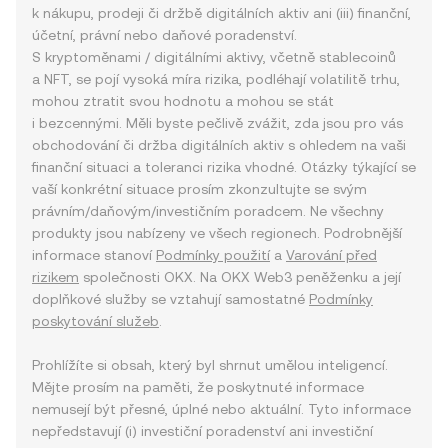
k nákupu, prodeji či držbě digitálních aktiv ani (iii) finanční,
účetní, právní nebo daňové poradenství.
S kryptoměnami / digitálními aktivy, včetně stablecoinů
a NFT, se pojí vysoká míra rizika, podléhají volatilitě trhu,
mohou ztratit svou hodnotu a mohou se stát
i bezcennými. Měli byste pečlivě zvážit, zda jsou pro vás
obchodování či držba digitálních aktiv s ohledem na vaši
finanční situaci a toleranci rizika vhodné. Otázky týkající se
vaší konkrétní situace prosím zkonzultujte se svým
právním/daňovým/investičním poradcem. Ne všechny
produkty jsou nabízeny ve všech regionech. Podrobnější
informace stanoví
Podmínky použití
a
Varování před
rizikem
společnosti OKX. Na OKX Web3 peněženku a její
doplňkové služby se vztahují samostatné
Podmínky
poskytování služeb
.
Prohlížíte si obsah, který byl shrnut umělou inteligencí.
Mějte prosím na paměti, že poskytnuté informace
nemusejí být přesné, úplné nebo aktuální. Tyto informace
nepředstavují (i) investiční poradenství ani investiční