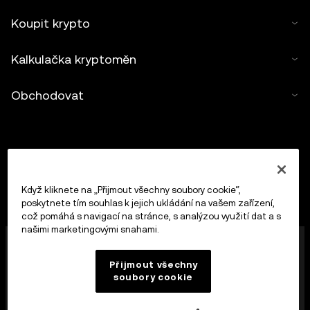
Koupit krypto
Kalkulačka kryptoměn
Obchodovat
Když kliknete na „Přijmout všechny soubory cookie“,
poskytnete tím souhlas k jejich ukládání na vašem zařízení,
což pomáhá s navigací na stránce, s analýzou využití dat a s
našimi marketingovými snahami.
Společnost OKX Europe Limited působící pod
obchodním názvem OKX představuje nyní platformu
Přijmout všechny
pro obchodování s kryptoaktivy, která je autorizována
soubory cookie
jako poskytovatel služeb pro kryptoměnová aktiva
maltským úřadem MFSA podle článku 28 zákona
Markets in Crypto-Assets Act (kapitola 647 v