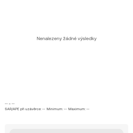
Nenalezeny žádné výsledky
-- ~ --
SAR/APE při uzávěrce: --
Minimum: --
Maximum: --