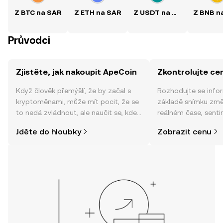
Z BTC na SAR
Z ETH na SAR
Z USDT na SAR
Průvodci
Zjistěte, jak nakoupit ApeCoin
Zkontrolujte ce
Když člověk přemýšlí, že by začal s
Rozhodujte se info
kryptoměnami, může mít pocit, že se
základě snímku změ
to nedá zvládnout, ale naučit se, kde
reálném čase, sent
a jak nakoupit kryptoměny, může být
zpráv a dalších info
Jděte do hloubky
Zobrazit cenu
jednodušší, než si myslíte. Odstartujte
svou cestu v mobilní aplikaci OKX
nebo přímo zde na webu.