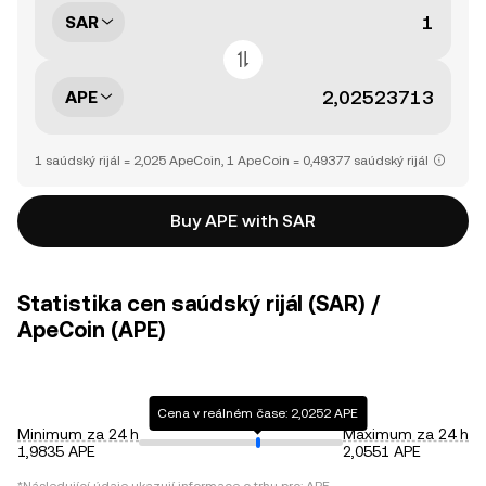
SAR
APE
1 saúdský rijál = 2,025 ApeCoin, 1 ApeCoin = 0,49377 saúdský rijál
Buy APE with SAR
Statistika cen saúdský rijál (SAR) /
ApeCoin (APE)
Cena v reálném čase: 2,0252 APE
Minimum za 24 h
Maximum za 24 h
1,9835 APE
2,0551 APE