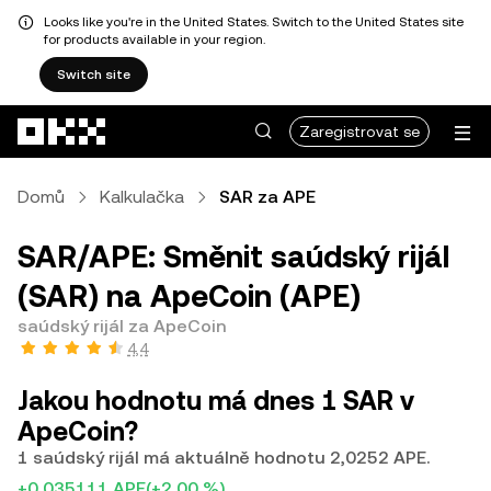
Looks like you're in the United States. Switch to the United States site
for products available in your region.
Switch site
Přeskočit na hlavní obsah
Zaregistrovat se
Domů
Kalkulačka
SAR za APE
SAR/APE: Směnit saúdský rijál
(SAR) na ApeCoin (APE)
saúdský rijál za ApeCoin
4,4
Jakou hodnotu má dnes 1 SAR v
ApeCoin?
1 saúdský rijál má aktuálně hodnotu 2,0252 APE.
+0,035111 APE
(+2,00 %)