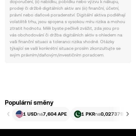
doporučení, (ii) nabídku, pobídku nebo výzvu k nákupu,
prodeji či držbě digitálních aktiv ani (iii) finanční, účetní,
právní nebo daňové poradenství. Digitální aktiva podléhají
volatilitě trhu, jsou spojena s vysokou míru rizika a mohou
ztratit hodnotu. Měli byste pečlivě zvážit, zda jsou pro
vás obchodování či držba digitálních aktiv s ohledem na
vaši finanční situaci a toleranci rizika vhodné. Otázky
týkající se vaší konkrétní situace prosím zkonzultujte se
svým právním/daňovým/investičním poradcem.
Populární směny
1 USD
na
7,604 APE
1 PKR
na
0,027379 APE