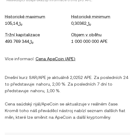
*Následující údaje ukazují informace o trhu pro:
APE
.
Historické maximum
Historické minimum
﷼0,30362
﷼105,14
Tržní kapitalizace
Objem v oběhu
﷼493 769 344
1 000 000 000 APE
Více informací:
Cena
ApeCoin
(
APE
)
Dnešní kurz
SAR
/
APE
je aktuálně
2,0252
APE
. Za posledních 24
to představuje:
nahoru
,
2,00 %
. Za posledních 7 dní to
představuje:
nahoru
,
1,00 %
.
Cena
saúdský rijál
/
ApeCoin
se aktualizuje v reálném čase.
Kromě toho náš převáděcí nástroj nabízí seznam dalších fiat
měn, které lze směnit na
ApeCoin
a další kryptoměny.