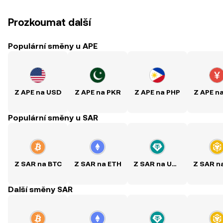
Prozkoumat další
Populární směny u APE
Z APE na USD
Z APE na PKR
Z APE na PHP
Z APE n
Populární směny u SAR
Z SAR na BTC
Z SAR na ETH
Z SAR na USDT
Další směny SAR