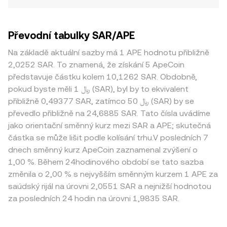
Převodní tabulky SAR/APE
Na základě aktuální sazby má 1 APE hodnotu přibližně
2,0252 SAR. To znamená, že získání 5 ApeCoin
představuje částku kolem 10,1262 SAR. Obdobně,
pokud byste měli 1 ﷼ (SAR), byl by to ekvivalent
přibližně 0,49377 SAR, zatímco 50 ﷼ (SAR) by se
převedlo přibližně na 24,6885 SAR. Tato čísla uvádíme
jako orientační směnný kurz mezi SAR a APE; skutečná
částka se může lišit podle kolísání trhu.V posledních 7
dnech směnný kurz ApeCoin zaznamenal zvýšení o
1,00 %. Během 24hodinového období se tato sazba
změnila o 2,00 % s nejvyšším směnným kurzem 1 APE za
saúdský rijál na úrovni 2,0551 SAR a nejnižší hodnotou
za posledních 24 hodin na úrovni 1,9835 SAR.