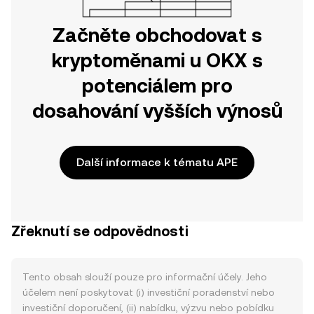
Začněte obchodovat s
kryptoměnami u OKX s
potenciálem pro
dosahování vyšších výnosů
Další informace k tématu APE
Zřeknutí se odpovědnosti
Tento obsah slouží pouze pro informační účely. Jeho
účelem není poskytovat (i) investiční poradenství nebo
investiční doporučení, (ii) nabídku, výzvu nebo pobídku