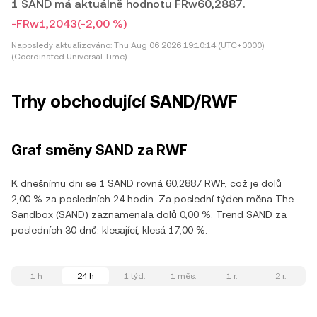
1 SAND má aktuálně hodnotu FRw60,2887.
-FRw1,2043
(-2,00 %)
Naposledy aktualizováno:
Thu Aug 06 2026 19:10:14 (UTC+0000)
(Coordinated Universal Time)
Trhy obchodující SAND/RWF
Graf směny SAND za RWF
K dnešnímu dni se 1 SAND rovná 60,2887 RWF, což je dolů
2,00 % za posledních 24 hodin. Za poslední týden měna The
Sandbox (SAND) zaznamenala dolů 0,00 %. Trend SAND za
posledních 30 dnů: klesající, klesá 17,00 %.
1 h
24 h
1 týd.
1 měs.
1 r.
2 r.