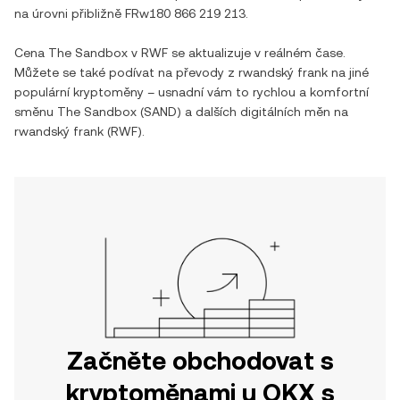
na úrovni přibližně
FRw180 866 219 213
.
Cena
The Sandbox
v
RWF
se aktualizuje v reálném čase.
Můžete se také podívat na převody z
rwandský frank
na jiné
populární kryptoměny – usnadní vám to rychlou a komfortní
směnu
The Sandbox
(
SAND
) a dalších digitálních měn na
rwandský frank
(
RWF
).
Začněte obchodovat s
kryptoměnami u OKX s