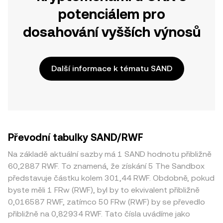
potenciálem pro
dosahování vyšších výnosů
Další informace k tématu SAND
Převodní tabulky SAND/RWF
Na základě aktuální sazby má 1 SAND hodnotu přibližně
60,2887 RWF. To znamená, že získání 5 The Sandbox
představuje částku kolem 301,44 RWF. Obdobně, pokud
byste měli 1 FRw (RWF), byl by to ekvivalent přibližně
0,016587 RWF, zatímco 50 FRw (RWF) by se převedlo
přibližně na 0,82934 RWF. Tato čísla uvádíme jako