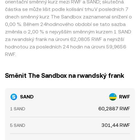
orientační směnný kurz mezi RWF a SAND; skutečná
částka se může lišit podle kolísání trhu.V posledních 7
dnech směnný kurz The Sandbox zaznamenal snížení o
0,00 %. Během 24hodinového období se tato sazba
změnila o 2,00 % s nejvyšším směnným kurzem 1 SAND
za rwandský frank na úrovni 62,0805 RWF a nejnižší
hodnotou za posledních 24 hodin na úrovni 59,9656
RWF.
Směnit The Sandbox na rwandský frank
SAND
RWF
60,2887 RWF
1 SAND
301,44 RWF
5 SAND