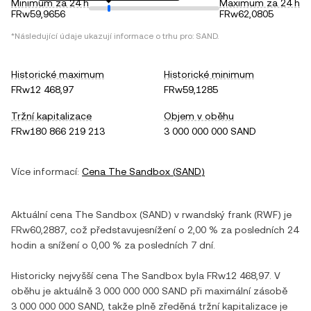
Minimum za 24 h
Maximum za 24 h
FRw59,9656
FRw62,0805
*Následující údaje ukazují informace o trhu pro:
SAND
.
Historické maximum
Historické minimum
FRw12 468,97
FRw59,1285
Tržní kapitalizace
Objem v oběhu
FRw180 866 219 213
3 000 000 000 SAND
Více informací:
Cena
The Sandbox
(
SAND
)
Aktuální cena
The Sandbox
(
SAND
) v
rwandský frank
(
RWF
) je
FRw60,2887
, což představuje
snížení
o
2,00 %
za posledních 24
hodin a
snížení
o
0,00 %
za posledních 7 dní.
Historicky nejvyšší cena
The Sandbox
byla
FRw12 468,97
. V
oběhu je aktuálně
3 000 000 000 SAND
při maximální zásobě
3 000 000 000 SAND
, takže plně zředěná tržní kapitalizace je