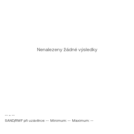
Nenalezeny žádné výsledky
-- ~ --
SAND/RWF při uzávěrce: --
Minimum: --
Maximum: --