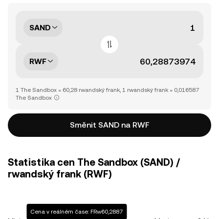
SAND
RWF
1 The Sandbox = 60,28 rwandský frank, 1 rwandský frank = 0,016587
The Sandbox
Směnit SAND na RWF
Statistika cen The Sandbox (SAND) /
rwandský frank (RWF)
Cena v reálném čase: FRw60,2887