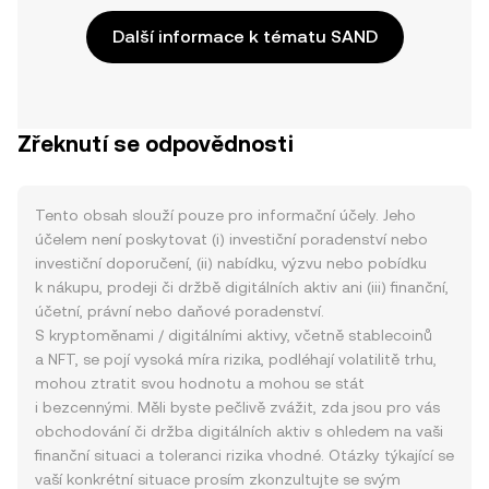
Další informace k tématu SAND
Zřeknutí se odpovědnosti
Tento obsah slouží pouze pro informační účely. Jeho
účelem není poskytovat (i) investiční poradenství nebo
investiční doporučení, (ii) nabídku, výzvu nebo pobídku
k nákupu, prodeji či držbě digitálních aktiv ani (iii) finanční,
účetní, právní nebo daňové poradenství.
S kryptoměnami / digitálními aktivy, včetně stablecoinů
a NFT, se pojí vysoká míra rizika, podléhají volatilitě trhu,
mohou ztratit svou hodnotu a mohou se stát
i bezcennými. Měli byste pečlivě zvážit, zda jsou pro vás
obchodování či držba digitálních aktiv s ohledem na vaši
finanční situaci a toleranci rizika vhodné. Otázky týkající se
vaší konkrétní situace prosím zkonzultujte se svým