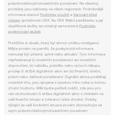
právním/daňovým/investičním poradcem. Ne všechny
produkty jsou nabízeny ve všech regionech. Podrobnější
informace stanoví
Podmínky použití
a
Varování před
rizikem
společnosti OKX. Na OKX Web3 peněženku a její
doplňkové služby se vztahují samostatné
Podmínky
poskytování služeb
.
Prohlížíte si obsah, který byl shrnut umělou inteligencí.
Mějte prosím na paměti, že poskytnuté informace
nemusejí být přesné, úplné nebo aktuální. Tyto informace
nepředstavují (i) investiční poradenství ani investiční
doporučení, (ii) nabídku, pobídku nebo výzvu k nákupu,
prodeji či držbě digitálních aktiv ani (iii) finanční, účetní,
právní nebo daňové poradenství. Digitální aktiva podléhají
volatilitě trhu, jsou spojena s vysokou míru rizika a mohou
ztratit hodnotu. Měli byste pečlivě zvážit, zda jsou pro
vás obchodování či držba digitálních aktiv s ohledem na
vaši finanční situaci a toleranci rizika vhodné. Otázky
týkající se vaší konkrétní situace prosím zkonzultujte se
svým právním/daňovým/investičním poradcem.