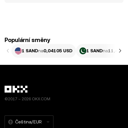
Populární směny
1 SAND
na
0,04105 USD
1 SAND
na
11,4 PKR
©2017 – 2026 OKX.COM
Čeština/EUR