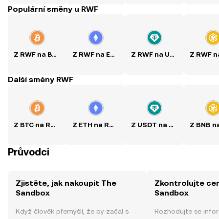
Populární směny u RWF
Z RWF na BTC
Z RWF na ETH
Z RWF na USDT
Další směny RWF
Z BTC na RWF
Z ETH na RWF
Z USDT na RWF
Průvodci
Zjistěte, jak nakoupit The
Zkontrolujte ce
Sandbox
Sandbox
Když člověk přemýšlí, že by začal s
Rozhodujte se info