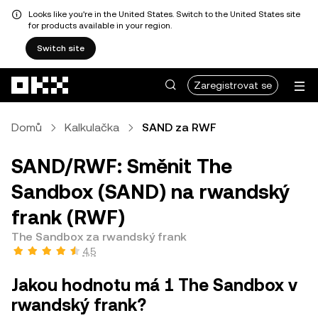
Looks like you're in the United States. Switch to the United States site
for products available in your region.
Switch site
Přeskočit na hlavní obsah
Zaregistrovat se
Domů
Kalkulačka
SAND za RWF
SAND/RWF: Směnit The
Sandbox (SAND) na rwandský
frank (RWF)
The Sandbox za rwandský frank
4,5
Jakou hodnotu má 1 The Sandbox v
rwandský frank?