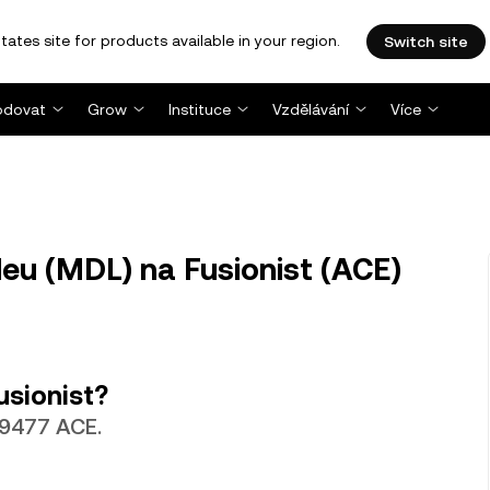
tates site for products available in your region.
Switch site
dovat
Grow
Instituce
Vzdělávání
Více
eu (MDL) na Fusionist (ACE)
usionist?
49477 ACE.