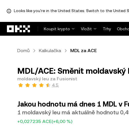
Looks like you're in the United States. Switch to the United S
Přeskočit na hlavní obsah
Koupit krypto
Vložit
Trhy
Obcho
Domů
Kalkulačka
MDL za ACE
MDL/ACE: Směnit moldavský l
moldavský leu za Fusionist
4,5
Jakou hodnotu má dnes 1 MDL v F
1 moldavský leu má aktuálně hodnotu 0,
+0,027235 ACE
(+6,00 %)