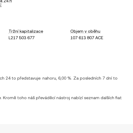
a 24 h
E
Tržní kapitalizace
Objem v oběhu
L217 503 677
107 613 807 ACE
ích 24 to představuje:
nahoru
,
6,00 %
. Za posledních 7 dní to
e. Kromě toho náš převáděcí nástroj nabízí seznam dalších fiat