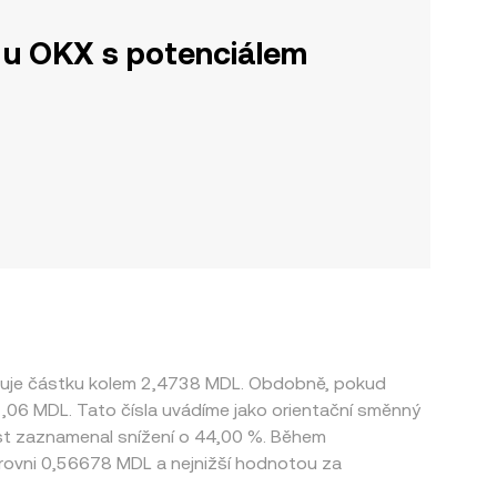
u OKX s potenciálem
avuje částku kolem 2,4738 MDL. Obdobně, pokud
01,06 MDL. Tato čísla uvádíme jako orientační směnný
ist zaznamenal snížení o 44,00 %. Během
rovni 0,56678 MDL a nejnižší hodnotou za