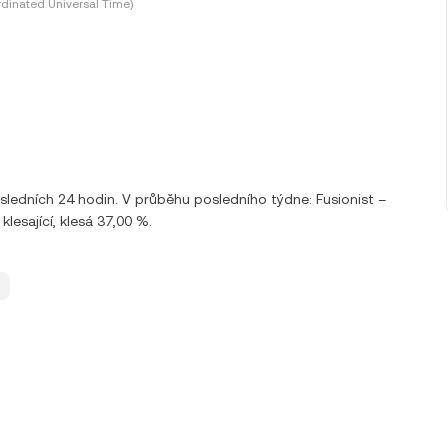
dinated Universal Time)
ledních 24 hodin. V průběhu posledního týdne: Fusionist –
lesající, klesá 37,00 %.