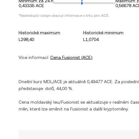
Minimum za 24 h
Maximum z
0,43335 ACE
0,56678 AC
*Následující údaje ukazují informace o trhu pro:
ACE
.
Historické maximum
Historické minimum
L298,40
L1,0704
Více informací:
Cena
Fusionist
(
ACE
)
Dnešní kurz
MDL
/
ACE
je aktuálně
0,49477
ACE
. Za posledn
představuje:
dolů
,
44,00 %
.
Cena
moldavský leu
/
Fusionist
se aktualizuje v reálném čas
měn, které lze směnit na
Fusionist
a další kryptoměny.