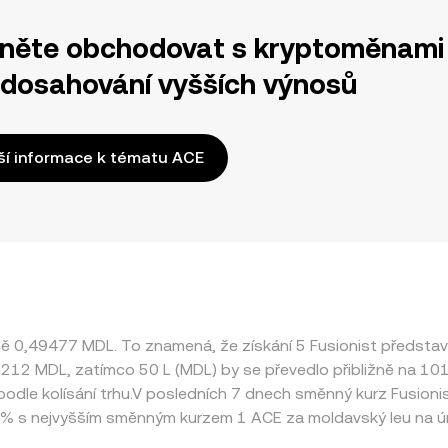
něte obchodovat s kryptoměnami 
 dosahování vyšších výnosů
ší informace k tématu ACE
žně 0,49477 MDL. To znamená, že získání 5 Fusionist předst
 2,0212 MDL, zatímco 50 L (MDL) by se převedlo přibližně na 1
podle kolísání trhu.V posledních 7 dnech směnný kurz Fusion
% s nejvyšším směnným kurzem 1 ACE za moldavský leu na ú