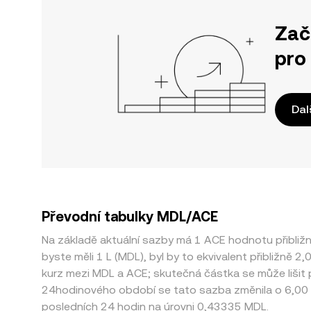
Zač
pro
Dal
Převodní tabulky MDL/ACE
Na základě aktuální sazby má 1 ACE hodnotu přibli
byste měli 1 L (MDL), byl by to ekvivalent přibližně
kurz mezi MDL a ACE; skutečná částka se může lišit 
24hodinového období se tato sazba změnila o 6,00 
posledních 24 hodin na úrovni 0,43335 MDL.