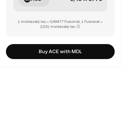
1 moldavský leu = 0,49477 Fusionist, 1 Fusionist =
2,021 moldavský leu
Buy ACE with MDL