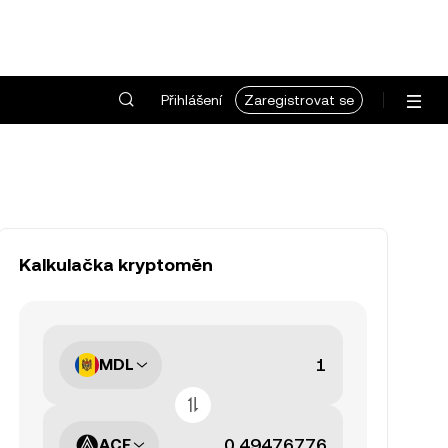
Přihlášení
Zaregistrovat se
Kalkulačka kryptoměn
MDL
ACE