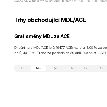
Naposledy aktualizováno:
Sat Aug 08 2026 14:07:25 (UTC+0000) (Coor
Trhy obchodující MDL/ACE
Graf směny MDL za ACE
Dnešní kurz MDL/ACE je 0,49477 ACE: nahoru, 6,00 % za pos
dolů, 44,00 %. Trend za posledních 30 dnů: Fusionist (ACE), k
1 h
24 h
1 týd.
1 měs.
1 r.
2 r.