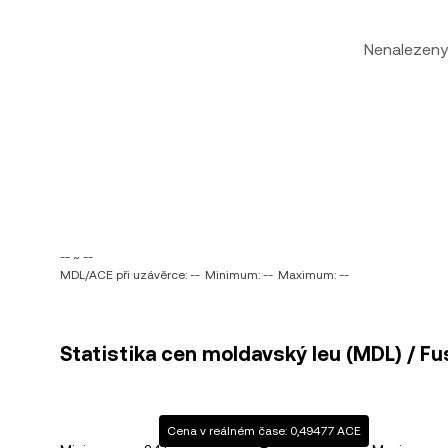
Nenalezeny
-- ~ --
MDL/ACE při uzávěrce: --
Minimum: --
Maximum: --
Statistika cen moldavský leu (MDL) / Fu
Cena v reálném čase: 0,49477 ACE