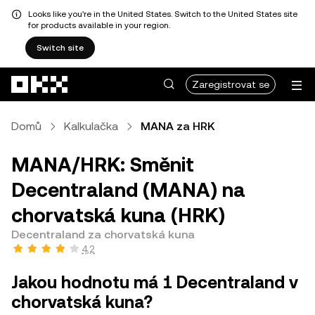
Looks like you're in the United States. Switch to the United States site
for products available in your region.
Switch site
Přeskočit na hlavní obsah
Zaregistrovat se
Domů
Kalkulačka
MANA za HRK
MANA/HRK: Směnit
Decentraland (MANA) na
chorvatská kuna (HRK)
Decentraland za chorvatská kuna
4,2
Jakou hodnotu má 1 Decentraland v
chorvatská kuna?