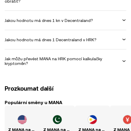
obrátit?
Jakou hodnotu má dnes 1 kn v Decentraland?
Jakou hodnotu má dnes 1 Decentraland v HRK?
Jak můžu převést MANA na HRK pomocí kalkulačky
kryptoměn?
Prozkoumat další
Populární směny u MANA
Z MANA na USD
Z MANA na PKR
Z MANA na PHP