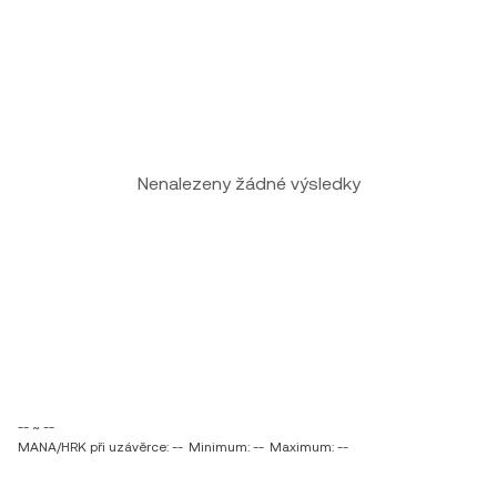
Nenalezeny žádné výsledky
-- ~ --
MANA/HRK při uzávěrce: --
Minimum: --
Maximum: --