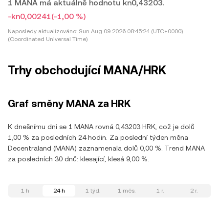
1 MANA má aktuálně hodnotu kn0,43203.
-kn0,00241
(-1,00 %)
Naposledy aktualizováno:
Sun Aug 09 2026 08:45:24 (UTC+0000)
(Coordinated Universal Time)
Trhy obchodující MANA/HRK
Graf směny MANA za HRK
K dnešnímu dni se 1 MANA rovná 0,43203 HRK, což je dolů
1,00 % za posledních 24 hodin. Za poslední týden měna
Decentraland (MANA) zaznamenala dolů 0,00 %. Trend MANA
za posledních 30 dnů: klesající, klesá 9,00 %.
1 h
24 h
1 týd.
1 měs.
1 r.
2 r.