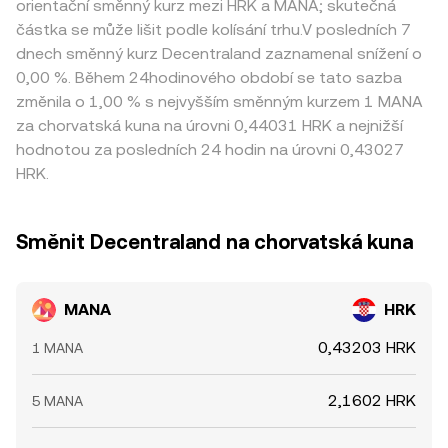
orientační směnný kurz mezi HRK a MANA; skutečná
částka se může lišit podle kolísání trhu.V posledních 7
dnech směnný kurz Decentraland zaznamenal snížení o
0,00 %. Během 24hodinového období se tato sazba
změnila o 1,00 % s nejvyšším směnným kurzem 1 MANA
za chorvatská kuna na úrovni 0,44031 HRK a nejnižší
hodnotou za posledních 24 hodin na úrovni 0,43027
HRK.
Směnit Decentraland na chorvatská kuna
MANA
HRK
0,43203 HRK
1 MANA
2,1602 HRK
5 MANA