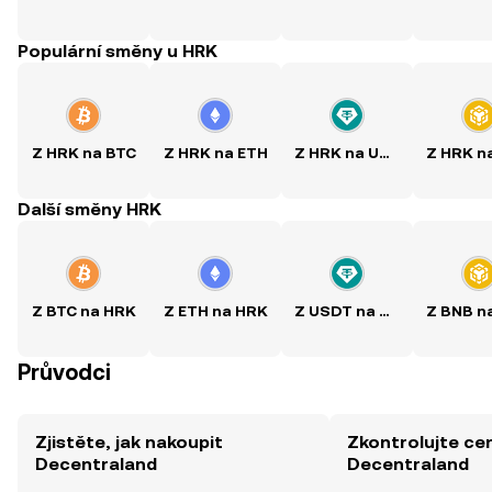
Populární směny u HRK
Z HRK na BTC
Z HRK na ETH
Z HRK na USDT
Další směny HRK
Z BTC na HRK
Z ETH na HRK
Z USDT na HRK
Průvodci
Zjistěte, jak nakoupit
Zkontrolujte ce
Decentraland
Decentraland