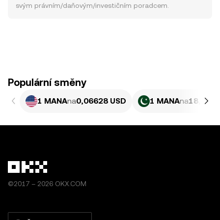
svým právním/daňovým/investičním poradcem.
Populární směny
1 MANA
na
0,06628 USD
1 MANA
na
18,41 P
©2017 – 2026 OKX.COM