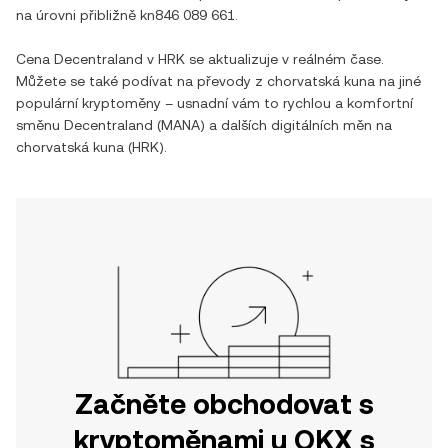
na úrovni přibližně
kn846 089 661
.
Cena
Decentraland
v
HRK
se aktualizuje v reálném čase.
Můžete se také podívat na převody z
chorvatská kuna
na jiné
populární kryptoměny – usnadní vám to rychlou a komfortní
směnu
Decentraland
(
MANA
) a dalších digitálních měn na
chorvatská kuna
(
HRK
).
Začněte obchodovat s
kryptoměnami u OKX s