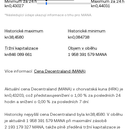
Minimum za 24 h
Maximum za 24 h
kn0,43027
kn0,44031
*Následující údaje ukazují informace o trhu pro:
MANA
.
Historické maximum
Historické minimum
kn38,4580
kn0,084738
Tržní kapitalizace
Objem v oběhu
kn846 089 661
1 958 391 579 MANA
Více informací:
Cena
Decentraland
(
MANA
)
Aktuální cena
Decentraland
(
MANA
) v
chorvatská kuna
(
HRK
) je
kn0,43203
, což představuje
snížení
o
1,00 %
za posledních 24
hodin a
snížení
o
0,00 %
za posledních 7 dní.
Historicky nejvyšší cena
Decentraland
byla
kn38,4580
. V oběhu
je aktuálně
1 958 391 579 MANA
při maximální zásobě
2 193 179 327 MANA
, takže plně zředěná tržní kapitalizace je