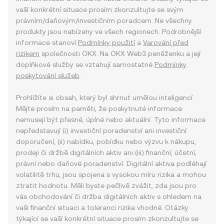
vaší konkrétní situace prosím zkonzultujte se svým
právním/daňovým/investičním poradcem. Ne všechny
produkty jsou nabízeny ve všech regionech. Podrobnější
informace stanoví
Podmínky použití
a
Varování před
rizikem
společnosti OKX. Na OKX Web3 peněženku a její
doplňkové služby se vztahují samostatné
Podmínky
poskytování služeb
.
Prohlížíte si obsah, který byl shrnut umělou inteligencí.
Mějte prosím na paměti, že poskytnuté informace
nemusejí být přesné, úplné nebo aktuální. Tyto informace
nepředstavují (i) investiční poradenství ani investiční
doporučení, (ii) nabídku, pobídku nebo výzvu k nákupu,
prodeji či držbě digitálních aktiv ani (iii) finanční, účetní,
právní nebo daňové poradenství. Digitální aktiva podléhají
volatilitě trhu, jsou spojena s vysokou míru rizika a mohou
ztratit hodnotu. Měli byste pečlivě zvážit, zda jsou pro
vás obchodování či držba digitálních aktiv s ohledem na
vaši finanční situaci a toleranci rizika vhodné. Otázky
týkající se vaší konkrétní situace prosím zkonzultujte se