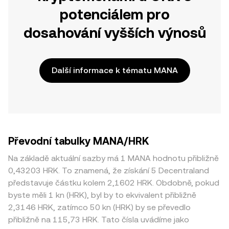
potenciálem pro
dosahování vyšších výnosů
Další informace k tématu MANA
Převodní tabulky MANA/HRK
Na základě aktuální sazby má 1 MANA hodnotu přibližně
0,43203 HRK. To znamená, že získání 5 Decentraland
představuje částku kolem 2,1602 HRK. Obdobně, pokud
byste měli 1 kn (HRK), byl by to ekvivalent přibližně
2,3146 HRK, zatímco 50 kn (HRK) by se převedlo
přibližně na 115,73 HRK. Tato čísla uvádíme jako