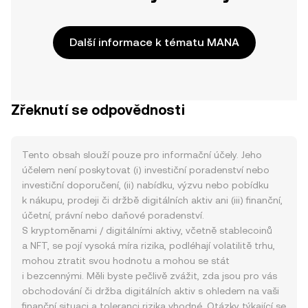
Další informace k tématu MANA
Zřeknutí se odpovědnosti
Tento obsah slouží pouze pro informační účely. Jeho
účelem není poskytovat (i) investiční poradenství nebo
investiční doporučení, (ii) nabídku, výzvu nebo pobídku
k nákupu, prodeji či držbě digitálních aktiv ani (iii) finanční,
účetní, právní nebo daňové poradenství.
S kryptoměnami / digitálními aktivy, včetně stablecoinů
a NFT, se pojí vysoká míra rizika, podléhají volatilitě trhu,
mohou ztratit svou hodnotu a mohou se stát
i bezcennými. Měli byste pečlivě zvážit, zda jsou pro vás
obchodování či držba digitálních aktiv s ohledem na vaši
finanční situaci a toleranci rizika vhodné. Otázky týkající se