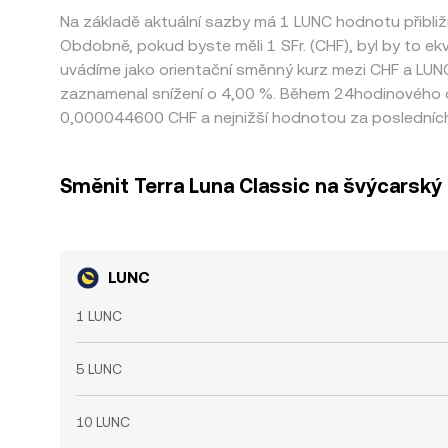
Na základě aktuální sazby má 1 LUNC hodnotu přibli
Obdobně, pokud byste měli 1 SFr. (CHF), byl by to ekv
uvádíme jako orientační směnný kurz mezi CHF a LUNC
zaznamenal snížení o 4,00 %. Během 24hodinového o
0,000044600 CHF a nejnižší hodnotou za posledníc
Směnit Terra Luna Classic na švýcarský
LUNC
1 LUNC
5 LUNC
10 LUNC