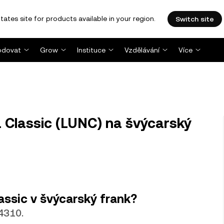
tates site for products available in your region.
Switch site
dovat
Grow
Instituce
Vzdělávání
Více
 Classic (LUNC) na švýcarský
assic v švýcarský frank?
4310.