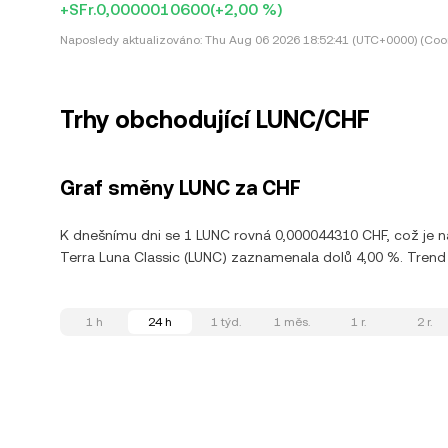
+SFr.0,0000010600
(+2,00 %)
Naposledy aktualizováno:
Thu Aug 06 2026 18:52:41 (UTC+0000) (Coor
Trhy obchodující LUNC/CHF
Graf směny LUNC za CHF
K dnešnímu dni se 1 LUNC rovná 0,000044310 CHF, což je 
Terra Luna Classic (LUNC) zaznamenala dolů 4,00 %. Trend L
1 h
24 h
1 týd.
1 měs.
1 r.
2 r.