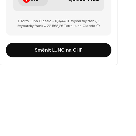
1 Terra Luna Classic = 0,0₄4431 švýcarský frank, 1
švýcarský frank = 22 568,26 Terra Luna Classic
Směnit LUNC na CHF