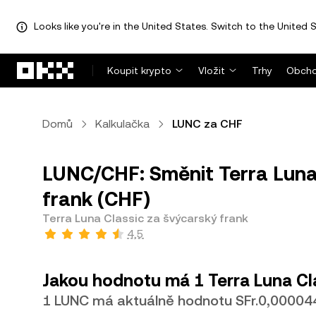
Looks like you're in the United States. Switch to the United S
Přeskočit na hlavní obsah
Koupit krypto
Vložit
Trhy
Obcho
Domů
Kalkulačka
LUNC za CHF
LUNC/CHF: Směnit Terra Luna
frank (CHF)
Terra Luna Classic za švýcarský frank
4,5
Jakou hodnotu má 1 Terra Luna Cl
1 LUNC má aktuálně hodnotu SFr.0,00004