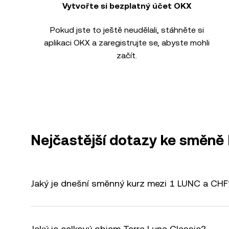
Vytvořte si bezplatný účet OKX
Pokud jste to ještě neudělali, stáhněte si
aplikaci OKX a zaregistrujte se, abyste mohli
začít.
Nejčastější dotazy ke směně
Jaký je dnešní směnný kurz mezi 1 LUNC a CHF
Jaký je celkový objem Terra Luna Classic?