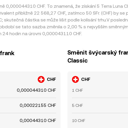
žně 0,000044310 CHF. To znamená, že získání 5 Terra Luna 
ivalent přibližně 22 568,27 CHF, zatímco 50 SFr. (CHF) by se 
; skutečná částka se může lišit podle kolísání trhu.V posled
bdobí se tato sazba změnila o 2,00 % s nejvyšším směnným 
h 24 hodin na úrovni 0,000043110 CHF.
Směnit švýcarský fran
 frank
Classic
CHF
CHF
0,000044310 CHF
1 CHF
0,00022155 CHF
5 CHF
0,00044310 CHF
10 CHF