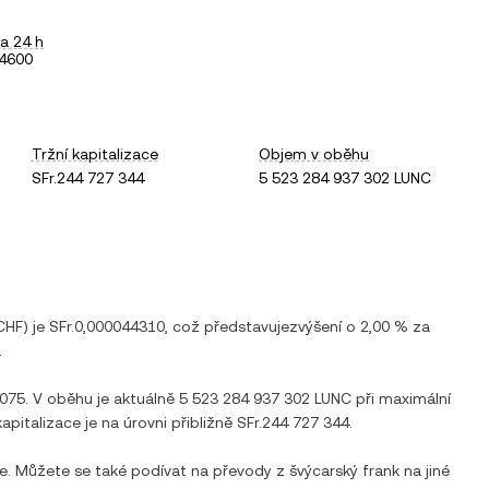
a 24 h
44600
Tržní kapitalizace
Objem v oběhu
SFr.244 727 344
5 523 284 937 302 LUNC
CHF
) je
SFr.0,000044310
, což představuje
zvýšení
o
2,00 %
za
.
8075
. V oběhu je aktuálně
5 523 284 937 302 LUNC
při maximální
kapitalizace je na úrovni přibližně
SFr.244 727 344
.
se. Můžete se také podívat na převody z
švýcarský frank
na jiné