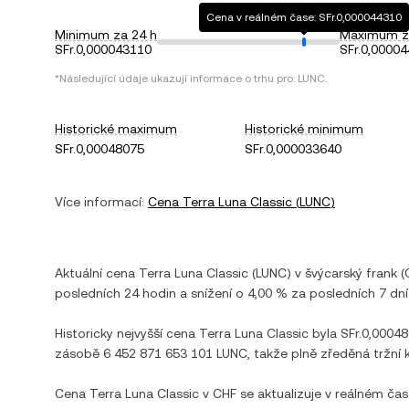
Cena v reálném čase: SFr.0,000044310
Minimum za 24 h
Maximum z
SFr.0,000043110
SFr.0,0000
*Následující údaje ukazují informace o trhu pro:
LUNC
.
Historické maximum
Historické minimum
SFr.0,00048075
SFr.0,000033640
Více informací:
Cena
Terra Luna Classic
(
LUNC
)
Aktuální cena
Terra Luna Classic
(
LUNC
) v
švýcarský frank
(
posledních 24 hodin a
snížení
o
4,00 %
za posledních 7 dní
Historicky nejvyšší cena
Terra Luna Classic
byla
SFr.0,0004
zásobě
6 452 871 653 101 LUNC
, takže plně zředěná tržní 
Cena
Terra Luna Classic
v
CHF
se aktualizuje v reálném ča