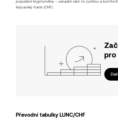
populární kryptoměny – usnadní vám to rychlou a komfor
švýcarský frank
(
CHF
).
Zač
pro
Dal
Převodní tabulky LUNC/CHF