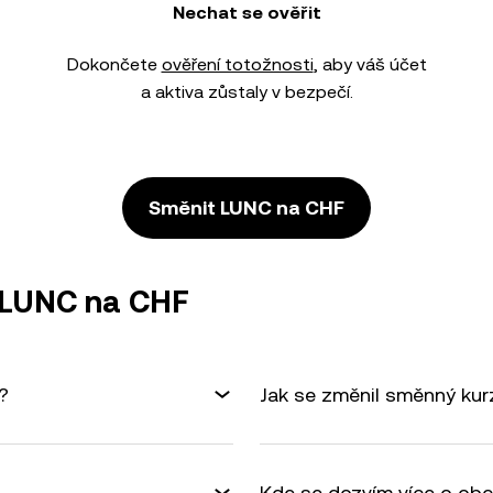
Nechat se ověřit
Dokončete
ověření totožnosti
, aby váš účet
a aktiva zůstaly v bezpečí.
Směnit LUNC na CHF
 LUNC na CHF
?
Jak se změnil směnný ku
Kde se dozvím více o ob