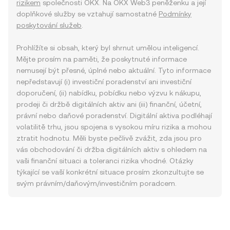
rizikem
společnosti OKX. Na OKX Web3 peněženku a její
doplňkové služby se vztahují samostatné
Podmínky
poskytování služeb
.
Prohlížíte si obsah, který byl shrnut umělou inteligencí.
Mějte prosím na paměti, že poskytnuté informace
nemusejí být přesné, úplné nebo aktuální. Tyto informace
nepředstavují (i) investiční poradenství ani investiční
doporučení, (ii) nabídku, pobídku nebo výzvu k nákupu,
prodeji či držbě digitálních aktiv ani (iii) finanční, účetní,
právní nebo daňové poradenství. Digitální aktiva podléhají
volatilitě trhu, jsou spojena s vysokou míru rizika a mohou
ztratit hodnotu. Měli byste pečlivě zvážit, zda jsou pro
vás obchodování či držba digitálních aktiv s ohledem na
vaši finanční situaci a toleranci rizika vhodné. Otázky
týkající se vaší konkrétní situace prosím zkonzultujte se
svým právním/daňovým/investičním poradcem.