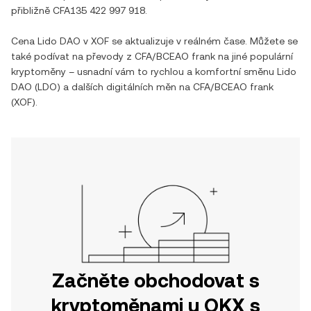
přibližně
CFA135 422 997 918
.
Cena
Lido DAO
v
XOF
se aktualizuje v reálném čase. Můžete se
také podívat na převody z
CFA/BCEAO frank
na jiné populární
kryptoměny – usnadní vám to rychlou a komfortní směnu
Lido
DAO
(
LDO
) a dalších digitálních měn na
CFA/BCEAO frank
(
XOF
).
Začněte obchodovat s
kryptoměnami u OKX s