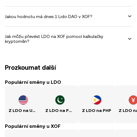
Jakou hodnotu má dnes 1 Lido DAO v XOF?
Jak můžu převést LDO na XOF pomocí kalkulačky
kryptoměn?
Prozkoumat další
Populární směny u LDO
Z LDO na USD
Z LDO na PKR
Z LDO na PHP
Populární směny u XOF