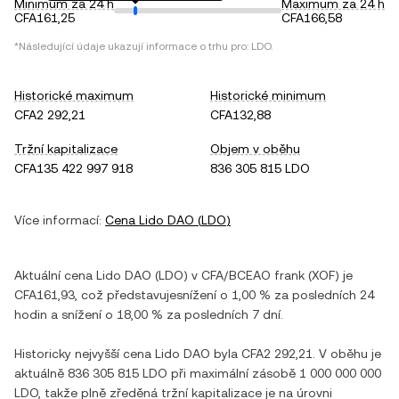
Minimum za 24 h
Maximum za 24 h
CFA161,25
CFA166,58
*Následující údaje ukazují informace o trhu pro:
LDO
.
Historické maximum
Historické minimum
CFA2 292,21
CFA132,88
Tržní kapitalizace
Objem v oběhu
CFA135 422 997 918
836 305 815 LDO
Více informací:
Cena
Lido DAO
(
LDO
)
Aktuální cena
Lido DAO
(
LDO
) v
CFA/BCEAO frank
(
XOF
) je
CFA161,93
, což představuje
snížení
o
1,00 %
za posledních 24
hodin a
snížení
o
18,00 %
za posledních 7 dní.
Historicky nejvyšší cena
Lido DAO
byla
CFA2 292,21
. V oběhu je
aktuálně
836 305 815 LDO
při maximální zásobě
1 000 000 000
LDO
, takže plně zředěná tržní kapitalizace je na úrovni