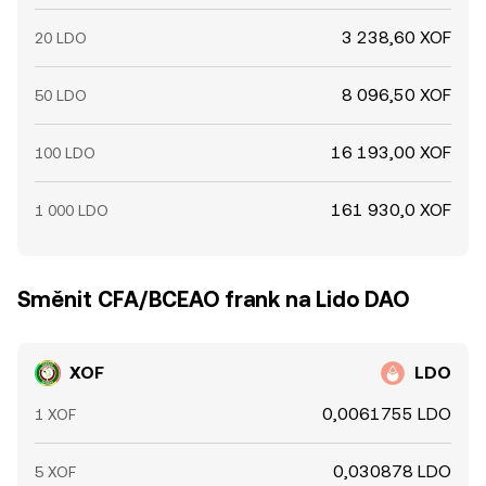
3 238,60 XOF
20 LDO
8 096,50 XOF
50 LDO
16 193,00 XOF
100 LDO
161 930,0 XOF
1 000 LDO
Směnit CFA/BCEAO frank na Lido DAO
XOF
LDO
0,0061755 LDO
1 XOF
0,030878 LDO
5 XOF