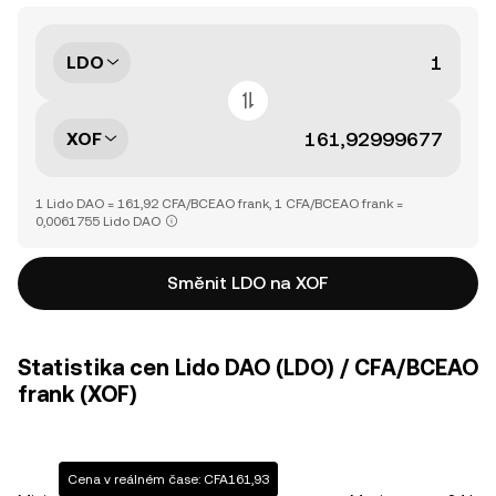
LDO
XOF
1 Lido DAO = 161,92 CFA/BCEAO frank, 1 CFA/BCEAO frank =
0,0061755 Lido DAO
Směnit LDO na XOF
Statistika cen Lido DAO (LDO) / CFA/BCEAO
frank (XOF)
Cena v reálném čase: CFA161,93