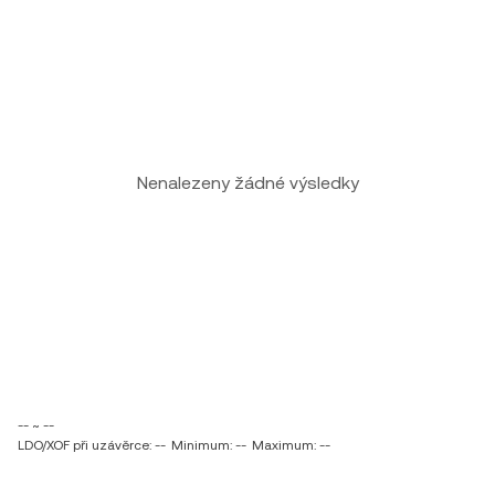
Nenalezeny žádné výsledky
-- ~ --
LDO/XOF při uzávěrce: --
Minimum: --
Maximum: --