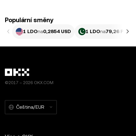
Populární směny
1 LDO
na
0,2854 USD
1 LDO
na
79,26 PKR
©2017 – 2026 OKX.COM
Čeština/EUR