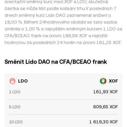
orientační směnný kurz mezi XOF a LDO; skutečná
částka se může lišit podle kolísání trhu.V posledních 7
dnech směnný kurz Lido DAO zaznamenal snížení o
18,00 %. Během 24hodinového období se tato sazba
změnila o 1,00 % s nejvyšším směnným kurzem 1 LDO za
CFA/BCEAO frank na úrovni 166,58 XOF a nejnižší
hodnotou za posledních 24 hodin na úrovni 161,25 XOF.
Směnit Lido DAO na CFA/BCEAO frank
LDO
XOF
161,93 XOF
1 LDO
809,65 XOF
5 LDO
1 619,30 XOF
10 LDO