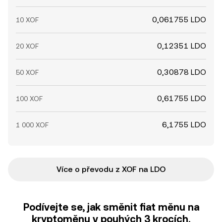
0,061755 LDO
10 XOF
0,12351 LDO
20 XOF
0,30878 LDO
50 XOF
0,61755 LDO
100 XOF
6,1755 LDO
1 000 XOF
Více o převodu z XOF na LDO
Podívejte se, jak směnit fiat měnu na
kryptoměnu v pouhých 3 krocích.