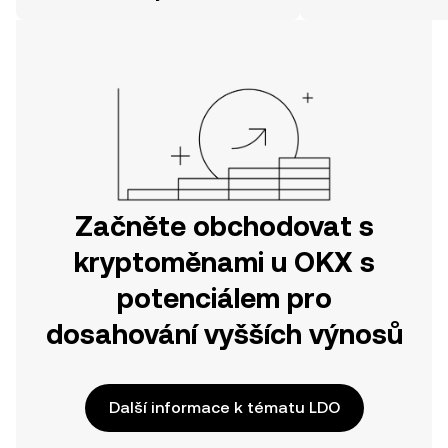
svou cestu v mobilní aplikaci OKX
nebo přímo zde na webu.
Začněte obchodovat s
kryptoměnami u OKX s
potenciálem pro
dosahování vyšších výnosů
Další informace k tématu LDO