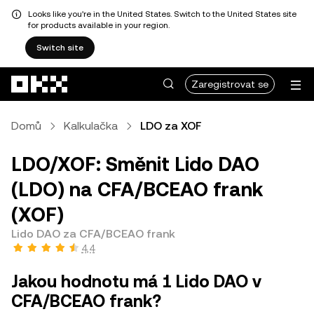
Looks like you're in the United States. Switch to the United States site
for products available in your region.
Switch site
Přeskočit na hlavní obsah
Zaregistrovat se
Domů
Kalkulačka
LDO za XOF
LDO/XOF: Směnit Lido DAO
(LDO) na CFA/BCEAO frank
(XOF)
Lido DAO za CFA/BCEAO frank
4,4
Jakou hodnotu má 1 Lido DAO v
CFA/BCEAO frank?