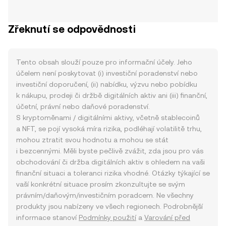
Zřeknutí se odpovědnosti
Tento obsah slouží pouze pro informační účely. Jeho
účelem není poskytovat (i) investiční poradenství nebo
investiční doporučení, (ii) nabídku, výzvu nebo pobídku
k nákupu, prodeji či držbě digitálních aktiv ani (iii) finanční,
účetní, právní nebo daňové poradenství.
S kryptoměnami / digitálními aktivy, včetně stablecoinů
a NFT, se pojí vysoká míra rizika, podléhají volatilitě trhu,
mohou ztratit svou hodnotu a mohou se stát
i bezcennými. Měli byste pečlivě zvážit, zda jsou pro vás
obchodování či držba digitálních aktiv s ohledem na vaši
finanční situaci a toleranci rizika vhodné. Otázky týkající se
vaší konkrétní situace prosím zkonzultujte se svým
právním/daňovým/investičním poradcem. Ne všechny
produkty jsou nabízeny ve všech regionech. Podrobnější
informace stanoví
Podmínky použití
a
Varování před