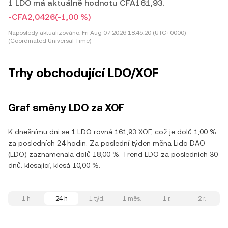
1 LDO má aktuálně hodnotu CFA161,93.
-CFA2,0426
(-1,00 %)
Naposledy aktualizováno:
Fri Aug 07 2026 18:45:20 (UTC+0000)
(Coordinated Universal Time)
Trhy obchodující LDO/XOF
Graf směny LDO za XOF
K dnešnímu dni se 1 LDO rovná 161,93 XOF, což je dolů 1,00 %
za posledních 24 hodin. Za poslední týden měna Lido DAO
(LDO) zaznamenala dolů 18,00 %. Trend LDO za posledních 30
dnů: klesající, klesá 10,00 %.
1 h
24 h
1 týd.
1 měs.
1 r.
2 r.