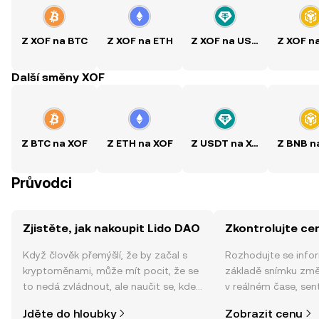
Z XOF na BTC
Z XOF na ETH
Z XOF na USDT
Z XOF n
Další směny XOF
Z BTC na XOF
Z ETH na XOF
Z USDT na XOF
Z BNB n
Průvodci
Zjistěte, jak nakoupit Lido DAO
Zkontrolujte ce
Když člověk přemýšlí, že by začal s
Rozhodujte se info
kryptoměnami, může mít pocit, že se
základě snímku zm
to nedá zvládnout, ale naučit se, kde
v reálném čase, sen
a jak nakoupit kryptoměny, může být
zpráv a dalších info
Jděte do hloubky
Zobrazit cenu
jednodušší, než si myslíte. Odstartujte