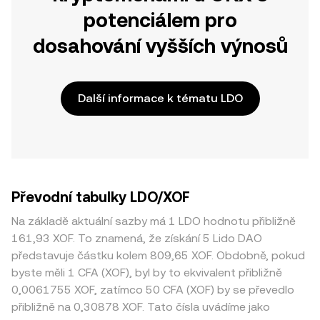
potenciálem pro
dosahování vyšších výnosů
Další informace k tématu LDO
Převodní tabulky LDO/XOF
Na základě aktuální sazby má 1 LDO hodnotu přibližně
161,93 XOF. To znamená, že získání 5 Lido DAO
představuje částku kolem 809,65 XOF. Obdobně, pokud
byste měli 1 CFA (XOF), byl by to ekvivalent přibližně
0,0061755 XOF, zatímco 50 CFA (XOF) by se převedlo
přibližně na 0,30878 XOF. Tato čísla uvádíme jako