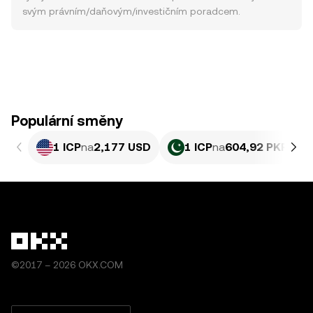
svým právním/daňovým/investičním poradcem.
Populární směny
1 ICP
na
2,177 USD
1 ICP
na
604,92 PKR
©2017 – 2026 OKX.COM