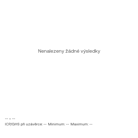
Nenalezeny žádné výsledky
-- ~ --
ICP/GHS při uzávěrce: --
Minimum: --
Maximum: --