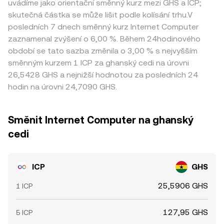
uvádíme jako orientační směnný kurz mezi GHS a ICP;
skutečná částka se může lišit podle kolísání trhu.V
posledních 7 dnech směnný kurz Internet Computer
zaznamenal zvýšení o 6,00 %. Během 24hodinového
období se tato sazba změnila o 3,00 % s nejvyšším
směnným kurzem 1 ICP za ghanský cedi na úrovni
26,5428 GHS a nejnižší hodnotou za posledních 24
hodin na úrovni 24,7090 GHS.
Směnit Internet Computer na ghanský
cedi
ICP
GHS
25,5906 GHS
1 ICP
127,95 GHS
5 ICP