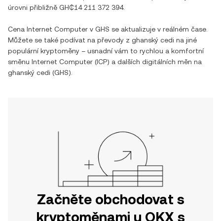
úrovni přibližně
GH₵14 211 372 394
.
Cena
Internet Computer
v
GHS
se aktualizuje v reálném čase.
Můžete se také podívat na převody z
ghanský cedi
na jiné
populární kryptoměny – usnadní vám to rychlou a komfortní
směnu
Internet Computer
(
ICP
) a dalších digitálních měn na
ghanský cedi
(
GHS
).
Začněte obchodovat s
kryptoměnami u OKX s