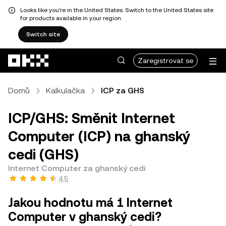
Looks like you're in the United States. Switch to the United States site
for products available in your region.
Switch site
Přeskočit na hlavní obsah
Zaregistrovat se
Domů
Kalkulačka
ICP za GHS
ICP/GHS: Směnit Internet
Computer (ICP) na ghanský
cedi (GHS)
Internet Computer za ghanský cedi
4,5
Jakou hodnotu má 1 Internet
Computer v ghanský cedi?