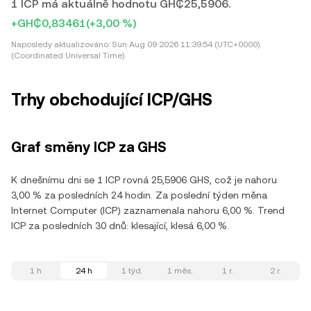
1 ICP má aktuálně hodnotu GH₵25,5906.
+GH₵0,83461
(+3,00 %)
Naposledy aktualizováno:
Sun Aug 09 2026 11:39:54 (UTC+0000)
(Coordinated Universal Time)
Trhy obchodující ICP/GHS
Graf směny ICP za GHS
K dnešnímu dni se 1 ICP rovná 25,5906 GHS, což je nahoru
3,00 % za posledních 24 hodin. Za poslední týden měna
Internet Computer (ICP) zaznamenala nahoru 6,00 %. Trend
ICP za posledních 30 dnů: klesající, klesá 6,00 %.
1 h
24 h
1 týd.
1 měs.
1 r.
2 r.