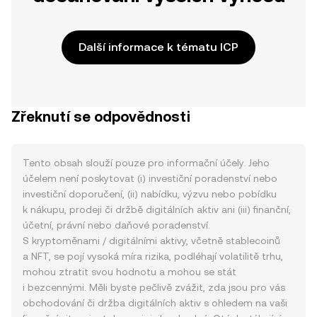
Další informace k tématu ICP
Zřeknutí se odpovědnosti
Tento obsah slouží pouze pro informační účely. Jeho
účelem není poskytovat (i) investiční poradenství nebo
investiční doporučení, (ii) nabídku, výzvu nebo pobídku
k nákupu, prodeji či držbě digitálních aktiv ani (iii) finanční,
účetní, právní nebo daňové poradenství.
S kryptoměnami / digitálními aktivy, včetně stablecoinů
a NFT, se pojí vysoká míra rizika, podléhají volatilitě trhu,
mohou ztratit svou hodnotu a mohou se stát
i bezcennými. Měli byste pečlivě zvážit, zda jsou pro vás
obchodování či držba digitálních aktiv s ohledem na vaši