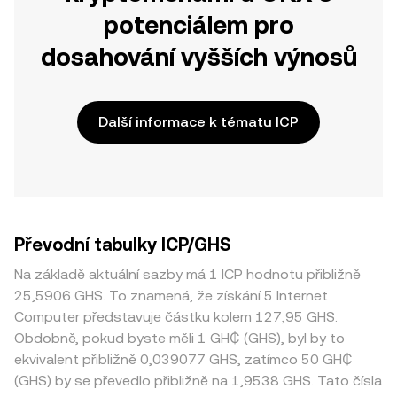
potenciálem pro
dosahování vyšších výnosů
Další informace k tématu ICP
Převodní tabulky ICP/GHS
Na základě aktuální sazby má 1 ICP hodnotu přibližně
25,5906 GHS. To znamená, že získání 5 Internet
Computer představuje částku kolem 127,95 GHS.
Obdobně, pokud byste měli 1 GH₵ (GHS), byl by to
ekvivalent přibližně 0,039077 GHS, zatímco 50 GH₵
(GHS) by se převedlo přibližně na 1,9538 GHS. Tato čísla