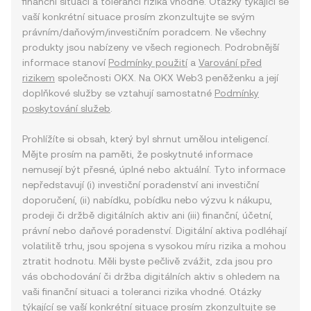
finanční situaci a toleranci rizika vhodné. Otázky týkající se
vaší konkrétní situace prosím zkonzultujte se svým
právním/daňovým/investičním poradcem. Ne všechny
produkty jsou nabízeny ve všech regionech. Podrobnější
informace stanoví
Podmínky použití
a
Varování před
rizikem
společnosti OKX. Na OKX Web3 peněženku a její
doplňkové služby se vztahují samostatné
Podmínky
poskytování služeb
.
Prohlížíte si obsah, který byl shrnut umělou inteligencí.
Mějte prosím na paměti, že poskytnuté informace
nemusejí být přesné, úplné nebo aktuální. Tyto informace
nepředstavují (i) investiční poradenství ani investiční
doporučení, (ii) nabídku, pobídku nebo výzvu k nákupu,
prodeji či držbě digitálních aktiv ani (iii) finanční, účetní,
právní nebo daňové poradenství. Digitální aktiva podléhají
volatilitě trhu, jsou spojena s vysokou míru rizika a mohou
ztratit hodnotu. Měli byste pečlivě zvážit, zda jsou pro
vás obchodování či držba digitálních aktiv s ohledem na
vaši finanční situaci a toleranci rizika vhodné. Otázky
týkající se vaší konkrétní situace prosím zkonzultujte se