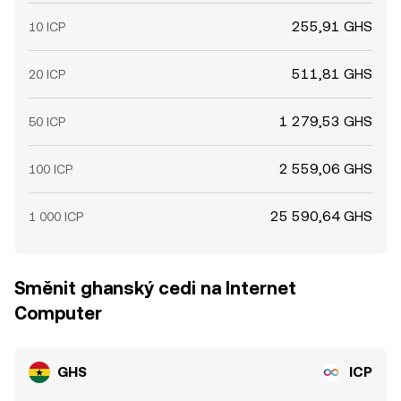
255,91 GHS
10 ICP
511,81 GHS
20 ICP
1 279,53 GHS
50 ICP
2 559,06 GHS
100 ICP
25 590,64 GHS
1 000 ICP
Směnit ghanský cedi na Internet
Computer
GHS
ICP