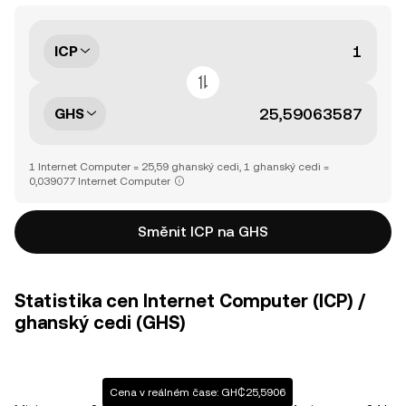
ICP
GHS
1 Internet Computer = 25,59 ghanský cedi, 1 ghanský cedi =
0,039077 Internet Computer
Směnit ICP na GHS
Statistika cen Internet Computer (ICP) /
ghanský cedi (GHS)
Cena v reálném čase: GH₵25,5906