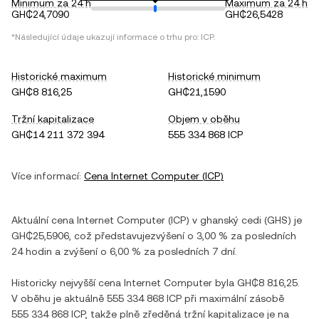
Minimum za 24 h
Maximum za 24 h
GH₵24,7090
GH₵26,5428
*Následující údaje ukazují informace o trhu pro:
ICP
.
Historické maximum
Historické minimum
GH₵8 816,25
GH₵21,1590
Tržní kapitalizace
Objem v oběhu
GH₵14 211 372 394
555 334 868 ICP
Více informací:
Cena
Internet Computer
(
ICP
)
Aktuální cena
Internet Computer
(
ICP
) v
ghanský cedi
(
GHS
) je
GH₵25,5906
, což představuje
zvýšení
o
3,00 %
za posledních
24 hodin a
zvýšení
o
6,00 %
za posledních 7 dní.
Historicky nejvyšší cena
Internet Computer
byla
GH₵8 816,25
.
V oběhu je aktuálně
555 334 868 ICP
při maximální zásobě
555 334 868 ICP
, takže plně zředěná tržní kapitalizace je na