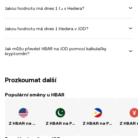
Jakou hodnotu má dnes 1 د.ا v Hedera?
Jakou hodnotu má dnes 1 Hedera v JOD?
Jak můžu převést HBAR na JOD pomocí kalkulačky
kryptoměn?
Prozkoumat další
Populární směny u HBAR
Z HBAR na USD
Z HBAR na PKR
Z HBAR na PHP