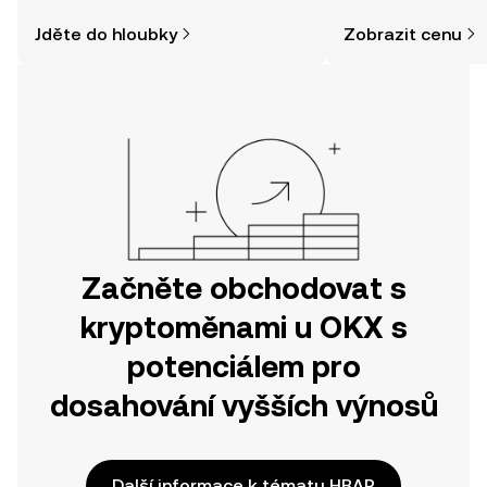
a jak nakoupit kryptoměny, může být
zpráv a dalších info
Jděte do hloubky
Zobrazit cenu
jednodušší, než si myslíte. Odstartujte
svou cestu v mobilní aplikaci OKX
nebo přímo zde na webu.
Začněte obchodovat s
kryptoměnami u OKX s
potenciálem pro
dosahování vyšších výnosů
Další informace k tématu HBAR