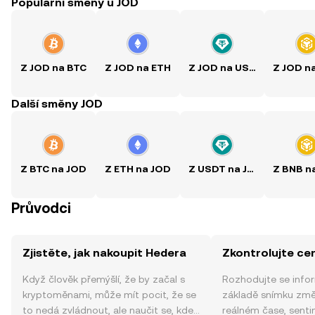
Populární směny u JOD
Z JOD na BTC
Z JOD na ETH
Z JOD na USDT
Z JOD n
Další směny JOD
Z BTC na JOD
Z ETH na JOD
Z USDT na JOD
Z BNB n
Průvodci
Zjistěte, jak nakoupit Hedera
Zkontrolujte ce
Když člověk přemýšlí, že by začal s
Rozhodujte se info
kryptoměnami, může mít pocit, že se
základě snímku změ
to nedá zvládnout, ale naučit se, kde
reálném čase, sent