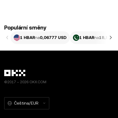
Populární směny
1 HBAR
na
0,06777 USD
1 HBAR
na
18,83 PK
©2017 – 2026 OKX.COM
Čeština/EUR