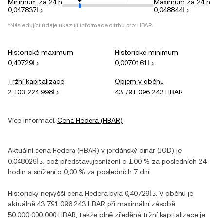
Minimum za 24 h
Maximum za 24 h
د.ا0,048844
د.ا0,047837
*Následující údaje ukazují informace o trhu pro:
HBAR
.
Historické maximum
Historické minimum
د.ا0,0070161
د.ا0,40729
Tržní kapitalizace
Objem v oběhu
د.ا2 103 224 998
43 791 096 243 HBAR
Více informací:
Cena
Hedera
(
HBAR
)
Aktuální cena
Hedera
(
HBAR
) v
jordánský dinár
(
JOD
) je
د.ا0,048029
, což představuje
snížení
o
1,00 %
za posledních 24
hodin a
snížení
o
0,00 %
za posledních 7 dní.
Historicky nejvyšší cena
Hedera
byla
د.ا0,40729
. V oběhu je
aktuálně
43 791 096 243 HBAR
při maximální zásobě
50 000 000 000 HBAR
, takže plně zředěná tržní kapitalizace je