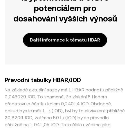
potenciálem pro
dosahování vyšších výnosů
Další informace k tématu HBAR
Převodní tabulky HBAR/JOD
Na základě aktuální sazby má 1 HBAR hodnotu přibližně
0,048029 JOD. To znamená, že získání 5 Hedera
představuje částku kolem 0,24014 JOD. Obdobně,
pokud byste měli 1 د.ا (JOD), byl by to ekvivalent přibližně
20,8209 JOD, zatímco 50 د.ا (JOD) by se převedlo
přibližně na 1 041,05 JOD. Tato čísla uvádíme jako