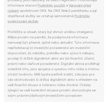
produkty jsou nabízeny ve všech regionech. Podrobnější
informace stanoví
Podmínky použití
a
Varování před
rizikem
společnosti OKX. Na OKX Web3 peněženku a její
doplňkové služby se vztahují samostatné
Podmínky
poskytování služeb
.
Prohlížíte si obsah, který byl shrnut umělou inteligencí.
Mějte prosím na paměti, že poskytnuté informace
nemusejí být přesné, úplné nebo aktuální. Tyto informace
nepředstavují (i) investiční poradenství ani investiční
doporučení, (ii) nabídku, pobídku nebo výzvu k nákupu,
prodeji či držbě digitálních aktiv ani (iii) finanční, účetní,
právní nebo daňové poradenství. Digitální aktiva podléhají
volatilitě trhu, jsou spojena s vysokou míru rizika a mohou
ztratit hodnotu. Měli byste pečlivě zvážit, zda jsou pro
vás obchodování či držba digitálních aktiv s ohledem na
vaši finanční situaci a toleranci rizika vhodné. Otázky
týkající se vaší konkrétní situace prosím zkonzultujte se
svým právním/daňovým/investičním poradcem.