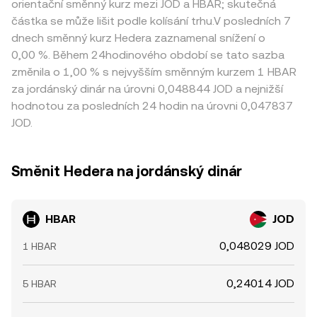
orientační směnný kurz mezi JOD a HBAR; skutečná
částka se může lišit podle kolísání trhu.V posledních 7
dnech směnný kurz Hedera zaznamenal snížení o
0,00 %. Během 24hodinového období se tato sazba
změnila o 1,00 % s nejvyšším směnným kurzem 1 HBAR
za jordánský dinár na úrovni 0,048844 JOD a nejnižší
hodnotou za posledních 24 hodin na úrovni 0,047837
JOD.
Směnit Hedera na jordánský dinár
HBAR
JOD
0,048029 JOD
1 HBAR
0,24014 JOD
5 HBAR