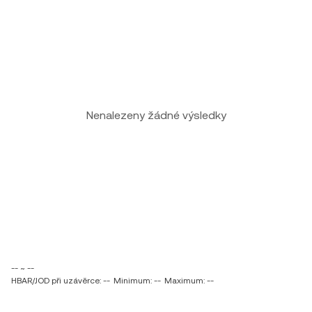
Nenalezeny žádné výsledky
-- ~ --
HBAR/JOD při uzávěrce: --
Minimum: --
Maximum: --