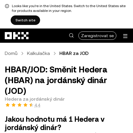
Looks like you're in the United States. Switch to the United States site
for products available in your region.
Switch site
Přeskočit na hlavní obsah
Zaregistrovat se
Domů
Kalkulačka
HBAR za JOD
HBAR/JOD: Směnit Hedera
(HBAR) na jordánský dinár
(JOD)
Hedera za jordánský dinár
4,4
Jakou hodnotu má 1 Hedera v
jordánský dinár?