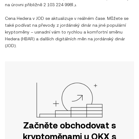
na úrovni přibližně
د.ا2 103 224 998
.
Cena
Hedera
v
JOD
se aktualizuje v reálném čase. Můžete se
také podívat na převody z
jordánský dinár
na jiné populární
kryptoměny – usnadní vám to rychlou a komfortní směnu
Hedera
(
HBAR
) a dalších digitálních měn na
jordánský dinár
(
JOD
).
Začněte obchodovat s
kryptoměnami u OKX s