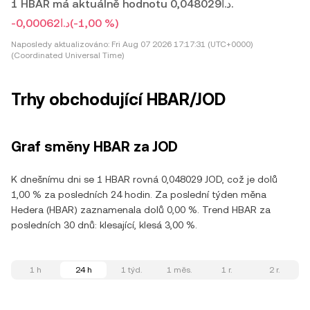
1 HBAR má aktuálně hodnotu د.ا0,048029.
-د.ا0,00062
(-1,00 %)
Naposledy aktualizováno:
Fri Aug 07 2026 17:17:31 (UTC+0000)
(Coordinated Universal Time)
Trhy obchodující HBAR/JOD
Graf směny HBAR za JOD
K dnešnímu dni se 1 HBAR rovná 0,048029 JOD, což je dolů
1,00 % za posledních 24 hodin. Za poslední týden měna
Hedera (HBAR) zaznamenala dolů 0,00 %. Trend HBAR za
posledních 30 dnů: klesající, klesá 3,00 %.
1 h
24 h
1 týd.
1 měs.
1 r.
2 r.