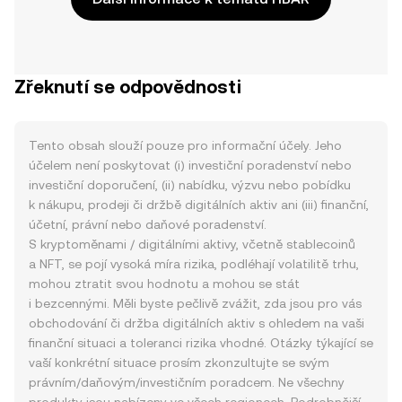
Zřeknutí se odpovědnosti
Tento obsah slouží pouze pro informační účely. Jeho
účelem není poskytovat (i) investiční poradenství nebo
investiční doporučení, (ii) nabídku, výzvu nebo pobídku
k nákupu, prodeji či držbě digitálních aktiv ani (iii) finanční,
účetní, právní nebo daňové poradenství.
S kryptoměnami / digitálními aktivy, včetně stablecoinů
a NFT, se pojí vysoká míra rizika, podléhají volatilitě trhu,
mohou ztratit svou hodnotu a mohou se stát
i bezcennými. Měli byste pečlivě zvážit, zda jsou pro vás
obchodování či držba digitálních aktiv s ohledem na vaši
finanční situaci a toleranci rizika vhodné. Otázky týkající se
vaší konkrétní situace prosím zkonzultujte se svým
právním/daňovým/investičním poradcem. Ne všechny