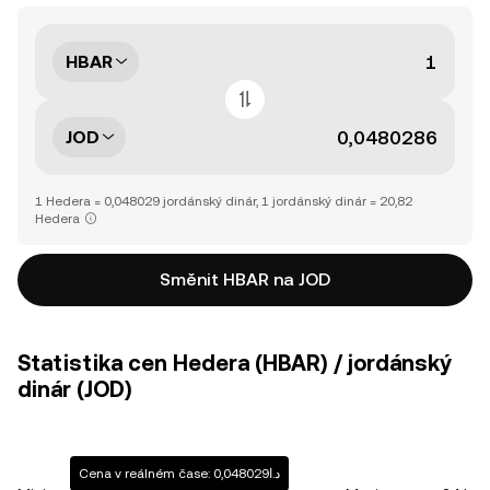
HBAR
JOD
1 Hedera = 0,048029 jordánský dinár, 1 jordánský dinár = 20,82
Hedera
Směnit HBAR na JOD
Statistika cen Hedera (HBAR) / jordánský
dinár (JOD)
Cena v reálném čase: د.ا0,048029