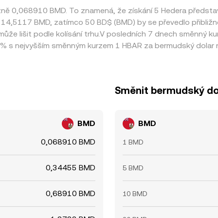
ižně 0,068910 BMD. To znamená, že získání 5 Hedera předs
ně 14,5117 BMD, zatímco 50 BD$ (BMD) by se převedlo přibližn
že lišit podle kolísání trhu.V posledních 7 dnech směnný k
 % s nejvyšším směnným kurzem 1 HBAR za bermudský dolar n
Směnit bermudský do
BMD
BMD
0,068910 BMD
1 BMD
0,34455 BMD
5 BMD
0,68910 BMD
10 BMD