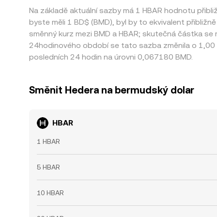
Na základě aktuální sazby má 1 HBAR hodnotu přibl
byste měli 1 BD$ (BMD), byl by to ekvivalent přibliž
směnný kurz mezi BMD a HBAR; skutečná částka se mů
24hodinového období se tato sazba změnila o 1,00
posledních 24 hodin na úrovni 0,067180 BMD.
Směnit Hedera na bermudský dolar
HBAR
1 HBAR
5 HBAR
10 HBAR