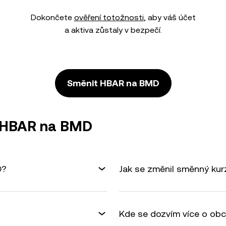
Dokončete
ověření totožnosti
, aby váš účet
a aktiva zůstaly v bezpečí.
Směnit HBAR na BMD
ě HBAR na BMD
D?
Jak se změnil směnný ku
Kde se dozvím více o ob