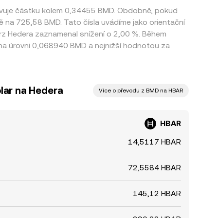
tavuje částku kolem 0,34455 BMD. Obdobně, pokud
ě na 725,58 BMD. Tato čísla uvádíme jako orientační
urz Hedera zaznamenal snížení o 2,00 %. Během
a úrovni 0,068940 BMD a nejnižší hodnotou za
lar na Hedera
Více o převodu z BMD na HBAR
HBAR
14,5117 HBAR
72,5584 HBAR
145,12 HBAR