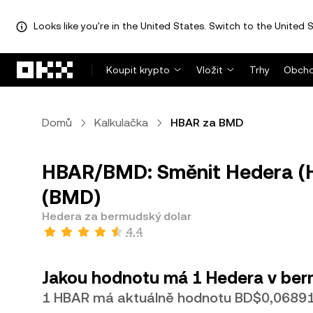
Looks like you're in the United States. Switch to the United S
Přeskočit na hlavní obsah
Koupit krypto
Vložit
Trhy
Obcho
Domů
Kalkulačka
HBAR za BMD
HBAR/BMD: Směnit Hedera (H
(BMD)
Hedera za bermudský dolar
4,4
Jakou hodnotu má 1 Hedera v ber
1 HBAR má aktuálně hodnotu BD$0,06891