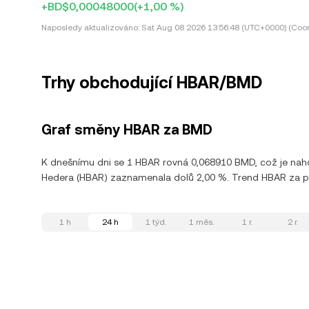
+BD$0,00048000
(+1,00 %)
Naposledy aktualizováno:
Sat Aug 08 2026 13:56:48 (UTC+0000) (Coor
Trhy obchodující HBAR/BMD
Graf směny HBAR za BMD
K dnešnímu dni se 1 HBAR rovná 0,068910 BMD, což je nah
Hedera (HBAR) zaznamenala dolů 2,00 %. Trend HBAR za posl
1 h
24 h
1 týd.
1 měs.
1 r.
2 r.