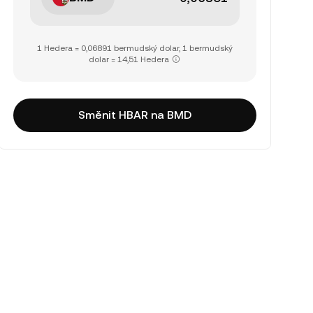
1 Hedera = 0,06891 bermudský dolar, 1 bermudský
dolar = 14,51 Hedera
Směnit HBAR na BMD