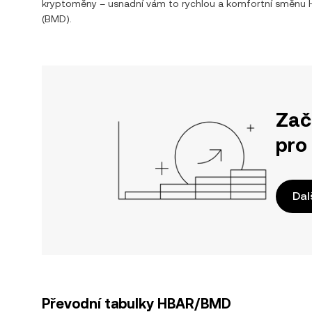
kryptoměny – usnadní vám to rychlou a komfortní směnu
(
BMD
).
Zač
pro
Dal
Převodní tabulky HBAR/BMD