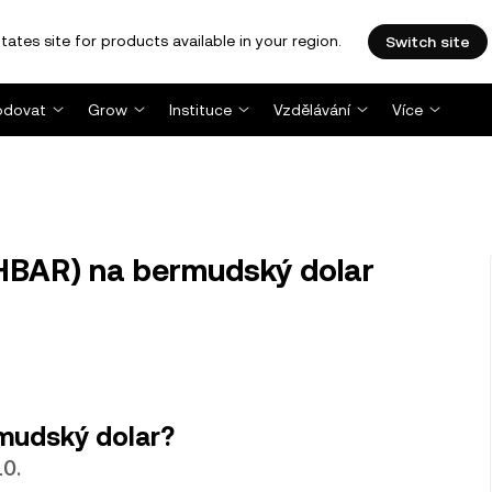
tates site for products available in your region.
Switch site
dovat
Grow
Instituce
Vzdělávání
Více
BAR) na bermudský dolar
mudský dolar?
0.