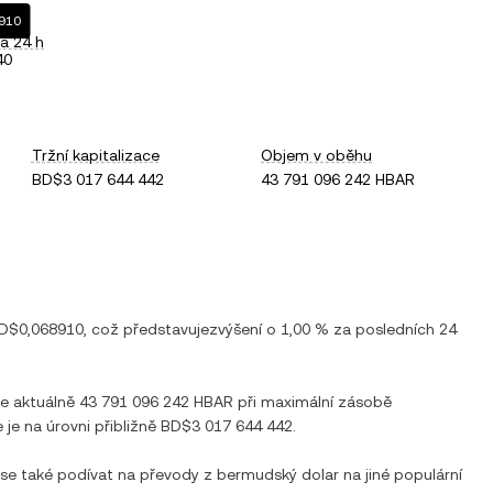
8910
a 24 h
40
Tržní kapitalizace
Objem v oběhu
BD$3 017 644 442
43 791 096 242 HBAR
D$0,068910
, což představuje
zvýšení
o
1,00 %
za posledních 24
je aktuálně
43 791 096 242 HBAR
při maximální zásobě
 je na úrovni přibližně
BD$3 017 644 442
.
 se také podívat na převody z
bermudský dolar
na jiné populární