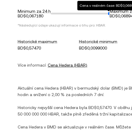
Cena v reálném čase: BD$0,06
Minimum za 24 h
Maximum z
BD$0,067180
BD$0,0689
*Následující údaje ukazují informace o trhu pro:
HBAR
.
Historické maximum
Historické minimum
BD$0,57470
BD$0,0099000
Více informací:
Cena
Hedera
(
HBAR
)
Aktuální cena
Hedera
(
HBAR
) v
bermudský dolar
(
BMD
) je
B
hodin a
snížení
o
2,00 %
za posledních 7 dní.
Historicky nejvyšší cena
Hedera
byla
BD$0,57470
. V oběhu 
50 000 000 000 HBAR
, takže plně zředěná tržní kapitalizace
Cena
Hedera
v
BMD
se aktualizuje v reálném čase. Můžete