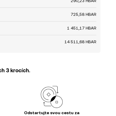
290,23 HBAR
725,58 HBAR
1 451,17 HBAR
14 511,68 HBAR
h 3 krocích.
Odstartujte svou cestu za