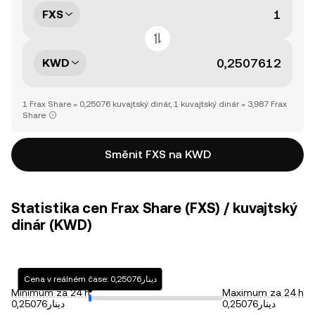
FXS
KWD
1 Frax Share = 0,25076 kuvajtský dinár, 1 kuvajtský dinár = 3,987 Frax
Share
Směnit FXS na KWD
Statistika cen Frax Share (FXS) / kuvajtský
dinár (KWD)
Cena v reálném čase: دينار0,25076
Minimum za 24 h
Maximum za 24 h
دينار0,25076
دينار0,25076