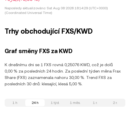
Naposledy aktualizováno:
Sat Aug 08 2026 18:14:29 (UTC+0000)
(Coordinated Universal Time)
Trhy obchodující FXS/KWD
Graf směny FXS za KWD
K dnešnímu dni se 1 FXS rovná 0,25076 KWD, což je dolů
0,00 % za posledních 24 hodin. Za poslední týden měna Frax
Share (FXS) zaznamenala nahoru 30,00 %. Trend FXS za
posledních 30 dnů: klesající, klesá 5,00 %.
1 h
24 h
1 týd.
1 měs.
1 r.
2 r.