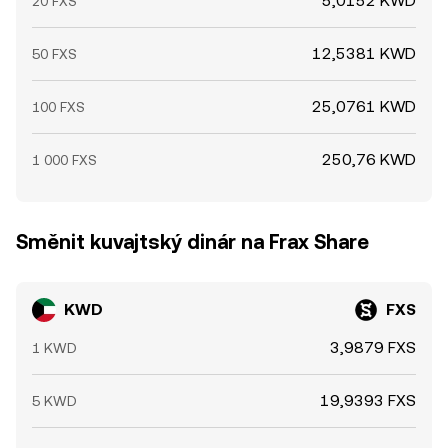
5,0152 KWD
20 FXS
12,5381 KWD
50 FXS
25,0761 KWD
100 FXS
250,76 KWD
1 000 FXS
Směnit kuvajtský dinár na Frax Share
KWD
FXS
3,9879 FXS
1 KWD
19,9393 FXS
5 KWD