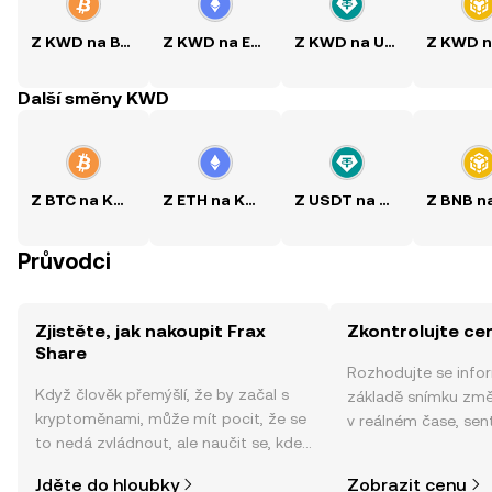
Z KWD na BTC
Z KWD na ETH
Z KWD na USDT
Další směny KWD
Z BTC na KWD
Z ETH na KWD
Z USDT na KWD
Průvodci
Zjistěte, jak nakoupit Frax
Zkontrolujte ce
Share
Rozhodujte se info
Když člověk přemýšlí, že by začal s
základě snímku změ
kryptoměnami, může mít pocit, že se
v reálném čase, sen
to nedá zvládnout, ale naučit se, kde
zpráv a dalších info
a jak nakoupit kryptoměny, může být
Jděte do hloubky
Zobrazit cenu
jednodušší, než si myslíte. Odstartujte