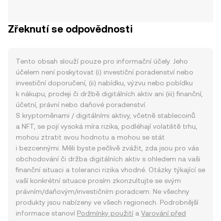
Zřeknutí se odpovědnosti
Tento obsah slouží pouze pro informační účely. Jeho
účelem není poskytovat (i) investiční poradenství nebo
investiční doporučení, (ii) nabídku, výzvu nebo pobídku
k nákupu, prodeji či držbě digitálních aktiv ani (iii) finanční,
účetní, právní nebo daňové poradenství.
S kryptoměnami / digitálními aktivy, včetně stablecoinů
a NFT, se pojí vysoká míra rizika, podléhají volatilitě trhu,
mohou ztratit svou hodnotu a mohou se stát
i bezcennými. Měli byste pečlivě zvážit, zda jsou pro vás
obchodování či držba digitálních aktiv s ohledem na vaši
finanční situaci a toleranci rizika vhodné. Otázky týkající se
vaší konkrétní situace prosím zkonzultujte se svým
právním/daňovým/investičním poradcem. Ne všechny
produkty jsou nabízeny ve všech regionech. Podrobnější
informace stanoví
Podmínky použití
a
Varování před