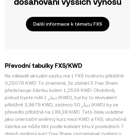
dosahování vyšších výnosů
Další informace k tématu FXS
Převodní tabulky FXS/KWD
Na základě aktuální sazby má 1 FXS hodnotu přibližně
0,25076 KWD. To znamená, že získání 5 Frax Share
představuje částku kolem 1,2538 KWD. Obdobně,
pokud byste měli 1 دينار (KWD), byl by to ekvivalent
přibližně 3,9879 KWD, zatímco 50 دينار (KWD) by se
převedlo přibližně na 199,39 KWD. Tato čísla uvádíme
jako orientační směnný kurz mezi KWD a FXS; skutečná
částka se může lišit podle kolísání trhu.V posledních 7
dnech směnný kurz Frax Share zaznamenal zvýšení o