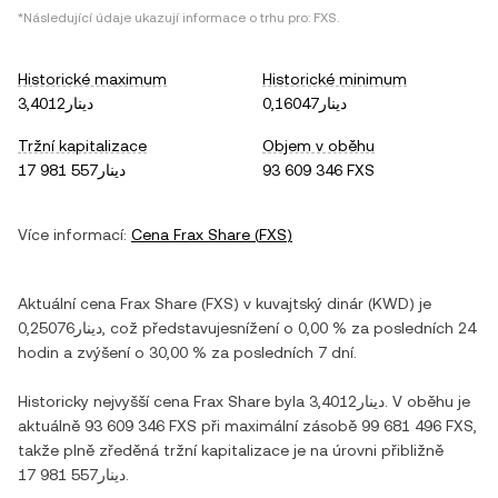
*Následující údaje ukazují informace o trhu pro:
FXS
.
Historické maximum
Historické minimum
دينار0,16047
دينار3,4012
Tržní kapitalizace
Objem v oběhu
دينار17 981 557
93 609 346 FXS
Více informací:
Cena
Frax Share
(
FXS
)
Aktuální cena
Frax Share
(
FXS
) v
kuvajtský dinár
(
KWD
) je
دينار0,25076
, což představuje
snížení
o
0,00 %
za posledních 24
hodin a
zvýšení
o
30,00 %
za posledních 7 dní.
Historicky nejvyšší cena
Frax Share
byla
دينار3,4012
. V oběhu je
aktuálně
93 609 346 FXS
při maximální zásobě
99 681 496 FXS
,
takže plně zředěná tržní kapitalizace je na úrovni přibližně
دينار17 981 557
.