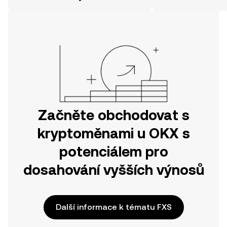
svou cestu v mobilní aplikaci OKX
nebo přímo zde na webu.
Začněte obchodovat s
kryptoměnami u OKX s
potenciálem pro
dosahování vyšších výnosů
Další informace k tématu FXS