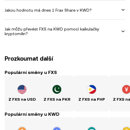
Jakou hodnotu má dnes 1 Frax Share v KWD?
Jak můžu převést FXS na KWD pomocí kalkulačky
kryptoměn?
Prozkoumat další
Populární směny u FXS
Z FXS na USD
Z FXS na PKR
Z FXS na PHP
Z FXS n
Populární směny u KWD