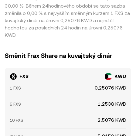
30,00 %. Během 24hodinového období se tato sazba
změnila o 0,00 % s nejvyšším směnným kurzem 1 FXS za
kuvajtský dinár na úrovni 0,25076 KWD a nejnižší
hodnotou za posledních 24 hodin na úrovni 0,25076
KWD.
Směnit Frax Share na kuvajtský dinár
FXS
KWD
0,25076 KWD
1 FXS
1,2538 KWD
5 FXS
2,5076 KWD
10 FXS