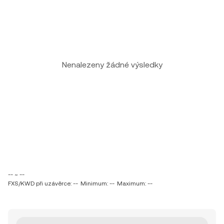
Nenalezeny žádné výsledky
-- ~ --
FXS/KWD při uzávěrce: --
Minimum: --
Maximum: --