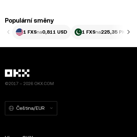
Populární směny
1 FXS
na
0,811 USD
1 FXS
na
225,35 PKR
©2017 – 2026 OKX.COM
Čeština/EUR