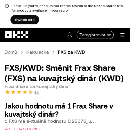
Looks like you're in the United States. Switch to the United States site
for products available in your region.
Switch site
Přeskočit na hlavní obsah
Zaregistrovat se
Domů
Kalkulačka
FXS za KWD
FXS/KWD: Směnit Frax Share
(FXS) na kuvajtský dinár (KWD)
Frax Share za kuvajtský dinár
4,5
Jakou hodnotu má 1 Frax Share v
kuvajtský dinár?
1 FXS má aktuálně hodnotu دينار0,25076.
+دينار0
(+0,00 %)