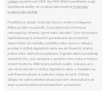
rizikem
společnosti OKX. Na OKX Web3 peněženku a její
doplňkové služby se vztahují samostatné
Podmínky
poskytování služeb
.
Prohlížíte si obsah, který byl shrnut umělou inteligencí.
Mějte prosím na paměti, že poskytnuté informace
nemusejí být přesné, úplné nebo aktuální. Tyto informace
nepředstavují (i) investiční poradenství ani investiční
doporučení, (ii) nabídku, pobídku nebo výzvu k nákupu,
prodeji či držbě digitálních aktiv ani (iii) finanční, účetní,
právní nebo daňové poradenství. Digitální aktiva podléhají
volatilitě trhu, jsou spojena s vysokou míru rizika a mohou
ztratit hodnotu. Měli byste pečlivě zvážit, zda jsou pro
vás obchodování či držba digitálních aktiv s ohledem na
vaši finanční situaci a toleranci rizika vhodné. Otázky
týkající se vaší konkrétní situace prosím zkonzultujte se
svým právním/daňovým/investičním poradcem.