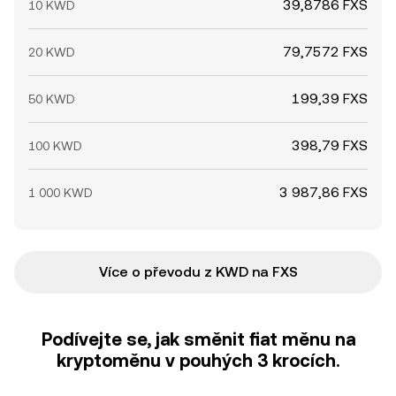
39,8786 FXS
10 KWD
79,7572 FXS
20 KWD
199,39 FXS
50 KWD
398,79 FXS
100 KWD
3 987,86 FXS
1 000 KWD
Více o převodu z KWD na FXS
Podívejte se, jak směnit fiat měnu na
kryptoměnu v pouhých 3 krocích.