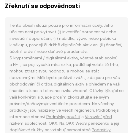
Zřeknutí se odpovědnosti
Tento obsah slouží pouze pro informační účely. Jeho
účelem není poskytovat (i) investiční poradenství nebo
investiční doporučení, (ii) nabídku, výzvu nebo pobídku
k nákupu, prodeji či držbě digitálních aktiv ani (iii) finanční,
účetní, právní nebo daňové poradenství.
S kryptoměnami / digitálními aktivy, včetně stablecoinů
a NFT, se pojí vysoká míra rizika, podléhají volatilitě trhu,
mohou ztratit svou hodnotu a mohou se stát
i bezcennými. Měli byste pečlivě zvážit, zda jsou pro vás
obchodování či držba digitálních aktiv s ohledem na vaši
finanční situaci a toleranci rizika vhodné. Otázky týkající se
vaší konkrétní situace prosím zkonzultujte se svým
právním/daňovým/investičním poradcem. Ne všechny
produkty jsou nabízeny ve všech regionech. Podrobnější
informace stanoví
Podmínky použití
a
Varování před
rizikem
společnosti OKX. Na OKX Web3 peněženku a její
doplňkové služby se vztahují samostatné
Podmínky