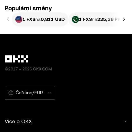
Populární směny
1 FXS
na
0,811 USD
1 FXS
na
225,36 PKR
©2017 – 2026 OKX.COM
Čeština/EUR
Více o OKX