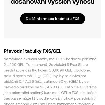
dosahování vyšších výnosů
Další informace k tématu FXS
Převodní tabulky FXS/GEL
Na základě aktuální sazby má 1 FXS hodnotu přibližně
2,1220 GEL. To znamená, že získání 5 Frax Share
představuje částku kolem 10,6099 GEL. Obdobně,
pokud byste měli 1 ლ (GEL), byl by to ekvivalent
přibližně 0,47126 GEL, zatímco 50 ლ (GEL) by se
převedlo přibližně na 23,5629 GEL. Tato čísla uvádíme
jako orientační směnný kurz mezi GEL a FXS; skutečná
částka se může lišit podle kolísání trhu.V posledních 7
dnech směnný kurz Frax Share zaznamenal zvýšení o