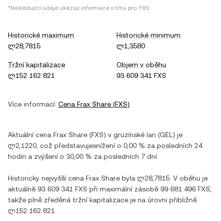
*Následující údaje ukazují informace o trhu pro:
FXS
.
Historické maximum
Historické minimum
ლ28,7815
ლ1,3580
Tržní kapitalizace
Objem v oběhu
ლ152 162 821
93 609 341 FXS
Více informací:
Cena
Frax Share
(
FXS
)
Aktuální cena
Frax Share
(
FXS
) v
gruzínské lari
(
GEL
) je
ლ2,1220
, což představuje
snížení
o
0,00 %
za posledních 24
hodin a
zvýšení
o
30,00 %
za posledních 7 dní.
Historicky nejvyšší cena
Frax Share
byla
ლ28,7815
. V oběhu je
aktuálně
93 609 341 FXS
při maximální zásobě
99 681 496 FXS
,
takže plně zředěná tržní kapitalizace je na úrovni přibližně
ლ152 162 821
.