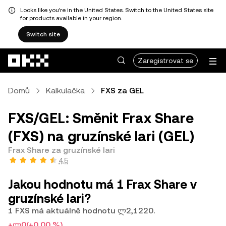
Looks like you're in the United States. Switch to the United States site
for products available in your region.
Switch site
Přeskočit na hlavní obsah
Zaregistrovat se
Domů
Kalkulačka
FXS za GEL
FXS/GEL: Směnit Frax Share
(FXS) na gruzínské lari (GEL)
Frax Share za gruzínské lari
4,5
Jakou hodnotu má 1 Frax Share v
gruzínské lari?
1 FXS má aktuálně hodnotu ლ2,1220.
+ლ0
(+0,00 %)