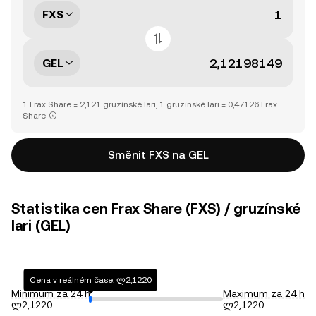
FXS
GEL
1 Frax Share = 2,121 gruzínské lari, 1 gruzínské lari = 0,47126 Frax
Share
Směnit FXS na GEL
Statistika cen Frax Share (FXS) / gruzínské
lari (GEL)
Cena v reálném čase: ლ2,1220
Minimum za 24 h
Maximum za 24 h
ლ2,1220
ლ2,1220