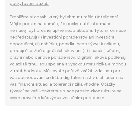
poskytování služeb
.
Prohlížíte si obsah, který byl shrnut umělou inteligencí.
Mějte prosím na paměti, že poskytnuté informace
nemusejí být přesné, úplné nebo aktuální. Tyto informace
nepředstavují (i) investiční poradenství ani investiční
doporučení, (ii) nabídku, pobídku nebo výzvu k nákupu,
prodeji či držbě digitálních aktiv ani (iii) finanční, účetní,
právní nebo daňové poradenství. Digitální aktiva podléhají
volatilitě trhu, jsou spojena s vysokou míru rizika a mohou
ztratit hodnotu. Měli byste pečlivě zvážit, zda jsou pro
vás obchodování či držba digitálních aktiv s ohledem na
vaši finanční situaci a toleranci rizika vhodné. Otázky
týkající se vaší konkrétní situace prosím zkonzultujte se
svým právním/daňovým/investičním poradcem.