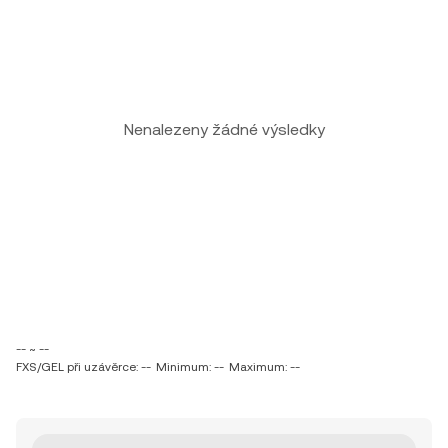
Nenalezeny žádné výsledky
-- ~ --
FXS/GEL při uzávěrce: --
Minimum: --
Maximum: --