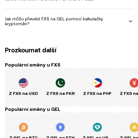
Jak můžu převést FXS na GEL pomocí kalkulačky
kryptoměn?
Prozkoumat další
Populární směny u FXS
Z FXS na USD
Z FXS na PKR
Z FXS na PHP
Z FXS n
Populární směny u GEL
Z GEL na BTC
Z GEL na ETH
Z GEL na USDT
Z GEL n