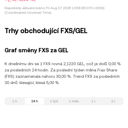
Naposledy aktualizováno:
Fri Aug 07 2026 13:59:28 (UTC+0000)
(Coordinated Universal Time)
Trhy obchodující FXS/GEL
Graf směny FXS za GEL
K dnešnímu dni se 1 FXS rovná 2,1220 GEL, což je dolů 0,00 %
za posledních 24 hodin. Za poslední týden měna Frax Share
(FXS) zaznamenala nahoru 30,00 %. Trend FXS za posledních
30 dnů: klesající, klesá 5,00 %.
1 h
24 h
1 týd.
1 měs.
1 r.
2 r.