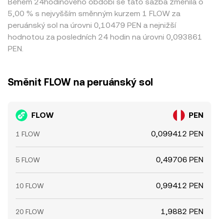
Během 24hodinového období se tato sazba změnila o
5,00 % s nejvyšším směnným kurzem 1 FLOW za
peruánský sol na úrovni 0,10479 PEN a nejnižší
hodnotou za posledních 24 hodin na úrovni 0,093861
PEN.
Směnit FLOW na peruánský sol
FLOW
PEN
0,099412 PEN
1 FLOW
0,49706 PEN
5 FLOW
0,99412 PEN
10 FLOW
1,9882 PEN
20 FLOW