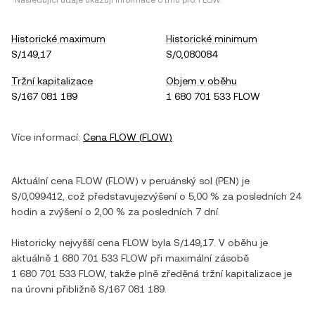
*Následující údaje ukazují informace o trhu pro:
FLOW
.
Historické maximum
Historické minimum
S/149,17
S/0,080084
Tržní kapitalizace
Objem v oběhu
S/167 081 189
1 680 701 533 FLOW
Více informací:
Cena
FLOW
(
FLOW
)
Aktuální cena
FLOW
(
FLOW
) v
peruánský sol
(
PEN
) je
S/0,099412
, což představuje
zvýšení
o
5,00 %
za posledních 24
hodin a
zvýšení
o
2,00 %
za posledních 7 dní.
Historicky nejvyšší cena
FLOW
byla
S/149,17
. V oběhu je
aktuálně
1 680 701 533 FLOW
při maximální zásobě
1 680 701 533 FLOW
, takže plně zředěná tržní kapitalizace je
na úrovni přibližně
S/167 081 189
.