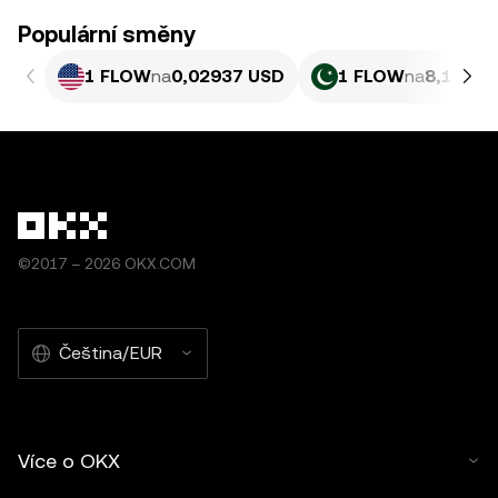
Populární směny
1 FLOW
na
0,02937 USD
1 FLOW
na
8,161 P
©2017 – 2026 OKX.COM
Čeština/EUR
Více o OKX