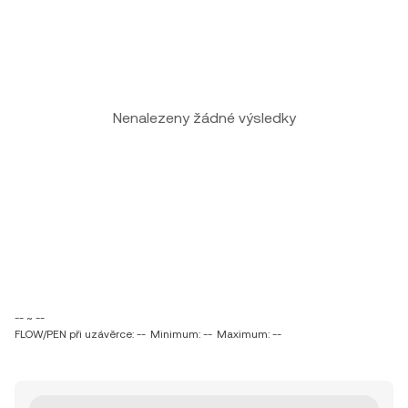
Nenalezeny žádné výsledky
-- ~ --
FLOW/PEN při uzávěrce: --
Minimum: --
Maximum: --