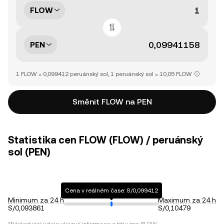
FLOW
PEN
1 FLOW = 0,099412 peruánský sol, 1 peruánský sol = 10,05 FLOW
Směnit FLOW na PEN
Statistika cen FLOW (FLOW) / peruánský
sol (PEN)
Cena v reálném čase: S/0,099412
Minimum za 24 h
Maximum za 24 h
S/0,093861
S/0,10479