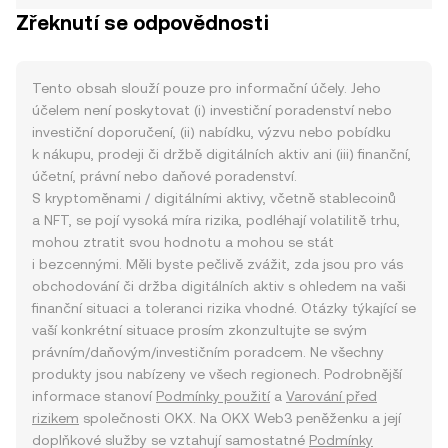
Zřeknutí se odpovědnosti
Tento obsah slouží pouze pro informační účely. Jeho
účelem není poskytovat (i) investiční poradenství nebo
investiční doporučení, (ii) nabídku, výzvu nebo pobídku
k nákupu, prodeji či držbě digitálních aktiv ani (iii) finanční,
účetní, právní nebo daňové poradenství.
S kryptoměnami / digitálními aktivy, včetně stablecoinů
a NFT, se pojí vysoká míra rizika, podléhají volatilitě trhu,
mohou ztratit svou hodnotu a mohou se stát
i bezcennými. Měli byste pečlivě zvážit, zda jsou pro vás
obchodování či držba digitálních aktiv s ohledem na vaši
finanční situaci a toleranci rizika vhodné. Otázky týkající se
vaší konkrétní situace prosím zkonzultujte se svým
právním/daňovým/investičním poradcem. Ne všechny
produkty jsou nabízeny ve všech regionech. Podrobnější
informace stanoví
Podmínky použití
a
Varování před
rizikem
společnosti OKX. Na OKX Web3 peněženku a její
doplňkové služby se vztahují samostatné
Podmínky