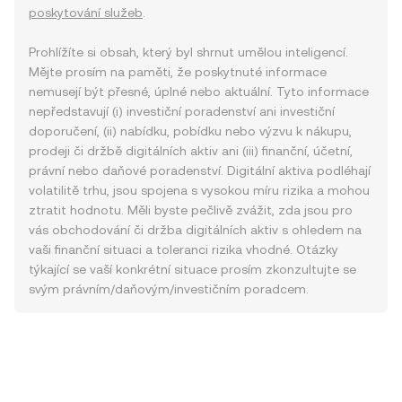
poskytování služeb
.
Prohlížíte si obsah, který byl shrnut umělou inteligencí.
Mějte prosím na paměti, že poskytnuté informace
nemusejí být přesné, úplné nebo aktuální. Tyto informace
nepředstavují (i) investiční poradenství ani investiční
doporučení, (ii) nabídku, pobídku nebo výzvu k nákupu,
prodeji či držbě digitálních aktiv ani (iii) finanční, účetní,
právní nebo daňové poradenství. Digitální aktiva podléhají
volatilitě trhu, jsou spojena s vysokou míru rizika a mohou
ztratit hodnotu. Měli byste pečlivě zvážit, zda jsou pro
vás obchodování či držba digitálních aktiv s ohledem na
vaši finanční situaci a toleranci rizika vhodné. Otázky
týkající se vaší konkrétní situace prosím zkonzultujte se
svým právním/daňovým/investičním poradcem.