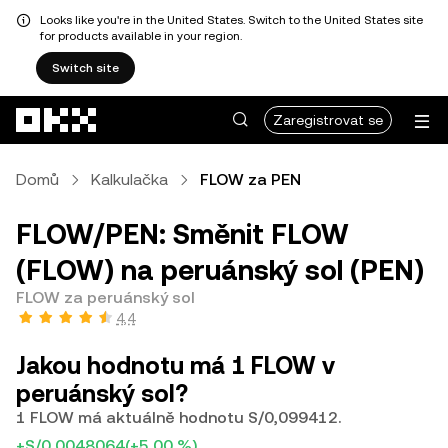
Looks like you're in the United States. Switch to the United States site
for products available in your region.
Switch site
Přeskočit na hlavní obsah
Zaregistrovat se
Domů
Kalkulačka
FLOW za PEN
FLOW/PEN: Směnit FLOW
(FLOW) na peruánský sol (PEN)
FLOW za peruánský sol
4,4
Jakou hodnotu má 1 FLOW v
peruánský sol?
1 FLOW má aktuálně hodnotu S/0,099412.
+S/0,0048064
(+5,00 %)