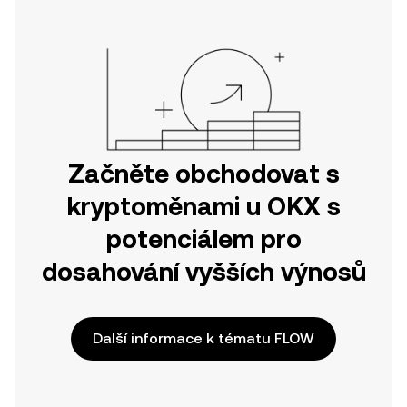
nebo přímo zde na webu.
Začněte obchodovat s
kryptoměnami u OKX s
potenciálem pro
dosahování vyšších výnosů
Další informace k tématu FLOW