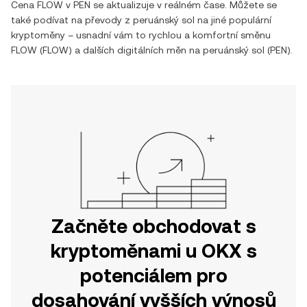
Cena
FLOW
v
PEN
se aktualizuje v reálném čase. Můžete se
také podívat na převody z
peruánský sol
na jiné populární
kryptoměny – usnadní vám to rychlou a komfortní směnu
FLOW
(
FLOW
) a dalších digitálních měn na
peruánský sol
(
PEN
).
Začněte obchodovat s
kryptoměnami u OKX s
potenciálem pro
dosahování vyšších výnosů