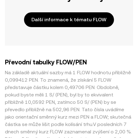
Další informace k tématu FLOW
Převodní tabulky FLOW/PEN
Na základě aktuální sazby má 1 FLOW hodnotu přibližně
0,099412 PEN. To znamená, že získání 5 FLOW
představuje částku kolem 0,49706 PEN. Obdobně,
pokud byste měli 1 S/ (PEN), byl by to ekvivalent
přibližně 10,0592 PEN, zatímco 50 S/ (PEN) by se
převedlo přibližně na 502,96 PEN. Tato čísla uvádíme
jako orientační směnný kurz mezi PEN a FLOW; skutečná
částka se může lišit podle kolísání trhu.V posledních 7
dnech směnný kurz FLOW zaznamenal zvýšení o 2,00 %.