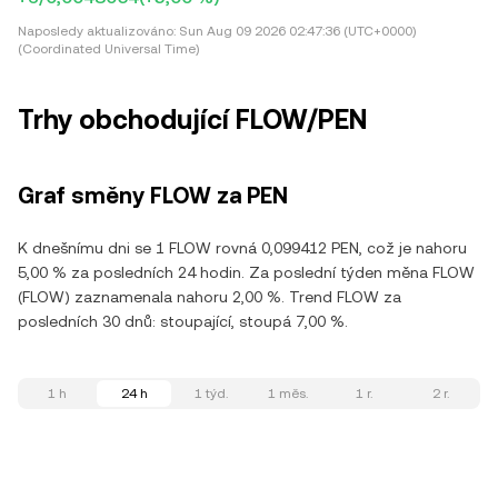
Naposledy aktualizováno:
Sun Aug 09 2026 02:47:36 (UTC+0000)
(Coordinated Universal Time)
Trhy obchodující FLOW/PEN
Graf směny FLOW za PEN
K dnešnímu dni se 1 FLOW rovná 0,099412 PEN, což je nahoru
5,00 % za posledních 24 hodin. Za poslední týden měna FLOW
(FLOW) zaznamenala nahoru 2,00 %. Trend FLOW za
posledních 30 dnů: stoupající, stoupá 7,00 %.
1 h
24 h
1 týd.
1 měs.
1 r.
2 r.