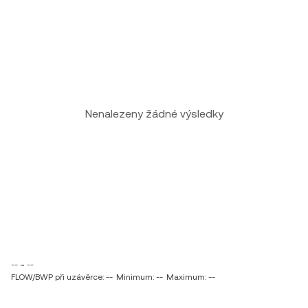
Nenalezeny žádné výsledky
-- ~ --
FLOW/BWP při uzávěrce: --
Minimum: --
Maximum: --