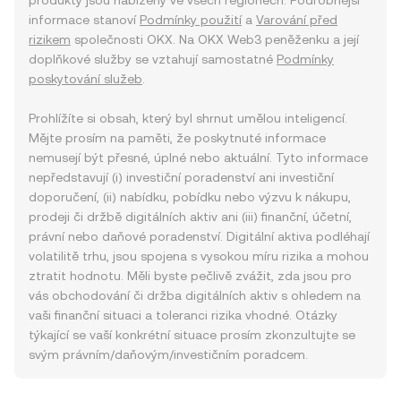
produkty jsou nabízeny ve všech regionech. Podrobnější
informace stanoví
Podmínky použití
a
Varování před
rizikem
společnosti OKX. Na OKX Web3 peněženku a její
doplňkové služby se vztahují samostatné
Podmínky
poskytování služeb
.
Prohlížíte si obsah, který byl shrnut umělou inteligencí.
Mějte prosím na paměti, že poskytnuté informace
nemusejí být přesné, úplné nebo aktuální. Tyto informace
nepředstavují (i) investiční poradenství ani investiční
doporučení, (ii) nabídku, pobídku nebo výzvu k nákupu,
prodeji či držbě digitálních aktiv ani (iii) finanční, účetní,
právní nebo daňové poradenství. Digitální aktiva podléhají
volatilitě trhu, jsou spojena s vysokou míru rizika a mohou
ztratit hodnotu. Měli byste pečlivě zvážit, zda jsou pro
vás obchodování či držba digitálních aktiv s ohledem na
vaši finanční situaci a toleranci rizika vhodné. Otázky
týkající se vaší konkrétní situace prosím zkonzultujte se
svým právním/daňovým/investičním poradcem.