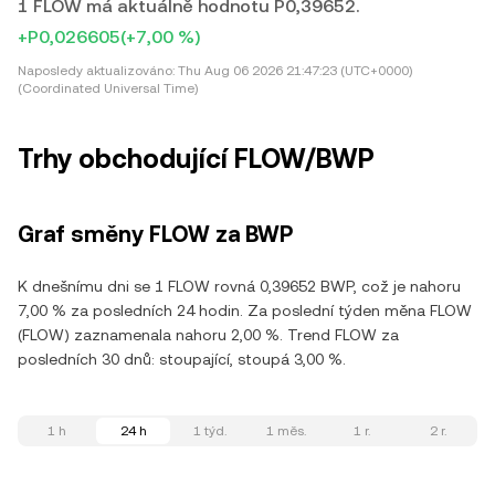
1 FLOW má aktuálně hodnotu P0,39652.
+P0,026605
(+7,00 %)
Naposledy aktualizováno:
Thu Aug 06 2026 21:47:23 (UTC+0000)
(Coordinated Universal Time)
Trhy obchodující FLOW/BWP
Graf směny FLOW za BWP
K dnešnímu dni se 1 FLOW rovná 0,39652 BWP, což je nahoru
7,00 % za posledních 24 hodin. Za poslední týden měna FLOW
(FLOW) zaznamenala nahoru 2,00 %. Trend FLOW za
posledních 30 dnů: stoupající, stoupá 3,00 %.
1 h
24 h
1 týd.
1 měs.
1 r.
2 r.