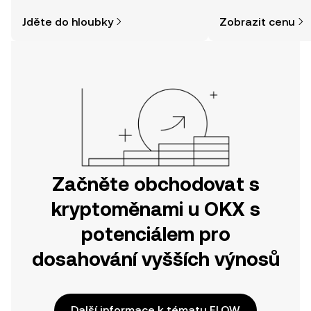
a jak nakoupit kryptoměny, může být
zpráv a dalších info
Jděte do hloubky
Zobrazit cenu
jednodušší, než si myslíte. Odstartujte
svou cestu v mobilní aplikaci OKX
nebo přímo zde na webu.
Začněte obchodovat s
kryptoměnami u OKX s
potenciálem pro
dosahování vyšších výnosů
Další informace k tématu FLOW