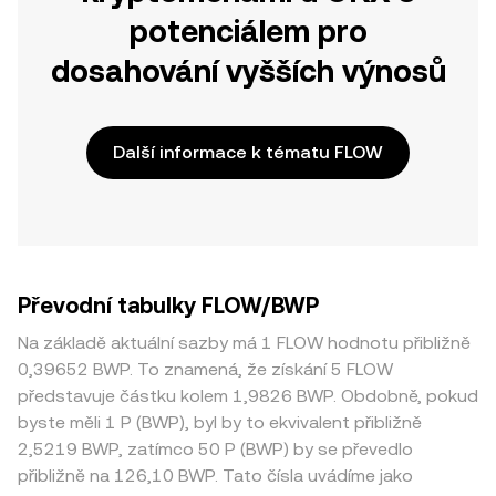
potenciálem pro
dosahování vyšších výnosů
Další informace k tématu FLOW
Převodní tabulky FLOW/BWP
Na základě aktuální sazby má 1 FLOW hodnotu přibližně
0,39652 BWP. To znamená, že získání 5 FLOW
představuje částku kolem 1,9826 BWP. Obdobně, pokud
byste měli 1 P (BWP), byl by to ekvivalent přibližně
2,5219 BWP, zatímco 50 P (BWP) by se převedlo
přibližně na 126,10 BWP. Tato čísla uvádíme jako