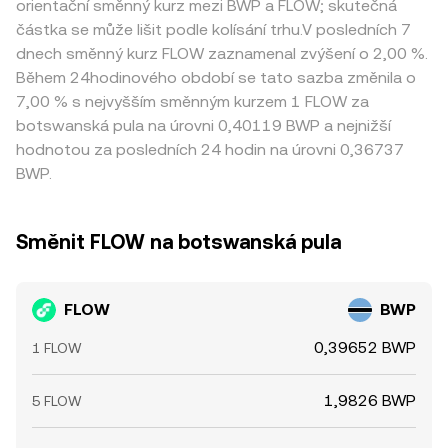
orientační směnný kurz mezi BWP a FLOW; skutečná
částka se může lišit podle kolísání trhu.V posledních 7
dnech směnný kurz FLOW zaznamenal zvýšení o 2,00 %.
Během 24hodinového období se tato sazba změnila o
7,00 % s nejvyšším směnným kurzem 1 FLOW za
botswanská pula na úrovni 0,40119 BWP a nejnižší
hodnotou za posledních 24 hodin na úrovni 0,36737
BWP.
Směnit FLOW na botswanská pula
FLOW
BWP
0,39652 BWP
1 FLOW
1,9826 BWP
5 FLOW