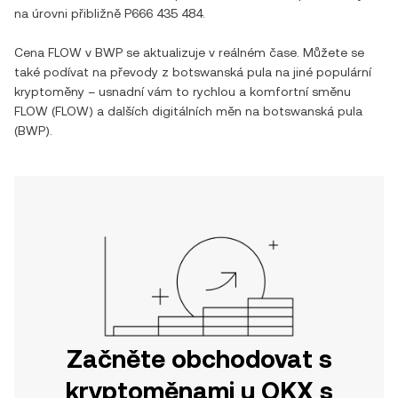
na úrovni přibližně
P666 435 484
.
Cena
FLOW
v
BWP
se aktualizuje v reálném čase. Můžete se
také podívat na převody z
botswanská pula
na jiné populární
kryptoměny – usnadní vám to rychlou a komfortní směnu
FLOW
(
FLOW
) a dalších digitálních měn na
botswanská pula
(
BWP
).
Začněte obchodovat s
kryptoměnami u OKX s