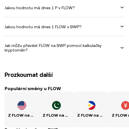
Jakou hodnotu má dnes 1 P v FLOW?
Jakou hodnotu má dnes 1 FLOW v BWP?
Jak můžu převést FLOW na BWP pomocí kalkulačky
kryptoměn?
Prozkoumat další
Populární směny u FLOW
Z FLOW na USD
Z FLOW na PKR
Z FLOW na PHP