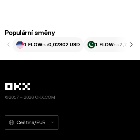
Populární směny
1 FLOW
na
0,02802 USD
1 FLOW
na
7,782 P
©2017 – 2026 OKX.COM
Čeština/EUR