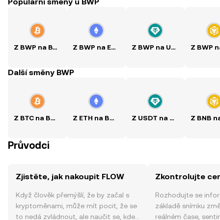
Populární směny u BWP
Z BWP na BTC
Z BWP na ETH
Z BWP na USDT
Další směny BWP
Z BTC na BWP
Z ETH na BWP
Z USDT na BWP
Průvodci
Zjistěte, jak nakoupit FLOW
Zkontrolujte c
Když člověk přemýšlí, že by začal s
Rozhodujte se info
kryptoměnami, může mít pocit, že se
základě snímku zm
to nedá zvládnout, ale naučit se, kde
reálném čase, sent