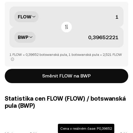
FLOW
BWP
1 FLOW = 0,39652 botswanská pula, 1 botswanská pula = 2,521 FLOW
Směnit FLOW na BWP
Statistika cen FLOW (FLOW) / botswanská
pula (BWP)
Cena v reálném čase: P0,39652