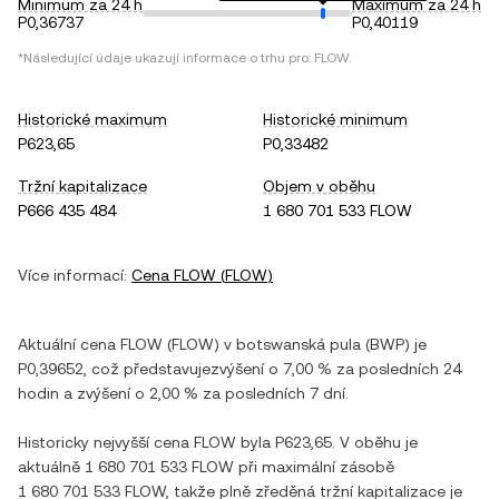
Minimum za 24 h
Maximum za 24 h
P0,36737
P0,40119
*Následující údaje ukazují informace o trhu pro:
FLOW
.
Historické maximum
Historické minimum
P623,65
P0,33482
Tržní kapitalizace
Objem v oběhu
P666 435 484
1 680 701 533 FLOW
Více informací:
Cena
FLOW
(
FLOW
)
Aktuální cena
FLOW
(
FLOW
) v
botswanská pula
(
BWP
) je
P0,39652
, což představuje
zvýšení
o
7,00 %
za posledních 24
hodin a
zvýšení
o
2,00 %
za posledních 7 dní.
Historicky nejvyšší cena
FLOW
byla
P623,65
. V oběhu je
aktuálně
1 680 701 533 FLOW
při maximální zásobě
1 680 701 533 FLOW
, takže plně zředěná tržní kapitalizace je