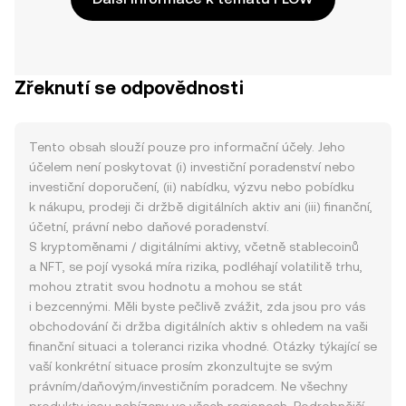
Zřeknutí se odpovědnosti
Tento obsah slouží pouze pro informační účely. Jeho
účelem není poskytovat (i) investiční poradenství nebo
investiční doporučení, (ii) nabídku, výzvu nebo pobídku
k nákupu, prodeji či držbě digitálních aktiv ani (iii) finanční,
účetní, právní nebo daňové poradenství.
S kryptoměnami / digitálními aktivy, včetně stablecoinů
a NFT, se pojí vysoká míra rizika, podléhají volatilitě trhu,
mohou ztratit svou hodnotu a mohou se stát
i bezcennými. Měli byste pečlivě zvážit, zda jsou pro vás
obchodování či držba digitálních aktiv s ohledem na vaši
finanční situaci a toleranci rizika vhodné. Otázky týkající se
vaší konkrétní situace prosím zkonzultujte se svým
právním/daňovým/investičním poradcem. Ne všechny