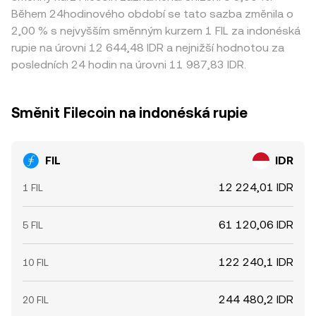
Během 24hodinového období se tato sazba změnila o
2,00 % s nejvyšším směnným kurzem 1 FIL za indonéská
rupie na úrovni 12 644,48 IDR a nejnižší hodnotou za
posledních 24 hodin na úrovni 11 987,83 IDR.
Směnit Filecoin na indonéská rupie
FIL
IDR
12 224,01 IDR
1 FIL
61 120,06 IDR
5 FIL
122 240,1 IDR
10 FIL
244 480,2 IDR
20 FIL