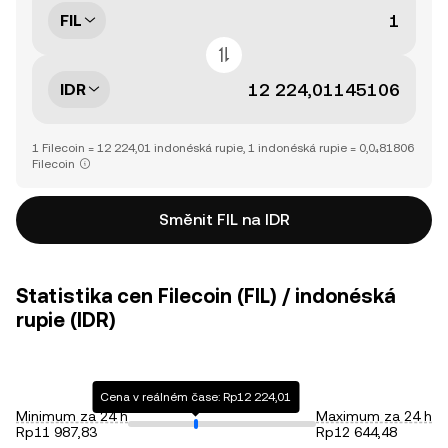
FIL
IDR
1 Filecoin = 12 224,01 indonéská rupie, 1 indonéská rupie = 0,0₄81806
Filecoin
Směnit FIL na IDR
Statistika cen Filecoin (FIL) / indonéská
rupie (IDR)
Cena v reálném čase: Rp12 224,01
Minimum za 24 h
Maximum za 24 h
Rp11 987,83
Rp12 644,48