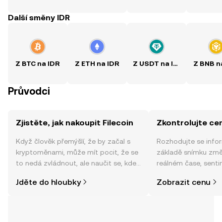
Další směny IDR
Z BTC na IDR
Z ETH na IDR
Z USDT na IDR
Z BNB n
Průvodci
Zjistěte, jak nakoupit Filecoin
Zkontrolujte cen
Když člověk přemýšlí, že by začal s
Rozhodujte se info
kryptoměnami, může mít pocit, že se
základě snímku změn
to nedá zvládnout, ale naučit se, kde
reálném čase, sent
a jak nakoupit kryptoměny, může být
zpráv a dalších info
Jděte do hloubky
Zobrazit cenu
jednodušší, než si myslíte. Odstartujte
svou cestu v mobilní aplikaci OKX
nebo přímo zde na webu.