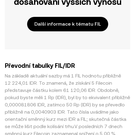
dosahování vyšších výnosů
Další informace k tématu FIL
Převodní tabulky FIL/IDR
Na základě aktuální sazby má 1 FIL hodnotu přibližně
12 224,01 IDR. To znamená, že získání 5 Filecoin
představuje částku kolem 61 120,06 IDR. Obdobně,
pokud byste měli 1 Rp (IDR), byl by to ekvivalent přibližně
0,000081806 IDR, zatímco 50 Rp (IDR) by se převedlo
přibližně na 0,0040903 IDR. Tato čísla uvádíme jako
orientační směnný kurz mezi IDR a FIL; skutečná částka
se může lišit podle kolísání trhu.V posledních 7 dnech
směnný kurz Filecoin zaznamenal snížení o 5,00 %.