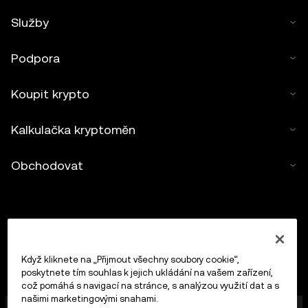
Služby
Podpora
Koupit krypto
Kalkulačka kryptoměn
Obchodovat
Když kliknete na „Přijmout všechny soubory cookie“,
poskytnete tím souhlas k jejich ukládání na vašem zařízení,
což pomáhá s navigací na stránce, s analýzou využití dat a s
našimi marketingovými snahami.