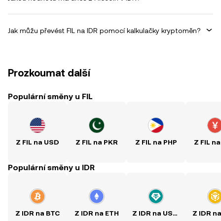
Jak můžu převést FIL na IDR pomocí kalkulačky kryptoměn?
Prozkoumat další
Populární směny u FIL
Z FIL na USD
Z FIL na PKR
Z FIL na PHP
Z FIL n
Populární směny u IDR
Z IDR na BTC
Z IDR na ETH
Z IDR na USDT
Z IDR n