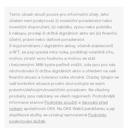
Tento obsah slouží pouze pro informační účely. Jeho
účelem není poskytovat (i) investiční poradenství nebo
investiční doporučení, (ii) nabídku, výzvu nebo pobídku
k nákupu, prodeji či držbě digitálních aktiv ani (iii) finanční,
účetní, právní nebo daňové poradenství.
S kryptoměnami / digitálními aktivy, včetně stablecoinů
a NFT, se pojí vysoká míra rizika, podléhají volatilitě trhu,
mohou ztratit svou hodnotu a mohou se stát
i bezcennými. Měli byste pečlivě zvážit, zda jsou pro vás
obchodování či držba digitálních aktiv s ohledem na vaši
finanční situaci a toleranci rizika vhodné. Otázky týkající se
vaší konkrétní situace prosím zkonzultujte se svým
právním/daňovým/investičním poradcem. Ne všechny
produkty jsou nabízeny ve všech regionech. Podrobnější
informace stanoví
Podmínky použití
a
Varování před
rizikem
společnosti OKX. Na OKX Web3 peněženku a její
doplňkové služby se vztahují samostatné
Podmínky
poskytování služeb
.