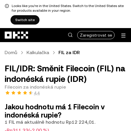
Looks like you're in the United States. Switch to the United States site
for products available in your region.
Switch site
Přeskočit na hlavní obsah
Zaregistrovat se
Domů
Kalkulačka
FIL za IDR
FIL/IDR: Směnit Filecoin (FIL) na
indonéská rupie (IDR)
Filecoin za indonéská rupie
4,4
Jakou hodnotu má 1 Filecoin v
indonéská rupie?
1 FIL má aktuálně hodnotu Rp12 224,01.
-Rp311,33
(-2,00 %)