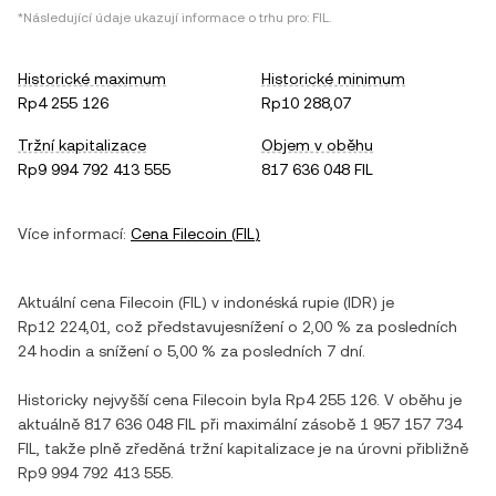
*Následující údaje ukazují informace o trhu pro:
FIL
.
Historické maximum
Historické minimum
Rp4 255 126
Rp10 288,07
Tržní kapitalizace
Objem v oběhu
Rp9 994 792 413 555
817 636 048 FIL
Více informací:
Cena
Filecoin
(
FIL
)
Aktuální cena
Filecoin
(
FIL
) v
indonéská rupie
(
IDR
) je
Rp12 224,01
, což představuje
snížení
o
2,00 %
za posledních
24 hodin a
snížení
o
5,00 %
za posledních 7 dní.
Historicky nejvyšší cena
Filecoin
byla
Rp4 255 126
. V oběhu je
aktuálně
817 636 048 FIL
při maximální zásobě
1 957 157 734
FIL
, takže plně zředěná tržní kapitalizace je na úrovni přibližně
Rp9 994 792 413 555
.