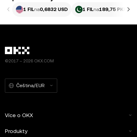
1 FIL
na
0,6832 USD
1 FIL
na
189,75 PKR
©2017 – 2026 OKX.COM
Čeština/EUR
Více o OKX
Produkty