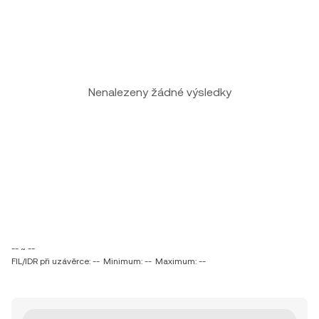
Nenalezeny žádné výsledky
-- ~ --
FIL/IDR při uzávěrce: --
Minimum: --
Maximum: --