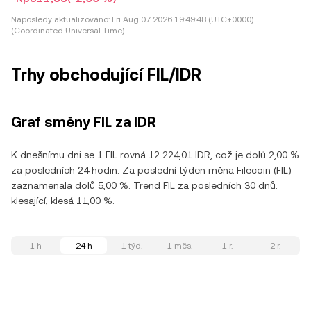
Naposledy aktualizováno:
Fri Aug 07 2026 19:49:48 (UTC+0000)
(Coordinated Universal Time)
Trhy obchodující FIL/IDR
Graf směny FIL za IDR
K dnešnímu dni se 1 FIL rovná 12 224,01 IDR, což je dolů 2,00 %
za posledních 24 hodin. Za poslední týden měna Filecoin (FIL)
zaznamenala dolů 5,00 %. Trend FIL za posledních 30 dnů:
klesající, klesá 11,00 %.
1 h
24 h
1 týd.
1 měs.
1 r.
2 r.