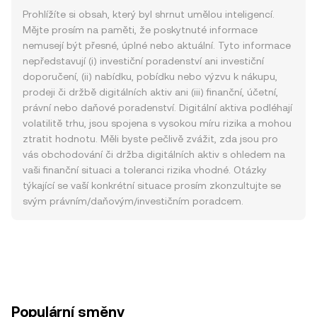
Prohlížíte si obsah, který byl shrnut umělou inteligencí.
Mějte prosím na paměti, že poskytnuté informace
nemusejí být přesné, úplné nebo aktuální. Tyto informace
nepředstavují (i) investiční poradenství ani investiční
doporučení, (ii) nabídku, pobídku nebo výzvu k nákupu,
prodeji či držbě digitálních aktiv ani (iii) finanční, účetní,
právní nebo daňové poradenství. Digitální aktiva podléhají
volatilitě trhu, jsou spojena s vysokou míru rizika a mohou
ztratit hodnotu. Měli byste pečlivě zvážit, zda jsou pro
vás obchodování či držba digitálních aktiv s ohledem na
vaši finanční situaci a toleranci rizika vhodné. Otázky
týkající se vaší konkrétní situace prosím zkonzultujte se
svým právním/daňovým/investičním poradcem.
Populární směny