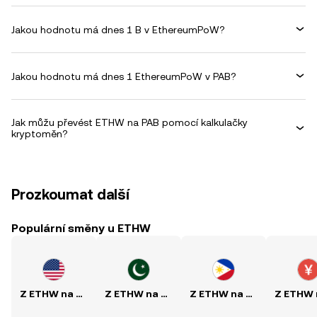
Jakou hodnotu má dnes 1 B v EthereumPoW?
Jakou hodnotu má dnes 1 EthereumPoW v PAB?
Jak můžu převést ETHW na PAB pomocí kalkulačky
kryptoměn?
Prozkoumat další
Populární směny u ETHW
Z ETHW na USD
Z ETHW na PKR
Z ETHW na PHP