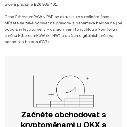
úrovni přibližně
B26 965 461
.
Cena
EthereumPoW
v
PAB
se aktualizuje v reálném čase.
Můžete se také podívat na převody z
panamská balboa
na jiné
populární kryptoměny – usnadní vám to rychlou a komfortní
směnu
EthereumPoW
(
ETHW
) a dalších digitálních měn na
panamská balboa
(
PAB
).
Začněte obchodovat s
kryptoměnami u OKX s