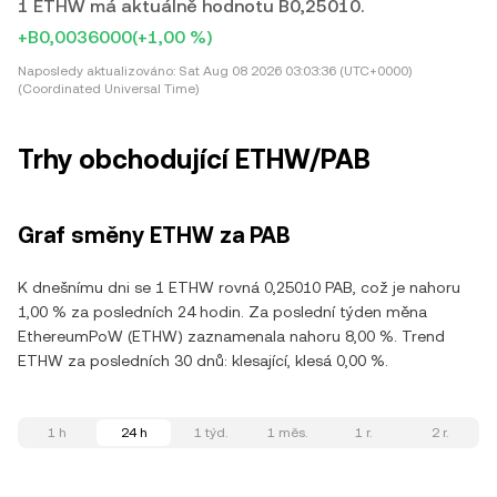
1 ETHW má aktuálně hodnotu B0,25010.
+B0,0036000
(+1,00 %)
Naposledy aktualizováno:
Sat Aug 08 2026 03:03:36 (UTC+0000)
(Coordinated Universal Time)
Trhy obchodující ETHW/PAB
Graf směny ETHW za PAB
K dnešnímu dni se 1 ETHW rovná 0,25010 PAB, což je nahoru
1,00 % za posledních 24 hodin. Za poslední týden měna
EthereumPoW (ETHW) zaznamenala nahoru 8,00 %. Trend
ETHW za posledních 30 dnů: klesající, klesá 0,00 %.
1 h
24 h
1 týd.
1 měs.
1 r.
2 r.