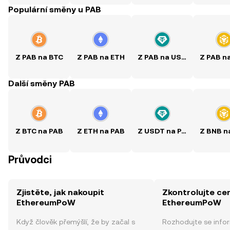
Populární směny u PAB
Z PAB na BTC
Z PAB na ETH
Z PAB na USDT
Z PAB n
Další směny PAB
Z BTC na PAB
Z ETH na PAB
Z USDT na PAB
Z BNB n
Průvodci
Zjistěte, jak nakoupit
Zkontrolujte ce
EthereumPoW
EthereumPoW
Když člověk přemýšlí, že by začal s
Rozhodujte se info