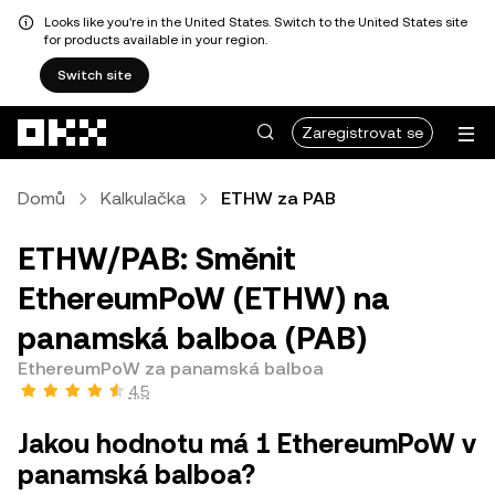
Looks like you're in the United States. Switch to the United States site
for products available in your region.
Switch site
Přeskočit na hlavní obsah
Zaregistrovat se
Domů
Kalkulačka
ETHW za PAB
ETHW/PAB: Směnit
EthereumPoW (ETHW) na
panamská balboa (PAB)
EthereumPoW za panamská balboa
4,5
Jakou hodnotu má 1 EthereumPoW v
panamská balboa?