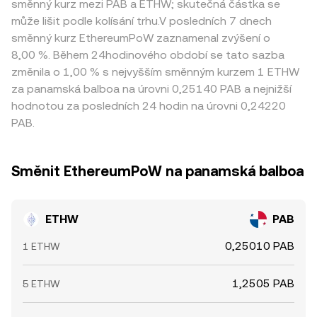
směnný kurz mezi PAB a ETHW; skutečná částka se
může lišit podle kolísání trhu.V posledních 7 dnech
směnný kurz EthereumPoW zaznamenal zvýšení o
8,00 %. Během 24hodinového období se tato sazba
změnila o 1,00 % s nejvyšším směnným kurzem 1 ETHW
za panamská balboa na úrovni 0,25140 PAB a nejnižší
hodnotou za posledních 24 hodin na úrovni 0,24220
PAB.
Směnit EthereumPoW na panamská balboa
ETHW
PAB
0,25010 PAB
1 ETHW
1,2505 PAB
5 ETHW