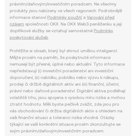
právním/daňovým/investičním poradcem. Ne všechny
produkty jsou nabízeny ve všech regionech. Podrobnější
informace stanoví
Podmínky použití
a
Varování před
rizikem
společnosti OKX. Na OKX Web3 peněženku a její
doplňkové služby se vztahují samostatné
Podmínky
poskytování služeb
.
Prohlížíte si obsah, který byl shrnut umělou inteligencí.
Mějte prosím na paměti, že poskytnuté informace
nemusejí být přesné, úplné nebo aktuální. Tyto informace
nepředstavují (i) investiční poradenství ani investiční
doporučení, (ii) nabídku, pobídku nebo výzvu k nákupu,
prodeji či držbě digitálních aktiv ani (iii) finanční, účetní,
právní nebo daňové poradenství. Digitální aktiva podléhají
volatilitě trhu, jsou spojena s vysokou míru rizika a mohou
ztratit hodnotu. Měli byste pečlivě zvážit, zda jsou pro
vás obchodování či držba digitálních aktiv s ohledem na
vaši finanční situaci a toleranci rizika vhodné. Otázky
týkající se vaší konkrétní situace prosím zkonzultujte se
svým právním/daňovým/investičním poradcem.