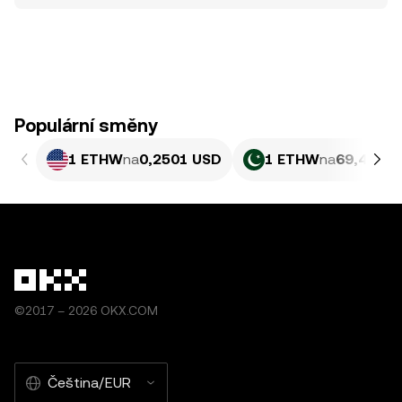
Populární směny
1 ETHW
na
0,2501 USD
1 ETHW
na
69,49 PK
©2017 – 2026 OKX.COM
Čeština/EUR