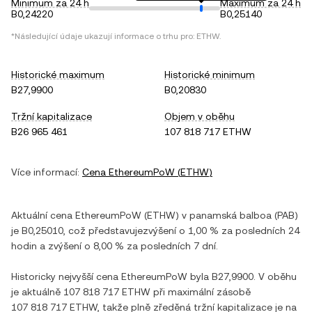
Minimum za 24 h
Maximum za 24 h
B0,24220
B0,25140
*Následující údaje ukazují informace o trhu pro:
ETHW
.
Historické maximum
Historické minimum
B27,9900
B0,20830
Tržní kapitalizace
Objem v oběhu
B26 965 461
107 818 717 ETHW
Více informací:
Cena
EthereumPoW
(
ETHW
)
Aktuální cena
EthereumPoW
(
ETHW
) v
panamská balboa
(
PAB
)
je
B0,25010
, což představuje
zvýšení
o
1,00 %
za posledních 24
hodin a
zvýšení
o
8,00 %
za posledních 7 dní.
Historicky nejvyšší cena
EthereumPoW
byla
B27,9900
. V oběhu
je aktuálně
107 818 717 ETHW
při maximální zásobě
107 818 717 ETHW
, takže plně zředěná tržní kapitalizace je na