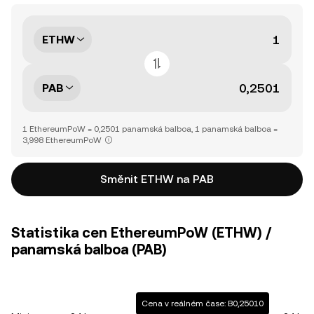
ETHW
PAB
1 EthereumPoW = 0,2501 panamská balboa, 1 panamská balboa =
3,998 EthereumPoW
Směnit ETHW na PAB
Statistika cen EthereumPoW (ETHW) /
panamská balboa (PAB)
Cena v reálném čase: B0,25010