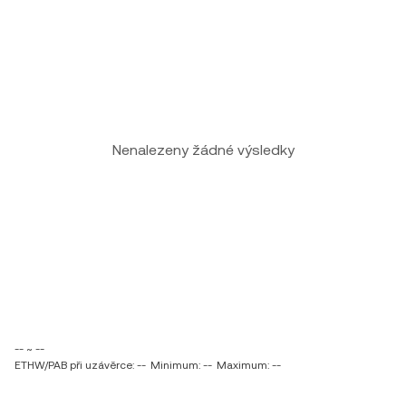
Nenalezeny žádné výsledky
-- ~ --
ETHW/PAB při uzávěrce: --
Minimum: --
Maximum: --