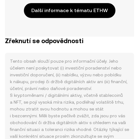
Další informace k tématu ETHW
Zřeknutí se odpovědnosti
Tento obsah slouží pouze pro informační účely. Jeho
účelem není poskytovat (i) investiční poradenství nebo
investiční doporučení, (ii) nabídku, výzvu nebo pobídku
k nákupu, prodeji či držbě digitálních aktiv ani (iii) finanční,
účetní, právní nebo daňové poradenství.
S kryptoměnami / digitálními aktivy, včetně stablecoinů
a NFT, se pojí vysoká míra rizika, podléhají volatilitě trhu,
mohou ztratit svou hodnotu a mohou se stát
i bezcennými. Měli byste pečlivě zvážit, zda jsou pro vás
obchodování či držba digitálních aktiv s ohledem na vaši
finanční situaci a toleranci rizika vhodné. Otázky týkající se
vaší konkrétní situace prosím zkonzultujte se svým