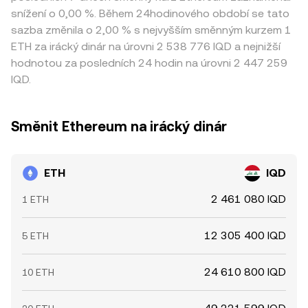
snížení o 0,00 %. Během 24hodinového období se tato
sazba změnila o 2,00 % s nejvyšším směnným kurzem 1
ETH za irácký dinár na úrovni 2 538 776 IQD a nejnižší
hodnotou za posledních 24 hodin na úrovni 2 447 259
IQD.
Směnit Ethereum na irácký dinár
ETH
IQD
2 461 080 IQD
1 ETH
12 305 400 IQD
5 ETH
24 610 800 IQD
10 ETH