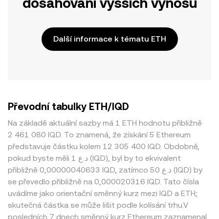
dosahování vyšších výnosů
Další informace k tématu ETH
Převodní tabulky ETH/IQD
Na základě aktuální sazby má 1 ETH hodnotu přibližně
2 461 080 IQD. To znamená, že získání 5 Ethereum
představuje částku kolem 12 305 400 IQD. Obdobně,
pokud byste měli 1 د.ع (IQD), byl by to ekvivalent
přibližně 0,00000040633 IQD, zatímco 50 د.ع (IQD) by
se převedlo přibližně na 0,000020316 IQD. Tato čísla
uvádíme jako orientační směnný kurz mezi IQD a ETH;
skutečná částka se může lišit podle kolísání trhu.V
posledních 7 dnech směnný kurz Ethereum zaznamenal