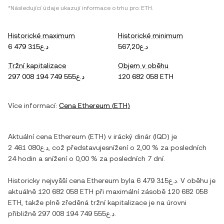
*Následující údaje ukazují informace o trhu pro:
ETH
.
Historické maximum
Historické minimum
د.ع567,20
د.ع6 479 315
Tržní kapitalizace
Objem v oběhu
د.ع297 008 194 749 555
120 682 058 ETH
Více informací:
Cena
Ethereum
(
ETH
)
Aktuální cena
Ethereum
(
ETH
) v
irácký dinár
(
IQD
) je
د.ع2 461 080
, což představuje
snížení
o
2,00 %
za posledních
24 hodin a
snížení
o
0,00 %
za posledních 7 dní.
Historicky nejvyšší cena
Ethereum
byla
د.ع6 479 315
. V oběhu je
aktuálně
120 682 058 ETH
při maximální zásobě
120 682 058
ETH
, takže plně zředěná tržní kapitalizace je na úrovni
přibližně
د.ع297 008 194 749 555
.