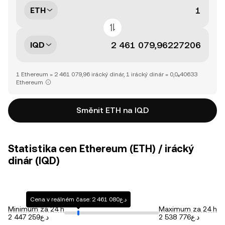
ETH
IQD
1 Ethereum = 2 461 079,96 irácký dinár, 1 irácký dinár = 0,0₆40633
Ethereum
Směnit ETH na IQD
Statistika cen Ethereum (ETH) / irácký
dinár (IQD)
Cena v reálném čase: د.ع2 461 080
Minimum za 24 h
Maximum za 24 h
د.ع2 538 776
د.ع2 447 259