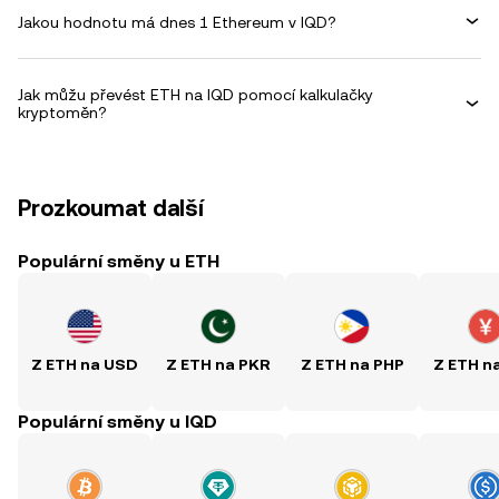
Jakou hodnotu má dnes 1 Ethereum v IQD?
Jak můžu převést ETH na IQD pomocí kalkulačky
kryptoměn?
Prozkoumat další
Populární směny u ETH
Z ETH na USD
Z ETH na PKR
Z ETH na PHP
Z ETH n
Populární směny u IQD