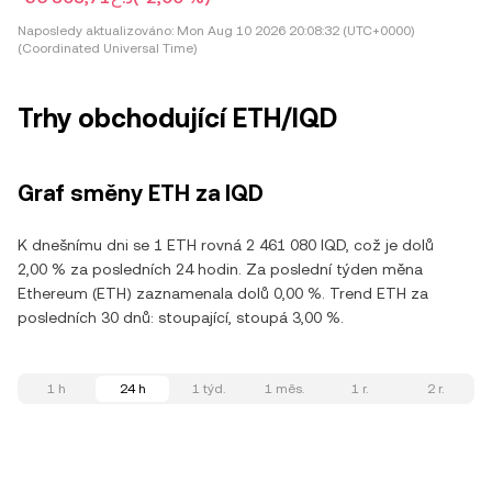
Naposledy aktualizováno:
Mon Aug 10 2026 20:08:32 (UTC+0000)
(Coordinated Universal Time)
Trhy obchodující ETH/IQD
Graf směny ETH za IQD
K dnešnímu dni se 1 ETH rovná 2 461 080 IQD, což je dolů
2,00 % za posledních 24 hodin. Za poslední týden měna
Ethereum (ETH) zaznamenala dolů 0,00 %. Trend ETH za
posledních 30 dnů: stoupající, stoupá 3,00 %.
1 h
24 h
1 týd.
1 měs.
1 r.
2 r.