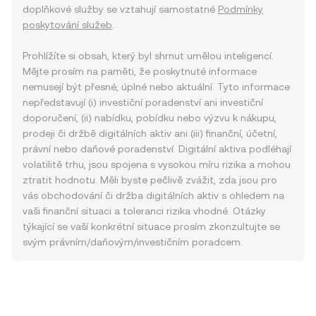
doplňkové služby se vztahují samostatné
Podmínky
poskytování služeb
.
Prohlížíte si obsah, který byl shrnut umělou inteligencí.
Mějte prosím na paměti, že poskytnuté informace
nemusejí být přesné, úplné nebo aktuální. Tyto informace
nepředstavují (i) investiční poradenství ani investiční
doporučení, (ii) nabídku, pobídku nebo výzvu k nákupu,
prodeji či držbě digitálních aktiv ani (iii) finanční, účetní,
právní nebo daňové poradenství. Digitální aktiva podléhají
volatilitě trhu, jsou spojena s vysokou míru rizika a mohou
ztratit hodnotu. Měli byste pečlivě zvážit, zda jsou pro
vás obchodování či držba digitálních aktiv s ohledem na
vaši finanční situaci a toleranci rizika vhodné. Otázky
týkající se vaší konkrétní situace prosím zkonzultujte se
svým právním/daňovým/investičním poradcem.