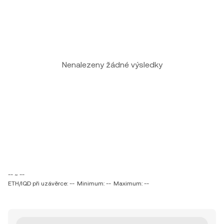
Nenalezeny žádné výsledky
-- ~ --
ETH/IQD při uzávěrce: --
Minimum: --
Maximum: --