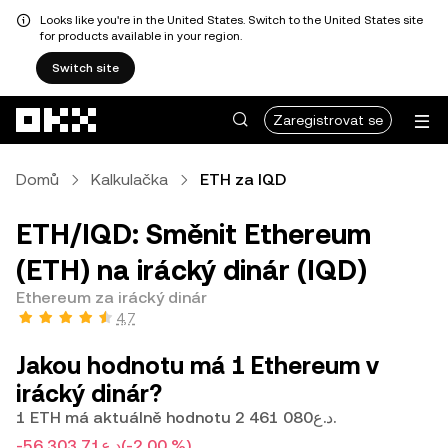
Looks like you're in the United States. Switch to the United States site
for products available in your region.
Switch site
Přeskočit na hlavní obsah
Zaregistrovat se
Domů
Kalkulačka
ETH za IQD
ETH/IQD: Směnit Ethereum
(ETH) na irácký dinár (IQD)
Ethereum za irácký dinár
4,7
Jakou hodnotu má 1 Ethereum v
irácký dinár?
1 ETH má aktuálně hodnotu د.ع2 461 080.
-د.ع56 303,71
(-2,00 %)