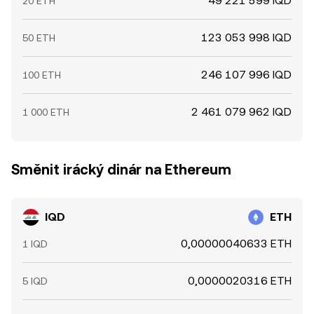
49 221 599 IQD
20 ETH
123 053 998 IQD
50 ETH
246 107 996 IQD
100 ETH
2 461 079 962 IQD
1 000 ETH
Směnit irácký dinár na Ethereum
IQD
ETH
0,00000040633 ETH
1 IQD
0,0000020316 ETH
5 IQD