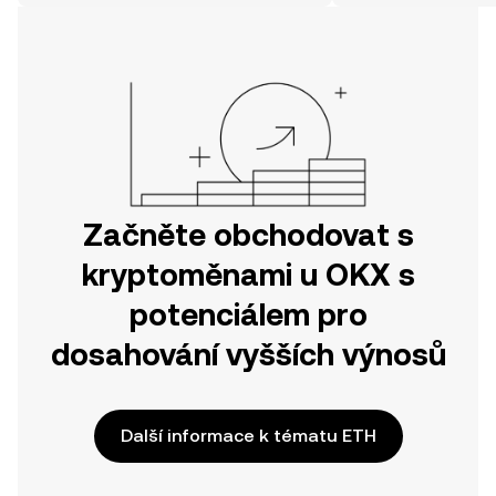
svou cestu v mobilní aplikaci OKX
nebo přímo zde na webu.
Začněte obchodovat s
kryptoměnami u OKX s
potenciálem pro
dosahování vyšších výnosů
Další informace k tématu ETH