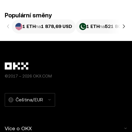
Populární směny
1 ETH
na
1 878,69 USD
1 ETH
na
521 806,15
©2017 – 2026 OKX.COM
Čeština/EUR
Více o OKX