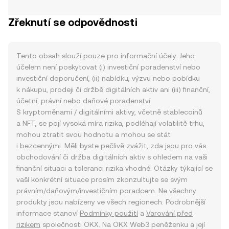
Zřeknutí se odpovědnosti
Tento obsah slouží pouze pro informační účely. Jeho
účelem není poskytovat (i) investiční poradenství nebo
investiční doporučení, (ii) nabídku, výzvu nebo pobídku
k nákupu, prodeji či držbě digitálních aktiv ani (iii) finanční,
účetní, právní nebo daňové poradenství.
S kryptoměnami / digitálními aktivy, včetně stablecoinů
a NFT, se pojí vysoká míra rizika, podléhají volatilitě trhu,
mohou ztratit svou hodnotu a mohou se stát
i bezcennými. Měli byste pečlivě zvážit, zda jsou pro vás
obchodování či držba digitálních aktiv s ohledem na vaši
finanční situaci a toleranci rizika vhodné. Otázky týkající se
vaší konkrétní situace prosím zkonzultujte se svým
právním/daňovým/investičním poradcem. Ne všechny
produkty jsou nabízeny ve všech regionech. Podrobnější
informace stanoví
Podmínky použití
a
Varování před
rizikem
společnosti OKX. Na OKX Web3 peněženku a její