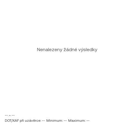
Nenalezeny žádné výsledky
-- ~ --
DOT/XAF při uzávěrce: --
Minimum: --
Maximum: --