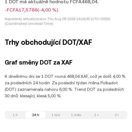
1 DOT má aktuálně hodnotu FCFA468,04.
-FCFA17,5786
(-4,00 %)
Naposledy aktualizováno:
Thu Aug 06 2026 14:18:30 (UTC+0000)
(Coordinated Universal Time)
Trhy obchodující DOT/XAF
Graf směny DOT za XAF
K dnešnímu dni se 1 DOT rovná 468,04 XAF, což je dolů 4,00 %
za posledních 24 hodin. Za poslední týden měna Polkadot
(DOT) zaznamenala nahoru 6,00 %. Trend DOT za posledních
30 dnů: klesající, klesá 5,00 %.
1 h
24 h
1 týd.
1 měs.
1 r.
2 r.