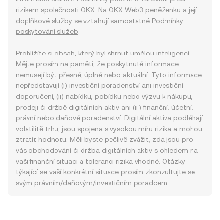
rizikem
společnosti OKX. Na OKX Web3 peněženku a její
doplňkové služby se vztahují samostatné
Podmínky
poskytování služeb
.
Prohlížíte si obsah, který byl shrnut umělou inteligencí.
Mějte prosím na paměti, že poskytnuté informace
nemusejí být přesné, úplné nebo aktuální. Tyto informace
nepředstavují (i) investiční poradenství ani investiční
doporučení, (ii) nabídku, pobídku nebo výzvu k nákupu,
prodeji či držbě digitálních aktiv ani (iii) finanční, účetní,
právní nebo daňové poradenství. Digitální aktiva podléhají
volatilitě trhu, jsou spojena s vysokou míru rizika a mohou
ztratit hodnotu. Měli byste pečlivě zvážit, zda jsou pro
vás obchodování či držba digitálních aktiv s ohledem na
vaši finanční situaci a toleranci rizika vhodné. Otázky
týkající se vaší konkrétní situace prosím zkonzultujte se
svým právním/daňovým/investičním poradcem.