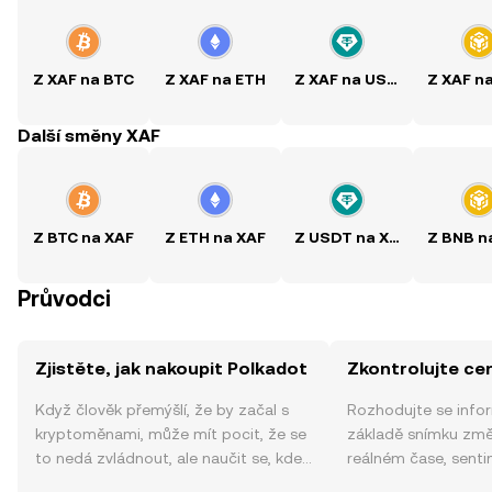
Z XAF na BTC
Z XAF na ETH
Z XAF na USDT
Z XAF n
Další směny XAF
Z BTC na XAF
Z ETH na XAF
Z USDT na XAF
Z BNB n
Průvodci
Zjistěte, jak nakoupit Polkadot
Zkontrolujte ce
Když člověk přemýšlí, že by začal s
Rozhodujte se info
kryptoměnami, může mít pocit, že se
základě snímku změ
to nedá zvládnout, ale naučit se, kde
reálném čase, sent
a jak nakoupit kryptoměny, může být
zpráv a dalších info