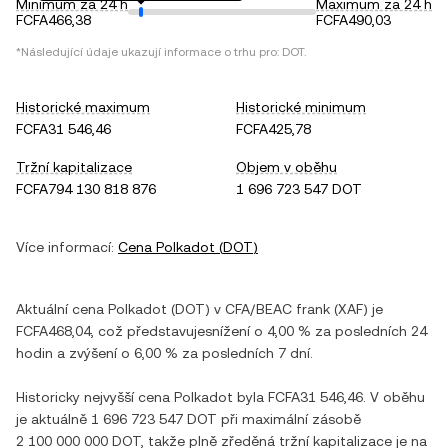
Minimum za 24 h
Maximum za 24 h
FCFA466,38
FCFA490,03
*Následující údaje ukazují informace o trhu pro:
DOT
.
Historické maximum
Historické minimum
FCFA31 546,46
FCFA425,78
Tržní kapitalizace
Objem v oběhu
FCFA794 130 818 876
1 696 723 547 DOT
Více informací:
Cena
Polkadot
(
DOT
)
Aktuální cena
Polkadot
(
DOT
) v
CFA/BEAC frank
(
XAF
) je
FCFA468,04
, což představuje
snížení
o
4,00 %
za posledních 24
hodin a
zvýšení
o
6,00 %
za posledních 7 dní.
Historicky nejvyšší cena
Polkadot
byla
FCFA31 546,46
. V oběhu
je aktuálně
1 696 723 547 DOT
při maximální zásobě
2 100 000 000 DOT
, takže plně zředěná tržní kapitalizace je na