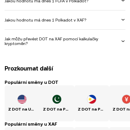
Jakou hodnotu má dnes 1 FCFA v Polkadot?
Jakou hodnotu má dnes 1 Polkadot v XAF?
Jak můžu převést DOT na XAF pomocí kalkulačky
kryptoměn?
Prozkoumat další
Populární směny u DOT
Z DOT na USD
Z DOT na PKR
Z DOT na PHP
Populární směny u XAF