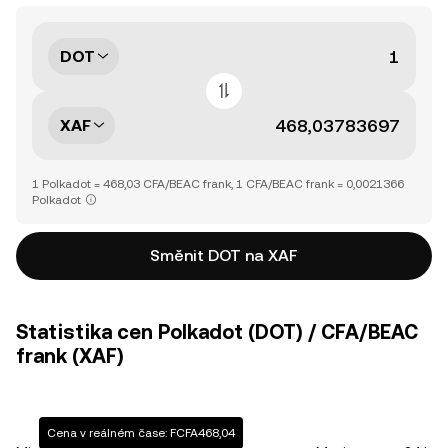
DOT
XAF
1 Polkadot = 468,03 CFA/BEAC frank, 1 CFA/BEAC frank = 0,0021366
Polkadot
Směnit DOT na XAF
Statistika cen Polkadot (DOT) / CFA/BEAC
frank (XAF)
Cena v reálném čase: FCFA468,04