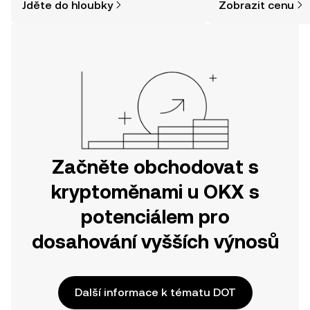
Jděte do hloubky
Zobrazit cenu
jednodušší, než si myslíte. Odstartujte
svou cestu v mobilní aplikaci OKX
nebo přímo zde na webu.
Začněte obchodovat s
kryptoměnami u OKX s
potenciálem pro
dosahování vyšších výnosů
Další informace k tématu DOT