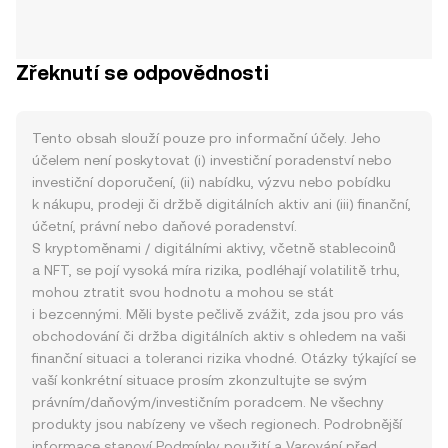
Zřeknutí se odpovědnosti
Tento obsah slouží pouze pro informační účely. Jeho
účelem není poskytovat (i) investiční poradenství nebo
investiční doporučení, (ii) nabídku, výzvu nebo pobídku
k nákupu, prodeji či držbě digitálních aktiv ani (iii) finanční,
účetní, právní nebo daňové poradenství.
S kryptoměnami / digitálními aktivy, včetně stablecoinů
a NFT, se pojí vysoká míra rizika, podléhají volatilitě trhu,
mohou ztratit svou hodnotu a mohou se stát
i bezcennými. Měli byste pečlivě zvážit, zda jsou pro vás
obchodování či držba digitálních aktiv s ohledem na vaši
finanční situaci a toleranci rizika vhodné. Otázky týkající se
vaší konkrétní situace prosím zkonzultujte se svým
právním/daňovým/investičním poradcem. Ne všechny
produkty jsou nabízeny ve všech regionech. Podrobnější
informace stanoví
Podmínky použití
a
Varování před