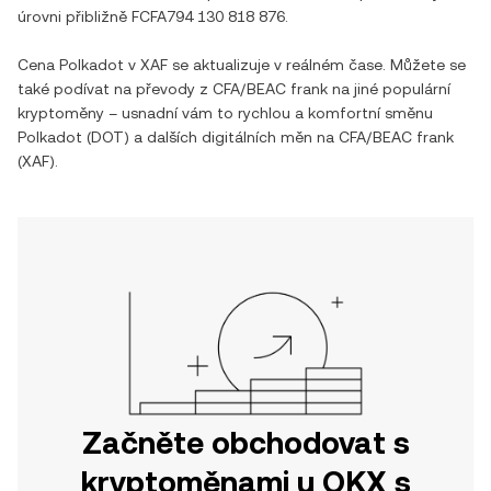
úrovni přibližně
FCFA794 130 818 876
.
Cena
Polkadot
v
XAF
se aktualizuje v reálném čase. Můžete se
také podívat na převody z
CFA/BEAC frank
na jiné populární
kryptoměny – usnadní vám to rychlou a komfortní směnu
Polkadot
(
DOT
) a dalších digitálních měn na
CFA/BEAC frank
(
XAF
).
Začněte obchodovat s
kryptoměnami u OKX s