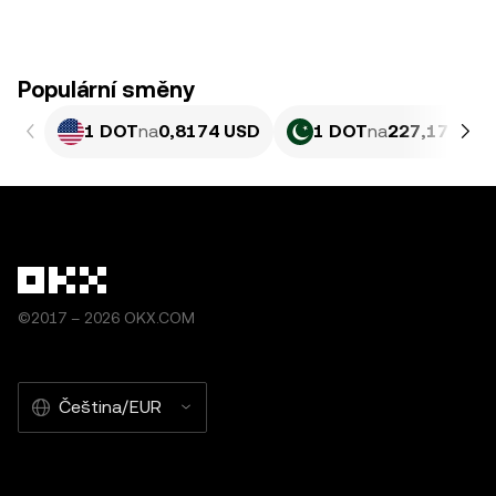
Populární směny
1 DOT
na
0,8174 USD
1 DOT
na
227,17 PKR
©2017 – 2026 OKX.COM
Čeština/EUR