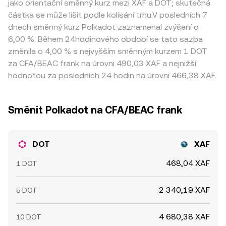
jako orientační směnný kurz mezi XAF a DOT; skutečná
částka se může lišit podle kolísání trhu.V posledních 7
dnech směnný kurz Polkadot zaznamenal zvýšení o
6,00 %. Během 24hodinového období se tato sazba
změnila o 4,00 % s nejvyšším směnným kurzem 1 DOT
za CFA/BEAC frank na úrovni 490,03 XAF a nejnižší
hodnotou za posledních 24 hodin na úrovni 466,38 XAF.
Směnit Polkadot na CFA/BEAC frank
DOT
XAF
468,04 XAF
1 DOT
2 340,19 XAF
5 DOT
4 680,38 XAF
10 DOT