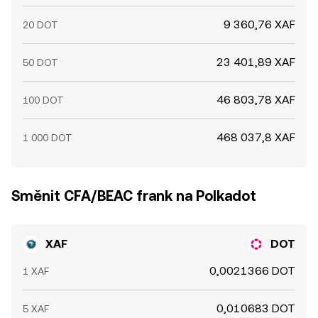
9 360,76 XAF
20 DOT
23 401,89 XAF
50 DOT
46 803,78 XAF
100 DOT
468 037,8 XAF
1 000 DOT
Směnit CFA/BEAC frank na Polkadot
XAF
DOT
0,0021366 DOT
1 XAF
0,010683 DOT
5 XAF