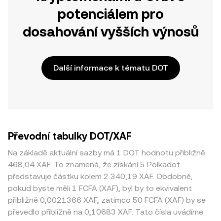
potenciálem pro
dosahování vyšších výnosů
Další informace k tématu DOT
Převodní tabulky DOT/XAF
Na základě aktuální sazby má 1 DOT hodnotu přibližně
468,04 XAF. To znamená, že získání 5 Polkadot
představuje částku kolem 2 340,19 XAF. Obdobně,
pokud byste měli 1 FCFA (XAF), byl by to ekvivalent
přibližně 0,0021366 XAF, zatímco 50 FCFA (XAF) by se
převedlo přibližně na 0,10683 XAF. Tato čísla uvádíme