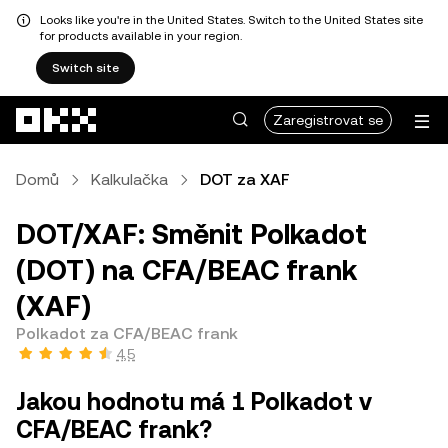
Looks like you're in the United States. Switch to the United States site
for products available in your region.
Switch site
Přeskočit na hlavní obsah
Zaregistrovat se
Domů
Kalkulačka
DOT za XAF
DOT/XAF: Směnit Polkadot
(DOT) na CFA/BEAC frank
(XAF)
Polkadot za CFA/BEAC frank
4,5
Jakou hodnotu má 1 Polkadot v
CFA/BEAC frank?