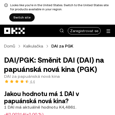
Looks like you're in the United States. Switch to the United States site
for products available in your region.
Switch site
Přeskočit na hlavní obsah
Zaregistrovat se
Domů
Kalkulačka
DAI za PGK
DAI/PGK: Směnit DAI (DAI) na
papuánská nová kina (PGK)
DAI za papuánská nová kina
4,4
Jakou hodnotu má 1 DAI v
papuánská nová kina?
1 DAI má aktuálně hodnotu K4,4861.
-K0,00314
(+0,00 %)