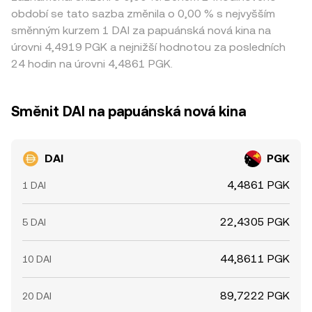
období se tato sazba změnila o 0,00 % s nejvyšším
směnným kurzem 1 DAI za papuánská nová kina na
úrovni 4,4919 PGK a nejnižší hodnotou za posledních
24 hodin na úrovni 4,4861 PGK.
Směnit DAI na papuánská nová kina
DAI
PGK
4,4861 PGK
1 DAI
22,4305 PGK
5 DAI
44,8611 PGK
10 DAI
89,7222 PGK
20 DAI