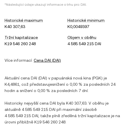
*Následující údaje ukazují informace o trhu pro:
DAI
.
Historické maximum
Historické minimum
K40 307,63
K0,0049397
Tržní kapitalizace
Objem v oběhu
K19 546 260 248
4 585 549 215 DAI
Více informací:
Cena
DAI
(
DAI
)
Aktuální cena
DAI
(
DAI
) v
papuánská nová kina
(
PGK
) je
K4,4861
, což představuje
snížení
o
0,00 %
za posledních 24
hodin a
snížení
o
0,00 %
za posledních 7 dní.
Historicky nejvyšší cena
DAI
byla
K40 307,63
. V oběhu je
aktuálně
4 585 549 215 DAI
při maximální zásobě
4 585 549 215 DAI
, takže plně zředěná tržní kapitalizace je na
úrovni přibližně
K19 546 260 248
.