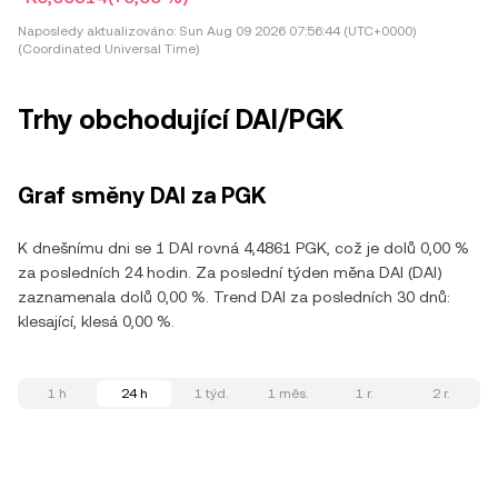
Naposledy aktualizováno:
Sun Aug 09 2026 07:56:44 (UTC+0000)
(Coordinated Universal Time)
Trhy obchodující DAI/PGK
Graf směny DAI za PGK
K dnešnímu dni se 1 DAI rovná 4,4861 PGK, což je dolů 0,00 %
za posledních 24 hodin. Za poslední týden měna DAI (DAI)
zaznamenala dolů 0,00 %. Trend DAI za posledních 30 dnů:
klesající, klesá 0,00 %.
1 h
24 h
1 týd.
1 měs.
1 r.
2 r.