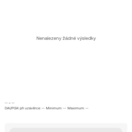
Nenalezeny žádné výsledky
-- ~ --
DAI/PGK při uzávěrce: --
Minimum: --
Maximum: --