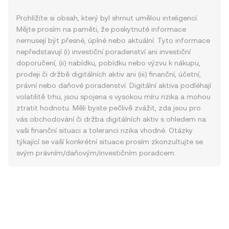
Prohlížíte si obsah, který byl shrnut umělou inteligencí.
Mějte prosím na paměti, že poskytnuté informace
nemusejí být přesné, úplné nebo aktuální. Tyto informace
nepředstavují (i) investiční poradenství ani investiční
doporučení, (ii) nabídku, pobídku nebo výzvu k nákupu,
prodeji či držbě digitálních aktiv ani (iii) finanční, účetní,
právní nebo daňové poradenství. Digitální aktiva podléhají
volatilitě trhu, jsou spojena s vysokou míru rizika a mohou
ztratit hodnotu. Měli byste pečlivě zvážit, zda jsou pro
vás obchodování či držba digitálních aktiv s ohledem na
vaši finanční situaci a toleranci rizika vhodné. Otázky
týkající se vaší konkrétní situace prosím zkonzultujte se
svým právním/daňovým/investičním poradcem.