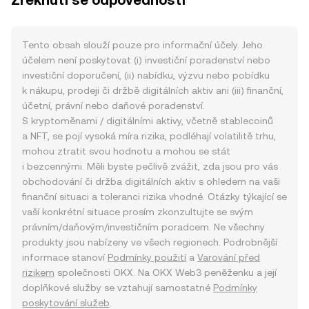
Zřeknutí se odpovědnosti
Tento obsah slouží pouze pro informační účely. Jeho
účelem není poskytovat (i) investiční poradenství nebo
investiční doporučení, (ii) nabídku, výzvu nebo pobídku
k nákupu, prodeji či držbě digitálních aktiv ani (iii) finanční,
účetní, právní nebo daňové poradenství.
S kryptoměnami / digitálními aktivy, včetně stablecoinů
a NFT, se pojí vysoká míra rizika, podléhají volatilitě trhu,
mohou ztratit svou hodnotu a mohou se stát
i bezcennými. Měli byste pečlivě zvážit, zda jsou pro vás
obchodování či držba digitálních aktiv s ohledem na vaši
finanční situaci a toleranci rizika vhodné. Otázky týkající se
vaší konkrétní situace prosím zkonzultujte se svým
právním/daňovým/investičním poradcem. Ne všechny
produkty jsou nabízeny ve všech regionech. Podrobnější
informace stanoví
Podmínky použití
a
Varování před
rizikem
společnosti OKX. Na OKX Web3 peněženku a její
doplňkové služby se vztahují samostatné
Podmínky
poskytování služeb
.