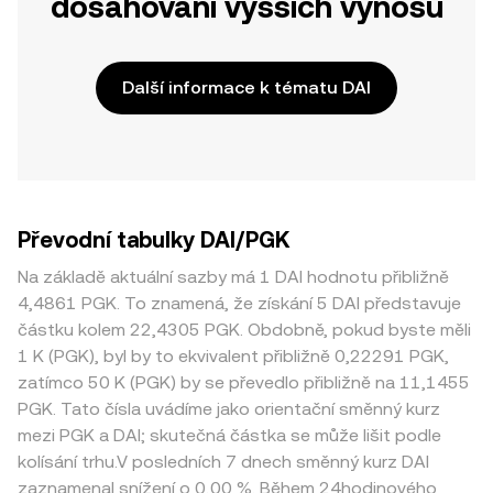
dosahování vyšších výnosů
Další informace k tématu DAI
Převodní tabulky DAI/PGK
Na základě aktuální sazby má 1 DAI hodnotu přibližně
4,4861 PGK. To znamená, že získání 5 DAI představuje
částku kolem 22,4305 PGK. Obdobně, pokud byste měli
1 K (PGK), byl by to ekvivalent přibližně 0,22291 PGK,
zatímco 50 K (PGK) by se převedlo přibližně na 11,1455
PGK. Tato čísla uvádíme jako orientační směnný kurz
mezi PGK a DAI; skutečná částka se může lišit podle
kolísání trhu.V posledních 7 dnech směnný kurz DAI
zaznamenal snížení o 0,00 %. Během 24hodinového