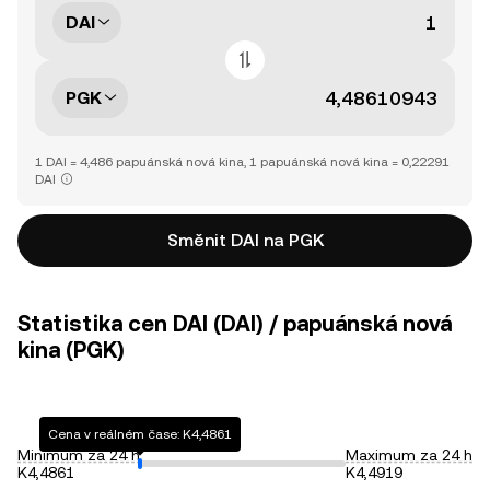
DAI
PGK
1 DAI = 4,486 papuánská nová kina, 1 papuánská nová kina = 0,22291
DAI
Směnit DAI na PGK
Statistika cen DAI (DAI) / papuánská nová
kina (PGK)
Cena v reálném čase: K4,4861
Minimum za 24 h
Maximum za 24 h
K4,4861
K4,4919