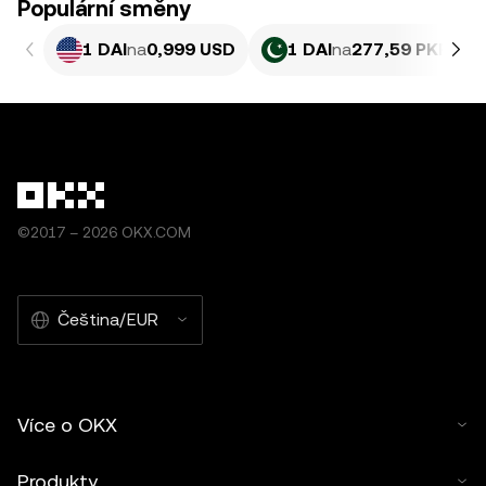
Populární směny
1 DAI
na
0,999 USD
1 DAI
na
277,59 PKR
©2017 – 2026 OKX.COM
Čeština/EUR
Více o OKX
Produkty