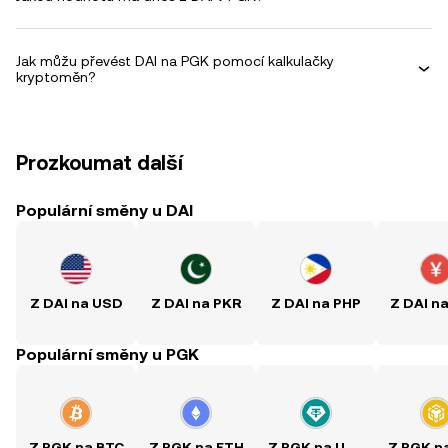
Jak můžu převést DAI na PGK pomocí kalkulačky
kryptoměn?
Prozkoumat další
Populární směny u DAI
Z DAI na USD
Z DAI na PKR
Z DAI na PHP
Z DAI n
Populární směny u PGK
Z PGK na BTC
Z PGK na ETH
Z PGK na USDT