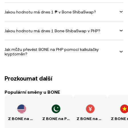
Jakou hodnotu má dnes 1 ₱ v Bone ShibaSwap?
Jakou hodnotu má dnes 1 Bone ShibaSwap v PHP?
Jak můžu převést BONE na PHP pomocí kalkulačky
kryptoměn?
Prozkoumat další
Populární směny u BONE
Z BONE na USD
Z BONE na PKR
Z BONE na CNY