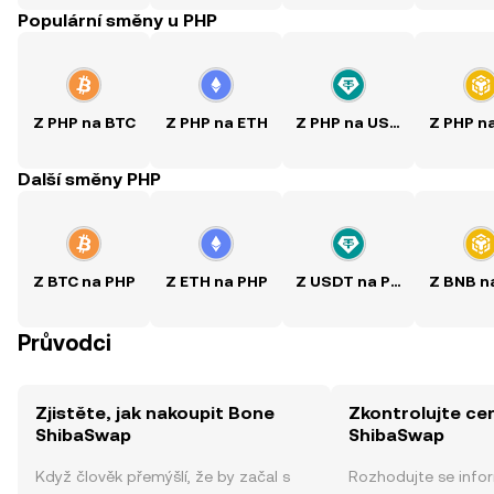
Populární směny u PHP
Z PHP na BTC
Z PHP na ETH
Z PHP na USDT
Z PHP n
Další směny PHP
Z BTC na PHP
Z ETH na PHP
Z USDT na PHP
Z BNB n
Průvodci
Zjistěte, jak nakoupit Bone
Zkontrolujte ce
ShibaSwap
ShibaSwap
Když člověk přemýšlí, že by začal s
Rozhodujte se info