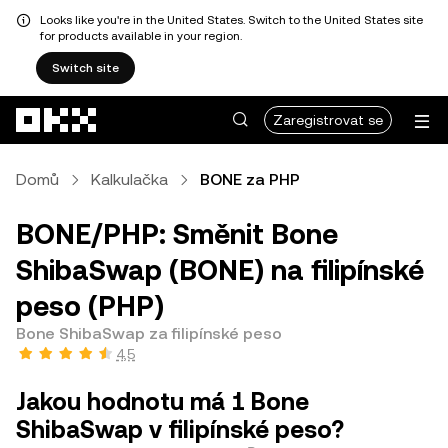
Looks like you're in the United States. Switch to the United States site
for products available in your region.
Switch site
Přeskočit na hlavní obsah
Zaregistrovat se
Domů
Kalkulačka
BONE za PHP
BONE/PHP: Směnit Bone
ShibaSwap (BONE) na filipínské
peso (PHP)
Bone ShibaSwap za filipínské peso
4,5
Jakou hodnotu má 1 Bone
ShibaSwap v filipínské peso?