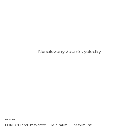
Nenalezeny žádné výsledky
-- ~ --
BONE/PHP při uzávěrce: --
Minimum: --
Maximum: --