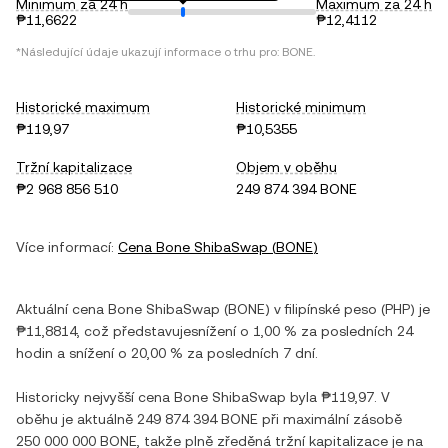
Minimum za 24 h
Maximum za 24 h
₱11,6622
₱12,4112
*Následující údaje ukazují informace o trhu pro:
BONE
.
Historické maximum
Historické minimum
₱119,97
₱10,5355
Tržní kapitalizace
Objem v oběhu
₱2 968 856 510
249 874 394 BONE
Více informací:
Cena
Bone ShibaSwap
(
BONE
)
Aktuální cena
Bone ShibaSwap
(
BONE
) v
filipínské peso
(
PHP
) je
₱11,8814
, což představuje
snížení
o
1,00 %
za posledních 24
hodin a
snížení
o
20,00 %
za posledních 7 dní.
Historicky nejvyšší cena
Bone ShibaSwap
byla
₱119,97
. V
oběhu je aktuálně
249 874 394 BONE
při maximální zásobě
250 000 000 BONE
, takže plně zředěná tržní kapitalizace je na