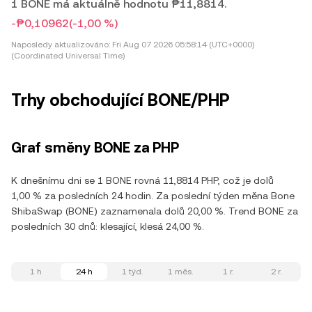
1 BONE má aktuálně hodnotu ₱11,8814.
-₱0,10962
(-1,00 %)
Naposledy aktualizováno:
Fri Aug 07 2026 05:58:14 (UTC+0000)
(Coordinated Universal Time)
Trhy obchodující BONE/PHP
Graf směny BONE za PHP
K dnešnímu dni se 1 BONE rovná 11,8814 PHP, což je dolů
1,00 % za posledních 24 hodin. Za poslední týden měna Bone
ShibaSwap (BONE) zaznamenala dolů 20,00 %. Trend BONE za
posledních 30 dnů: klesající, klesá 24,00 %.
1 h
24 h
1 týd.
1 měs.
1 r.
2 r.