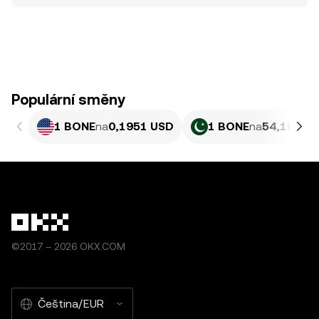
Populární směny
1 BONE
na
0,1951 USD
1 BONE
na
54,18 PKR
©2017 – 2026 OKX.COM
Čeština/EUR