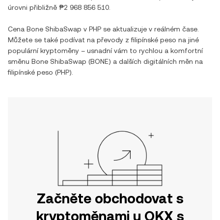
úrovni přibližně
₱2 968 856 510
.
Cena
Bone ShibaSwap
v
PHP
se aktualizuje v reálném čase.
Můžete se také podívat na převody z
filipínské peso
na jiné
populární kryptoměny – usnadní vám to rychlou a komfortní
směnu
Bone ShibaSwap
(
BONE
) a dalších digitálních měn na
filipínské peso
(
PHP
).
Začněte obchodovat s
kryptoměnami u OKX s