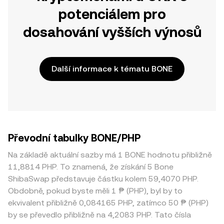
potenciálem pro
dosahování vyšších výnosů
Další informace k tématu BONE
Převodní tabulky BONE/PHP
Na základě aktuální sazby má 1 BONE hodnotu přibližně
11,8814 PHP. To znamená, že získání 5 Bone
ShibaSwap představuje částku kolem 59,4070 PHP.
Obdobně, pokud byste měli 1 ₱ (PHP), byl by to
ekvivalent přibližně 0,084165 PHP, zatímco 50 ₱ (PHP)
by se převedlo přibližně na 4,2083 PHP. Tato čísla