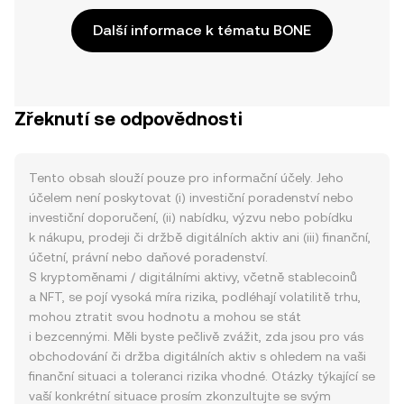
Další informace k tématu BONE
Zřeknutí se odpovědnosti
Tento obsah slouží pouze pro informační účely. Jeho
účelem není poskytovat (i) investiční poradenství nebo
investiční doporučení, (ii) nabídku, výzvu nebo pobídku
k nákupu, prodeji či držbě digitálních aktiv ani (iii) finanční,
účetní, právní nebo daňové poradenství.
S kryptoměnami / digitálními aktivy, včetně stablecoinů
a NFT, se pojí vysoká míra rizika, podléhají volatilitě trhu,
mohou ztratit svou hodnotu a mohou se stát
i bezcennými. Měli byste pečlivě zvážit, zda jsou pro vás
obchodování či držba digitálních aktiv s ohledem na vaši
finanční situaci a toleranci rizika vhodné. Otázky týkající se
vaší konkrétní situace prosím zkonzultujte se svým