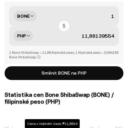
BONE
PHP
1 Bone ShibaSwap = 11,88 filipínské peso, 1 filipínské peso = 0,084165
Bone ShibaSwap
Směnit BONE na PHP
Statistika cen Bone ShibaSwap (BONE) /
filipínské peso (PHP)
Cena v reálném čase: ₱11,8814