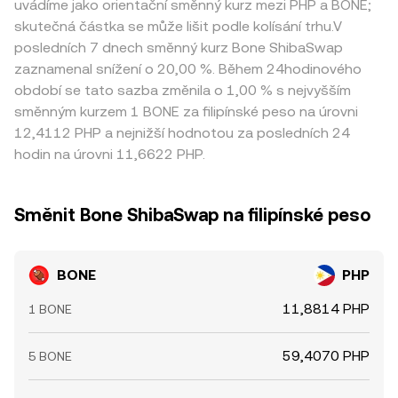
uvádíme jako orientační směnný kurz mezi PHP a BONE;
skutečná částka se může lišit podle kolísání trhu.V
posledních 7 dnech směnný kurz Bone ShibaSwap
zaznamenal snížení o 20,00 %. Během 24hodinového
období se tato sazba změnila o 1,00 % s nejvyšším
směnným kurzem 1 BONE za filipínské peso na úrovni
12,4112 PHP a nejnižší hodnotou za posledních 24
hodin na úrovni 11,6622 PHP.
Směnit Bone ShibaSwap na filipínské peso
BONE
PHP
11,8814 PHP
1 BONE
59,4070 PHP
5 BONE