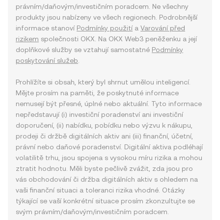
právním/daňovým/investičním poradcem. Ne všechny
produkty jsou nabízeny ve všech regionech. Podrobnější
informace stanoví
Podmínky použití
a
Varování před
rizikem
společnosti OKX. Na OKX Web3 peněženku a její
doplňkové služby se vztahují samostatné
Podmínky
poskytování služeb
.
Prohlížíte si obsah, který byl shrnut umělou inteligencí.
Mějte prosím na paměti, že poskytnuté informace
nemusejí být přesné, úplné nebo aktuální. Tyto informace
nepředstavují (i) investiční poradenství ani investiční
doporučení, (ii) nabídku, pobídku nebo výzvu k nákupu,
prodeji či držbě digitálních aktiv ani (iii) finanční, účetní,
právní nebo daňové poradenství. Digitální aktiva podléhají
volatilitě trhu, jsou spojena s vysokou míru rizika a mohou
ztratit hodnotu. Měli byste pečlivě zvážit, zda jsou pro
vás obchodování či držba digitálních aktiv s ohledem na
vaši finanční situaci a toleranci rizika vhodné. Otázky
týkající se vaší konkrétní situace prosím zkonzultujte se
svým právním/daňovým/investičním poradcem.