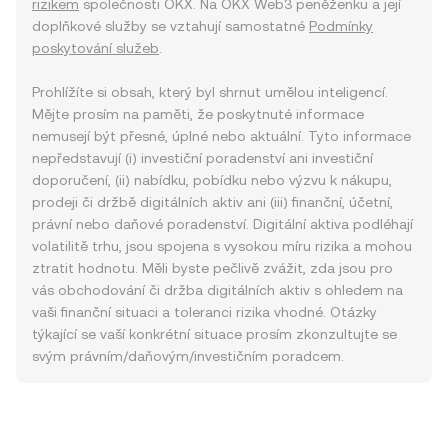
rizikem
společnosti OKX. Na OKX Web3 peněženku a její
doplňkové služby se vztahují samostatné
Podmínky
poskytování služeb
.
Prohlížíte si obsah, který byl shrnut umělou inteligencí.
Mějte prosím na paměti, že poskytnuté informace
nemusejí být přesné, úplné nebo aktuální. Tyto informace
nepředstavují (i) investiční poradenství ani investiční
doporučení, (ii) nabídku, pobídku nebo výzvu k nákupu,
prodeji či držbě digitálních aktiv ani (iii) finanční, účetní,
právní nebo daňové poradenství. Digitální aktiva podléhají
volatilitě trhu, jsou spojena s vysokou míru rizika a mohou
ztratit hodnotu. Měli byste pečlivě zvážit, zda jsou pro
vás obchodování či držba digitálních aktiv s ohledem na
vaši finanční situaci a toleranci rizika vhodné. Otázky
týkající se vaší konkrétní situace prosím zkonzultujte se
svým právním/daňovým/investičním poradcem.