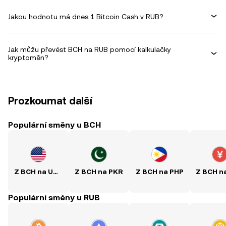
Jakou hodnotu má dnes 1 Bitcoin Cash v RUB?
Jak můžu převést BCH na RUB pomocí kalkulačky
kryptoměn?
Prozkoumat další
Populární směny u BCH
Z BCH na USD
Z BCH na PKR
Z BCH na PHP
Populární směny u RUB