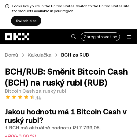
Looks like you're in the United States. Switch to the United States site
for products available in your region.
Switch site
Přeskočit na hlavní obsah
Zaregistrovat se
Domů
Kalkulačka
BCH za RUB
BCH/RUB: Směnit Bitcoin Cash
(BCH) na ruský rubl (RUB)
Bitcoin Cash za ruský rubl
4,5
Jakou hodnotu má 1 Bitcoin Cash v
ruský rubl?
1 BCH má aktuálně hodnotu ₽17 799,05.
+₽0
(+0,00 %)