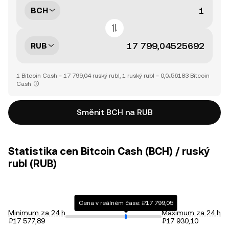
BCH
RUB
1 Bitcoin Cash = 17 799,04 ruský rubl, 1 ruský rubl = 0,0₄56183 Bitcoin
Cash
Směnit BCH na RUB
Statistika cen Bitcoin Cash (BCH) / ruský
rubl (RUB)
Cena v reálném čase: ₽17 799,05
Minimum za 24 h
Maximum za 24 h
₽17 577,89
₽17 930,10