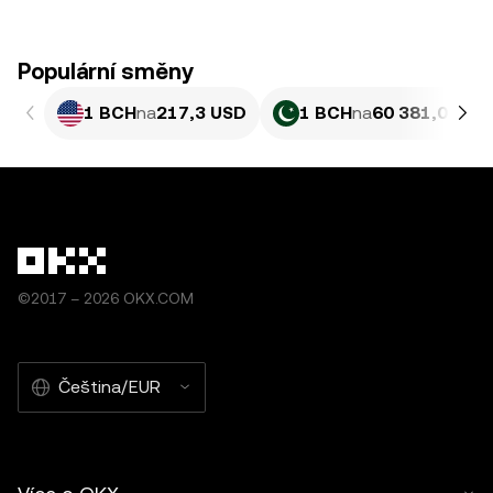
Populární směny
1 BCH
na
217,3 USD
1 BCH
na
60 381,07 PK
©2017 – 2026 OKX.COM
Čeština/EUR