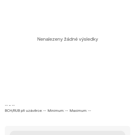
Nenalezeny žádné výsledky
-- ~ --
BCH/RUB při uzávěrce: --
Minimum: --
Maximum: --