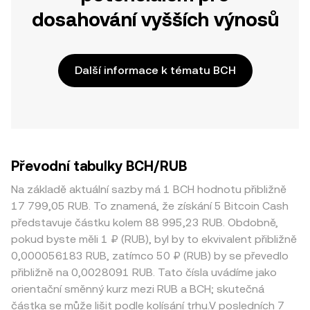
dosahování vyšších výnosů
Další informace k tématu BCH
Převodní tabulky BCH/RUB
Na základě aktuální sazby má 1 BCH hodnotu přibližně
17 799,05 RUB. To znamená, že získání 5 Bitcoin Cash
představuje částku kolem 88 995,23 RUB. Obdobně,
pokud byste měli 1 ₽ (RUB), byl by to ekvivalent přibližně
0,000056183 RUB, zatímco 50 ₽ (RUB) by se převedlo
přibližně na 0,0028091 RUB. Tato čísla uvádíme jako
orientační směnný kurz mezi RUB a BCH; skutečná
částka se může lišit podle kolísání trhu.V posledních 7