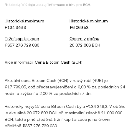
*Následující údaje ukazují informace o trhu pro:
BCH
.
Historické maximum
Historické minimum
₽134 346,3
₽6 069,53
Tržní kapitalizace
Objem v oběhu
₽357 276 729 030
20 072 803 BCH
Více informací:
Cena
Bitcoin Cash
(
BCH
)
Aktuální cena
Bitcoin Cash
(
BCH
) v
ruský rubl
(
RUB
) je
₽17 799,05
, což představuje
snížení
o
0,00 %
za posledních 24
hodin a
zvýšení
o
2,00 %
za posledních 7 dní.
Historicky nejvyšší cena
Bitcoin Cash
byla
₽134 346,3
. V oběhu
je aktuálně
20 072 803 BCH
při maximální zásobě
21 000 000
BCH
, takže plně zředěná tržní kapitalizace je na úrovni
přibližně
₽357 276 729 030
.