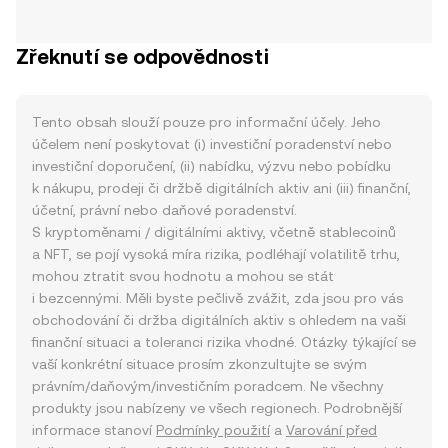
Zřeknutí se odpovědnosti
Tento obsah slouží pouze pro informační účely. Jeho
účelem není poskytovat (i) investiční poradenství nebo
investiční doporučení, (ii) nabídku, výzvu nebo pobídku
k nákupu, prodeji či držbě digitálních aktiv ani (iii) finanční,
účetní, právní nebo daňové poradenství.
S kryptoměnami / digitálními aktivy, včetně stablecoinů
a NFT, se pojí vysoká míra rizika, podléhají volatilitě trhu,
mohou ztratit svou hodnotu a mohou se stát
i bezcennými. Měli byste pečlivě zvážit, zda jsou pro vás
obchodování či držba digitálních aktiv s ohledem na vaši
finanční situaci a toleranci rizika vhodné. Otázky týkající se
vaší konkrétní situace prosím zkonzultujte se svým
právním/daňovým/investičním poradcem. Ne všechny
produkty jsou nabízeny ve všech regionech. Podrobnější
informace stanoví
Podmínky použití
a
Varování před