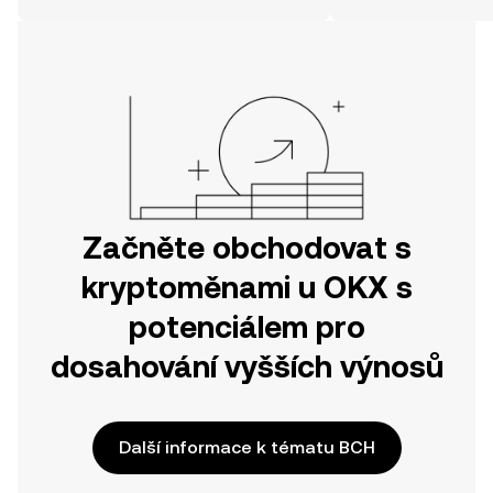
svou cestu v mobilní aplikaci OKX
nebo přímo zde na webu.
Začněte obchodovat s
kryptoměnami u OKX s
potenciálem pro
dosahování vyšších výnosů
Další informace k tématu BCH