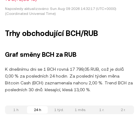
Naposledy aktualizováno:
Sun Aug 09 2026 14:32:17 (UTC+0000)
(Coordinated Universal Time)
Trhy obchodující BCH/RUB
Graf směny BCH za RUB
K dnešnímu dni se 1 BCH rovná 17 799,05 RUB, což je dolů
0,00 % za posledních 24 hodin. Za poslední týden měna
Bitcoin Cash (BCH) zaznamenala nahoru 2,00 %. Trend BCH za
posledních 30 dnů: klesající, klesá 13,00 %.
1 h
24 h
1 týd.
1 měs.
1 r.
2 r.