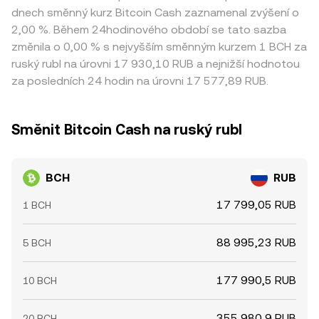
dnech směnný kurz Bitcoin Cash zaznamenal zvýšení o
2,00 %. Během 24hodinového období se tato sazba
změnila o 0,00 % s nejvyšším směnným kurzem 1 BCH za
ruský rubl na úrovni 17 930,10 RUB a nejnižší hodnotou
za posledních 24 hodin na úrovni 17 577,89 RUB.
Směnit Bitcoin Cash na ruský rubl
BCH
RUB
17 799,05 RUB
1 BCH
88 995,23 RUB
5 BCH
177 990,5 RUB
10 BCH
355 980,9 RUB
20 BCH