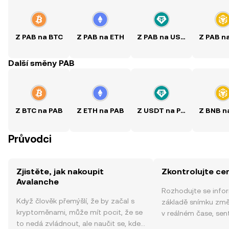
Z PAB na BTC
Z PAB na ETH
Z PAB na USDT
Z PAB n
Další směny PAB
Z BTC na PAB
Z ETH na PAB
Z USDT na PAB
Z BNB n
Průvodci
Zjistěte, jak nakoupit
Zkontrolujte ce
Avalanche
Rozhodujte se info
Když člověk přemýšlí, že by začal s
základě snímku změ
kryptoměnami, může mít pocit, že se
v reálném čase, sen
to nedá zvládnout, ale naučit se, kde
zpráv a dalších info