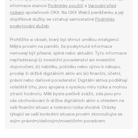
informace stanoví
Podmínky použití
a
Varování před
rizikem
společnosti OKX. Na OKX Web3 peněženku a její
doplňkové služby se vztahují samostatné
Podmínky
poskytování služeb
.
Prohlížíte si obsah, který byl shrnut umělou inteligencí.
Mějte prosím na paměti, že poskytnuté informace
nemusejí být přesné, úplné nebo aktuální. Tyto informace
nepředstavují (i) investiční poradenství ani investiční
doporučení, (ii) nabídku, pobídku nebo výzvu k nákupu,
prodeji či držbě digitálních aktiv ani (iii) finanční, účetní,
právní nebo daňové poradenství. Digitální aktiva podléhají
volatilitě trhu, jsou spojena s vysokou míru rizika a mohou
ztratit hodnotu. Měli byste pečlivě zvážit, zda jsou pro
vás obchodování či držba digitálních aktiv s ohledem na
vaši finanční situaci a toleranci rizika vhodné. Otázky
týkající se vaší konkrétní situace prosím zkonzultujte se
svým právním/daňovým/investičním poradcem.