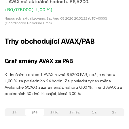
1 AVAX má aktuálně hodnotu B6,5200.
+B0,075000
(+1,00 %)
Naposledy aktualizováno:
Sat Aug 08 2026 20:52:22 (UTC+0000)
(Coordinated Universal Time)
Trhy obchodující AVAX/PAB
Graf směny AVAX za PAB
K dnešnímu dni se 1 AVAX rovná 6,5200 PAB, což je nahoru
1,00 % za posledních 24 hodin. Za poslední týden měna
Avalanche (AVAX) zaznamenala nahoru 6,00 %. Trend AVAX za
posledních 30 dnů: klesající, klesá 3,00 %.
1 h
24 h
1 týd.
1 měs.
1 r.
2 r.