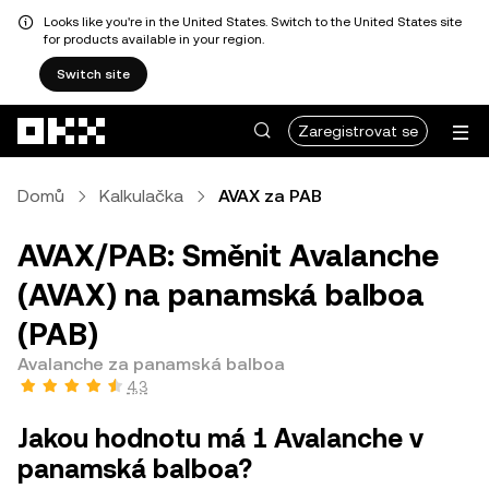
Looks like you're in the United States. Switch to the United States site
for products available in your region.
Switch site
Přeskočit na hlavní obsah
Zaregistrovat se
Domů
Kalkulačka
AVAX za PAB
AVAX/PAB: Směnit Avalanche
(AVAX) na panamská balboa
(PAB)
Avalanche za panamská balboa
4,3
Jakou hodnotu má 1 Avalanche v
panamská balboa?