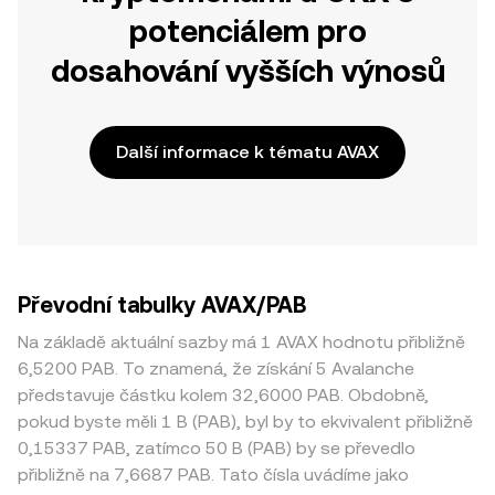
potenciálem pro
dosahování vyšších výnosů
Další informace k tématu AVAX
Převodní tabulky AVAX/PAB
Na základě aktuální sazby má 1 AVAX hodnotu přibližně
6,5200 PAB. To znamená, že získání 5 Avalanche
představuje částku kolem 32,6000 PAB. Obdobně,
pokud byste měli 1 B (PAB), byl by to ekvivalent přibližně
0,15337 PAB, zatímco 50 B (PAB) by se převedlo
přibližně na 7,6687 PAB. Tato čísla uvádíme jako