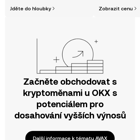
a jak nakoupit kryptoměny, může být
Jděte do hloubky
Zobrazit cenu
jednodušší, než si myslíte. Odstartujte
svou cestu v mobilní aplikaci OKX
nebo přímo zde na webu.
Začněte obchodovat s
kryptoměnami u OKX s
potenciálem pro
dosahování vyšších výnosů
Další informace k tématu AVAX