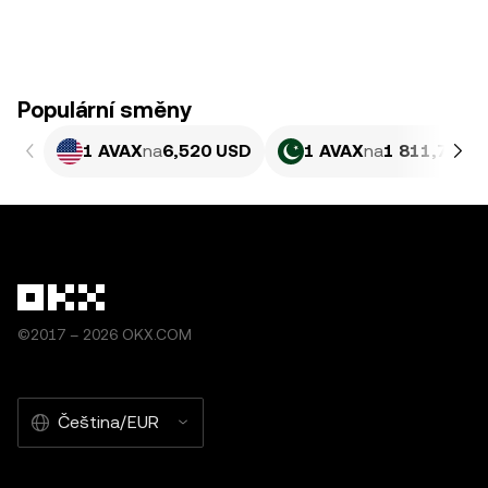
Populární směny
1 AVAX
na
6,520 USD
1 AVAX
na
1 811,7 PKR
©2017 – 2026 OKX.COM
Čeština/EUR