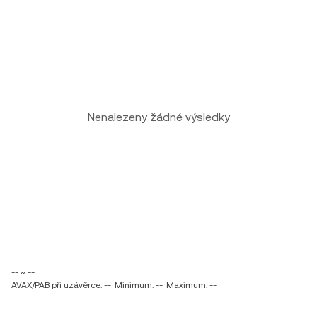
Nenalezeny žádné výsledky
-- ~ --
AVAX/PAB při uzávěrce: --
Minimum: --
Maximum: --