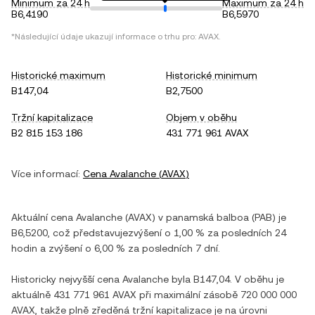
Minimum za 24 h
Maximum za 24 h
B6,4190
B6,5970
*Následující údaje ukazují informace o trhu pro:
AVAX
.
Historické maximum
Historické minimum
B147,04
B2,7500
Tržní kapitalizace
Objem v oběhu
B2 815 153 186
431 771 961 AVAX
Více informací:
Cena
Avalanche
(
AVAX
)
Aktuální cena
Avalanche
(
AVAX
) v
panamská balboa
(
PAB
) je
B6,5200
, což představuje
zvýšení
o
1,00 %
za posledních 24
hodin a
zvýšení
o
6,00 %
za posledních 7 dní.
Historicky nejvyšší cena
Avalanche
byla
B147,04
. V oběhu je
aktuálně
431 771 961 AVAX
při maximální zásobě
720 000 000
AVAX
, takže plně zředěná tržní kapitalizace je na úrovni