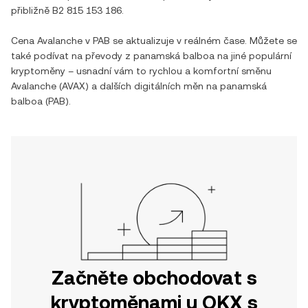
přibližně
B2 815 153 186
.
Cena
Avalanche
v
PAB
se aktualizuje v reálném čase. Můžete se
také podívat na převody z
panamská balboa
na jiné populární
kryptoměny – usnadní vám to rychlou a komfortní směnu
Avalanche
(
AVAX
) a dalších digitálních měn na
panamská
balboa
(
PAB
).
Začněte obchodovat s
kryptoměnami u OKX s