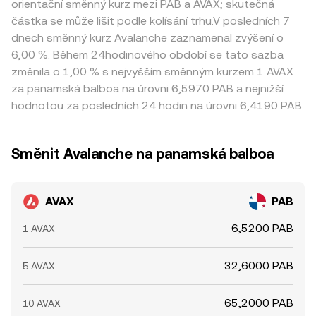
orientační směnný kurz mezi PAB a AVAX; skutečná
částka se může lišit podle kolísání trhu.V posledních 7
dnech směnný kurz Avalanche zaznamenal zvýšení o
6,00 %. Během 24hodinového období se tato sazba
změnila o 1,00 % s nejvyšším směnným kurzem 1 AVAX
za panamská balboa na úrovni 6,5970 PAB a nejnižší
hodnotou za posledních 24 hodin na úrovni 6,4190 PAB.
Směnit Avalanche na panamská balboa
AVAX
PAB
6,5200 PAB
1 AVAX
32,6000 PAB
5 AVAX
65,2000 PAB
10 AVAX