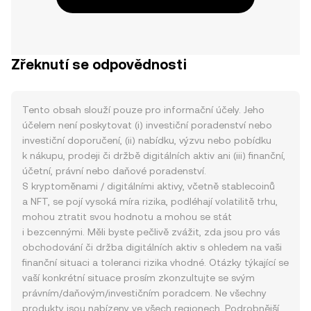
Zřeknutí se odpovědnosti
Tento obsah slouží pouze pro informační účely. Jeho
účelem není poskytovat (i) investiční poradenství nebo
investiční doporučení, (ii) nabídku, výzvu nebo pobídku
k nákupu, prodeji či držbě digitálních aktiv ani (iii) finanční,
účetní, právní nebo daňové poradenství.
S kryptoměnami / digitálními aktivy, včetně stablecoinů
a NFT, se pojí vysoká míra rizika, podléhají volatilitě trhu,
mohou ztratit svou hodnotu a mohou se stát
i bezcennými. Měli byste pečlivě zvážit, zda jsou pro vás
obchodování či držba digitálních aktiv s ohledem na vaši
finanční situaci a toleranci rizika vhodné. Otázky týkající se
vaší konkrétní situace prosím zkonzultujte se svým
právním/daňovým/investičním poradcem. Ne všechny
produkty jsou nabízeny ve všech regionech. Podrobnější