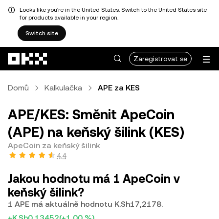
Looks like you're in the United States. Switch to the United States site
for products available in your region.
Switch site
Přeskočit na hlavní obsah
Zaregistrovat se
Domů
Kalkulačka
APE za KES
APE/KES: Směnit ApeCoin
(APE) na keňský šilink (KES)
ApeCoin za keňský šilink
4,4
Jakou hodnotu má 1 ApeCoin v
keňský šilink?
1 APE má aktuálně hodnotu K.Sh17,2178.
+K.Sh0,13452
(+1,00 %)