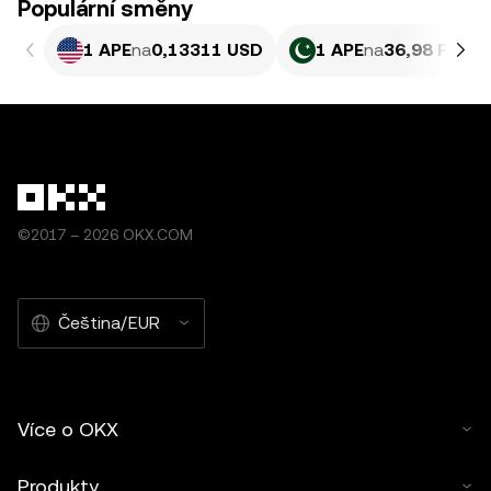
Populární směny
1 APE
na
0,13311 USD
1 APE
na
36,98 PKR
©2017 – 2026 OKX.COM
Čeština/EUR
Více o OKX
Produkty