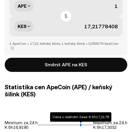
APE
KES
1 ApeCoin = 17,21 keňský šilink, 1 keňský šilink = 0,058079 ApeCoin
Směnit APE na KES
Statistika cen ApeCoin (APE) / keňský
šilink (KES)
Cena v reálném čase: K.Sh17,2178
Minimum za 24 h
Maximum za 24 h
K.Sh16,9190
K.Sh17,3032