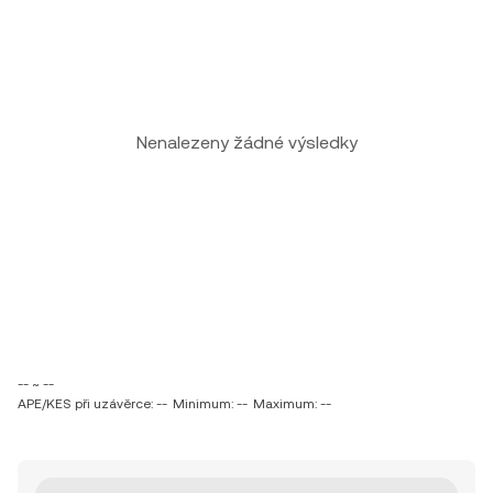
Nenalezeny žádné výsledky
-- ~ --
APE/KES při uzávěrce: --
Minimum: --
Maximum: --