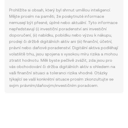
Prohlížíte si obsah, který byl shrnut umělou inteligencí.
Mějte prosím na paměti, že poskytnuté informace
nemusejí být přesné, úplné nebo aktuální. Tyto informace
nepředstavují (i) investiční poradenství ani investiční
doporučení, (ii) nabídku, pobídku nebo výzvu k nákupu,
prodeji či držbě digitálních aktiv ani (iii) finanční, účetní,
právní nebo daňové poradenství. Digitální aktiva podléhají
volatilitě trhu, jsou spojena s vysokou míru rizika a mohou
ztratit hodnotu. Měli byste pečlivě zvážit, zda jsou pro
vás obchodování či držba digitálních aktiv s ohledem na
vaši finanční situaci a toleranci rizika vhodné. Otázky
týkající se vaší konkrétní situace prosím zkonzultujte se
svým právním/daňovým/investičním poradcem.