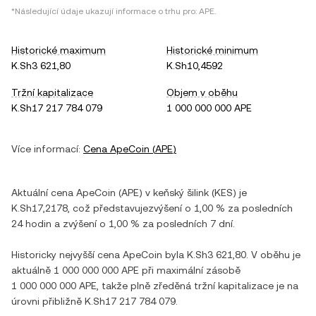
*Následující údaje ukazují informace o trhu pro:
APE
.
Historické maximum
Historické minimum
K.Sh3 621,80
K.Sh10,4592
Tržní kapitalizace
Objem v oběhu
K.Sh17 217 784 079
1 000 000 000 APE
Více informací:
Cena
ApeCoin
(
APE
)
Aktuální cena
ApeCoin
(
APE
) v
keňský šilink
(
KES
) je
K.Sh17,2178
, což představuje
zvýšení
o
1,00 %
za posledních
24 hodin a
zvýšení
o
1,00 %
za posledních 7 dní.
Historicky nejvyšší cena
ApeCoin
byla
K.Sh3 621,80
. V oběhu je
aktuálně
1 000 000 000 APE
při maximální zásobě
1 000 000 000 APE
, takže plně zředěná tržní kapitalizace je na
úrovni přibližně
K.Sh17 217 784 079
.