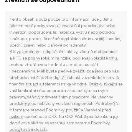
Zřeknutí se odpovědnosti
Tento obsah slouží pouze pro informační účely. Jeho
účelem není poskytovat (i) investiční poradenství nebo
investiční doporučení, (ii) nabídku, výzvu nebo pobídku
k nákupu, prodeji či držbě digitálních aktiv ani (iii) finanční,
účetní, právní nebo daňové poradenství.
S kryptoměnami / digitálními aktivy, včetně stablecoinů
a NFT, se pojí vysoká míra rizika, podléhají volatilitě trhu,
mohou ztratit svou hodnotu a mohou se stát
i bezcennými. Měli byste pečlivě zvážit, zda jsou pro vás
obchodování či držba digitálních aktiv s ohledem na vaši
finanční situaci a toleranci rizika vhodné. Otázky týkající se
vaší konkrétní situace prosím zkonzultujte se svým
právním/daňovým/investičním poradcem. Ne všechny
produkty jsou nabízeny ve všech regionech. Podrobnější
informace stanoví
Podmínky použití
a
Varování před
rizikem
společnosti OKX. Na OKX Web3 peněženku a její
doplňkové služby se vztahují samostatné
Podmínky
poskytování služeb
.