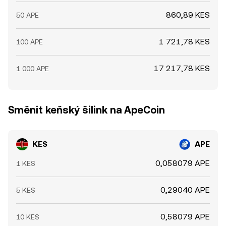
860,89 KES
50 APE
1 721,78 KES
100 APE
17 217,78 KES
1 000 APE
Směnit keňský šilink na ApeCoin
KES
APE
0,058079 APE
1 KES
0,29040 APE
5 KES
0,58079 APE
10 KES