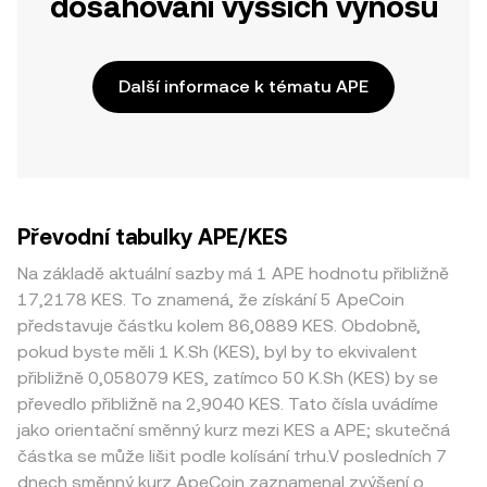
dosahování vyšších výnosů
Další informace k tématu APE
Převodní tabulky APE/KES
Na základě aktuální sazby má 1 APE hodnotu přibližně
17,2178 KES. To znamená, že získání 5 ApeCoin
představuje částku kolem 86,0889 KES. Obdobně,
pokud byste měli 1 K.Sh (KES), byl by to ekvivalent
přibližně 0,058079 KES, zatímco 50 K.Sh (KES) by se
převedlo přibližně na 2,9040 KES. Tato čísla uvádíme
jako orientační směnný kurz mezi KES a APE; skutečná
částka se může lišit podle kolísání trhu.V posledních 7
dnech směnný kurz ApeCoin zaznamenal zvýšení o