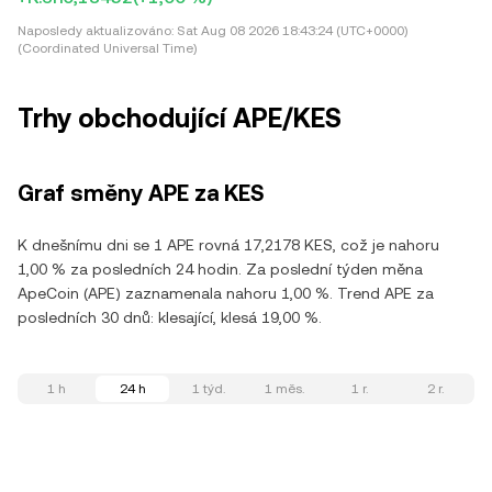
Naposledy aktualizováno:
Sat Aug 08 2026 18:43:24 (UTC+0000)
(Coordinated Universal Time)
Trhy obchodující APE/KES
Graf směny APE za KES
K dnešnímu dni se 1 APE rovná 17,2178 KES, což je nahoru
1,00 % za posledních 24 hodin. Za poslední týden měna
ApeCoin (APE) zaznamenala nahoru 1,00 %. Trend APE za
posledních 30 dnů: klesající, klesá 19,00 %.
1 h
24 h
1 týd.
1 měs.
1 r.
2 r.