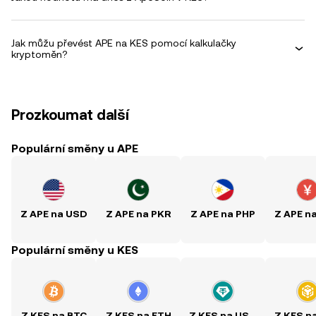
Jak můžu převést APE na KES pomocí kalkulačky
kryptoměn?
Prozkoumat další
Populární směny u APE
Z APE na USD
Z APE na PKR
Z APE na PHP
Z APE n
Populární směny u KES
Z KES na BTC
Z KES na ETH
Z KES na USDT
Z KES n