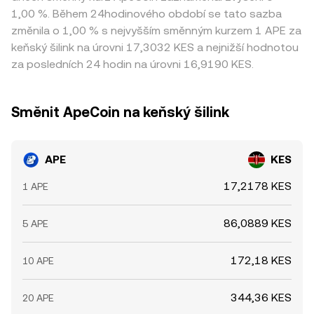
1,00 %. Během 24hodinového období se tato sazba
změnila o 1,00 % s nejvyšším směnným kurzem 1 APE za
keňský šilink na úrovni 17,3032 KES a nejnižší hodnotou
za posledních 24 hodin na úrovni 16,9190 KES.
Směnit ApeCoin na keňský šilink
APE
KES
17,2178 KES
1 APE
86,0889 KES
5 APE
172,18 KES
10 APE
344,36 KES
20 APE