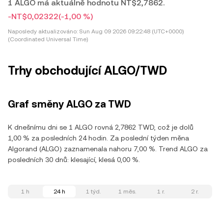
1 ALGO má aktuálně hodnotu NT$2,7862.
-NT$0,02322
(-1,00 %)
Naposledy aktualizováno:
Sun Aug 09 2026 09:22:48 (UTC+0000)
(Coordinated Universal Time)
Trhy obchodující ALGO/TWD
Graf směny ALGO za TWD
K dnešnímu dni se 1 ALGO rovná 2,7862 TWD, což je dolů
1,00 % za posledních 24 hodin. Za poslední týden měna
Algorand (ALGO) zaznamenala nahoru 7,00 %. Trend ALGO za
posledních 30 dnů: klesající, klesá 0,00 %.
1 h
24 h
1 týd.
1 měs.
1 r.
2 r.