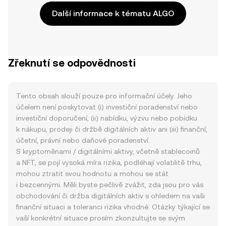
Další informace k tématu ALGO
Zřeknutí se odpovědnosti
Tento obsah slouží pouze pro informační účely. Jeho
účelem není poskytovat (i) investiční poradenství nebo
investiční doporučení, (ii) nabídku, výzvu nebo pobídku
k nákupu, prodeji či držbě digitálních aktiv ani (iii) finanční,
účetní, právní nebo daňové poradenství.
S kryptoměnami / digitálními aktivy, včetně stablecoinů
a NFT, se pojí vysoká míra rizika, podléhají volatilitě trhu,
mohou ztratit svou hodnotu a mohou se stát
i bezcennými. Měli byste pečlivě zvážit, zda jsou pro vás
obchodování či držba digitálních aktiv s ohledem na vaši
finanční situaci a toleranci rizika vhodné. Otázky týkající se
vaší konkrétní situace prosím zkonzultujte se svým