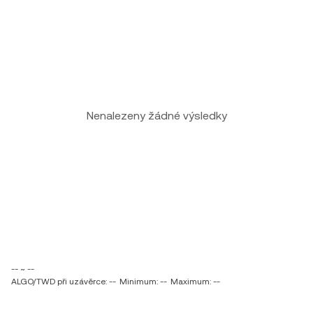
Nenalezeny žádné výsledky
-- ~ --
ALGO/TWD při uzávěrce: --
Minimum: --
Maximum: --