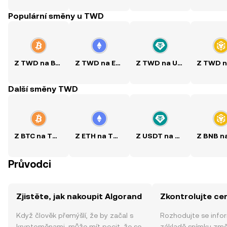
Populární směny u TWD
Z TWD na BTC
Z TWD na ETH
Z TWD na USDT
Další směny TWD
Z BTC na TWD
Z ETH na TWD
Z USDT na TWD
Průvodci
Zjistěte, jak nakoupit Algorand
Zkontrolujte ce
Když člověk přemýšlí, že by začal s
Rozhodujte se info
kryptoměnami, může mít pocit, že se
základě snímku změ