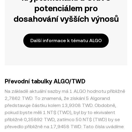
potenciálem pro
dosahování vyšších výnosů
Další informace k tématu ALGO
Převodní tabulky ALGO/TWD
Na základě aktuální sazby má 1 ALGO hodnotu přibližně
2,7862 TWD. To znamená, že získání 5 Algorand
představuje částku kolem 13,9308 TWD. Obdobně,
pokud byste měli 1 NT$ (TWD), byl by to ekvivalent
přibližně 0,35892 TWD, zatímco 50 NT$ (TWD) by se
převedlo přibližně na 17,9458 TWD. Tato čísla uvádíme