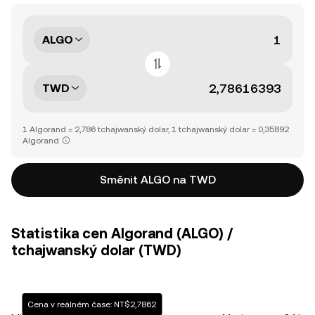
ALGO
TWD
1 Algorand = 2,786 tchajwanský dolar, 1 tchajwanský dolar = 0,35892
Algorand
Směnit ALGO na TWD
Statistika cen Algorand (ALGO) /
tchajwanský dolar (TWD)
Cena v reálném čase: NT$2,7862