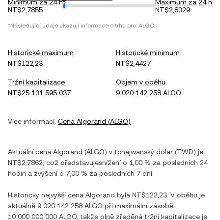
Minimum za 24 h
Maximum za 24 h
NT$2,7855
NT$2,8329
*Následující údaje ukazují informace o trhu pro:
ALGO
.
Historické maximum
Historické minimum
NT$122,23
NT$2,4427
Tržní kapitalizace
Objem v oběhu
NT$25 131 595 037
9 020 142 258 ALGO
Více informací:
Cena
Algorand
(
ALGO
)
Aktuální cena
Algorand
(
ALGO
) v
tchajwanský dolar
(
TWD
) je
NT$2,7862
, což představuje
snížení
o
1,00 %
za posledních 24
hodin a
zvýšení
o
7,00 %
za posledních 7 dní.
Historicky nejvyšší cena
Algorand
byla
NT$122,23
. V oběhu je
aktuálně
9 020 142 258 ALGO
při maximální zásobě
10 000 000 000 ALGO
, takže plně zředěná tržní kapitalizace je