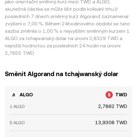
jako orientační směnný kurz mezi TWD a ALGO;
skutečná částka se může lišit podle kolísání trhu.V
posledních 7 dnech směnný kurz Algorand zaznamenal
zvýšení o 7,00 %. Během 24hodinového období se tato
sazba změnila o 1,00 % s nejvyšším směnným kurzem 1
ALGO za tchajwanský dolar na úrovni 2,8329 TWD a
nejnižší hodnotou za posledních 24 hodin na úrovni
2,7855 TWD.
Směnit Algorand na tchajwanský dolar
ALGO
TWD
2,7862 TWD
1 ALGO
13,9308 TWD
5 ALGO