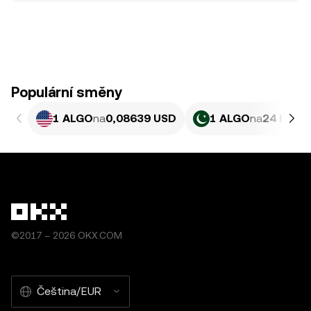
Populární směny
1 ALGO
na
0,08639 USD
1 ALGO
na
24 PKR
©2017 – 2026 OKX.COM
Čeština/EUR