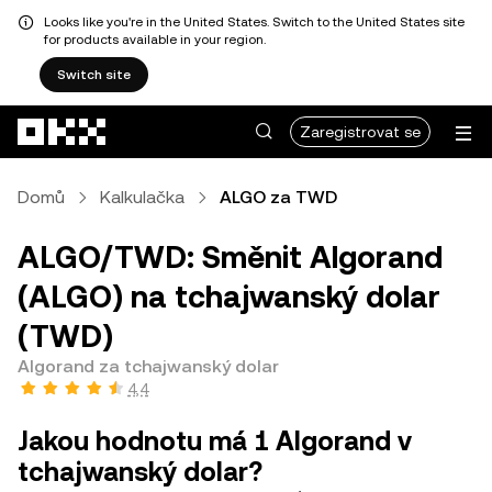
Looks like you're in the United States. Switch to the United States site
for products available in your region.
Switch site
Přeskočit na hlavní obsah
Zaregistrovat se
Domů
Kalkulačka
ALGO za TWD
ALGO/TWD: Směnit Algorand
(ALGO) na tchajwanský dolar
(TWD)
Algorand za tchajwanský dolar
4,4
Jakou hodnotu má 1 Algorand v
tchajwanský dolar?