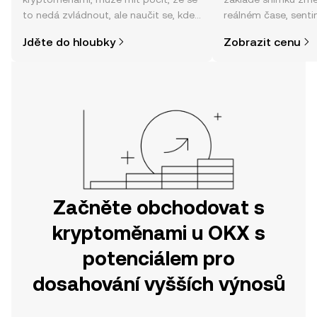
to nedá zvládnout, ale naučit se, kde
reálném čase, sent
a jak nakoupit kryptoměny, může být
zpráv a dalších info
Jděte do hloubky
Zobrazit cenu
jednodušší, než si myslíte. Odstartujte
svou cestu v mobilní aplikaci OKX
nebo přímo zde na webu.
Začněte obchodovat s
kryptoměnami u OKX s
potenciálem pro
dosahování vyšších výnosů