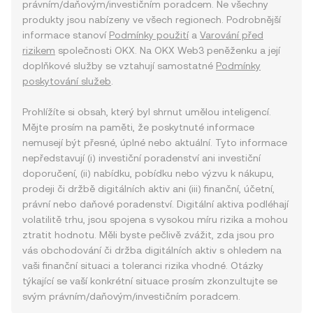
právním/daňovým/investičním poradcem. Ne všechny
produkty jsou nabízeny ve všech regionech. Podrobnější
informace stanoví
Podmínky použití
a
Varování před
rizikem
společnosti OKX. Na OKX Web3 peněženku a její
doplňkové služby se vztahují samostatné
Podmínky
poskytování služeb
.
Prohlížíte si obsah, který byl shrnut umělou inteligencí.
Mějte prosím na paměti, že poskytnuté informace
nemusejí být přesné, úplné nebo aktuální. Tyto informace
nepředstavují (i) investiční poradenství ani investiční
doporučení, (ii) nabídku, pobídku nebo výzvu k nákupu,
prodeji či držbě digitálních aktiv ani (iii) finanční, účetní,
právní nebo daňové poradenství. Digitální aktiva podléhají
volatilitě trhu, jsou spojena s vysokou míru rizika a mohou
ztratit hodnotu. Měli byste pečlivě zvážit, zda jsou pro
vás obchodování či držba digitálních aktiv s ohledem na
vaši finanční situaci a toleranci rizika vhodné. Otázky
týkající se vaší konkrétní situace prosím zkonzultujte se
svým právním/daňovým/investičním poradcem.