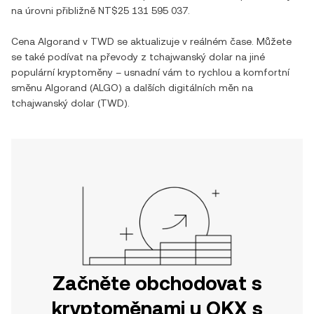
na úrovni přibližně
NT$25 131 595 037
.
Cena
Algorand
v
TWD
se aktualizuje v reálném čase. Můžete
se také podívat na převody z
tchajwanský dolar
na jiné
populární kryptoměny – usnadní vám to rychlou a komfortní
směnu
Algorand
(
ALGO
) a dalších digitálních měn na
tchajwanský dolar
(
TWD
).
Začněte obchodovat s
kryptoměnami u OKX s