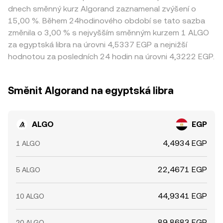
dnech směnný kurz Algorand zaznamenal zvýšení o
15,00 %. Během 24hodinového období se tato sazba
změnila o 3,00 % s nejvyšším směnným kurzem 1 ALGO
za egyptská libra na úrovni 4,5337 EGP a nejnižší
hodnotou za posledních 24 hodin na úrovni 4,3222 EGP.
Směnit Algorand na egyptská libra
ALGO
EGP
4,4934 EGP
1 ALGO
22,4671 EGP
5 ALGO
44,9341 EGP
10 ALGO
89,8683 EGP
20 ALGO