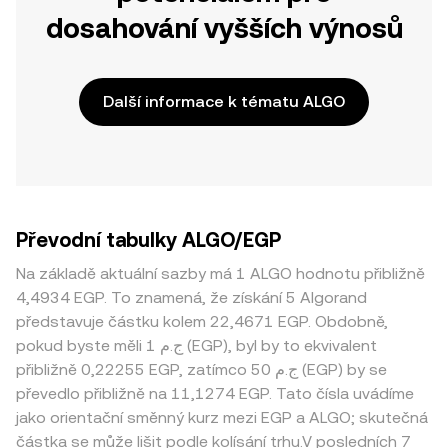
dosahování vyšších výnosů
Další informace k tématu ALGO
Převodní tabulky ALGO/EGP
Na základě aktuální sazby má 1 ALGO hodnotu přibližně
4,4934 EGP. To znamená, že získání 5 Algorand
představuje částku kolem 22,4671 EGP. Obdobně,
pokud byste měli 1 ج.م (EGP), byl by to ekvivalent
přibližně 0,22255 EGP, zatímco 50 ج.م (EGP) by se
převedlo přibližně na 11,1274 EGP. Tato čísla uvádíme
jako orientační směnný kurz mezi EGP a ALGO; skutečná
částka se může lišit podle kolísání trhu.V posledních 7