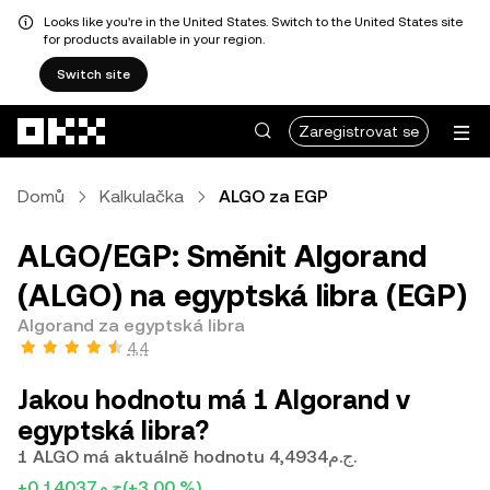
Looks like you're in the United States. Switch to the United States site
for products available in your region.
Switch site
Přeskočit na hlavní obsah
Zaregistrovat se
Domů
Kalkulačka
ALGO za EGP
ALGO/EGP: Směnit Algorand
(ALGO) na egyptská libra (EGP)
Algorand za egyptská libra
4,4
Jakou hodnotu má 1 Algorand v
egyptská libra?
1 ALGO má aktuálně hodnotu ج.م4,4934.
+ج.م0,14037
(+3,00 %)