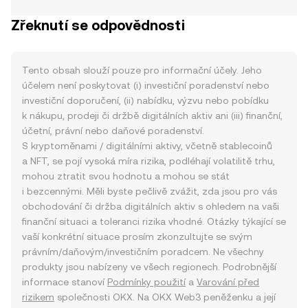
Zřeknutí se odpovědnosti
Tento obsah slouží pouze pro informační účely. Jeho
účelem není poskytovat (i) investiční poradenství nebo
investiční doporučení, (ii) nabídku, výzvu nebo pobídku
k nákupu, prodeji či držbě digitálních aktiv ani (iii) finanční,
účetní, právní nebo daňové poradenství.
S kryptoměnami / digitálními aktivy, včetně stablecoinů
a NFT, se pojí vysoká míra rizika, podléhají volatilitě trhu,
mohou ztratit svou hodnotu a mohou se stát
i bezcennými. Měli byste pečlivě zvážit, zda jsou pro vás
obchodování či držba digitálních aktiv s ohledem na vaši
finanční situaci a toleranci rizika vhodné. Otázky týkající se
vaší konkrétní situace prosím zkonzultujte se svým
právním/daňovým/investičním poradcem. Ne všechny
produkty jsou nabízeny ve všech regionech. Podrobnější
informace stanoví
Podmínky použití
a
Varování před
rizikem
společnosti OKX. Na OKX Web3 peněženku a její