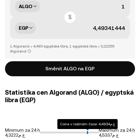
ALGO
EGP
1 Algorand = 4,493 egyptská libra, 1 egyptská libra = 0,22255
Algorand
Směnit ALGO na EGP
Statistika cen Algorand (ALGO) / egyptská
libra (EGP)
Cena v reálném čase: ج.م4,4934
Minimum za 24 h
Maximum za 24 h
ج.م4,5337
ج.م4,3222