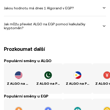
Jakou hodnotu má dnes 1 Algorand v EGP?
Jak můžu převést ALGO na EGP pomocí kalkulačky
kryptoměn?
Prozkoumat další
Populární směny u ALGO
Z ALGO na USD
Z ALGO na PKR
Z ALGO na PHP
Populární směny u EGP