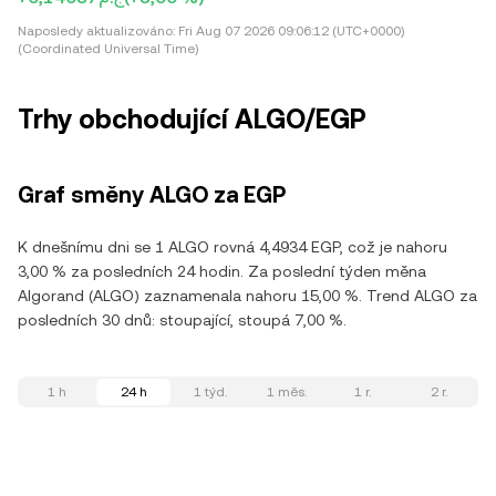
Naposledy aktualizováno:
Fri Aug 07 2026 09:06:12 (UTC+0000)
(Coordinated Universal Time)
Trhy obchodující ALGO/EGP
Graf směny ALGO za EGP
K dnešnímu dni se 1 ALGO rovná 4,4934 EGP, což je nahoru
3,00 % za posledních 24 hodin. Za poslední týden měna
Algorand (ALGO) zaznamenala nahoru 15,00 %. Trend ALGO za
posledních 30 dnů: stoupající, stoupá 7,00 %.
1 h
24 h
1 týd.
1 měs.
1 r.
2 r.