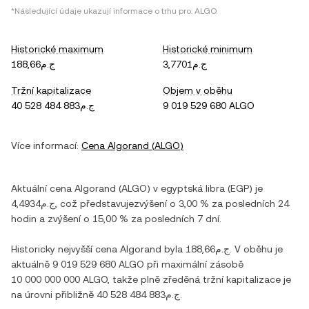
*Následující údaje ukazují informace o trhu pro:
ALGO
.
Historické maximum
Historické minimum
ج.م3,7701
ج.م188,66
Tržní kapitalizace
Objem v oběhu
ج.م40 528 484 883
9 019 529 680 ALGO
Více informací:
Cena
Algorand
(
ALGO
)
Aktuální cena
Algorand
(
ALGO
) v
egyptská libra
(
EGP
) je
ج.م4,4934
, což představuje
zvýšení
o
3,00 %
za posledních 24
hodin a
zvýšení
o
15,00 %
za posledních 7 dní.
Historicky nejvyšší cena
Algorand
byla
ج.م188,66
. V oběhu je
aktuálně
9 019 529 680 ALGO
při maximální zásobě
10 000 000 000 ALGO
, takže plně zředěná tržní kapitalizace je
na úrovni přibližně
ج.م40 528 484 883
.