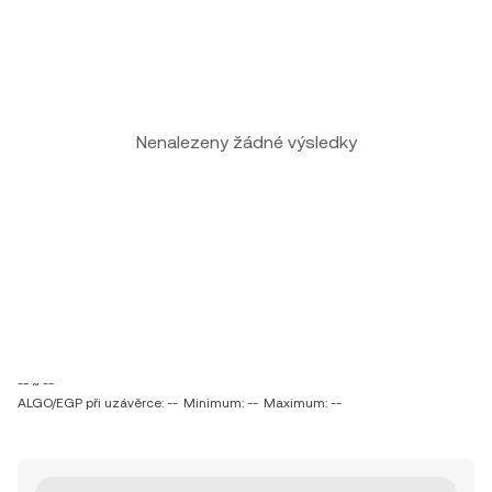
Nenalezeny žádné výsledky
-- ~ --
ALGO/EGP při uzávěrce: --
Minimum: --
Maximum: --