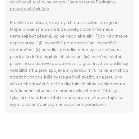
doplňkové služby se vztahují samostatné
Podmínky
poskytování služeb
.
Prohlížíte si obsah, který byl shrnut umělou inteligencí.
Mějte prosím na paměti, že poskytnuté informace
nemusejí být přesné, úplné nebo aktuální. Tyto informace
nepředstavují (i) investiční poradenství ani investiční
doporučení, (ii) nabídku, pobídku nebo výzvu k nákupu,
prodeji či držbě digitálních aktiv ani (iii) finanční, účetní,
právní nebo daňové poradenství. Digitální aktiva podléhají
volatilitě trhu, jsou spojena s vysokou míru rizika a mohou
ztratit hodnotu. Měli byste pečlivě zvážit, zda jsou pro
vás obchodování či držba digitálních aktiv s ohledem na
vaši finanční situaci a toleranci rizika vhodné. Otázky
týkající se vaší konkrétní situace prosím zkonzultujte se
svým právním/daňovým/investičním poradcem.