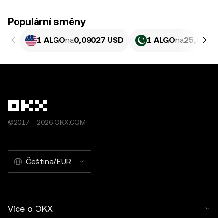
Populární směny
1 ALGO
na
0,09027 USD
1 ALGO
na
25,09 P
©2017 – 2026 OKX.COM
Čeština/EUR
Více o OKX