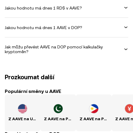
Jakou hodnotu má dnes 1 RD$ v AAVE?
Jakou hodnotu má dnes 1 AAVE v DOP?
Jak můžu převést AAVE na DOP pomocí kalkulačky
kryptoměn?
Prozkoumat další
Populární směny u AAVE
Z AAVE na USD
Z AAVE na PKR
Z AAVE na PHP