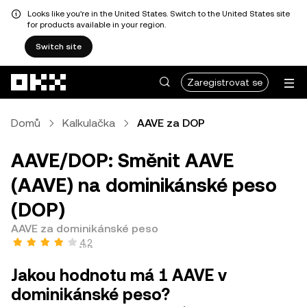
Looks like you're in the United States. Switch to the United States site
for products available in your region.
Switch site
Přeskočit na hlavní obsah
Zaregistrovat se
Domů
Kalkulačka
AAVE za DOP
AAVE/DOP: Směnit AAVE
(AAVE) na dominikánské peso
(DOP)
AAVE za dominikánské peso
4,2
Jakou hodnotu má 1 AAVE v
dominikánské peso?