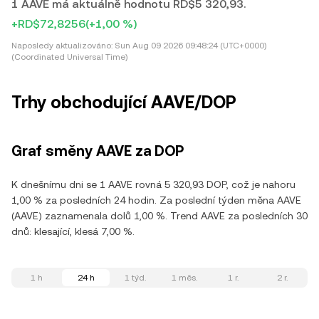
1 AAVE má aktuálně hodnotu RD$5 320,93.
+RD$72,8256
(+1,00 %)
Naposledy aktualizováno:
Sun Aug 09 2026 09:48:24 (UTC+0000)
(Coordinated Universal Time)
Trhy obchodující AAVE/DOP
Graf směny AAVE za DOP
K dnešnímu dni se 1 AAVE rovná 5 320,93 DOP, což je nahoru
1,00 % za posledních 24 hodin. Za poslední týden měna AAVE
(AAVE) zaznamenala dolů 1,00 %. Trend AAVE za posledních 30
dnů: klesající, klesá 7,00 %.
1 h
24 h
1 týd.
1 měs.
1 r.
2 r.