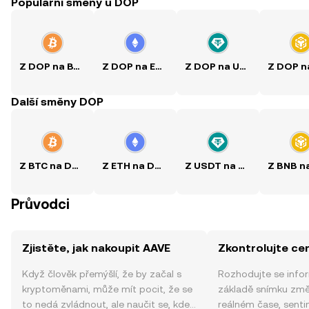
Populární směny u DOP
Z DOP na BTC
Z DOP na ETH
Z DOP na USDT
Další směny DOP
Z BTC na DOP
Z ETH na DOP
Z USDT na DOP
Průvodci
Zjistěte, jak nakoupit AAVE
Zkontrolujte ce
Když člověk přemýšlí, že by začal s
Rozhodujte se info
kryptoměnami, může mít pocit, že se
základě snímku změ
to nedá zvládnout, ale naučit se, kde
reálném čase, sent