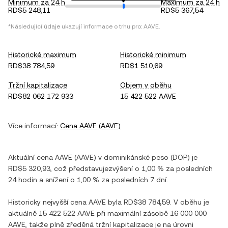
Minimum za 24 h
Maximum za 24 h
RD$5 248,11
RD$5 367,54
*Následující údaje ukazují informace o trhu pro:
AAVE
.
Historické maximum
Historické minimum
RD$38 784,59
RD$1 510,69
Tržní kapitalizace
Objem v oběhu
RD$82 062 172 933
15 422 522 AAVE
Více informací:
Cena
AAVE
(
AAVE
)
Aktuální cena
AAVE
(
AAVE
) v
dominikánské peso
(
DOP
) je
RD$5 320,93
, což představuje
zvýšení
o
1,00 %
za posledních
24 hodin a
snížení
o
1,00 %
za posledních 7 dní.
Historicky nejvyšší cena
AAVE
byla
RD$38 784,59
. V oběhu je
aktuálně
15 422 522 AAVE
při maximální zásobě
16 000 000
AAVE
, takže plně zředěná tržní kapitalizace je na úrovni