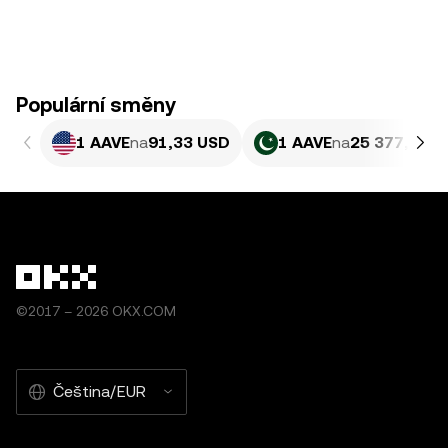
Populární směny
1 AAVE
na
91,33 USD
1 AAVE
na
25 377,83 P
©2017 – 2026 OKX.COM
Čeština/EUR