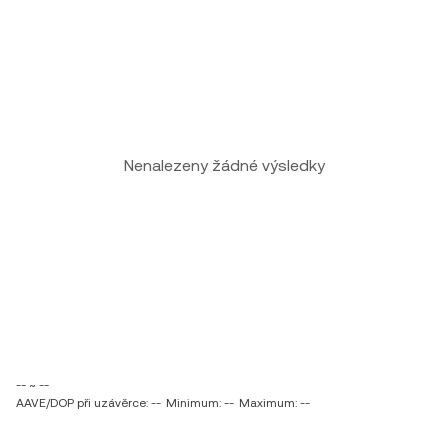
Nenalezeny žádné výsledky
-- ~ --
AAVE/DOP při uzávěrce: --
Minimum: --
Maximum: --