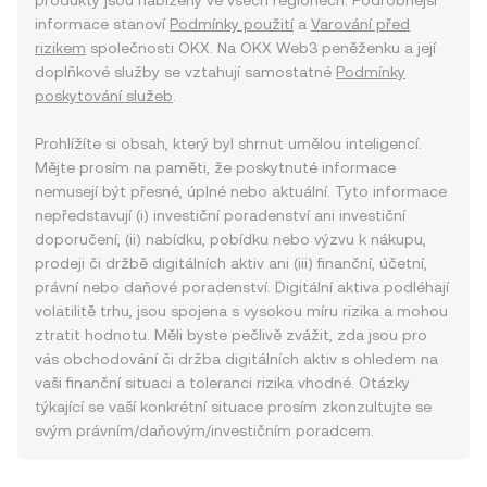
produkty jsou nabízeny ve všech regionech. Podrobnější
informace stanoví
Podmínky použití
a
Varování před
rizikem
společnosti OKX. Na OKX Web3 peněženku a její
doplňkové služby se vztahují samostatné
Podmínky
poskytování služeb
.
Prohlížíte si obsah, který byl shrnut umělou inteligencí.
Mějte prosím na paměti, že poskytnuté informace
nemusejí být přesné, úplné nebo aktuální. Tyto informace
nepředstavují (i) investiční poradenství ani investiční
doporučení, (ii) nabídku, pobídku nebo výzvu k nákupu,
prodeji či držbě digitálních aktiv ani (iii) finanční, účetní,
právní nebo daňové poradenství. Digitální aktiva podléhají
volatilitě trhu, jsou spojena s vysokou míru rizika a mohou
ztratit hodnotu. Měli byste pečlivě zvážit, zda jsou pro
vás obchodování či držba digitálních aktiv s ohledem na
vaši finanční situaci a toleranci rizika vhodné. Otázky
týkající se vaší konkrétní situace prosím zkonzultujte se
svým právním/daňovým/investičním poradcem.