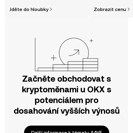
a jak nakoupit kryptoměny, může být
zpráv a dalších info
Jděte do hloubky
Zobrazit cenu
jednodušší, než si myslíte. Odstartujte
svou cestu v mobilní aplikaci OKX
nebo přímo zde na webu.
Začněte obchodovat s
kryptoměnami u OKX s
potenciálem pro
dosahování vyšších výnosů
Další informace k tématu AAVE