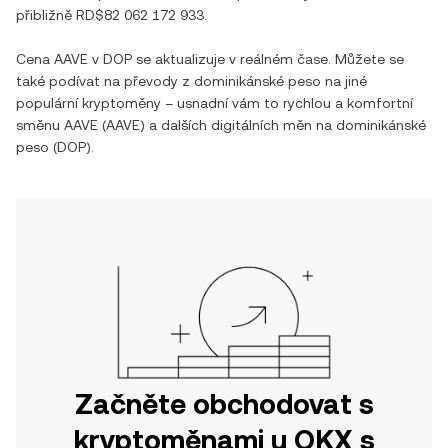
přibližně
RD$82 062 172 933
.
Cena
AAVE
v
DOP
se aktualizuje v reálném čase. Můžete se
také podívat na převody z
dominikánské peso
na jiné
populární kryptoměny – usnadní vám to rychlou a komfortní
směnu
AAVE
(
AAVE
) a dalších digitálních měn na
dominikánské
peso
(
DOP
).
Začněte obchodovat s
kryptoměnami u OKX s