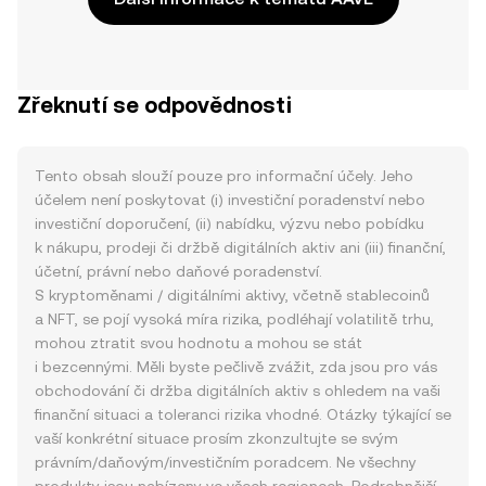
Zřeknutí se odpovědnosti
Tento obsah slouží pouze pro informační účely. Jeho
účelem není poskytovat (i) investiční poradenství nebo
investiční doporučení, (ii) nabídku, výzvu nebo pobídku
k nákupu, prodeji či držbě digitálních aktiv ani (iii) finanční,
účetní, právní nebo daňové poradenství.
S kryptoměnami / digitálními aktivy, včetně stablecoinů
a NFT, se pojí vysoká míra rizika, podléhají volatilitě trhu,
mohou ztratit svou hodnotu a mohou se stát
i bezcennými. Měli byste pečlivě zvážit, zda jsou pro vás
obchodování či držba digitálních aktiv s ohledem na vaši
finanční situaci a toleranci rizika vhodné. Otázky týkající se
vaší konkrétní situace prosím zkonzultujte se svým
právním/daňovým/investičním poradcem. Ne všechny