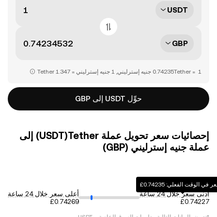
USDT
GBP
حوِّل USDT إلى GBP
إحصائيات سعر تحويل عملة ‏Tether(‏USDT) إلى
عملة ‏جنيه إسترليني (‏GBP)
في الوقت الفعلي: ‏‎‏‎0.74235‏‏£‏
أدنى سعر خلال 24 ساعة
أعلى سعر خلال 24 ساعة