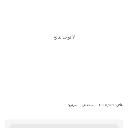
لا توجد نتائج
‏-- ~ ‎--‏
إغلاق USDT/GBP: --
منخفض: --
مرتفع: --