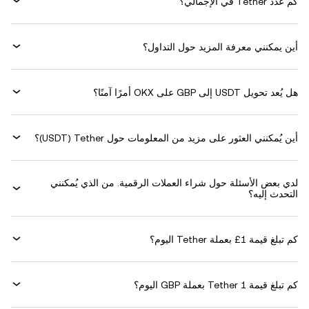
كم عدد Tether في الإجمالي؟
أين يمكنني معرفة المزيد حول التداول؟
هل يُعد تحويل USDT إلى GBP على OKX أمرًا آمنًا؟
أين يُمكنني العثور على مزيد من المعلومات حول ‏Tether (‏USDT)؟
لدي بعض الأسئلة حول شراء العملات الرقمية. من الذي يُمكنني
التحدث إليه؟
كم تبلغ قيمة 1‏£ بعملة ‏Tether اليوم؟
كم تبلغ قيمة 1 ‏Tether بعملة ‏GBP اليوم؟