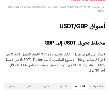
آخر تحديث:
Thu Aug 06 2026 10:50:29 (UTC+0000) (Coordinated Universal
Time)
أسواق USDT/GBP
مخطط تحويل USDT إلى GBP
اعتبارًا من اليوم، تعادل USDT واحدة ‏‎‏‎0.74235‏‏ GBP‏، لأسفل‏ ‏‎0.00‎%‎‏ في
آخر 24 ساعة. وخلال الأسبوع الماضي، كانت Tether‏ (USDT) هي لأسفل‏
‏‎0.00‎%‎‏. وتتحرك USDT في اتجاه السوق هبوط‏، انخفاض‏ ‏‎0.00‎%‎‏ خلال
آخر 30 يومًا.
ساعة واحدة
24 ساعة
أسبوع
شهر
عام
سنتان