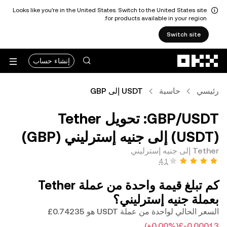
Looks like you're in the United States. Switch to the United States site
for products available in your region.
Switch site
التخطي إلى المحتوى الأساسي
إنشاء حساب
رئيسي
حاسبة
USDT إلى GBP
‏USDT/‏GBP: تحويل ‏Tether
(‏USDT) إلى ‏جنيه إسترليني (‏GBP)
Tether إلى جنيه إسترليني
كم تبلغ قيمة واحدة من عملة ‏Tether
بعملة ‏جنيه إسترليني؟
السعر الحالي لواحدة من عملة USDT هو ‏‎‏‎0.74235‏‏£‏
(‏‎+0.00‎%‎‏)