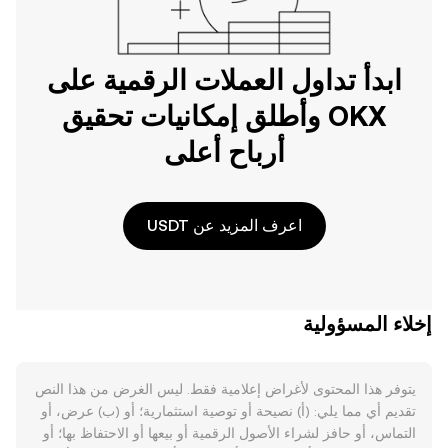
ابدأ تداول العملات الرقمية على
OKX وأطلق إمكانيات تحقيق
أرباح أعلى
اعرف المزيد عن USDT
إخلاء المسؤولية
يتوفر هذا المحتوى لأغراض إعلامية فقط. ليس الغرض من هذا النص
تقديم أي مما يلي: (أ) نصيحة أو توصية استثمارية؛ أو (ب) عرض، أو
التماس، أو حافز لشراء الأصول الرقمية أو بيعها أو الاحتفاظ بها؛ أو