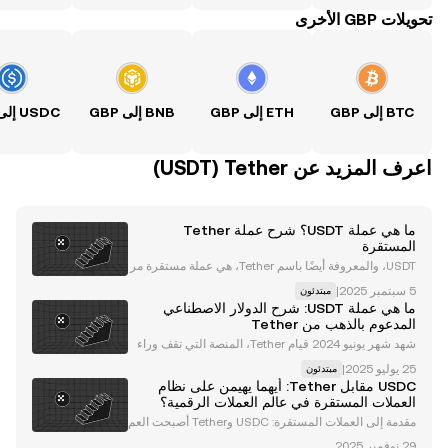
تحويلات GBP الأخرى
BTC إلى GBP
ETH إلى GBP
BNB إلى GBP
اعرف المزيد عن‏ Tether (‏USDT)
ما هي عملة USDT؟ شرح عملة Tether
المستقرة
USDT، والمعروفة أيضًا باسم Tether، هي عملة مستقرة مر
تبطة بقيمة الدولار الأمريكي. وهي عملة تعمل على عدد شبكا
|
مبتدئون
ت بلوكشين، بما في ذلك Ethereum (ETH) ، و Tron (TRX)
ما هي عملة USDT: شرح الدولار الاصطناعي
، و Algorand (ALGO) ، و Solana (SOL) ، وب
المدعوم بالذهب من Tether
شهد شهر يونيو 2024 قيام Tether، المنصة التي تقف وراء
عملة USDT المستقرة ، بإطلاق عملة Alloy (aUSDT)، وهي
|
مبتدئون
عبارة عن أصل رقمي بضمانات معززة وقوية ومدعوم بـ Tet
USDC مقابل Tether: أيهما يهيمن على نظام
her Gold (XAUt). حيث يوفر الأصل ضمانات ذهبية
العملات المستقرة في عالم العملات الرقمية؟
مقدمة إلى العملات المستقرة: USDC وTether أصبحت العم
لات المستقرة حجر الزاوية في نظام العملات الرقمية، حيث