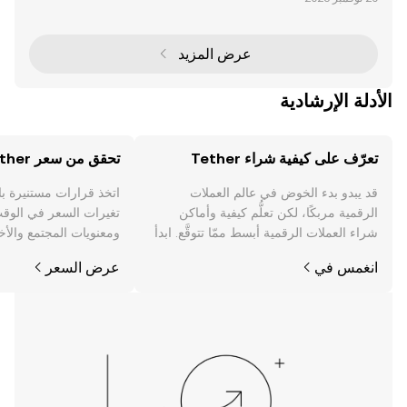
توفر جسرًا بين الأصول الرقمية المتقلبة واستقرار العملات ا
لورقية. من بين أبرز العملات المستقرة U
عرض المزيد
الأدلة الإرشادية
تعرّف على كيفية شراء Tether
تحقق من سعر Tether
قد يبدو بدء الخوض في عالم العملات
اتخذ قرارات مستنيرة ب
الرقمية مربكًا، لكن تعلُّم كيفية وأماكن
شراء العملات الرقمية أبسط ممّا تتوقَّع. ابدأ
ومعنويات المجتمع والأخب
رحلتك على تطبيق OKX للجوال، أو هنا على
انغمس في
عرض السعر
الويب.