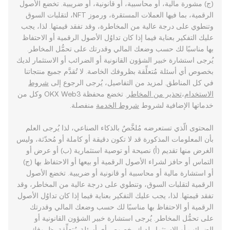
(ج) مشورة مالية، أو محاسبية، أو قانونية، أو ضريبية. تخضع الأصول
الرقمية، بما فيها العملات المستقرة، ورموز NFT، لتقلبات السوق
وتنطوي على درجة عالية من المخاطرة، وقد تفقد قيمتها. لذا، يجب
عليك التفكير بعناية فيما إذا كان تداوُل الأصول الرقمية أو الاحتفاظ
بها مناسبًا لك حسب وضعك المالي وقدرتك على تحمُّل المخاطر.
يُرجى استشارة خبير الشؤون القانونية أو الضرائب أو الاستثمار لديك
بخصوص أي أسئلة مُتعلِّقة بظروفك الخاصة. لا تُقدَّم جميع منتجاتنا
في كل المناطق. لمزيد من التفاصيل، يُرجى الرجوع إلى
شروط
الاستخدام
،
تحذير من المخاطر
. تخضع محفظة OKX Web3 وكل من
خدماتها الإضافية لشروط
شروط الخدمة
منفصلة.
المحتوى الّذي تستعرضه مُلخَّصٌ بالذكاء الصناعي، لذا يُرجى العلم
بأن المعلومات المذكورة قد لا تكون دقيقة أو كاملة أو مُحدّثة، وليس
الغرض منها تقديم (أ) نصيحة أو توصية استثمارية (ب) أو عرض أو
التماس أو حافز لشراء الأصول الرقمية أو بيعها أو الاحتفاظ بها (ج)
أو استشارة مالية أو محاسبية أو قانونية أو ضريبية. تخضع الأصول
الرقمية لتقلبات السوق، وتنطوي على درجة عالية من المخاطر، وقد
تفقد قيمتها. لذا، يجب عليك التفكير بعناية فيما إذا كان تداوُل الأصول
الرقمية أو الاحتفاظ بها مناسبًا لك حسب وضعك المالي وقدرتك
على تحمُّل المخاطر. يُرجى استشارة خبير الشؤون القانونية أو
الضرائب أو الاستثمار لديك بخصوص أي أسئلة مُتعلِّقة بظروفك