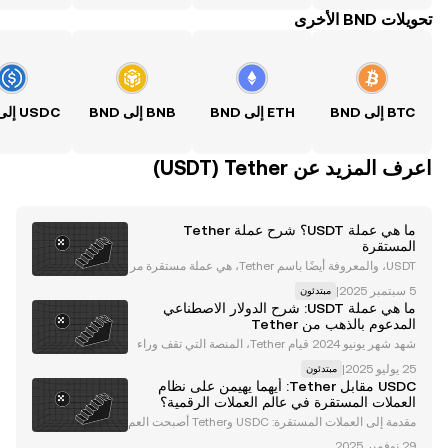
تحويلات BND الأخرى
BTC إلى BND
ETH إلى BND
BNB إلى BND
اعرف المزيد عن‏ Tether (‏USDT)
ما هي عملة USDT؟ شرح عملة Tether
المستقرة
USDT، والمعروفة أيضًا باسم Tether، هي عملة مستقرة مر
تبطة بقيمة الدولار الأمريكي. وهي عملة تعمل على عدد شبكا
|
مبتدئون
ت بلوكشين، بما في ذلك Ethereum (ETH) ، و Tron (TRX)
ما هي عملة USDT: شرح الدولار الاصطناعي
، و Algorand (ALGO) ، و Solana (SOL) ، وب
المدعوم بالذهب من Tether
شهد شهر يونيو 2024 قيام Tether، المنصة التي تقف وراء
عملة USDT المستقرة ، بإطلاق عملة Alloy (aUSDT)، وهي
|
مبتدئون
عبارة عن أصل رقمي بضمانات معززة وقوية ومدعوم بـ Tet
USDC مقابل Tether: أيهما يهيمن على نظام
her Gold (XAUt). حيث يوفر الأصل ضمانات ذهبية
العملات المستقرة في عالم العملات الرقمية؟
مقدمة إلى العملات المستقرة: USDC وTether أصبحت العم
لات المستقرة حجر الزاوية في نظام العملات الرقمية، حيث