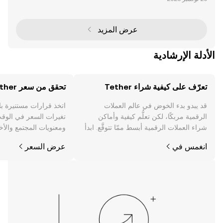
توفر جسرًا بين الأصول الرقمية المتقلبة واستقرار العملات ا
لورقية. من بين أبرز العملات المستقرة U
عرض المزيد
الأدلة الإرشادية
تعرّف على كيفية شراء Tether
تحقق من سعر Tether
قد يبدو بدء الخوض في عالم العملات
اتخذ قرارات مستنيرة ب
الرقمية مربكًا، لكن تعلُّم كيفية وأماكن
شراء العملات الرقمية أبسط ممّا تتوقَّع. ابدأ
ومعنويات المجتمع والأخب
رحلتك على تطبيق OKX للجوال، أو هنا على
انغمس في
عرض السعر
الويب.