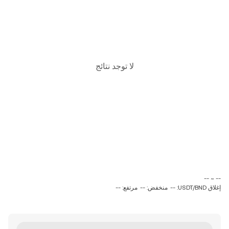
لا توجد نتائج
‏-- ~ ‎--‏
إغلاق USDT/BND: --
منخفض: --
مرتفع: --