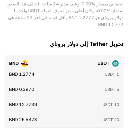
‏انخفاض بمقدار ‏‏‎0.00‎%‎‏. وعلى مدار 24 ساعة، اختلف هذا السعر
على اختلافات قصيرة الأجل في سعر التحويل لزوج USDT/BND.
بمقدار ‏‎0.00‎%‎‏، وكان أعلى سعر صرف لعملة USDT واحدة لـ
دولار بروناي هو ‏‎1.2777‏‏ BND وأقل قيمة في آخر 24 ساعة هي
تحويل ‏Tether إلى ‏دولار بروناي
BND
USDT