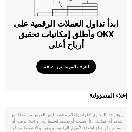
ابدأ تداول العملات الرقمية على
OKX وأطلق إمكانيات تحقيق
أرباح أعلى
اعرف المزيد عن USDT
إخلاء المسؤولية
يتوفر هذا المحتوى لأغراض إعلامية فقط. ليس الغرض من هذا النص
تقديم أي مما يلي: (أ) نصيحة أو توصية استثمارية؛ أو (ب) عرض، أو
التماس، أو حافز لشراء الأصول الرقمية أو بيعها أو الاحتفاظ بها؛ أو