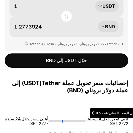
USDT
BND
حوِّل USDT إلى BND
إحصائيات سعر تحويل عملة ‏Tether(‏USDT) إلى
عملة ‏دولار بروناي (‏BND)
قت الفعلي: ‏‎‏‎1.2774‏‏B$‏
أدنى سعر خلال 24 ساعة
أعلى سعر خلال 24 ساعة