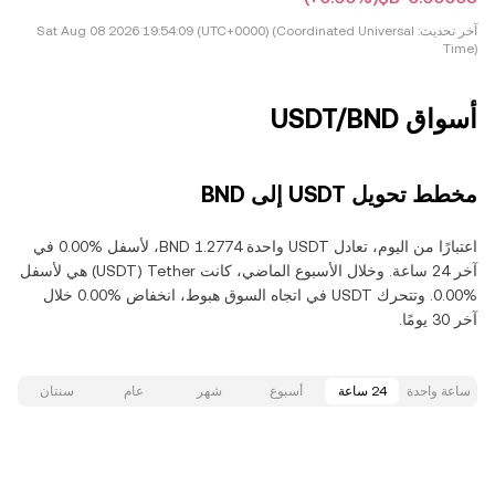
آخر تحديث:
Sat Aug 08 2026 19:54:09 (UTC+0000) (Coordinated Universal
Time)
أسواق USDT/BND
مخطط تحويل USDT إلى BND
اعتبارًا من اليوم، تعادل USDT واحدة ‏‎‏‎1.2774‏‏ BND‏، لأسفل‏ ‏‎0.00‎%‎‏ في
آخر 24 ساعة. وخلال الأسبوع الماضي، كانت Tether‏ (USDT) هي لأسفل‏
‏‎0.00‎%‎‏. وتتحرك USDT في اتجاه السوق هبوط‏، انخفاض‏ ‏‎0.00‎%‎‏ خلال
آخر 30 يومًا.
ساعة واحدة
24 ساعة
أسبوع
شهر
عام
سنتان