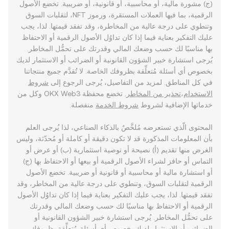
(ج) مشورة مالية، أو محاسبية، أو قانونية، أو ضريبية. تخضع الأصول
الرقمية، بما فيها العملات المستقرة، ورموز NFT، لتقلبات السوق
وتنطوي على درجة عالية من المخاطرة، وقد تفقد قيمتها. لذا، يجب
عليك التفكير بعناية فيما إذا كان تداوُل الأصول الرقمية أو الاحتفاظ
بها مناسبًا لك حسب وضعك المالي وقدرتك على تحمُّل المخاطر.
يُرجى استشارة خبير الشؤون القانونية أو الضرائب أو الاستثمار لديك
بخصوص أي أسئلة مُتعلِّقة بظروفك الخاصة. لا تُقدَّم جميع منتجاتنا
في كل المناطق. لمزيد من التفاصيل، يُرجى الرجوع إلى
شروط
الاستخدام
،
تحذير من المخاطر
. تخضع محفظة OKX Web3 وكل من
خدماتها الإضافية لشروط
شروط الخدمة
منفصلة.
المحتوى الّذي تستعرضه مُلخَّصٌ بالذكاء الصناعي، لذا يُرجى العلم
بأن المعلومات المذكورة قد لا تكون دقيقة أو كاملة أو مُحدّثة، وليس
الغرض منها تقديم (أ) نصيحة أو توصية استثمارية (ب) أو عرض أو
التماس أو حافز لشراء الأصول الرقمية أو بيعها أو الاحتفاظ بها (ج)
أو استشارة مالية أو محاسبية أو قانونية أو ضريبية. تخضع الأصول
الرقمية لتقلبات السوق، وتنطوي على درجة عالية من المخاطر، وقد
تفقد قيمتها. لذا، يجب عليك التفكير بعناية فيما إذا كان تداوُل الأصول
الرقمية أو الاحتفاظ بها مناسبًا لك حسب وضعك المالي وقدرتك
على تحمُّل المخاطر. يُرجى استشارة خبير الشؤون القانونية أو
الضرائب أو الاستثمار لديك بخصوص أي أسئلة مُتعلِّقة بظروفك