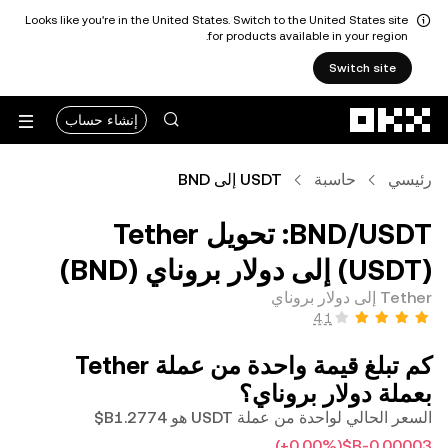
Looks like you're in the United States. Switch to the United States site
for products available in your region.
Switch site
التخطي إلى المحتوى الأساسي
إنشاء حساب
رئيسي
حاسبة
USDT إلى BND
‏USDT/‏BND: تحويل ‏Tether
(‏USDT) إلى ‏دولار بروناي (‏BND)
Tether إلى دولار بروناي
كم تبلغ قيمة واحدة من عملة ‏Tether
بعملة ‏دولار بروناي؟
السعر الحالي لواحدة من عملة USDT هو ‏‎‏‎1.2774‏‏B$‏
(‏‎+0.00‎%‎‏)