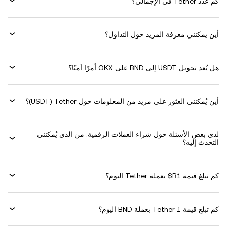
كم عدد Tether في الإجمالي؟
أين يمكنني معرفة المزيد حول التداول؟
هل يُعد تحويل USDT إلى BND على OKX أمرًا آمنًا؟
أين يُمكنني العثور على مزيد من المعلومات حول ‏Tether (‏USDT)؟
لدي بعض الأسئلة حول شراء العملات الرقمية. من الذي يُمكنني
التحدث إليه؟
كم تبلغ قيمة 1‏B$ بعملة ‏Tether اليوم؟
كم تبلغ قيمة 1 ‏Tether بعملة ‏BND اليوم؟