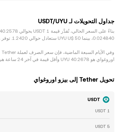
يعمل نشاط التحكيم عبر الشراء من الأرخص والبيع على الأغ
السحب والإيداع، وفترات التسوية، لذا تبقى فروقات طفيفة
جداول التحويلات لـ USDT/UYU
اوروغواي هو ‏‎40.2678‏‏ UYU وأقل قيمة في آخر 24 ساعة هي ‏‎40.2529‏‏ UYU.
تحويل ‏Tether إلى ‏بيزو اوروغواي
USDT