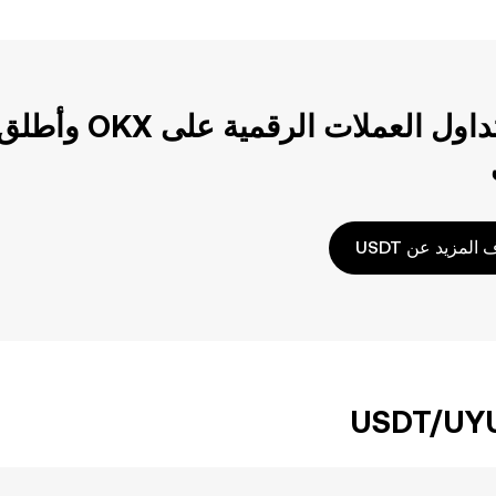
ابدأ تداول العم
المزيد عن USDT