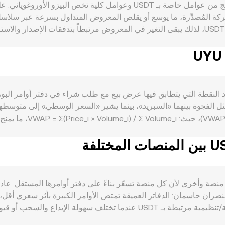
دورية مثل halving ولا يوجد staking أصيل يقيّد معروض USDT، لذلك يبقى التغير في المعروض مرتب
يؤثران في تدفقات رأس المال داخل منظوم
قد يدفع بعض
conversion rat لزوج USDT/UYU عملياً عند النقطة التي يتطابق فيها عرض بيع مع طلب شراء في
ل عرض شراء (bid) وأفضل عرض بيع (ask)، وتمثل الفجوة بينهما «السبريد»، بينما يشير «السعر الو
تُشتق مرجعية أوسع عبر م
فة عن التكافؤ تنعكس في معدل conversion rate مقابل UYU.
ين يحرّك السعر ضمن الحوض ويؤثر على السعر المرجعي الذي قد يدخل
ها.
ن حاسمان: الدفاتر العميقة تمتص الأوامر الكبيرة بأثر سعري أقل، بينما
أوسع عن الإجماع العالمي. يمكن أن تظهر علاوات جغرافية/تنظيمية مرتبطة بـ SDT