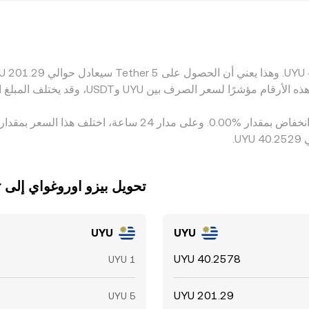
لى على تقليص الفوارق وإعادة الاصطفاف مع السعر العالمي، لكنه ليس ف
 قائمة بين المنصات.
تحويل ‏بيزو اوروغواي إلى ‏Tether
UYU
UYU