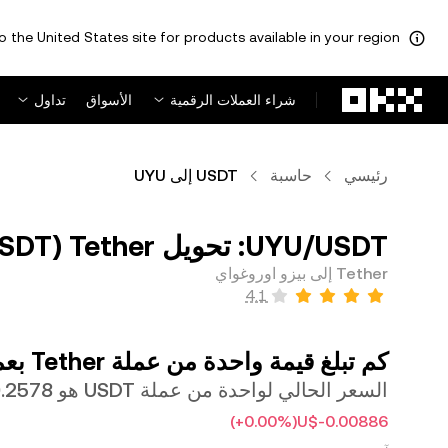
o the United States site for products available in your region.
لتخطي إلى المحتوى الأساسي
شراء العملات الرقمية
الأسواق
تداول
رئيسي
حاسبة
USDT إلى UYU
Tether إلى بيزو اوروغواي
كم تبلغ قيمة واحدة من عملة ‏Tether بعملة ‏بيزو اوروغواي؟
السعر الحالي لواحدة من عملة USDT هو ‏‎‏‎40.2578‏‏$U‏
(‏‎+0.00‎%‎‏)