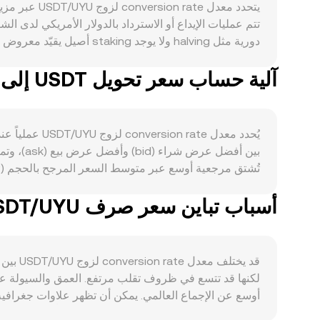
آلية حساب سعر تحويل USDT إلى UYU
يُحدد معدل e
بين أفض
قصيرة الأجل على قمة هذه المحركات الهيكلية، وقد تُحدث انحرافات طفي
أسباب تباين سعر صرف USDT/UYU بين المنصات المختلفة
الأرصدة في حوض السيولة؛ أي تغير كبير في أحد الجانب
الأسعار بين هذه المصادر—آخر صفقة، عمق دفتر الأوامر، وVWAP عبر عدة مزودين—للاستدلال على معدل conversion rate الأكثر تمثيلاً في لحظت
لكنها قد تتسع في ظروف تقلب مرتفع. العمق والسيولة عنصرا