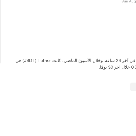
اعتبارًا من اليوم، تعادل USDT واحدة ‏‎‏‎40.2578‏‏ UYU‏، لأسفل‏ ‏‎0.00‎%‎‏ في آخر 24 ساعة. وخلال الأسبوع الماضي، كانت Tether‏ (USDT) هي