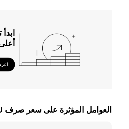
أعلى
اعرف 
العوامل المؤثرة على سعر صرف USDT/UYU