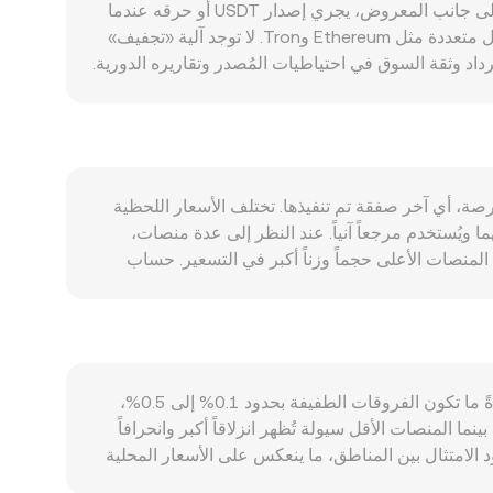
يتحدد معدل conversion rate لزوج USDT/UYU عبر مزيج من عوامل خاصة بـ USDT وعوامل كلية تخص البيزو الأوروغوياني. على جانب المعروض، يجري إصدار USDT أو حرقه عندما
تتم عمليات الإيداع أو الاسترداد بالدولار الأمريكي لدى الشركة المُصدِّرة، ما يوسع أو يقلص المعروض المتداول بسرعة عبر سلاسل متعددة مثل Ethereum وTron. لا توجد آلية «تجفيف»
طاً بتدفقات الإصدار والاسترداد وثقة السوق في احتياطيات المُصدر وتقاريره الدورية.
على جانب الطلب، ينشأ استخدام USDT من كونه أداة تسعير رئيسية في أسواق العملات المشفرة، وسيولة مفضّلة للانتقال بين البورصات، وركيزة لسيولة DeFi وحزم السيولة، إضافة
إلى الاستخدامات العابرة للحدود والدفع الرقمي؛ ارتفاع نشاط التداول والمشاركة في بروتوكولات العائد يزيدان الحاجة إلى USDT وبالتالي يمكن أن يوسعا الفروقات أو الأقساط المؤقتة.
من منظور كلي، يتحرك USDT/UYU أساساً مع قوة أو ضعف UYU مقابل الدولار الأمريكي، لأن هدف USDT هو الحفاظ على تكافؤ قريب من 1 دولار. اتجاه بيتكوين وسياق المخاطرة العام
ة التشفير: موجات الإقبال على المخاطر قد ترفع الطلب على USDT كضمان للتداول بالهامش، بينما تجفاف السيولة أو النفور من المخاطرة
 المتداولين إلى الاسترداد مقابل الدولار، ما يغير توازن العرض والطلب. التطورات التنظيمية ذات الصلة بـ USDT—مثل أطر عمل تنظيمية للاستيبلكوينات، تحديثات تقارير
 دفتر أوامر البورصة، أي آخر صفقة تم تنفيذها. تختلف الأسعار اللحظية
الاحتياطيات، أو تغييرات في قنوات الإيداع/السحب المصرفية—يمكن أن تؤثر سريعاً على فروق التسعير والقدرة على الإصدار والاسترداد، وهو ما ينعكس على USDT/UYU. أخيراً،
سطي» إلى متوسطهما ويُستخدم مرجعاً آنياً. عند النظر إلى عدة منصات،
الديناميكيات الفنية مثل معدلات التمويل في أسواق المشتقات، تواريخ إقفال خيارات الأصول الكبرى، وتحركات «الحيتان» في صافي سكّ/حرق USDT أو أرصدة البورصات، تضيف تقلبات
توسط السعر المرجح بالحجم (VWAP)، حيث: VWAP = Σ(Price_i × Volume_i) / Σ Volume_i، ما يمنح المنصات الأعلى حجماً وزناً أكبر في التسعير. حساب
التحويل بسيط: قيمة الـUYU = كمية USDT × معدل conversion rate لزوج USDT/UYU، وبالعكس فإن كمية USDT = قيمة الـUYU ÷ معدل conversion rate. خارج دفاتر الأوامر
التقليدية، يمتلك USDT سيولة كبيرة على منصات لامركزية تعمل بآلية صانع السوق الآلي (AMM) ذات معادلة حاصل الضرب الثابت x × y = k، حيث يعكس السعر الفوري النسبة y/x بين
 في حسابات المؤشرات. تجمع المنصات المحافظة على
قد يختلف معدل conversion rate لزوج USDT/UYU بين منصة وأخرى لأن كل منصة تسعّر بناءً على دفتر أوامرها المستقل. عادةً ما تكون الفروقات الطفيفة بحدود 0.1% إلى 0.5%،
 المنصات الأقل سيولة تُظهر انزلاقاً أكبر وانحرافاً
U عندما تختلف سهولة الإيداع والسحب أو قيود الامتثال بين المناطق، ما ينعكس على الأسعار المحلية
المقومة بـUYU. كذلك، قد يتداول USDT أحياناً بعلاوة أو خصم طفيفين مقابل الدولار الأمريكي في بعض الأسواق؛ هذا «البيسِس» الخاص بـUSDT يتغذى مباشرةً في تسعير USDT/UYU.