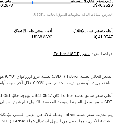
أدنى سعر خلال 24 ساعة
أعلى سعر خ
*تعرض البيانات التالية معلومات السوق الخاصة بـ
USDT
.
أعلى سعر على الإطلاق
أدنى سعر على الإطلاق
قراءة المزيد:
سعر
)
USDT
(
Tether
السعر الحالي لعملة ‏
Tether
(‏
USDT
) بعملة ‏
بيزو اوروغواي
(‏
UYU
) هو 
ساعة، وزيادة أو نقص بقيمة ‏
انخفاض
من ‏
خلال آخر سبعة أيام.
أعلى سعر سابق لعملة ‏
Tether
كان ‏
. ويوجد حاليًا ‏
USDT‏
، مما يجعل القيمة السوقية المخففة بالكامل تبلغ قيمتها حوالي ‏
يتم تحديث سعر عملة ‏
Tether
بعملة ‏
UYU
في الزمن الفعلي. ويُمكنك أ
الشائعة الأخرى، مما يجعل من السهل استبدال عملة ‏
Tether
(‏
USDT