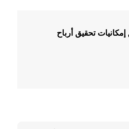
لات الرقمية على OKX وأطلق إمكانيات تحقيق أرباح