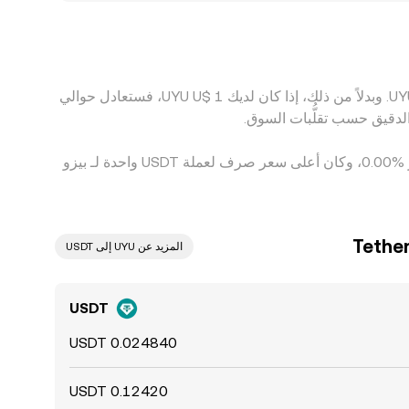
ورياً ولا كاملاً دائماً بسبب تكاليف التحويل، حدود
بناءً على السعر الحالي، تُقدَّر قيمة 1 ‏USDT بحوالي ‏‏‎40.2578‏ ‏UYU. وهذا يعني أن الحصول على 5 ‏Tether سيعادل حوالي ‏‏‎201.29‏ ‏UYU. وبدلاً من ذلك، إذا كان لديك 1 ‏$U ‏UYU، فستعادل حوالي
وفي الأيام السبعة الماضية، فإن سعر الصرف لعملة ‏Tether ‏انخفاض بمقدار ‏‏‎0.00‎%‎‏. وعلى مدار 24 ساعة، اختلف هذا السعر بمقدار ‏‎0.00‎%‎‏، وكان أعلى سعر صرف لعملة USDT واحدة لـ بيزو
المزيد عن UYU إلى USDT
USDT