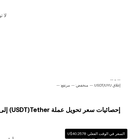
لا ت
‏-- ~ ‎--‏
إغلاق USDT/UYU: --
منخفض: --
مرتفع: --
إحصائيات سعر تحويل عملة ‏Tether(‏USDT) إلى عملة ‏بيزو اوروغواي (‏UYU)
السعر في الوقت الفعلي: ‏‎‏‎40.2578‏‏$U‏