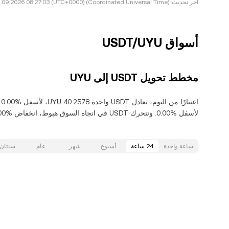
آخر تحديث:
Sun Aug 09 2026 08:27:03 (UTC+0000) (Coordinated Universal Time)
أسواق USDT/UYU
مخطط تحويل USDT إلى UYU
لأسفل‏ ‏‎0.00‎%‎‏. وتتحرك USDT في اتجاه السوق هبوط‏، انخفاض‏ ‏‎0.00‎%‎‏ خلال آخر 30 يومًا.
ساعة واحدة
24 ساعة
أسبوع
شهر
عام
سنتان